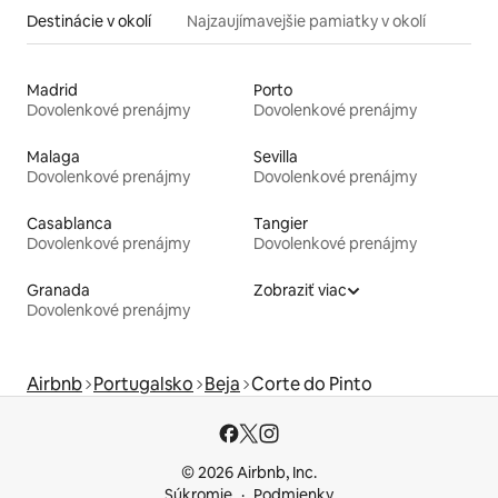
Destinácie v okolí
Najzaujímavejšie pamiatky v okolí
Madrid
Porto
Dovolenkové prenájmy
Dovolenkové prenájmy
Malaga
Sevilla
Dovolenkové prenájmy
Dovolenkové prenájmy
Casablanca
Tangier
Dovolenkové prenájmy
Dovolenkové prenájmy
Granada
Zobraziť viac
Dovolenkové prenájmy
Airbnb
Portugalsko
Beja
Corte do Pinto
© 2026 Airbnb, Inc.
Súkromie
Podmienky