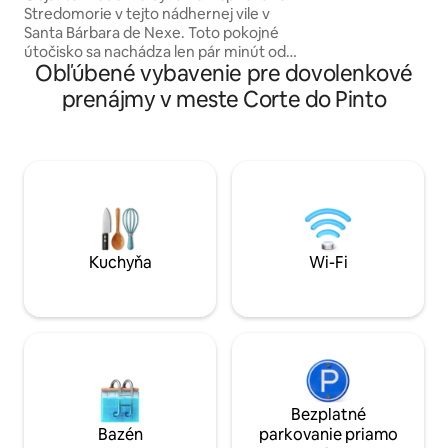
ktoré sú uprostred
Stredomorie v tejto nádhernej vile v
sa raňajky nahrá
Santa Bárbara de Nexe. Toto pokojné
uvítacím košíkom.
útočisko sa nachádza len pár minút od
bazén a rodinná a
Obľúbené vybavenie pre dovolenkové
letiska Faro a Almancilu a ponúka
mohli spomaliť a n
vyhrievaný bazén, strešnú vírivku,
prenájmy v meste Corte do Pinto
bezproblémové vnútorné a vonkajšie
bývanie, vonkajšiu kuchyňu a elegantné
interiéry v stredomorskom štýle. Ideálne
pre rodiny, páry alebo skupiny, ktoré
hľadajú nezabudnuteľný pobyt s
turistickými chodníkmi, výhľadmi na
vidiek a prístupom na pláže, golfové
ihriská, nákupy a reštaurácie. Pošlite
nám správu!
Kuchyňa
Wi-Fi
Bezplatné
Bazén
parkovanie priamo