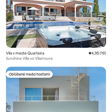
Vila v meste Quarteira
Priemerné oho
4,95 (19)
Sunshine Villa vo Vilamoure
Obľúbené medzi hosťami
Obľúbené medzi hosťami