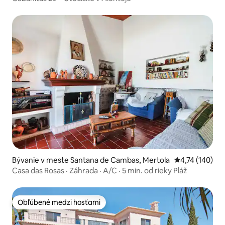
Bývanie v meste Santana de Cambas, Mertola
Priemerné ohod
4,74 (140)
Casa das Rosas · Záhrada · A/C · 5 min. od rieky Pláž
Obľúbené medzi hosťami
Obľúbené medzi hosťami