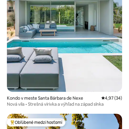
Kondo v meste Santa Bárbara de Nexe
Priemerné oho
4,97 (34)
Nová vila • Strešná vírivka a výhľad na západ slnka
Obľúbené medzi hosťami
Najobľúbenejšie medzi hosťami