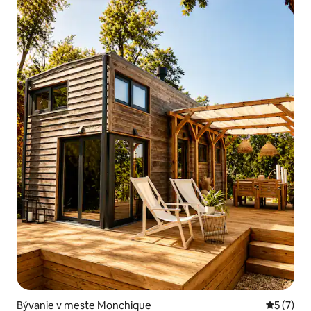
Bývanie v meste Monchique
Priemerné
5 (7)