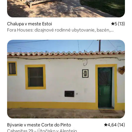
Chalupa v meste Estoi
Priemerné
5 (13)
Fora Houses: dizajnové rodinné ubytovanie, bazén,
záhrada
Bývanie v meste Corte do Pinto
Priemerné oho
4,64 (14)
Cabanitas 29 – Útočisko v Alentejo