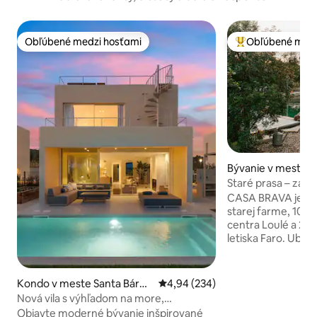
Obľúbené medzi hosťami
Obľúbené medz
Obľúbené medzi hosťami
Najobľúbenejšie 
Bývanie v meste L
Staré prasa – záhr
výhľad na bazén
CASA BRAVA je ek
starej farme, 10 m
centra Loulé a 20 
letiska Faro. Ubyt
ohrádku pre ošípa
zrekonštruovanom
a premenenom na 
Kondo v meste Santa Bárba
Priemerné ohodnotenie 4,94 z 5
4,94 (234)
apartmán s plne 
ra de Nexe
Nová vila s výhľadom na more,
Dom má len tri ne
vyhrievaný bazén, strešné vírivky
Objavte moderné bývanie inšpirované