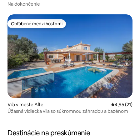
Na dokončenie
Obľúbené medzi hosťami
Obľúbené medzi hosťami
Vila v meste Alte
Priemerné oh
4,95 (21)
Úžasná vidiecka vila so súkromnou záhradou a bazénom
Destinácie na preskúmanie