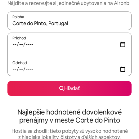
Nájdite a rezervujte si jedinečné ubytovania na Airbnb
Poloha
Keď budú výsledky k dispozícii, môžete si ich prechádzať pom
Príchod
Odchod
Hľadať
Najlepšie hodnotené dovolenkové
prenájmy v meste Corte do Pinto
Hostia sa zhodli: tieto pobyty sú vysoko hodnotené
z hľadiska lokality, čistoty a ďalších aspektov.