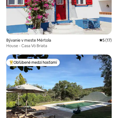
Bývanie v meste Mértola
Priemerné
5 (17)
House - Casa Vó Briata
Obľúbené medzi hosťami
Najobľúbenejšie medzi hosťami