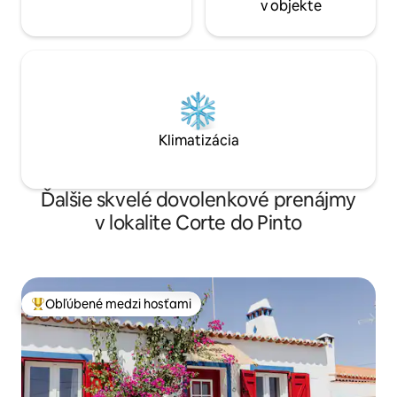
v objekte
Klimatizácia
Ďalšie skvelé dovolenkové prenájmy
v lokalite Corte do Pinto
Obľúbené medzi hosťami
Najobľúbenejšie medzi hosťami