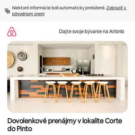
Preskočiť
Niektoré informácie boli automaticky preložené. 
Zobraziť v 
na
pôvodnom znení
obsah.
Dajte svoje bývanie na Airbnb
Dovolenkové prenájmy v lokalite Corte
do Pinto