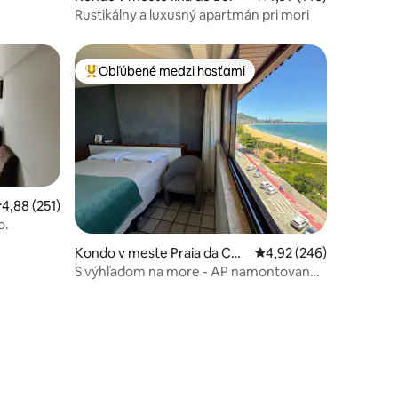
Rustikálny a luxusný apartmán pri mori
Obľúbené medzi hosťami
Najobľúbenejšie medzi hosťami
riemerné ohodnotenie 4,88 z 5, počet hodnotení: 251
4,88 (251)
o.
Kondo v meste Praia da Cos
Priemerné ohodnotenie 
4,92 (246)
ta
S výhľadom na more - AP namontované -
Praia da Costa