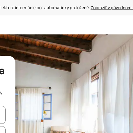
iektoré informácie boli automaticky preložené. 
Zobraziť v pôvodnom 
a
,
rechádzať pomocou klávesov so šípkami nahor a nadol alebo ich pres