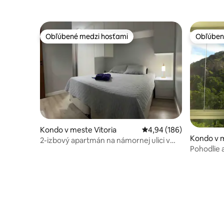
Obľúbené medzi hosťami
Obľúben
Obľúbené medzi hosťami
Obľúben
Kondo v meste Vitoria
Priemerné ohodnotenie 
4,94 (186)
Kondo v m
2-izbový apartmán na námornej ulici v
Pohodlie 
Jardim Camburi