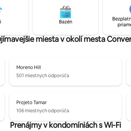
en, dvojlôžko) a klimatizácia 1
obývacej izbe, aby poskytoval 
 jednolôžka alebo 1 manželská
najlepšie pohodlie.
ácia Plážová súprava
Bezplatn
nečník a termálny cx) 2 miesta
i
Bazén
priam
24 hodín denne, 7 dní v týždni V
300 metrov od pláže,
a/Curva da Jurema
ujímavejšie miesta v okolí mesta Conv
Moreno Hill
501 miestnych odporúča
Projeto Tamar
106 miestnych odporúča
Prenájmy v kondomíniách s Wi-Fi