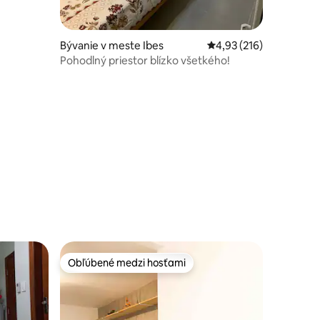
Bývanie v meste Ibes
Priemerné ohodnotenie
4,93 (216)
Pohodlný priestor blízko všetkého!
tení: 237
Obľúbené medzi hosťami
Obľúbené medzi hosťami