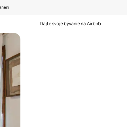
znení
Dajte svoje bývanie na Airbnb
kúmať pomocou dotykových gest či potiahnutia prstom.