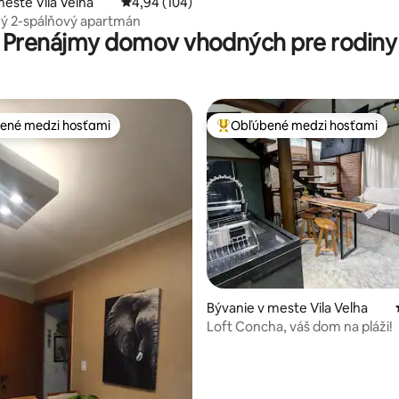
este Vila Velha
Priemerné ohodnotenie 4,94 z 5, počet hodno
4,94 (104)
ý 2-spálňový apartmán
Prenájmy domov vhodných pre rodiny
ené medzi hosťami
Obľúbené medzi hosťami
enejšie medzi hosťami
Najobľúbenejšie medzi hosťami
Bývanie v meste Vila Velha
Loft Concha, váš dom na pláži!