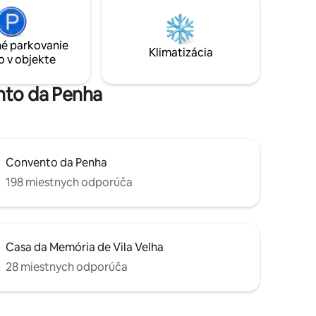
čo
é parkovanie
Klimatizácia
o v objekte
ento da Penha
Convento da Penha
198 miestnych odporúča
Casa da Memória de Vila Velha
28 miestnych odporúča