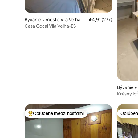
Bývanie v meste Vila Velha
Priemerné ohodnotenie 
4,91 (277)
Casa Cocal Vila Velha-ES
Bývanie v
Krásny lof
Obľúbené medzi hosťami
Obľúben
Najobľúbenejšie medzi hosťami
Obľúben