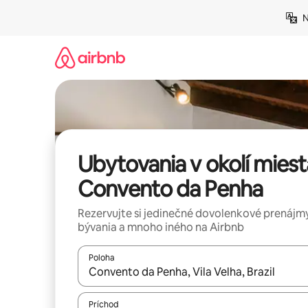
Preskočiť
N
na
obsah.
Ubytovania v okolí miest
Convento da Penha
Rezervujte si jedinečné dovolenkové prenájmy
bývania a mnoho iného na Airbnb
Poloha
Keď budú výsledky k dispozícii, môžete si ich p
Príchod