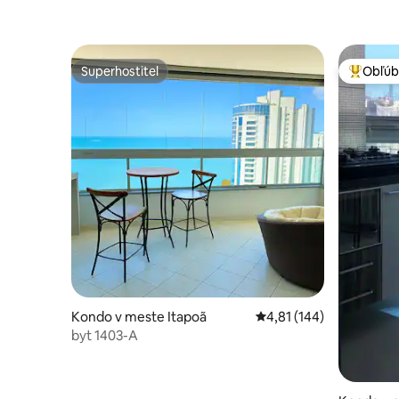
Superhostiteľ
Obľúb
Superhostiteľ
Najobľúb
Kondo v meste Itapoã
Priemerné ohodnotenie 
4,81 (144)
byt 1403-A