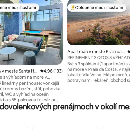
ené medzi hosťami
Obľúbené medzi hosťami
enejšie medzi hosťami
Najobľúbenejšie medzi hosťami
Apartmán v meste Praia da
P
Costa
REFINEMENT 3 QTOS S VÝHĽA
4,98 z 5, počet hodnotení: 150
MORE PRAIA DA COSTA
Byt s 3 spálňami (1 apartmán) 
na more v Praia da Costa, v najl
 v meste Santa Hel
Priemerné ohodnotenie 4,96 z 5, počet hodn
4,96 (133)
lokalite Vila Velha. Má pekáreň,
e s výhľadom na more v
potravinami, lekáreň, obchod s
 lineárny penthouse: vonkajší
zmrzlinou a reštaurácie veľmi b
 súkromný bazén, stôl, pohovka,
aj detské ihrisko na piesku pre
ril, WC a výhľad na oceán
najmenších. Nachádza sa na 9.
izba s 55-palcovou televíziou,
a umožňuje hosťom privilegova
 dovolenkových prenájmoch v okolí me
 kanálmi a Netflixom Wi-Fi 500
na celé pobrežie. Objekt v
porcelánových dlaždiciach s 
Bavlnená posteľná
nábytkom, chladničkou, sporá
s hustotou 300 vlákien/uteráky
práčkou, posteľnou bielizňou a
er 2 kúpeľne (manželská
klimatizáciou v troch spálňach a