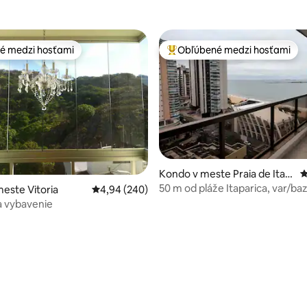
é medzi hosťami
Obľúbené medzi hosťami
é medzi hosťami
Najobľúbenejšie medzi hosťami
Kondo v meste Praia de Itap
P
4,94 z 5, počet hodnotení: 186
arica
50 m od pláže Itaparica, var/ba
este Vitoria
Priemerné ohodnotenie 4,94 z 5, počet hodno
4,94 (240)
a vybavenie