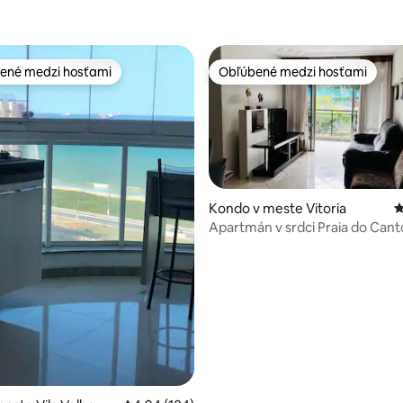
ené medzi hosťami
Obľúbené medzi hosťami
enejšie medzi hosťami
Obľúbené medzi hosťami
Kondo v meste Vitoria
P
Apartmán v srdci Praia do Cant
4,81 z 5, počet hodnotení: 144