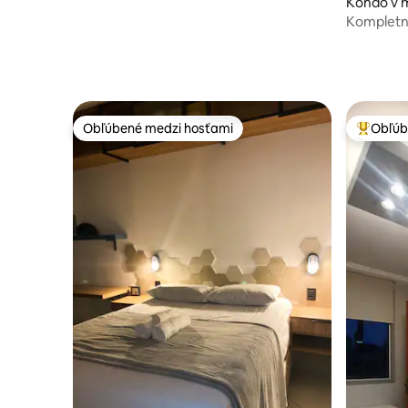
Kondo v m
Kompletn
Obľúbené medzi hosťami
Obľúb
Obľúbené medzi hosťami
Najobľúb