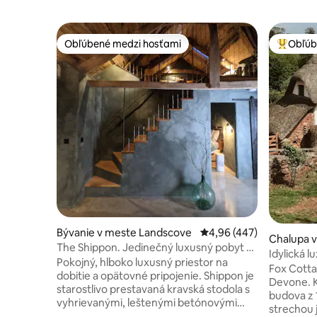
Obľúbené medzi hosťami
Obľúb
Obľúbené medzi hosťami
Najobľúb
Bývanie v meste Landscove
Priemerné ohodnotenie 
4,96 (447)
Chalupa 
The Shippon. Jedinečný luxusný pobyt v
herton
Idylická 
južnom Devone.
Pokojný, hlboko luxusný priestor na
strechou
Fox Cotta
dobitie a opätovné pripojenie. Shippon je
Devone. 
starostlivo prestavaná kravská stodola s
budova z 
vyhrievanými, leštenými betónovými
strechou 
podlahami, jemne zakrivenými hlbokými