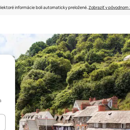
iektoré informácie boli automaticky preložené. 
Zobraziť v pôvodnom 
a
rechádzať pomocou klávesov so šípkami nahor a nadol alebo ich pres