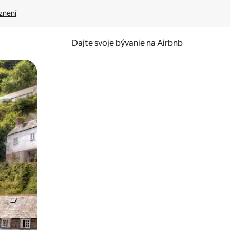
znení
Dajte svoje bývanie na Airbnb
kúmať pomocou dotykových gest či potiahnutia prstom.