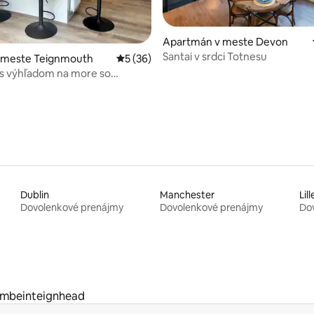
Apartmán v meste Devon
Santai v srdci Totnesu
 4,91 z 5, počet hodnotení: 45
v meste Teignmouth
Priemerné ohodnotenie 5 z 5, počet hodn
5 (36)
s výhľadom na more so
 v Teignmouth.
Dublin
Manchester
Lill
Dovolenkové prenájmy
Dovolenkové prenájmy
Do
mbeinteignhead