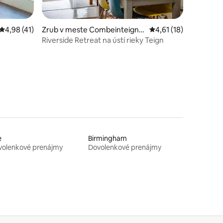
Priemerné ohodnotenie 4,98 z 5, počet hodnotení: 41
4,98 (41)
Zrub v meste Combeinteignh
Priemerné ohodnoteni
4,61 (18)
ead
Riverside Retreat na ústí rieky Teign
otení: 36
e
Birmingham
volenkové prenájmy
Dovolenkové prenájmy