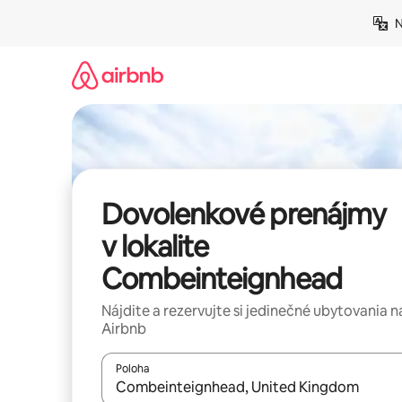
Preskočiť
N
na
obsah.
Dovolenkové prenájmy
v lokalite
Combeinteignhead
Nájdite a rezervujte si jedinečné ubytovania n
Airbnb
Poloha
Keď budú výsledky k dispozícii, môžete si ich p