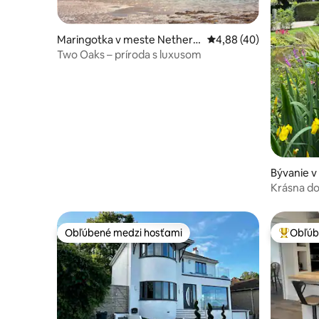
Maringotka v meste Nethert
Priemerné ohodnotenie
4,88 (40)
on
Two Oaks – príroda s luxusom
Bývanie 
Krásna do
južného 
Obľúbené medzi hosťami
Obľúb
Obľúbené medzi hosťami
Najobľúb