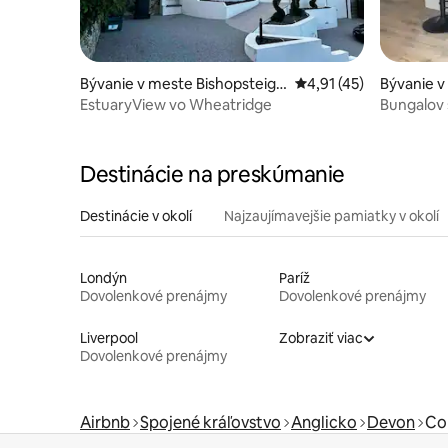
Bývanie v meste Bishopsteign
Priemerné ohodnotenie
4,91 (45)
Bývanie 
ton
EstuaryView vo Wheatridge
Bungalov 
záhradou
Destinácie na preskúmanie
Destinácie v okolí
Najzaujímavejšie pamiatky v okolí
Londýn
Paríž
Dovolenkové prenájmy
Dovolenkové prenájmy
Liverpool
Zobraziť viac
Dovolenkové prenájmy
Airbnb
Spojené kráľovstvo
Anglicko
Devon
Co