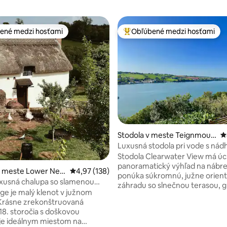
ené medzi hosťami
Obľúbené medzi hosťami
enejšie medzi hosťami
Najobľúbenejšie medzi hosťami
Stodola v meste Teignmout
P
h
Luxusná stodola pri vode s ná
výhľadom
Stodola Clearwater View má ú
panoramatický výhľad na nábre
4,96 z 5, počet hodnotení: 447
v meste Lower Net
Priemerné ohodnotenie 4,97 z 5, počet hodn
4,97 (138)
ponúka súkromnú, južne orien
luxusná chalupa so slamenou
záhradu so slnečnou terasou, g
 na farme Devon
ge je malý klenot v južnom
ohniskom s výhľadom na miestn
Krásne zrekonštruovaná
oceán na východe s vidiekom 
18. storočia s doškovou
na západe. Táto luxusná samostatne
je ideálnym miestom na
stojaca stodola sa nachádza v bl