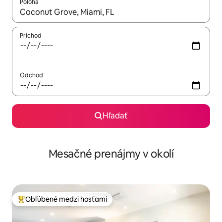
Poloha
Keď budú výsledky k dispozícii, môžete si ich prechádzať pom
Príchod
Odchod
Hľadať
Mesačné prenájmy v okolí
Obľúbené medzi hosťami
Najobľúbenejšie medzi hosťami