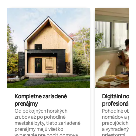
Kompletne zariadené
Digitálni nomá
prenájmy
profesionáli 
Od pokojných horských
Pohodlné ubyto
zrubov až po pohodlné
nomádov a pro
mestské byty, tieto zariadené
pracujúcich na 
prenájmy majú všetko
a vyhradenými
vybavenie pre pocit domova.
priestormi.