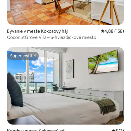
Bývanie v meste Kokosový háj
Priemerné ohod
4,88 (158)
CoconutGrove Villa – 5-hviezdičkové miesto
Superhostiteľ
Superhostiteľ
Kondo v meste Kokosový háj
Priemerné
5 (3)