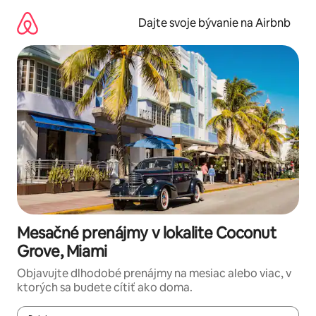
Preskočiť
na
Dajte svoje bývanie na Airbnb
obsah.
Mesačné prenájmy v lokalite Coconut
Grove, Miami
Objavujte dlhodobé prenájmy na mesiac alebo viac, v
ktorých sa budete cítiť ako doma.