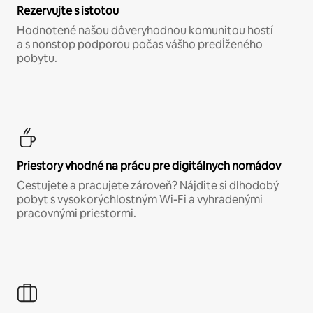
Rezervujte s istotou
Hodnotené našou dôveryhodnou komunitou hostí
a s nonstop podporou počas vášho predĺženého
pobytu.
Priestory vhodné na prácu pre digitálnych nomádov
Cestujete a pracujete zároveň? Nájdite si dlhodobý
pobyt s vysokorýchlostným Wi-Fi a vyhradenými
pracovnými priestormi.