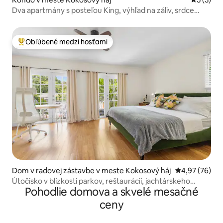
Dva apartmány s posteľou King, výhľad na záliv, srdce
Coconut Grove
Obľúbené medzi hosťami
Najobľúbenejšie medzi hosťami
Dom v radovej zástavbe v meste Kokosový háj
Priemerné oho
4,97 (76)
Útočisko v blízkosti parkov, reštaurácií, jachtárskeho
Pohodlie domova a skvelé mesačné
klubu, Cocowalk
ceny