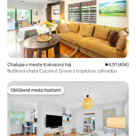
Chalupa v meste Kokosový háj
Priemerné ohod
4,91 (404)
Butiková chata Coconut Grove s tropickou záhradou
Obľúbené medzi hosťami
Obľúbené medzi hosťami