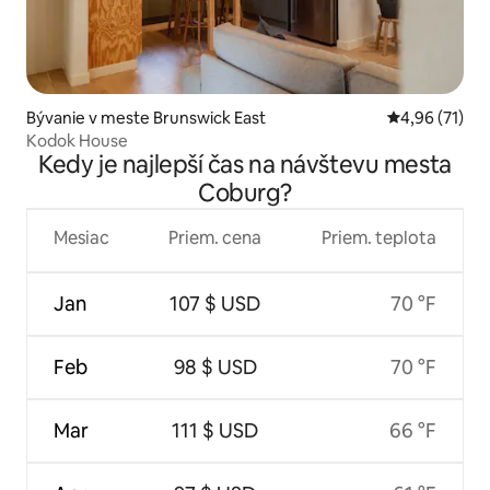
Bývanie v meste Brunswick East
Priemerné oho
4,96 (71)
Kodok House
Kedy je najlepší čas na návštevu mesta
Coburg?
Mesiac
Priem. cena
Priem. teplota
Jan
107 $ USD
70 °F
Feb
98 $ USD
70 °F
Mar
111 $ USD
66 °F