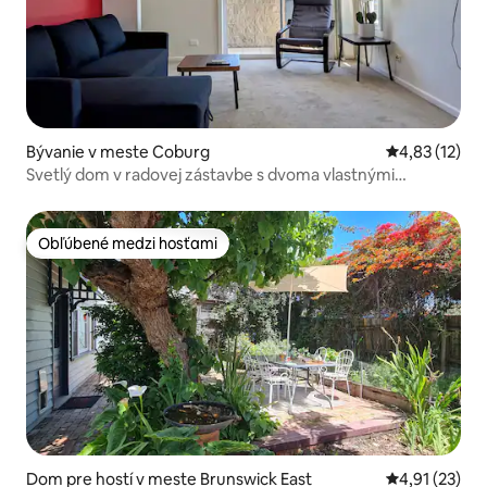
Bývanie v meste Coburg
Priemerné oh
4,83 (12)
Svetlý dom v radovej zástavbe s dvoma vlastnými
kúpeľňami
Obľúbené medzi hosťami
Obľúbené medzi hosťami
Dom pre hostí v meste Brunswick East
Priemerné oh
4,91 (23)