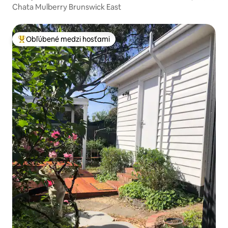
Chata Mulberry Brunswick East
Obľúbené medzi hosťami
Najobľúbenejšie medzi hosťami