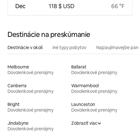
Dec
118 $ USD
66 °F
Destinácie na preskúmanie
Destinácie v okolí
Iné typy pobytov
Najzaujímavejšie pami
Melbourne
Ballarat
Dovolenkové prenájmy
Dovolenkové prenájmy
Canberra
Warrnambool
Dovolenkové prenájmy
Dovolenkové prenájmy
Bright
Launceston
Dovolenkové prenájmy
Dovolenkové prenájmy
Jindabyne
Zobraziť viac
Dovolenkové prenájmy