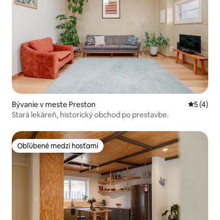
Bývanie v meste Preston
Priemerné
5 (4)
Stará lekáreň, historický obchod po prestavbe.
Obľúbené medzi hosťami
Obľúbené medzi hosťami