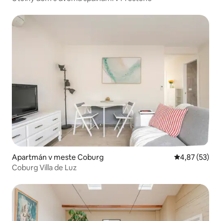
Apartmán v meste Coburg
Priemerné oho
4,87 (53)
Coburg Villa de Luz