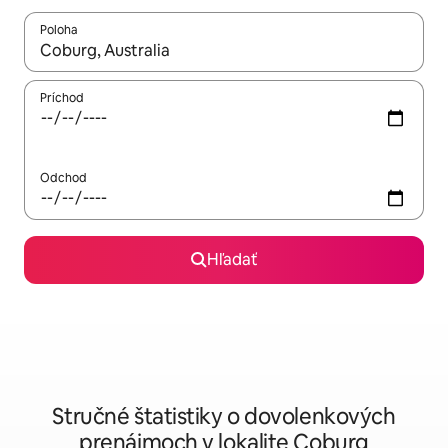
Poloha
Keď budú výsledky k dispozícii, môžete si ich prechádzať pom
Príchod
Odchod
Hľadať
Stručné štatistiky o dovolenkových
prenájmoch v lokalite Coburg