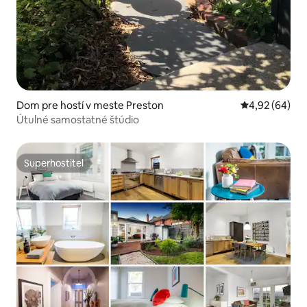
Dom pre hostí v meste Preston
Priemerné oho
4,92 (64)
Útulné samostatné štúdio
Superhostiteľ
Superhostiteľ