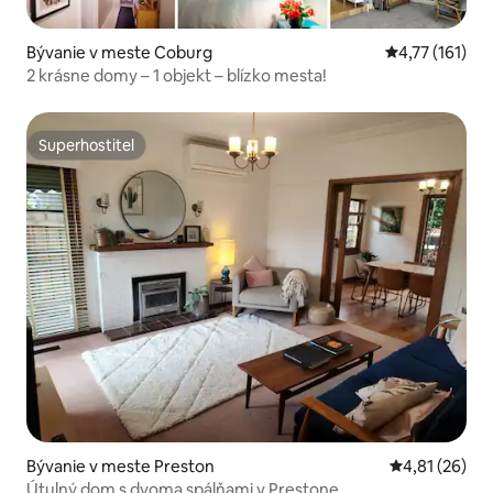
Bývanie v meste Coburg
Priemerné oho
4,77 (161)
2 krásne domy – 1 objekt – blízko mesta!
Superhostiteľ
Superhostiteľ
Bývanie v meste Preston
Priemerné oho
4,81 (26)
Útulný dom s dvoma spálňami v Prestone