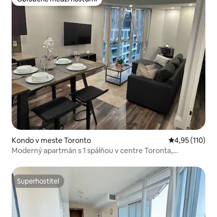
Obľúbené medzi hosťami
Kondo v meste Toronto
Priemerné oho
4,95 (110)
Moderný apartmán s 1 spálňou v centre Toronta,
manželská posteľ
Superhostiteľ
Superhostiteľ