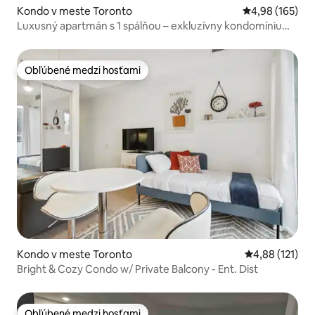
Kondo v meste Toronto
Priemerné ohod
4,98 (165)
Luxusný apartmán s 1 spálňou – exkluzívny kondomínium
Maple Leaf Square
Obľúbené medzi hosťami
Obľúbené medzi hosťami
Kondo v meste Toronto
Priemerné oho
4,88 (121)
Bright & Cozy Condo w/ Private Balcony - Ent. Dist
Obľúbené medzi hosťami