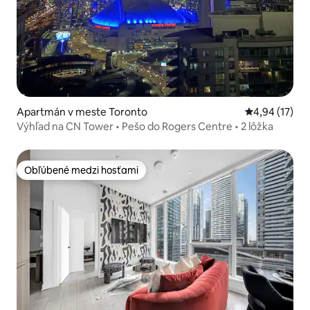
Apartmán v meste Toronto
Priemerné oho
4,94 (17)
Výhľad na CN Tower • Pešo do Rogers Centre • 2 lôžka
Obľúbené medzi hosťami
Obľúbené medzi hosťami