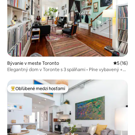
Bývanie v meste Toronto
Priemerné 
5 (16)
Elegantný dom v Toronte s 3 spálňami • Plne vybavený +
klavír
Obľúbené medzi hosťami
Najobľúbenejšie medzi hosťami