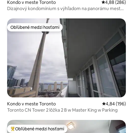
Kondo v meste Toronto
Priemerné ohod
4,88 (286)
Dizajnový kondomínium s výhľadom na panorámu mesta
(bazén/posilňovňa!)
Obľúbené medzi hosťami
Obľúbené medzi hosťami
Kondo v meste Toronto
Priemerné ohod
4,84 (196)
Toronto CN Tower 2 lôžka 2 B w Master King w Parking
Obľúbené medzi hosťami
Najobľúbenejšie medzi hosťami