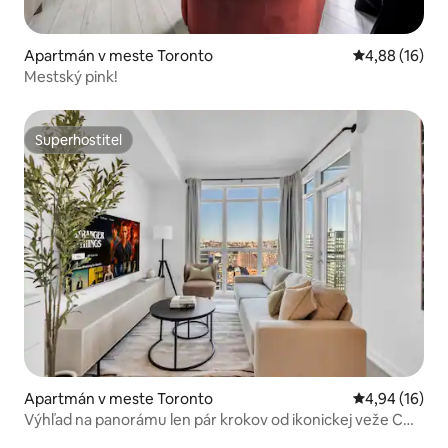
Apartmán v meste Toronto
Priemerné oho
4,88 (16)
Mestský pink!
Superhostiteľ
Superhostiteľ
Apartmán v meste Toronto
Priemerné oho
4,94 (16)
Výhľad na panorámu len pár krokov od ikonickej veže CN
Tower