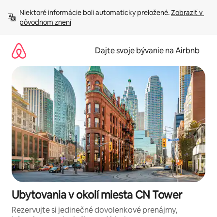
Preskočiť
Niektoré informácie boli automaticky preložené. 
Zobraziť v 
na
pôvodnom znení
obsah.
Dajte svoje bývanie na Airbnb
Ubytovania v okolí miesta CN Tower
Rezervujte si jedinečné dovolenkové prenájmy,