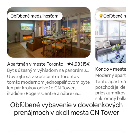
Obľúbené medzi hosťami
Obľúbené medz
Obľúbené medzi hosťami
Najobľúbenejšie 
Apartmán v meste Toronto
Priemerné ohodnotenie 4,93 z 5
4,93 (154)
Kondo v meste To
Byt s úžasným výhľadom na panorámu
Moderný apartmán 
mesta, pár krokov od veže CN Tower
Ubytujte sa v srdci centra Toronta v
a centra mesta
Tento apartmán s 
tomto modernom jednospálňovom byte
poschodí je ideáln
len pár krokov od veže CN Tower,
prieskumníkov me
štadiónu Rogers Centre a nábrežia.
súkromný balkón 
Ubytovanie je vybavené pohodlnou
Obľúbené vybavenie v dovolenkových
panorámu mesta. 
manželskou posteľou Queen v spálni a
manželskej postel
rozkladacou pohovkou v obývacej izbe,
prenájmoch v okolí mesta CN Tower
matracom Endy ale
takže je ideálne pre páry alebo malé
pohovke s priesto
skupiny. Vychutnajte si výhľad na
Užite si moderný i
panorámu mesta cez okná od podlahy
vybavenou kuchyň
až po strop alebo si oddýchnite na