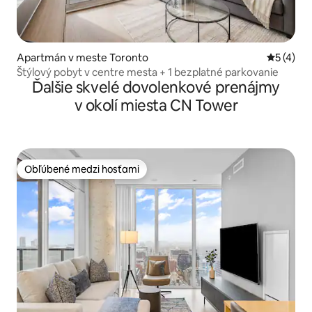
Apartmán v meste Toronto
Priemerné
5 (4)
Štýlový pobyt v centre mesta + 1 bezplatné parkovanie
Ďalšie skvelé dovolenkové prenájmy
v okolí miesta CN Tower
Obľúbené medzi hosťami
Obľúbené medzi hosťami