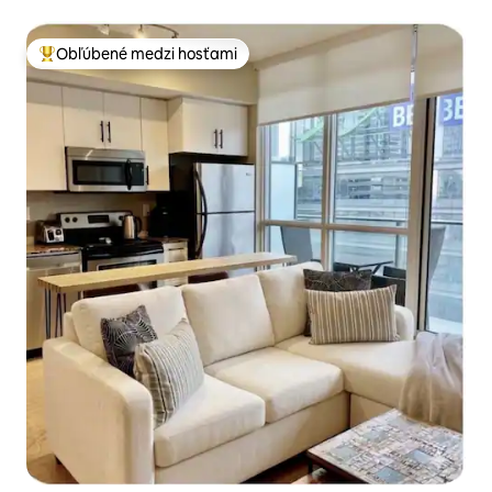
Obľúbené medzi hosťami
Najobľúbenejšie medzi hosťami