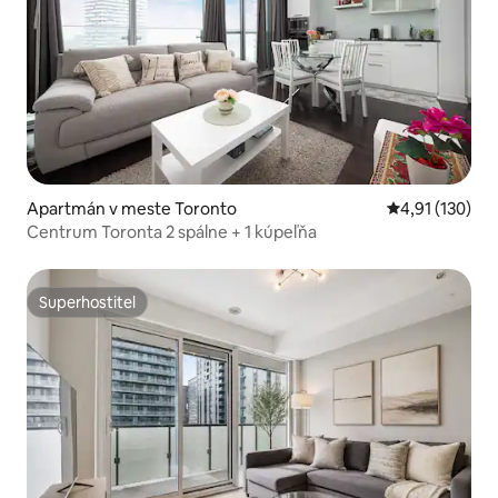
Apartmán v meste Toronto
Priemerné oho
4,91 (130)
Centrum Toronta 2 spálne + 1 kúpeľňa
Superhostiteľ
Superhostiteľ