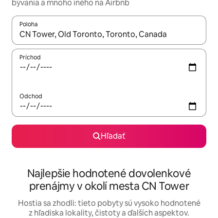
bývania a mnoho iného na Airbnb
Poloha
Keď budú výsledky k dispozícii, môžete si ich prechádzať pom
Príchod
Odchod
Hľadať
Najlepšie hodnotené dovolenkové
prenájmy v okolí mesta CN Tower
Hostia sa zhodli: tieto pobyty sú vysoko hodnotené
z hľadiska lokality, čistoty a ďalších aspektov.