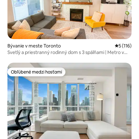
Bývanie v meste Toronto
Priemerné 
5 (116)
Svetlý a priestranný rodinný dom s 3 spálňami | Metro v
pešej vzdialenosti
Obľúbené medzi hosťami
Obľúbené medzi hosťami