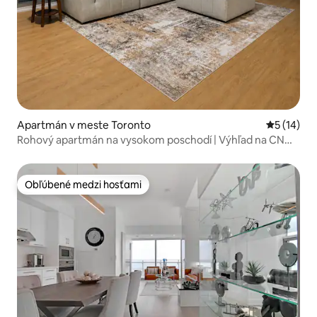
Apartmán v meste Toronto
Priemerné 
5 (14)
Rohový apartmán na vysokom poschodí | Výhľad na CN
Tower a jazero | Parkovanie
Obľúbené medzi hosťami
Obľúbené medzi hosťami