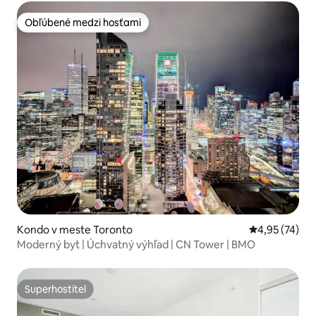
Obľúbené medzi hosťami
Obľúbené medzi hosťami
Kondo v meste Toronto
Priemerné oho
4,95 (74)
Moderný byt | Úchvatný výhľad | CN Tower | BMO
Superhostiteľ
Superhostiteľ