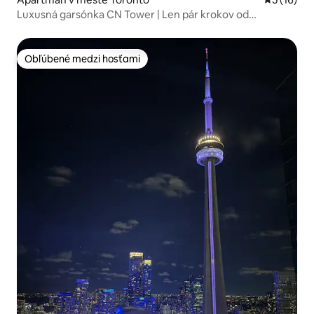
Luxusná garsónka CN Tower | Len pár krokov od
Scotiabank Areny
Obľúbené medzi hosťami
Obľúbené medzi hosťami