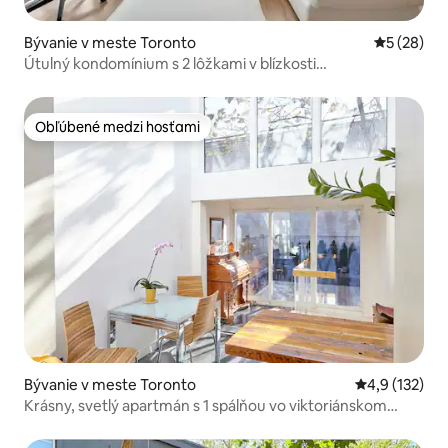
Bývanie v meste Toronto
Priemerné 
5 (28)
Útulný kondomínium s 2 lôžkami v blízkosti
Scotiabank/Rogers/Union
Obľúbené medzi hosťami
Obľúbené medzi hosťami
Bývanie v meste Toronto
Priemerné oh
4,9 (132)
Krásny, svetlý apartmán s 1 spálňou vo viktoriánskom
dome!