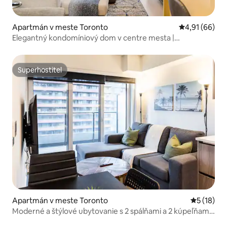
Apartmán v meste Toronto
Priemerné oho
4,91 (66)
Elegantný kondomíniový dom v centre mesta |
Panoramatický výhľad na panorámu
Superhostiteľ
Superhostiteľ
Apartmán v meste Toronto
Priemerné 
5 (18)
Moderné a štýlové ubytovanie s 2 spálňami a 2 kúpeľňami
vedľa CN Tower