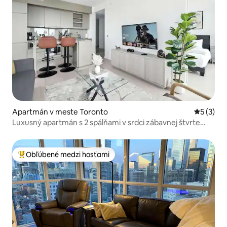
Apartmán v meste Toronto
Priemerné
5 (3)
Luxusný apartmán s 2 spálňami v srdci zábavnej štvrte
Toronta
Obľúbené medzi hosťami
Najobľúbenejšie medzi hosťami