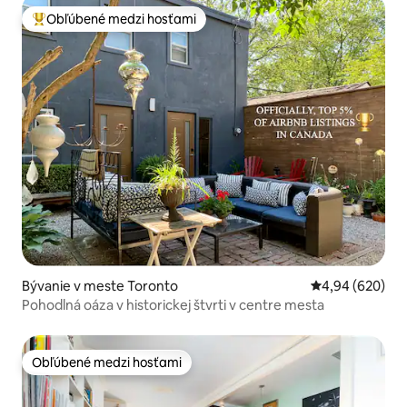
Obľúbené medzi hosťami
Najobľúbenejšie medzi hosťami
Bývanie v meste Toronto
Priemerné ohod
4,94 (620)
Pohodlná oáza v historickej štvrti v centre mesta
Obľúbené medzi hosťami
Obľúbené medzi hosťami