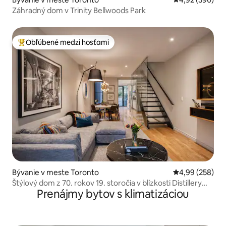
Záhradný dom v Trinity Bellwoods Park
Obľúbené medzi hosťami
Najobľúbenejšie medzi hosťami
Bývanie v meste Toronto
Priemerné ohod
4,99 (258)
Štýlový dom z 70. rokov 19. storočia v blízkosti Distillery
Prenájmy bytov s klimatizáciou
District a Old Toronto