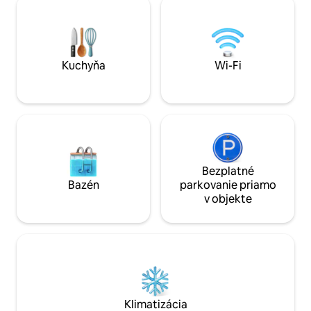
apartmáne, luxus
súkromnom balkóne. Apartmán ponúka
Fi pripojením. Nac
plne vybavenú kuchyňu, inteligentný
Toronta v blízkost
televízor, vysokorýchlostné Wi-Fi
Harbourfront, Rog
pripojenie a práčku so sušičkou v
reštaurácií, kaviar
Kuchyňa
Wi-Fi
apartmáne. Hostia majú tiež prístup do
Dokonalý domovsk
posilňovne a k vonkajšiemu bazénu.
váš pobyt v Toron
Bezplatné
Bazén
parkovanie priamo
v objekte
Klimatizácia