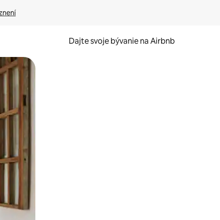
znení
Dajte svoje bývanie na Airbnb
kúmať pomocou dotykových gest či potiahnutia prstom.