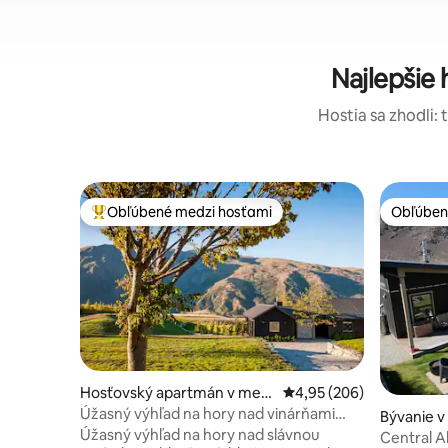
Najlepšie
Hostia sa zhodli: 
Obľúbené medzi hosťami
Obľúben
Najobľúbenejšie medzi hosťami
Obľúben
Hosťovský apartmán v mest
Priemerné ohodnotenie 
4,95 (206)
e Gibbston
Úžasný výhľad na hory nad vinárňami
Bývanie v
Gibbston.
Úžasný výhľad na hory nad slávnou
Central Al