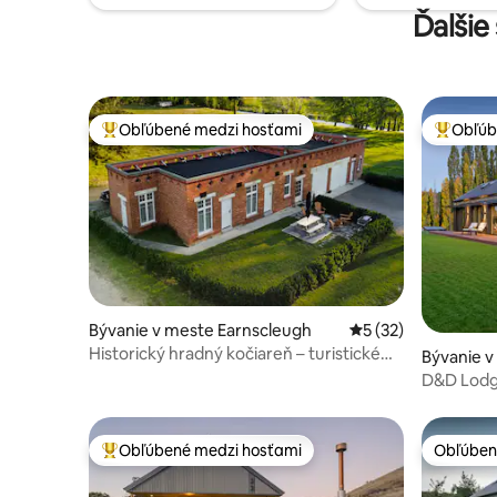
Ďalšie
Obľúbené medzi hosťami
Obľúb
Najobľúbenejšie medzi hosťami
Najobľúb
Bývanie v meste Earnscleugh
Priemerné ohodnote
5 (32)
Historický hradný kočiareň – turistické
Bývanie v
trasy a vinárne
D&D Lodge
centre O
Obľúbené medzi hosťami
Obľúben
Najobľúbenejšie medzi hosťami
Obľúben