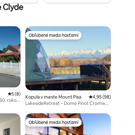
e Clyde
Obľúbené medzi hosťami
Obľúbené medzi hosťami
Priemerné ohodnotenie 5 z 5, počet hodnotení: 8
5 (8)
notení: 16
Kopula v meste Mount Pisa
Priemerné ohodnotenie
4,95 (98)
60. rokov
LakesideRetreat – Dome Pinot Cromwell,
Queenstown
Obľúbené medzi hosťami
Obľúbené medzi hosťami