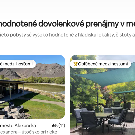
 hodnotené dovolenkové prenájmy v m
tieto pobyty sú vysoko hodnotené z hľadiska lokality, čistoty 
é medzi hosťami
Obľúbené medzi hosťami
é medzi hosťami
Najobľúbenejšie medzi hosťami
4,95 z 5, počet hodnotení: 206
 meste Alexandra
Priemerné ohodnotenie 5 z 5, počet hod
5 (11)
exandra – útočisko pri rieke