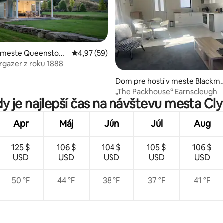
v meste Queenstow
Priemerné ohodnotenie 4,97 z 5, počet hodn
4,97 (59)
rgazer z roku 1888
 4,99 z 5, počet hodnotení: 82
Dom pre hostí v meste Blackm
ns
„The Packhouse“ Earnscleugh
y je najlepší čas na návštevu mesta Cl
Apr
Máj
Jún
Júl
Aug
125 $
106 $
104 $
105 $
106 $
USD
USD
USD
USD
USD
50 °F
44 °F
38 °F
37 °F
41 °F