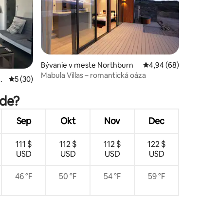
otení: 59
Bývanie v meste Northburn
Priemerné ohodnotenie
4,94 (68)
Mabula Villas – romantická oáza
a
Priemerné ohodnotenie 5 z 5, počet hodnotení: 30
5 (30)
yde?
Sep
Okt
Nov
Dec
111 $
112 $
112 $
122 $
USD
USD
USD
USD
46 °F
50 °F
54 °F
59 °F