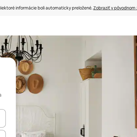
iektoré informácie boli automaticky preložené. 
Zobraziť v pôvodnom 
a
rechádzať pomocou klávesov so šípkami nahor a nadol alebo ich pres