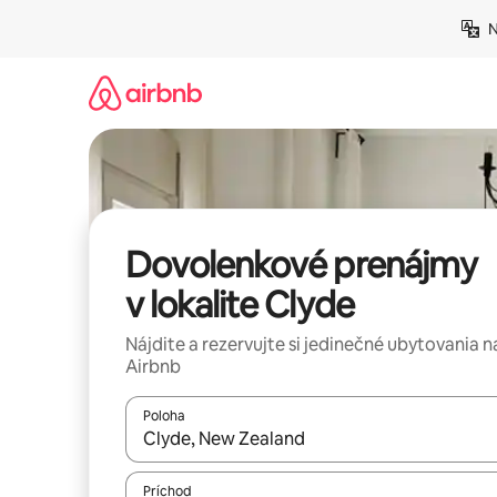
Preskočiť
N
na
obsah.
Dovolenkové prenájmy
v lokalite Clyde
Nájdite a rezervujte si jedinečné ubytovania n
Airbnb
Poloha
Keď budú výsledky k dispozícii, môžete si ich p
Príchod