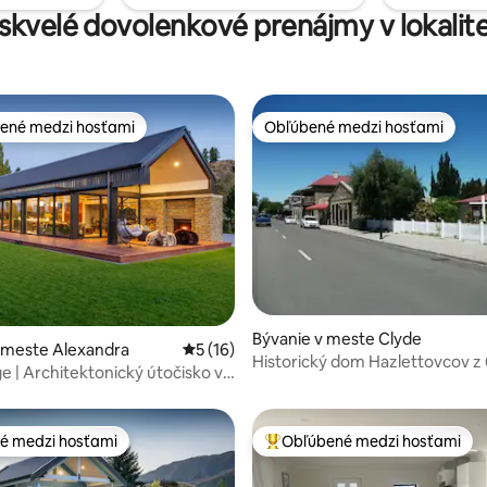
 skvelé dovolenkové prenájmy v lokalit
ené medzi hosťami
Obľúbené medzi hosťami
enejšie medzi hosťami
Obľúbené medzi hosťami
nie 5 z 5, počet hodnotení: 32
Bývanie v meste Clyde
 meste Alexandra
Priemerné ohodnotenie 5 z 5, počet hod
5 (16)
Historický dom Hazlettovcov z 
 | Architektonický útočisko v
19. storočia
taga
é medzi hosťami
Obľúbené medzi hosťami
é medzi hosťami
Najobľúbenejšie medzi hosťami