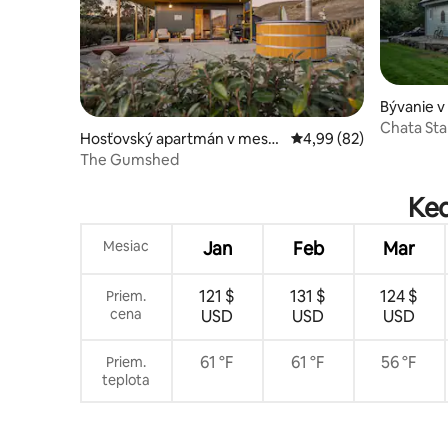
Bývanie 
n
Chata Sta
Hosťovský apartmán v meste
Priemerné ohodnotenie
4,99 (82)
Tarras
The Gumshed
Ked
Mesiac
Jan
Feb
Mar
121 $
131 $
124 $
Priem.
cena
USD
USD
USD
61 °F
61 °F
56 °F
Priem.
teplota