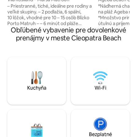
Matrouh 1. rad pri
– Priestranné, tiché, ideálne pre rodiny a
*Nádherná chata 
veľké skupiny. – 2 podlažia, 6 spální,
na pláž Ageba na 
10 lôžok, vhodné pre 10 – 15 osôb ‎Blízko
*Množstvo prirodz
Porto Matruh – – 6 minút od pláže
útulnú a príjemnú
Obľúbené vybavenie pre dovolenkové
Kleopatra (autom) - Vedľa cesty Siwa
*Komfortný obývac
Road (ideálne na oddychovú zastávku) –
nábytkom na relax
prenájmy v meste Cleopatra Beach
2 kuchyne, 2 recepcie – Wi-Fi,
jedálenský stôl s v
inteligentná televízia, inteligentné
môžete vychutnať 
zámky, moderný nábytok – Priestranné
*Súkromná terasa
parkovacie plochy – Strešný gril,
výhľad na oceán a 
súkromný bazén, veľké balkóny –
vašu exkluzívnu 
Vrátane energií, žiadne skryté poplatky
oblasť s priamym 
Voda z⚠️ vodovodu v Matruhu nie je
krištáľovo čistej 
čistá, máme filter, ale používa sa na
teplé slnko a kriš
sprchovanie. K dispozícii sú sprchové
pred dverami.
Kuchyňa
Wi-Fi
čiapky
Bezplatné