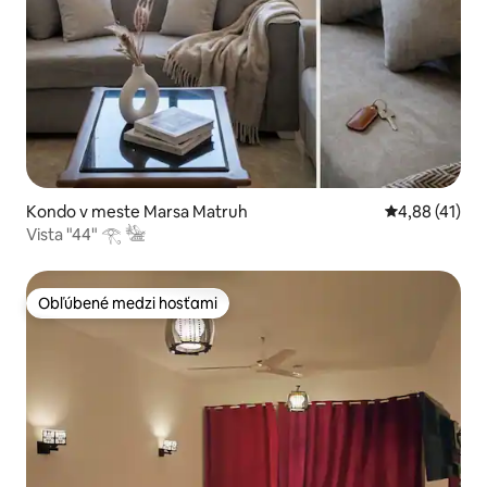
Kondo v meste Marsa Matruh
Priemerné oho
4,88 (41)
Vista "44" 𓂀 𓅋
Obľúbené medzi hosťami
Obľúbené medzi hosťami