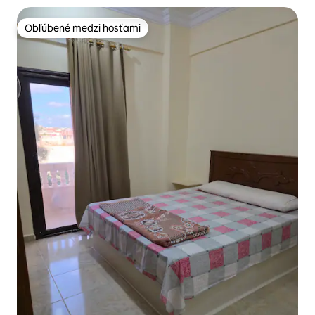
Obľúbené medzi hosťami
Obľúbené medzi hosťami