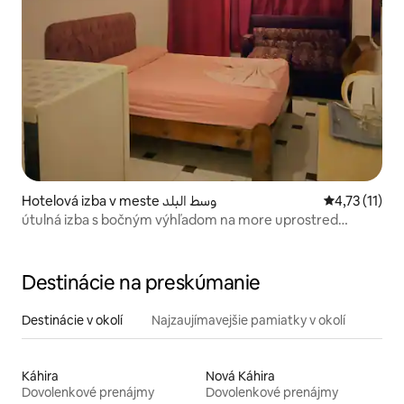
Hotelová izba v meste وسط البلد
Priemerné oh
4,73 (11)
útulná izba s bočným výhľadom na more uprostred
Matrouhu
Destinácie na preskúmanie
Destinácie v okolí
Najzaujímavejšie pamiatky v okolí
Káhira
Nová Káhira
Dovolenkové prenájmy
Dovolenkové prenájmy