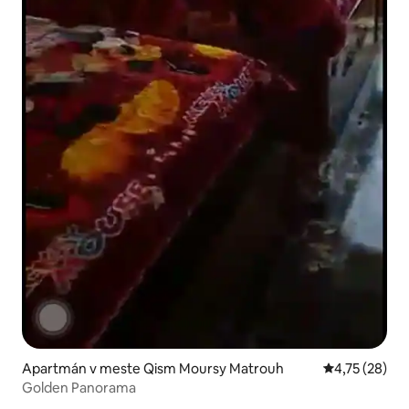
Apartmán v meste Qism Moursy Matrouh
Priemerné oho
4,75 (28)
Golden Panorama