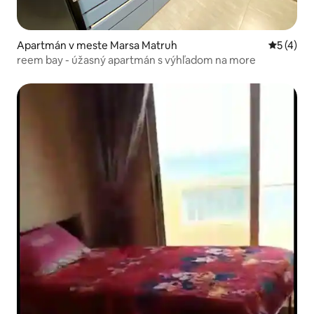
Apartmán v meste Marsa Matruh
Priemerné
5 (4)
reem bay - úžasný apartmán s výhľadom na more