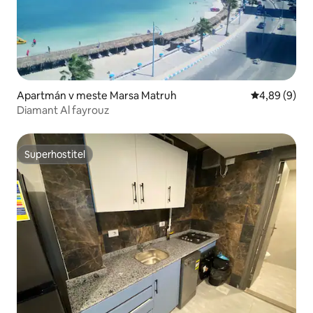
Apartmán v meste Marsa Matruh
Priemerné oh
4,89 (9)
Diamant Al fayrouz
Superhostiteľ
Superhostiteľ