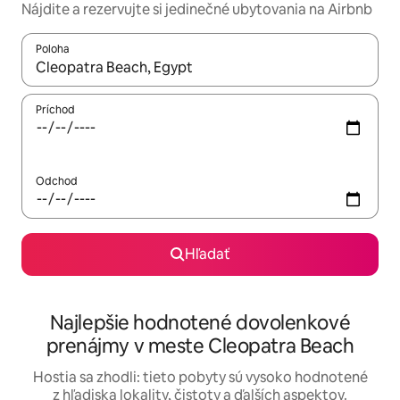
Nájdite a rezervujte si jedinečné ubytovania na Airbnb
Poloha
Keď budú výsledky k dispozícii, môžete si ich prechádzať pom
Príchod
Odchod
Hľadať
Najlepšie hodnotené dovolenkové
prenájmy v meste Cleopatra Beach
Hostia sa zhodli: tieto pobyty sú vysoko hodnotené
z hľadiska lokality, čistoty a ďalších aspektov.