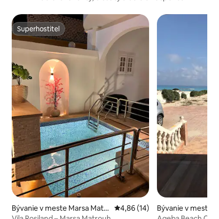
Superhostiteľ
Superhostiteľ
Bývanie v meste Marsa Matr
Priemerné ohodnotenie 4,86 z 
4,86 (14)
Bývanie v meste 
uh
Vila Rosiland – Marsa Matrouh
Ageba Beach Chal