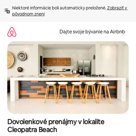
Preskočiť
Niektoré informácie boli automaticky preložené. 
Zobraziť v 
na
pôvodnom znení
obsah.
Dajte svoje bývanie na Airbnb
Dovolenkové prenájmy v lokalite
Cleopatra Beach