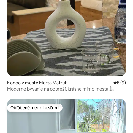
Kondo v meste Marsa Matruh
Priemerné
5 (9)
Moderné bývanie na pobreží, krásne mimo mesta ​𓅓
Obľúbené medzi hosťami
Obľúbené medzi hosťami