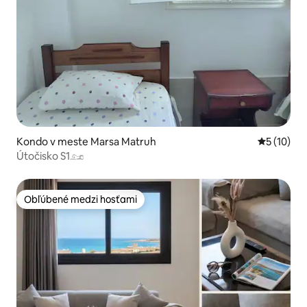
Kondo v meste Marsa Matruh
Priemerné 
5 (10)
Útočisko S1𓃭
Obľúbené medzi hosťami
Obľúbené medzi hosťami