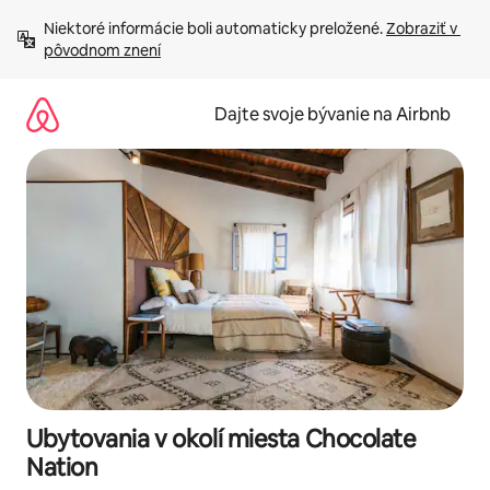
Preskočiť
Niektoré informácie boli automaticky preložené. 
Zobraziť v 
na
pôvodnom znení
obsah.
Dajte svoje bývanie na Airbnb
Ubytovania v okolí miesta Chocolate
Nation