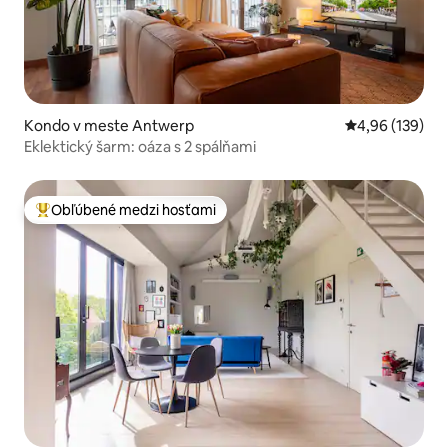
Kondo v meste Antwerp
Priemerné ohod
4,96 (139)
Eklektický šarm: oáza s 2 spálňami
Obľúbené medzi hosťami
Najobľúbenejšie medzi hosťami