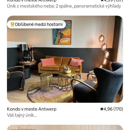
Únik z mestského neba: 2 spálne, panoramatické výhľady
Obľúbené medzi hosťami
Najobľúbenejšie medzi hosťami
Kondo v meste Antwerp
Priemerné ohod
4,96 (170)
Váš tajný únik…