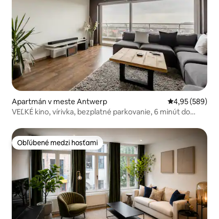
Apartmán v meste Antwerp
Priemerné ohod
4,95 (589)
VEĽKÉ kino, vírivka, bezplatné parkovanie, 6 minút do
Antverp
Obľúbené medzi hosťami
Obľúbené medzi hosťami