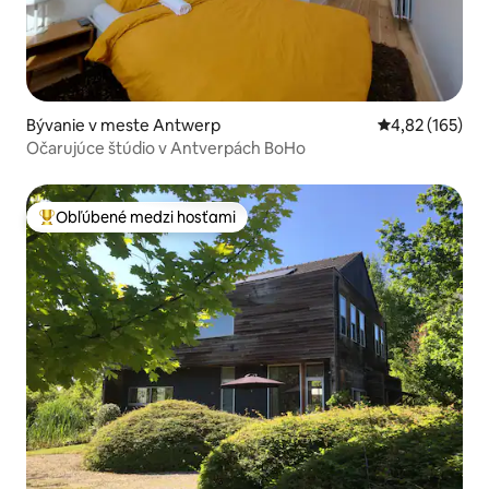
Bývanie v meste Antwerp
Priemerné ohod
4,82 (165)
Očarujúce štúdio v Antverpách BoHo
Obľúbené medzi hosťami
Najobľúbenejšie medzi hosťami