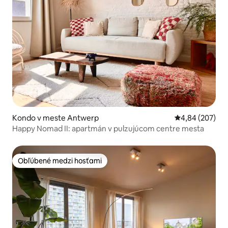
Kondo v meste Antwerp
Priemerné ohod
4,84 (207)
Happy Nomad II: apartmán v pulzujúcom centre mesta
Obľúbené medzi hosťami
Obľúbené medzi hosťami