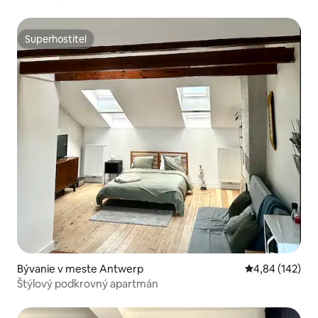
Superhostiteľ
Superhostiteľ
Bývanie v meste Antwerp
Priemerné ohod
4,84 (142)
Štýlový podkrovný apartmán