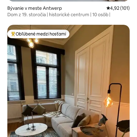
Bývanie v meste Antwerp
Priemerné oho
4,92 (101)
Dom z 19. storočia | historické centrum | 10 osôb |
Obľúbené medzi hosťami
Najobľúbenejšie medzi hosťami