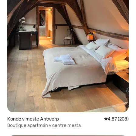
Kondo v meste Antwerp
Priemerné ohod
4,87 (208)
Boutique apartmán v centre mesta