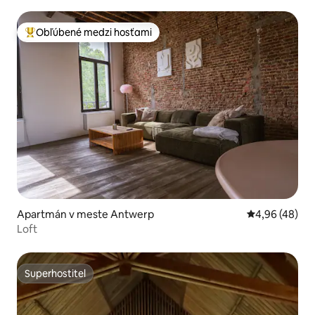
Obľúbené medzi hosťami
Najobľúbenejšie medzi hosťami
Apartmán v meste Antwerp
Priemerné oho
4,96 (48)
Loft
Superhostiteľ
Superhostiteľ