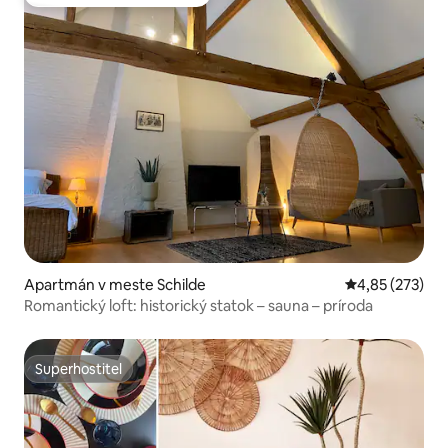
Obľúbené medzi hosťami
Apartmán v meste Schilde
Priemerné ohod
4,85 (273)
Romantický loft: historický statok – sauna – príroda
Superhostiteľ
Superhostiteľ