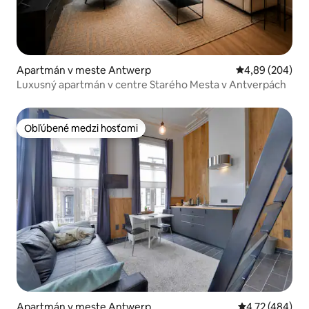
Apartmán v meste Antwerp
Priemerné ohod
4,89 (204)
Luxusný apartmán v centre Starého Mesta v Antverpách
Obľúbené medzi hosťami
Obľúbené medzi hosťami
Apartmán v meste Antwerp
Priemerné ohod
4,72 (484)