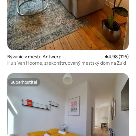
Bývanie v meste Antwerp
Priemerné ohod
4,98 (126)
Huis Van Hoorne, zrekonštruovaný mestský dom na Zuid
Superhostiteľ
Superhostiteľ