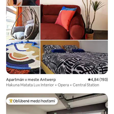
Apartmán v meste Antwerp
Priemerné ohod
4,84 (193)
Hakuna Matata Lux Interior + Opera + Central Station
Obľúbené medzi hosťami
Najobľúbenejšie medzi hosťami