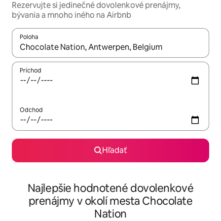
Rezervujte si jedinečné dovolenkové prenájmy,
bývania a mnoho iného na Airbnb
Poloha
Keď budú výsledky k dispozícii, môžete si ich prechádzať pom
Príchod
Odchod
Hľadať
Najlepšie hodnotené dovolenkové
prenájmy v okolí mesta Chocolate
Nation