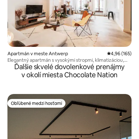
Apartmán v meste Antwerp
Priemerné ohod
4,96 (165)
Elegantný apartmán s vysokými stropmi, klimatizáciou,
Ďalšie skvelé dovolenkové prenájmy
garážou a optickým pripojením
v okolí miesta Chocolate Nation
Obľúbené medzi hosťami
Obľúbené medzi hosťami