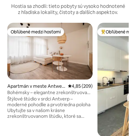
Hostia sa zhodli: tieto pobyty sú vysoko hodnotené
z hľadiska lokality, čistoty a ďalších aspektov.
Obľúbené medzi hosťami
Obľúbené medz
Obľúbené medzi hosťami
Najobľúbenejšie 
Apartmán v meste Antwer
Priemerné ohodnotenie 4,85 z 5
4,85 (209)
p
Bohémsky – elegantne zrekonštruované
štúdio
Štýlové štúdio v srdci Antverp –
moderné pohodlie a prvotriedna poloha
Ubytujte sa v našom krásne
zrekonštruovanom štúdiu, ktoré sa
nachádza v historickom centre Antverp.
Preskúmajte živú kultúru, prvotriedne
stravovanie a slávne atrakcie len na pár