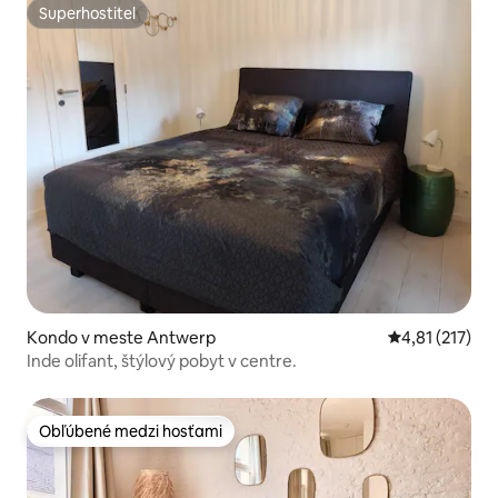
Superhostiteľ
Superhostiteľ
Kondo v meste Antwerp
Priemerné oho
4,81 (217)
Inde olifant, štýlový pobyt v centre.
Obľúbené medzi hosťami
Obľúbené medzi hosťami