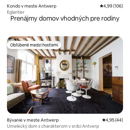
Kondo v meste Antwerp
Priemerné ohod
4,99 (106)
Eglantier
Prenájmy domov vhodných pre rodiny
Obľúbené medzi hosťami
Obľúbené medzi hosťami
Bývanie v meste Antwerp
Priemerné oho
4,95 (44)
Umelecký dom s charakterom v srdci Antverp