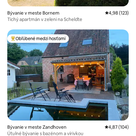
Bývanie v meste Bornem
Priemerné ohod
4,98 (123)
Tichý apartmán v zeleni na Scheldte
Obľúbené medzi hosťami
Najobľúbenejšie medzi hosťami
Bývanie v meste Zandhoven
Priemerné ohod
4,87 (104)
Útulné bývanie s bazénom a vírivkou