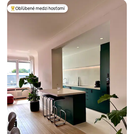
Obľúbené medzi hosťami
Najobľúbenejšie medzi hosťami