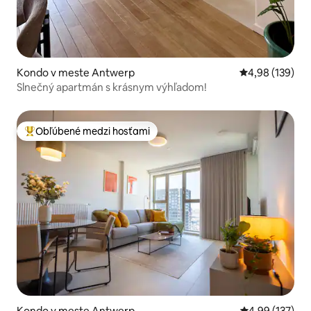
Kondo v meste Antwerp
Priemerné ohod
4,98 (139)
Slnečný apartmán s krásnym výhľadom!
Obľúbené medzi hosťami
Najobľúbenejšie medzi hosťami
Kondo v meste Antwerp
Priemerné ohod
4,99 (137)