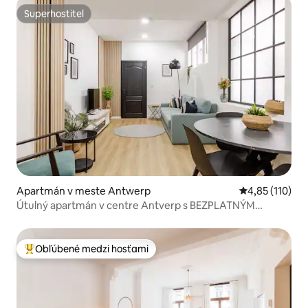
Superhostiteľ
Superhostiteľ
Apartmán v meste Antwerp
Priemerné oho
4,85 (110)
Útulný apartmán v centre Antverp s BEZPLATNÝM
parkovaním
Obľúbené medzi hosťami
Najobľúbenejšie medzi hosťami