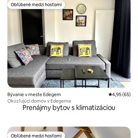
Obľúbené medzi hosťami
Obľúbené medzi hosťami
Bývanie v meste Edegem
Priemerné oho
4,95 (65)
Okúzľujúci domov v Edegeme
Prenájmy bytov s klimatizáciou
Obľúbené medzi hosťami