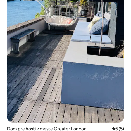
Dom pre hostí v meste Greater London
Priemerné
5 (5)