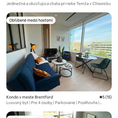
Jedinečná a okúzľujúca chata pri rieke Temža v Chiswicku
Obľúbené medzi hosťami
Obľúbené medzi hosťami
Kondo v meste Brentford
Priemerné
5 (15)
Luxusný byt | Pre 4 osoby | Parkovanie | Posilňovňa |
Pracovný priestor