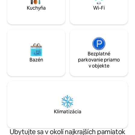
nie sú zahrnutí v uvedenej cene.
Informujte nás vopred, aby ste sa uistili,
Kuchyňa
Wi-Fi
že je k dispozícii posteľná bielizeň a
uteráky.
Bezplatné
Bazén
parkovanie priamo
v objekte
Klimatizácia
Ubytujte sa v okolí najkrajších pamiatok