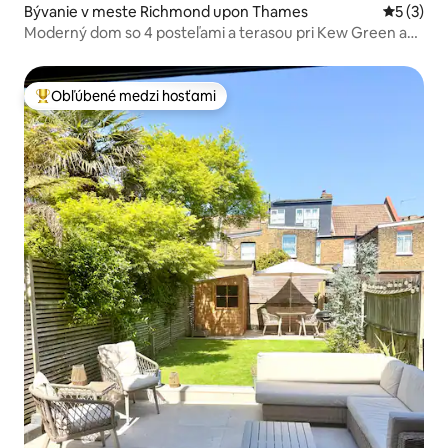
Bývanie v meste Richmond upon Thames
Priemerné
5 (3)
Moderný dom so 4 posteľami a terasou pri Kew Green a
Temži
Obľúbené medzi hosťami
Najobľúbenejšie medzi hosťami