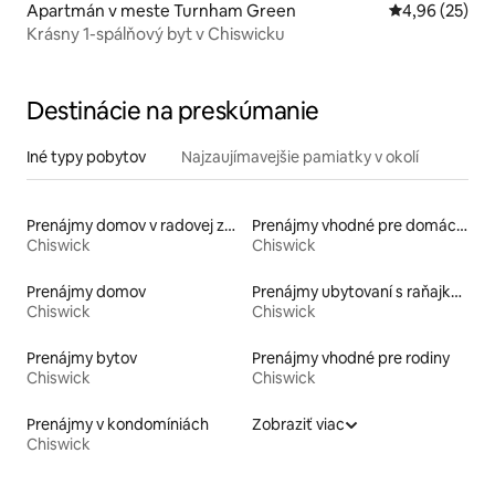
Apartmán v meste Turnham Green
Priemerné oho
4,96 (25)
Krásny 1-spálňový byt v Chiswicku
Destinácie na preskúmanie
Iné typy pobytov
Najzaujímavejšie pamiatky v okolí
Prenájmy domov v radovej zástavbe
Prenájmy vhodné pre domáce zvieratá
Chiswick
Chiswick
Prenájmy domov
Prenájmy ubytovaní s raňajkami
Chiswick
Chiswick
Prenájmy bytov
Prenájmy vhodné pre rodiny
Chiswick
Chiswick
Prenájmy v kondomíniách
Zobraziť viac
Chiswick