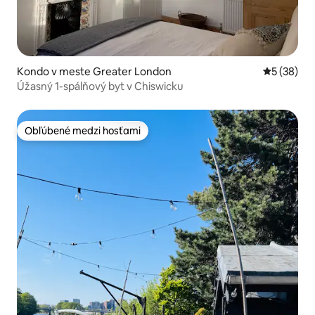
Kondo v meste Greater London
Priemerné 
5 (38)
Úžasný 1-spálňový byt v Chiswicku
Obľúbené medzi hosťami
Obľúbené medzi hosťami