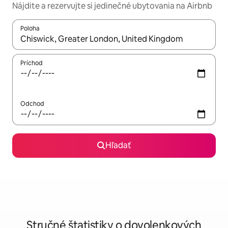
Nájdite a rezervujte si jedinečné ubytovania na Airbnb
Poloha
Keď budú výsledky k dispozícii, môžete si ich prechádzať pom
Príchod
Odchod
Hľadať
Stručné štatistiky o dovolenkových