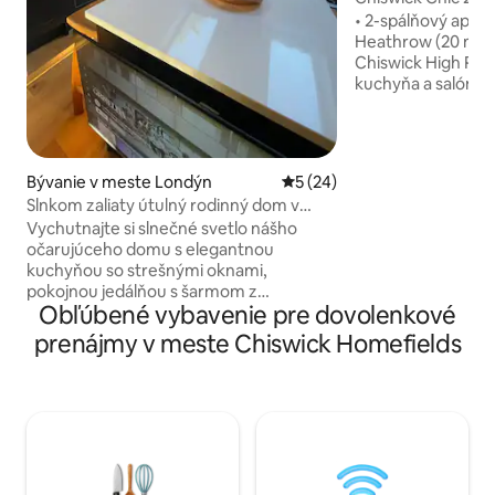
| Smerom k stanici
• 2-spálňový apart
Heathrow (20 minút) • Na rušnej
Chiswick High Road • Moderná otvor
kuchyňa a salónik • Súkromný, tichý
balkón orientovaný dozadu
s vlastnou kúpeľň
izba • Rozkladacia pohovka vhodná pre
jednu dospelú osobu • rýchle Wi
Bývanie v meste Londýn
Priemerné ohodnotenie 5 z 
5 (24)
inteligentná telev
Slnkom zaliaty útulný rodinný dom v
aplikáciami, • Práčka, sušička, umývačka
západnom Londýne
Vychutnajte si slnečné svetlo nášho
riadu a kávovar • Prejdite sa do kaviarní,
očarujúceho domu s elegantnou
obchodov, krčiem a
kuchyňou so strešnými oknami,
Ideálne na služobn
pokojnou jedálňou s šarmom z
alebo rodiny, kto
Obľúbené vybavenie pre dovolenkové
farebného skla a útulnou spálňou
zaplavenú prirodzeným svetlom. Ideálne
prenájmy v meste Chiswick Homefields
pre rodiny, ktoré hľadajú príjemné a
príjemné útočisko s moderným
vybavením. V dome sú 4 lôžka medzi
manželskou posteľou King a
poschodovou posteľou s priestorom pre
ďalších 2 osoby na rozkladacej pohovke
(20 £/noc za ďalšieho hosťa). Ďalší hostia