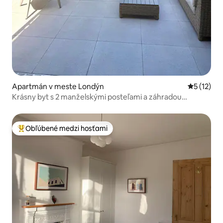
Apartmán v meste Londýn
Priemerné
5 (12)
Krásny byt s 2 manželskými posteľami a záhradou
v Chiswicku
Obľúbené medzi hosťami
Najobľúbenejšie medzi hosťami