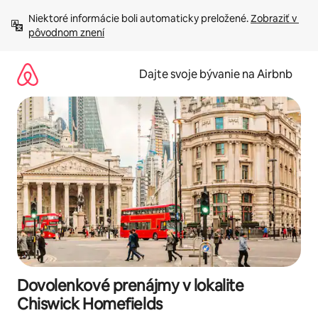
Preskočiť
Niektoré informácie boli automaticky preložené. 
Zobraziť v 
na
pôvodnom znení
obsah.
Dajte svoje bývanie na Airbnb
Dovolenkové prenájmy v lokalite
Chiswick Homefields