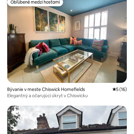
Obľúbené medzi hosťami
Obľúbené medzi hosťami
Bývanie v meste Chiswick Homefields
Priemerné 
5 (16)
Elegantný a očarujúci úkryt v Chiswicku