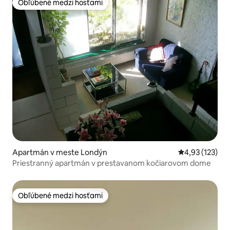
Obľúbené medzi hosťami
Obľúbené medzi hosťami
Apartmán v meste Londýn
Priemerné ohod
4,93 (123)
Priestranný apartmán v prestavanom kočiarovom dome
Obľúbené medzi hosťami
Obľúbené medzi hosťami