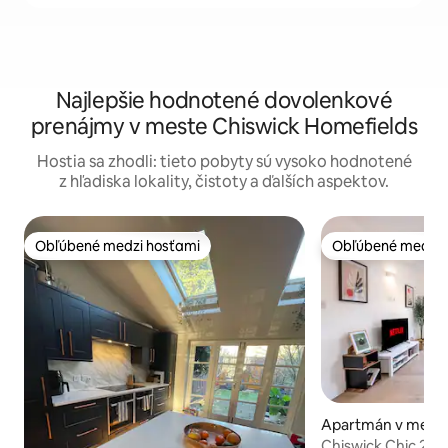
Najlepšie hodnotené dovolenkové
prenájmy v meste Chiswick Homefields
Hostia sa zhodli: tieto pobyty sú vysoko hodnotené
z hľadiska lokality, čistoty a ďalších aspektov.
Obľúbené medzi hosťami
Obľúbené medzi 
Obľúbené medzi hosťami
Obľúbené medzi 
Apartmán v mest
Green
Chiswick Chic 2B