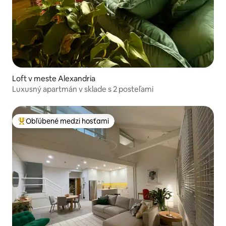
Loft v meste Alexandria
Luxusný apartmán v sklade s 2 posteľami
Obľúbené medzi hosťami
Najobľúbenejšie medzi hosťami