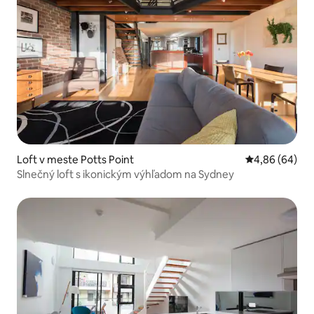
Loft v meste Potts Point
Priemerné oho
4,86 (64)
Slnečný loft s ikonickým výhľadom na Sydney