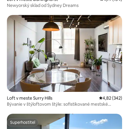
Newyorský sklad od Sydney Dreams
Loft v meste Surry Hills
Priemerné ohod
4,82 (342)
Bývanie v štýloftovom štýle: sofistikované mestské
útočisko
Superhostiteľ
Superhostiteľ