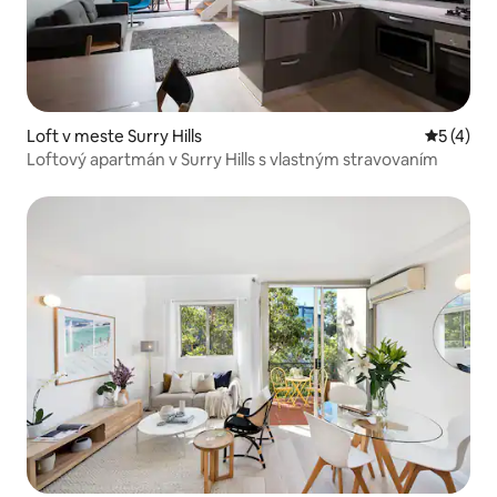
Loft v meste Surry Hills
Priemerné
5 (4)
Loftový apartmán v Surry Hills s vlastným stravovaním