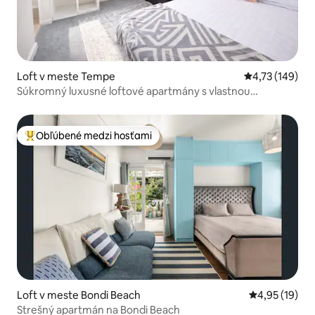
Loft v meste Tempe
Priemerné ohod
4,73 (149)
Súkromný luxusné loftové apartmány s vlastnou
kúpeľňou, klimatizované
Obľúbené medzi hosťami
Najobľúbenejšie medzi hosťami
Loft v meste Bondi Beach
Priemerné oho
4,95 (19)
Strešný apartmán na Bondi Beach