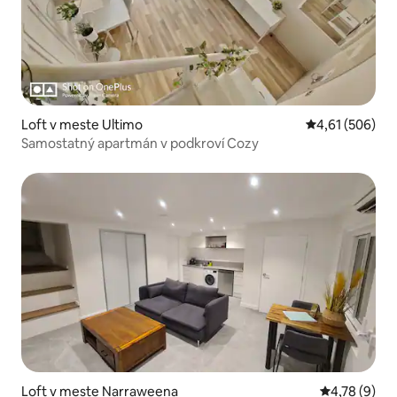
Loft v meste Ultimo
Priemerné ohod
4,61 (506)
Samostatný apartmán v podkroví Cozy
Loft v meste Narraweena
Priemerné oh
4,78 (9)