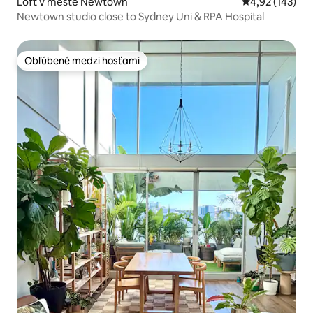
Loft v meste Newtown
Priemerné ohod
4,92 (143)
Newtown studio close to Sydney Uni & RPA Hospital
Obľúbené medzi hosťami
Obľúbené medzi hosťami