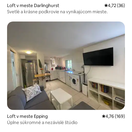
Loft v meste Darlinghurst
Priemerné oho
4,72 (36)
Svetlé a krásne podkrovie na vynikajúcom mieste.
Loft v meste Epping
Priemerné ohod
4,76 (169)
Úplne súkromné a nezávislé štúdio