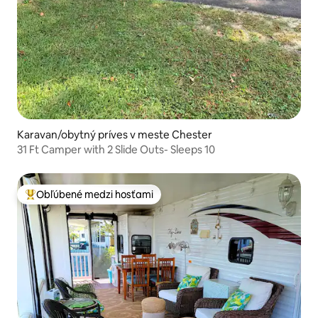
Karavan/obytný príves v meste Chester
31 Ft Camper with 2 Slide Outs- Sleeps 10
Obľúbené medzi hosťami
Najobľúbenejšie medzi hosťami