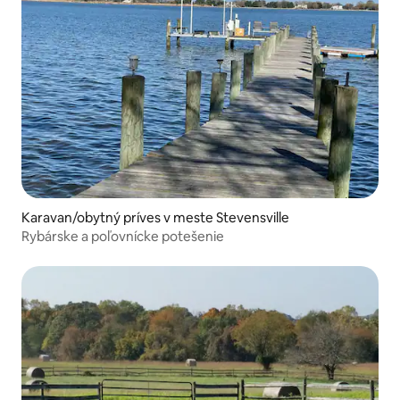
Karavan/obytný príves v meste Stevensville
Rybárske a poľovnícke potešenie