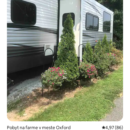
Pobyt na farme v meste Oxford
Priemerné oho
4,97 (86)