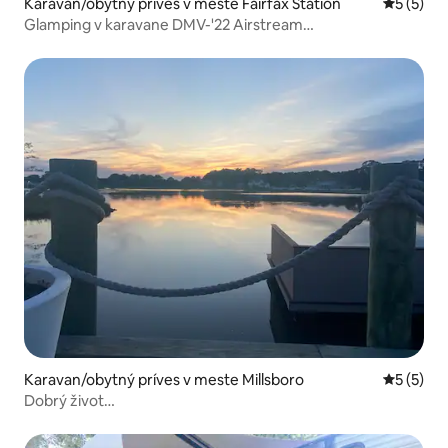
Karavan/obytný príves v meste Fairfax Station
Priemerné
5 (5)
Glamping v karavane DMV-'22 Airstream
Globetrotter27FB
Karavan/obytný príves v meste Millsboro
Priemerné
5 (5)
Dobrý život…