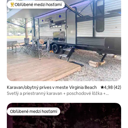
Obľúbené medzi hosťami
Najobľúbenejšie medzi hosťami
Karavan/obytný príves v meste Virginia Beach
Priemerné oho
4,98 (42)
Svetlý a priestranný karavan + poschodové lôžka +
vnútorný kozub
Obľúbené medzi hosťami
Obľúbené medzi hosťami