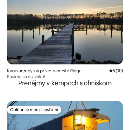
Karavan/obytný príves v meste Ridge
Priemerné 
5 (10)
Bavíme sa na slnku!
Prenájmy v kempoch s ohniskom
Obľúbené medzi hosťami
Obľúbené medzi hosťami