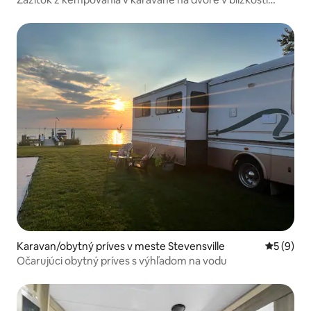
Rivers Casino
Karavan/obytný príves v meste Stevensville
Priemerné
5 (9)
Očarujúci obytný príves s výhľadom na vodu