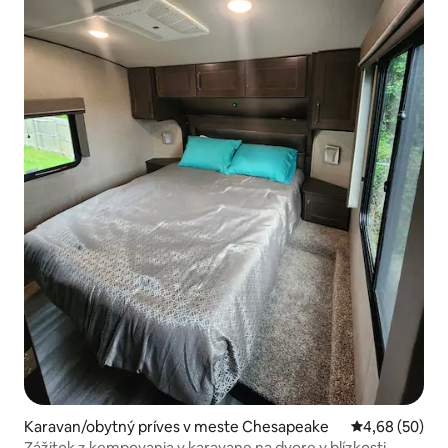
Karavan/obytný príves v meste Chesapeake
Priemerné oho
4,68 (50)
Zážitok z kempovania v karavane na dvore v blízkosti