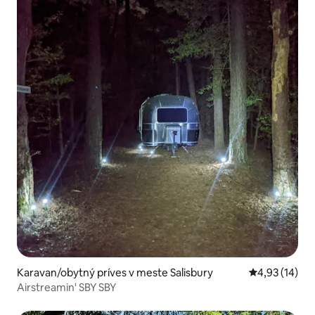
Karavan/obytný príves v meste Salisbury
Priemerné oho
4,93 (14)
Airstreamin' SBY SBY