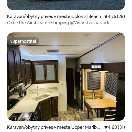
Karavan/obytný príves v meste Colonial Beach
Priemerné oho
4,75 (28)
Circe the Airstream-Glamping @Vinárstvo na vode
Superhostiteľ
Superhostiteľ
Karavan/obytný príves v meste Upper Marlbor
Priemerné oho
4,68 (31)