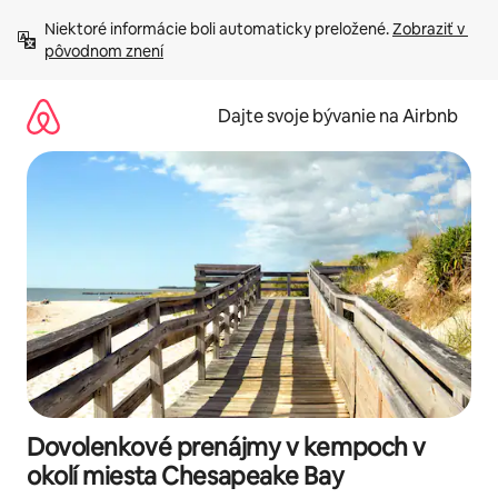
Preskočiť
Niektoré informácie boli automaticky preložené. 
Zobraziť v 
na
pôvodnom znení
obsah.
Dajte svoje bývanie na Airbnb
Dovolenkové prenájmy v kempoch v
okolí miesta Chesapeake Bay