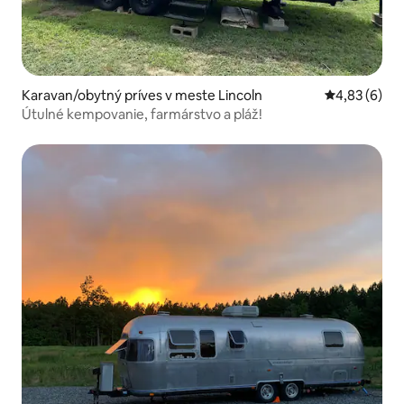
Karavan/obytný príves v meste Lincoln
Priemerné oh
4,83 (6)
Útulné kempovanie, farmárstvo a pláž!