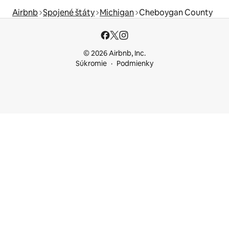
Airbnb
Spojené štáty
Michigan
Cheboygan County
© 2026 Airbnb, Inc.
Súkromie
Podmienky