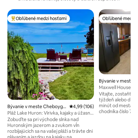
Obľúbené medzi hosťami
Obľúbené medzi 
Najobľúbenejšie medzi hosťami
Obľúbené medzi 
Bývanie v meste 
n
Maxwell House, Fa
Cheboygan, MI
Vitajte, zostaňte a hrajte sa na 2 noci,
týždeň alebo dlhš
minút od mesta M
Bývanie v meste Cheboyga
Priemerné ohodnotenie 4,99 z 5
4,99 (106)
chodníka číslo 7 s
n
Pláž Lake Huron: Vírivka, kajaky a úžasný
mnohými príležitos
výhľad
Zobuďte sa pri východe slnka nad
na chodníku aj mim
Huronským jazerom a zvukom vĺn
vybavenej kuchyni
rozbíjajúcich sa na vašej pláži a trávte dni
bavte sa vo veľkej
plávaním a jazdou na kajaku na