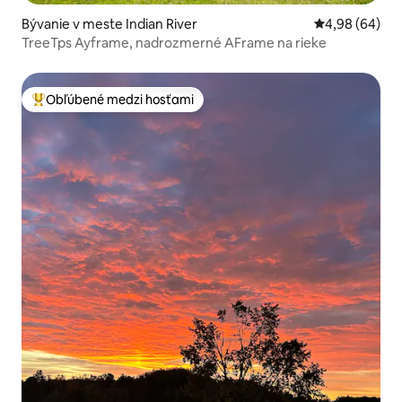
Bývanie v meste Indian River
Priemerné oho
4,98 (64)
TreeTps Ayframe, nadrozmerné AFrame na rieke
Obľúbené medzi hosťami
Najobľúbenejšie medzi hosťami