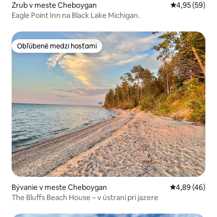
Zrub v meste Cheboygan
Priemerné oho
4,95 (59)
Eagle Point Inn na Black Lake Michigan.
Obľúbené medzi hosťami
Obľúbené medzi hosťami
Bývanie v meste Cheboygan
Priemerné oho
4,89 (46)
The Bluffs Beach House – v ústraní pri jazere