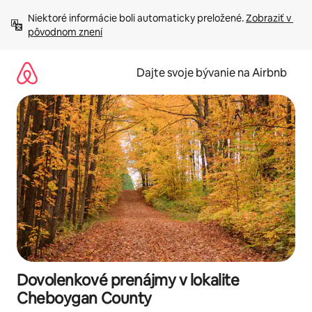
Preskočiť
Niektoré informácie boli automaticky preložené. 
Zobraziť v 
na
pôvodnom znení
obsah.
Dajte svoje bývanie na Airbnb
Dovolenkové prenájmy v lokalite
Cheboygan County