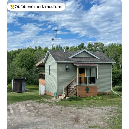
Obľúbené medzi hosťami
Najobľúbenejšie medzi hosťami