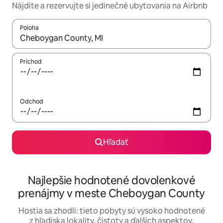
Nájdite a rezervujte si jedinečné ubytovania na Airbnb
Poloha
Keď budú výsledky k dispozícii, môžete si ich prechádzať pom
Príchod
Odchod
Hľadať
Najlepšie hodnotené dovolenkové
prenájmy v meste Cheboygan County
Hostia sa zhodli: tieto pobyty sú vysoko hodnotené
z hľadiska lokality, čistoty a ďalších aspektov.