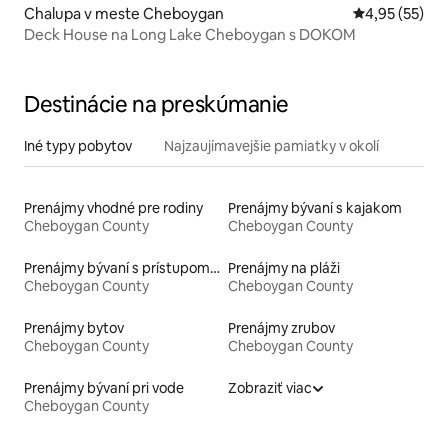
Chalupa v meste Cheboygan
Priemerné oho
4,95 (55)
Deck House na Long Lake Cheboygan s DOKOM
Destinácie na preskúmanie
Iné typy pobytov
Najzaujímavejšie pamiatky v okolí
Prenájmy vhodné pre rodiny
Prenájmy bývaní s kajakom
Cheboygan County
Cheboygan County
Prenájmy bývaní s prístupom k jazeru
Prenájmy na pláži
Cheboygan County
Cheboygan County
Prenájmy bytov
Prenájmy zrubov
Cheboygan County
Cheboygan County
Prenájmy bývaní pri vode
Zobraziť viac
Cheboygan County