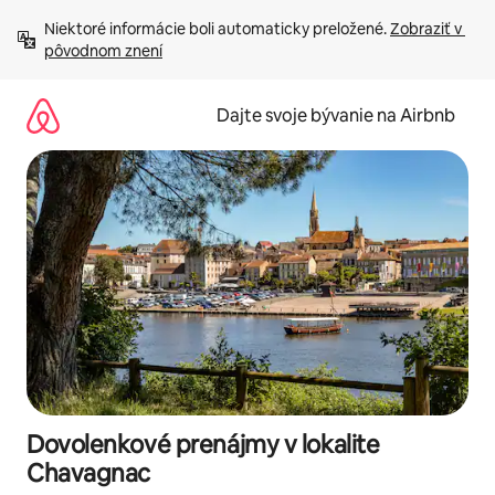
Preskočiť
Niektoré informácie boli automaticky preložené. 
Zobraziť v 
na
pôvodnom znení
obsah.
Dajte svoje bývanie na Airbnb
Dovolenkové prenájmy v lokalite
Chavagnac