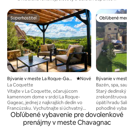
Superhostiteľ
Obľúbené medzi 
Superhostiteľ
Obľúbené medzi 
Bývanie v meste La Roque-Gage
Nové ubytovanie
Nové
Bývanie v meste S
ac
yvigues
La Coquette
Bazén, spa, sauna
Vitajte v La Coquette, očarujúcom
Starý dedinský d
kamennom dome v srdci La Roque-
zrekonštruovaný a
Gageac, jednej z najkrajších dedín vo
úpätí hradu Salignac 
Francúzsku. Vychutnajte si úchvatný
pohodlné vybavenie Vyhrievaný von
Obľúbené vybavenie pre dovolenkové
výhľad na údolie Dordogne, neďaleké
bazén,zabezpečen
kaviarne, obchody a prechádzky popri
bodovou zámkovou
prenájmy v meste Chavagnac
rieke. Z domu sledujte pri východe slnka
apríla do polovice 
teplovzdušné balóny a večer si
poveternostných 