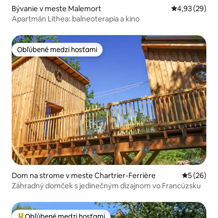
Bývanie v meste Malemort
Priemerné oho
4,93 (29)
Apartmán Lithea: balneoterapia a kino
Obľúbené medzi hosťami
Obľúbené medzi hosťami
Dom na strome v meste Chartrier-Ferrière
Priemerné 
5 (26)
Záhradný domček s jedinečným dizajnom vo Francúzsku
Obľúbené medzi hosťami