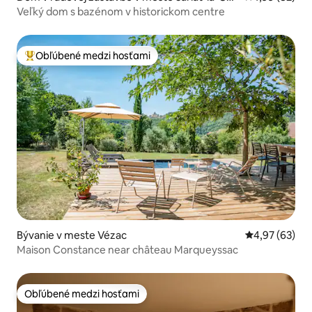
éda
Veľký dom s bazénom v historickom centre
Obľúbené medzi hosťami
Najobľúbenejšie medzi hosťami
Bývanie v meste Vézac
Priemerné oho
4,97 (63)
Maison Constance near château Marqueyssac
Obľúbené medzi hosťami
Obľúbené medzi hosťami