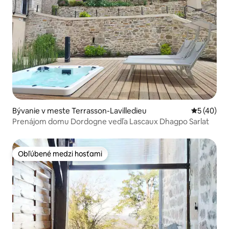
Bývanie v meste Terrasson-Lavilledieu
Priemerné 
5 (40)
Prenájom domu Dordogne vedľa Lascaux Dhagpo Sarlat
Obľúbené medzi hosťami
Obľúbené medzi hosťami