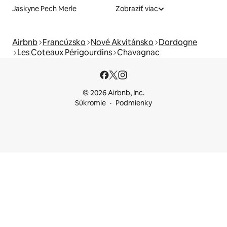
Jaskyne Pech Merle
Zobraziť viac
Airbnb
Francúzsko
Nové Akvitánsko
Dordogne
Les Coteaux Périgourdins
Chavagnac
© 2026 Airbnb, Inc.
Súkromie
Podmienky