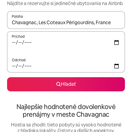
Nájdite a rezervujte si jedinečné ubytovania na Airbnb
Poloha
Keď budú výsledky k dispozícii, môžete si ich prechádzať pom
Príchod
Odchod
Hľadať
Najlepšie hodnotené dovolenkové
prenájmy v meste Chavagnac
Hostia sa zhodli: tieto pobyty sú vysoko hodnotené
z hľadiska lokality, čistoty a ďalších aspektov.