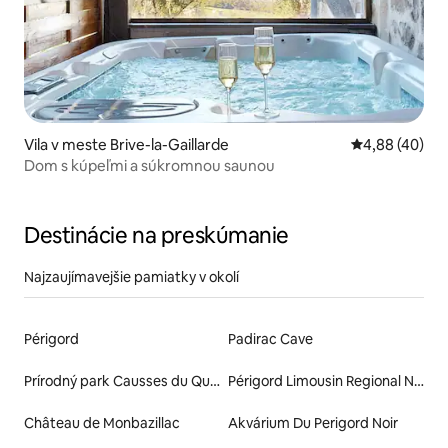
Vila v meste Brive-la-Gaillarde
Priemerné oho
4,88 (40)
Dom s kúpeľmi a súkromnou saunou
Destinácie na preskúmanie
Najzaujímavejšie pamiatky v okolí
Périgord
Padirac Cave
Prírodný park Causses du Quercy
Périgord Limousin Regional Natural Park
Château de Monbazillac
Akvárium Du Perigord Noir