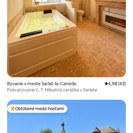
Bývanie v meste Sarlat-la-Canéda
Priemerné oho
4,98 (43)
Pokračovanie č. 7: Milostná zarážka v Sarlate
Obľúbené medzi hosťami
Najobľúbenejšie medzi hosťami