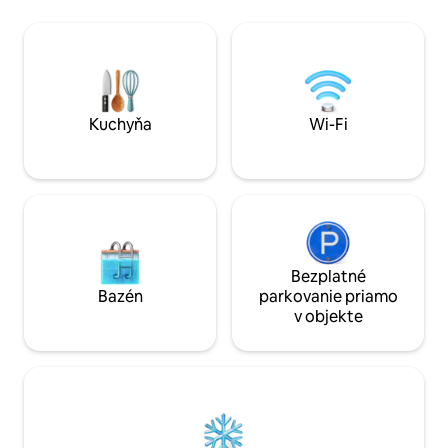
vychutnajte západy slnka. Tento útulný a
bazéne s barom Petanq
príjemný domov spája tradičný
Pripojená k domu ,
charakter s moderným pohodlím, a to
kúpeľnou saunou, 
všetko v upokojujúcej atmosfére.
minibarom, kúpeľňou Každá i
Nachádza sa v blízkosti Sarlatu, Domme,
vybavená TV. Wi-Fi K dispozícii v XL 
Beynacu a ďalších miest a je ideálnym
lôžok pod inou p
základným miestom pre romantický
Kuchyňa
Wi-Fi
výlet alebo rodinnú dovolenku.
Bezplatné
Bazén
parkovanie priamo
v objekte