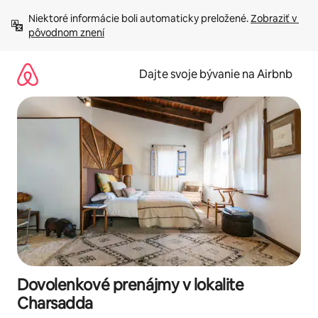
Preskočiť
Niektoré informácie boli automaticky preložené. 
Zobraziť v 
na
pôvodnom znení
obsah.
Dajte svoje bývanie na Airbnb
Dovolenkové prenájmy v lokalite
Charsadda