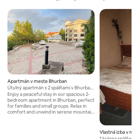
Apartmán v meste Bhurban
Útulný apartmán s 2 spálňami v Bhurban
Hill
Enjoy a peaceful stay in our spacious 2-
bedroom apartment in Bhurban, perfect
for families and small groups. Relax in
comfort and unwind in serene mountain
• 2 Bedrooms With Attached bathrooms
• Huge lounge with Lcd + cable • Kitchen
( microwave , fridge ) • Balcony with
Vlastná izba v me
peaceful great view • 2 Extra mattresses
1 krásna spálňa a t