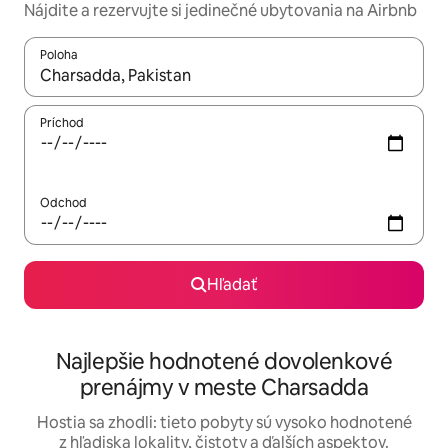
Nájdite a rezervujte si jedinečné ubytovania na Airbnb
Poloha
Keď budú výsledky k dispozícii, môžete si ich prechádzať pom
Príchod
Odchod
Hľadať
Najlepšie hodnotené dovolenkové
prenájmy v meste Charsadda
Hostia sa zhodli: tieto pobyty sú vysoko hodnotené
z hľadiska lokality, čistoty a ďalších aspektov.