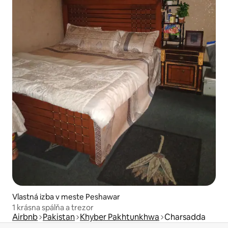
Vlastná izba v meste Peshawar
1 krásna spálňa a trezor
Airbnb
Pakistan
Khyber Pakhtunkhwa
Charsadda