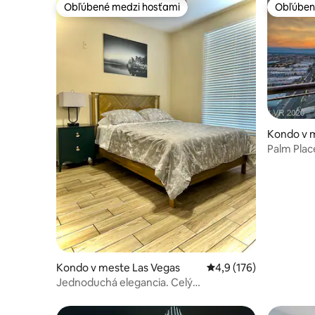
Obľúbené medzi hosťami
Obľúben
Obľúbené medzi hosťami
Obľúben
Kondo v 
Palm Plac
poplatku 
Kondo v meste Las Vegas
Priemerné ohodnotenie
4,9 (176)
Jednoduchá elegancia. Celý
kondomínium s rozlohou 67 m² je vaše!