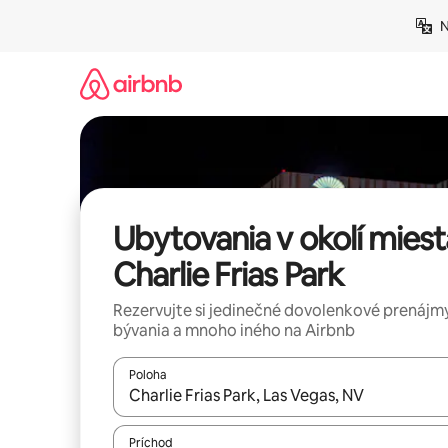
Preskočiť
N
na
obsah.
Ubytovania v okolí miest
Charlie Frias Park
Rezervujte si jedinečné dovolenkové prenájmy
bývania a mnoho iného na Airbnb
Poloha
Keď budú výsledky k dispozícii, môžete si ich p
Príchod