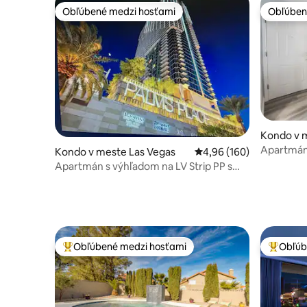
Obľúbené medzi hosťami
Obľúben
Obľúbené medzi hosťami
Obľúben
Kondo v 
Apartmán 
Kondo v meste Las Vegas
Priemerné ohodnotenie 
4,96 (160)
Strip • B
Apartmán s výhľadom na LV Strip PP s
balkónom bez rezortného poplatku!
Obľúbené medzi hosťami
Obľúb
Najobľúbenejšie medzi hosťami
Najobľúb