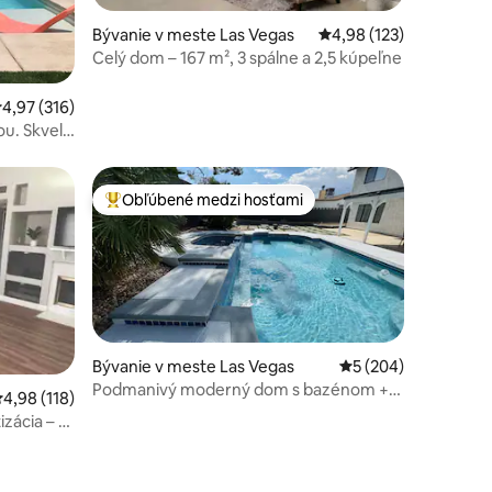
Bývanie v meste Las Vegas
Priemerné ohodnotenie
4,98 (123)
Celý dom – 167 m², 3 spálne a 2,5 kúpeľne
otení: 119
riemerné ohodnotenie 4,97 z 5, počet hodnotení: 316
4,97 (316)
ou. Skvelá
Obľúbené medzi hosťami
Najobľúbenejšie medzi hosťami
Bývanie v meste Las Vegas
Priemerné ohodnoten
5 (204)
Podmanivý moderný dom s bazénom +
riemerné ohodnotenie 4,98 z 5, počet hodnotení: 118
4,98 (118)
vírivkou + optickým Wi-Fi pripojením
izácia – 3