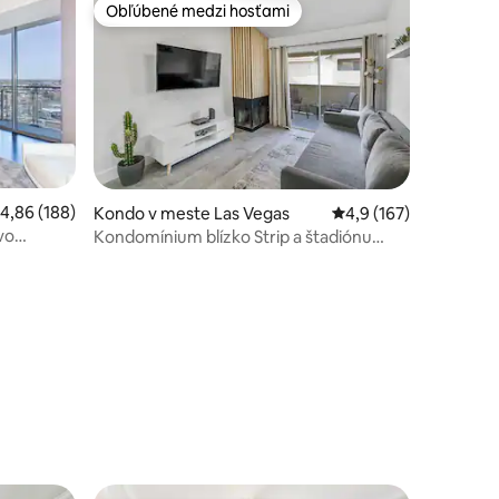
Obľúbené medzi hosťami
Obľúbené medzi hosťami
tení: 237
riemerné ohodnotenie 4,86 z 5, počet hodnotení: 188
4,86 (188)
Kondo v meste Las Vegas
Priemerné ohodnoteni
4,9 (167)
vo
Kondomínium blízko Strip a štadiónu
Raiders