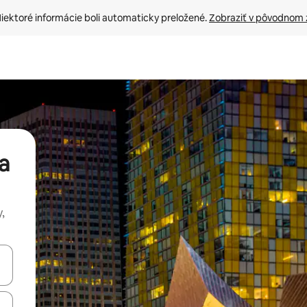
iektoré informácie boli automaticky preložené. 
Zobraziť v pôvodnom 
a
,
rechádzať pomocou klávesov so šípkami nahor a nadol alebo ich pres