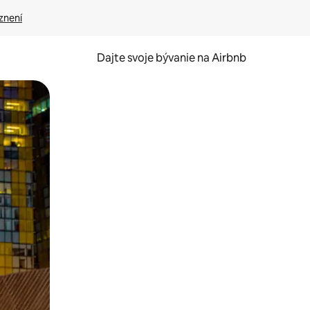
znení
Dajte svoje bývanie na Airbnb
kúmať pomocou dotykových gest či potiahnutia prstom.