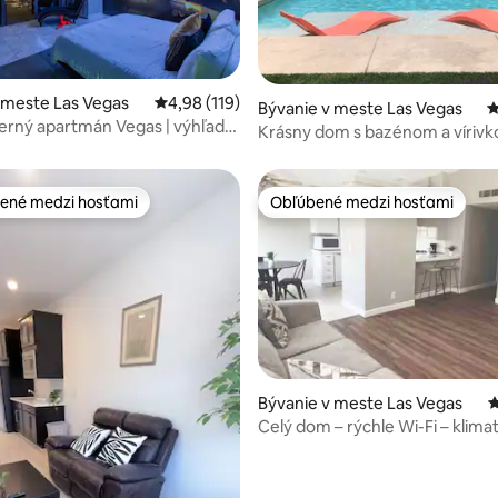
 meste Las Vegas
Priemerné ohodnotenie 4,98 z 5, počet hodn
4,98 (119)
4,99 z 5, počet hodnotení: 148
Bývanie v meste Las Vegas
P
rný apartmán Vegas | výhľad
Krásny dom s bazénom a vírivk
 balkón
poloha!
ené medzi hosťami
Obľúbené medzi hosťami
enejšie medzi hosťami
Obľúbené medzi hosťami
4,84 z 5, počet hodnotení: 318
Bývanie v meste Las Vegas
P
Celý dom – rýchle Wi-Fi – klimat
míle od STRIP