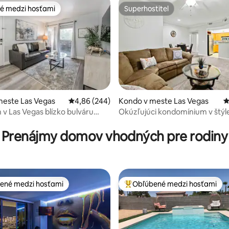
é medzi hosťami
Superhostiteľ
é medzi hosťami
Superhostiteľ
meste Las Vegas
Priemerné ohodnotenie 4,86 z 5, počet hodno
4,86 (244)
Kondo v meste Las Vegas
P
v Las Vegas blízko bulváru
Okúzľujúci kondomínium v štýle
4,96 z 5, počet hodnotení: 160
azény • Uzavreté * Parkovanie
blízko The Strip
Prenájmy domov vhodných pre rodiny
ené medzi hosťami
Obľúbené medzi hosťami
enejšie medzi hosťami
Najobľúbenejšie medzi hosťami