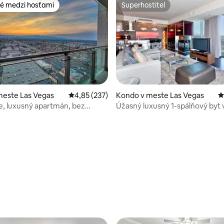
é medzi hosťami
Superhostiteľ
é medzi hosťami
Superhostiteľ
meste Las Vegas
Priemerné ohodnotenie 4,85 z 5, počet hodno
4,85 (237)
Kondo v meste Las Vegas
P
e, luxusný apartmán, bez
Úžasný luxusný 1-spálňový byt 
za služby, výhľad na hory
výškovom dome s balkónmi
 4,9 z 5, počet hodnotení: 176