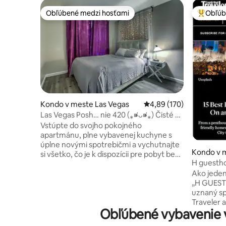
Obľúbené medzi hosťami
Obľúb
Obľúbené medzi hosťami
Najobľúb
Kondo v meste Las Vegas
Priemerné ohodnotenie 
4,89 (170)
Las Vegas Posh… nie 420 (⁎⁍̴̛ᴗ⁍̴̛⁎) Čisté a
chladné
Vstúpte do svojho pokojného
apartmánu, plne vybavenej kuchyne s
úplne novými spotrebičmi a vychutnajte
Kondo v 
si všetko, čo je k dispozícii pre pobyt bez
H guesth
stresu. Dokonale centrálne s ľahkým
Condé Nas
Ako jeden
prístupom k bulváru The Strip,
„H GUESTHOUSE“: T
stravovaniu, zábavám, ale zároveň
uznaný s
zastrčeným v tichej, bezpečnej uzavretej
Traveler a
komunite. Relaxujte, oddýchnite si a
Obľúbené vybavenie v
apartmáno
načerpajte energiu pri objavovaní Las
bulvári St
Vegas! *\(^o^)/* 🔐Samoobslužné