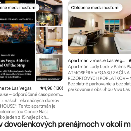
ené medzi hosťami
Obľúbené medzi hosťami
enejšie medzi hosťami
Obľúbené medzi hosťami
4,89 z 5, počet hodnotení: 170
Apartmán v meste Las Vega
P
s
Apartmán Lady Luck v Palms Pl
balkón, 30. poschodie
ATMOSFÉRA VEGASU ZAČÍNA TU!
REZORTOVÝCH POPLATKOV – 
Bezplatné parkovanie a bezpla
meste Las Vegas
Priemerné ohodnotenie 4,98 z 5, počet hodno
4,98 (130)
parkovanie s obsluhou Viva Las Vegas v
ouse – odporúčané časopisom
štýle Palms Place Žite ako miest
t Traveler
 z našich rekreačných domov
tomto výškovom útočisku v ik
ento apartmán je
hoteli Palms Place. Vyhnite sa
poločnosťou Conde Nast
poplatkom a vychutnajte si luxu
ko jeden z 15 najlepších
výhľadom na hory, vybavením v
 dovolenkových prenájmoch v okolí mes
v Airbnb v Las Vegas na
kúpeľov a prístupom ku všetk
rip aj mimo neho. Sme jediní na
vzrušeniu, ktoré ponúka The P