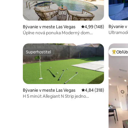
Bývanie v
Bývanie v meste Las Vegas
Priemerné ohodnotenie 
4,99 (148)
Ultramode
Úplne nová ponuka Moderný dom
na Strip +
Hacienda Vyhrievaný bazén
Superhostiteľ
Obľúb
Superhostiteľ
Najobľúb
Bývanie v meste Las Vegas
Priemerné ohodnotenie 
4,84 (318)
H 5 minút Allegiant N Strip jedno
poschodie s golfom