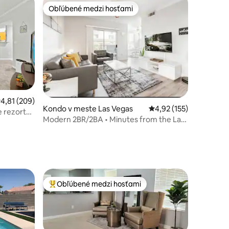
Obľúbené medzi hosťami
Obľúbené medzi hosťami
tení: 244
riemerné ohodnotenie 4,81 z 5, počet hodnotení: 209
4,81 (209)
Kondo v meste Las Vegas
Priemerné ohodnotenie
4,92 (155)
 rezortu,
Modern 2BR/2BA • Minutes from the Las
Vegas Strip
Obľúbené medzi hosťami
Najobľúbenejšie medzi hosťami