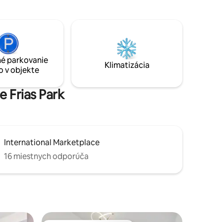
bulváru. Ponorte sa do dokonalej zmesi
Licencia
moderného pohodlia a útulnej elegancie.
 IČO
Rezervujte si teraz pre nezabudnuteľný
pobyt!
é parkovanie
Klimatizácia
o v objekte
e Frias Park
International Marketplace
16 miestnych odporúča