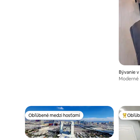
Bývanie v
Moderné 
vchod
Obľúbené medzi hosťami
Obľúb
Obľúbené medzi hosťami
Najobľúb