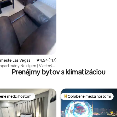
 meste Las Vegas
Priemerné ohodnotenie 4,94 z 5, počet hodn
4,94 (117)
apartmány Nextgen | Vlastný
Prenájmy bytov s klimatizáciou
ené medzi hosťami
Obľúbené medzi hosťami
enejšie medzi hosťami
Najobľúbenejšie medzi hosťami