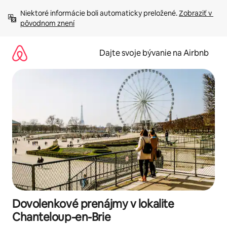
Preskočiť
Niektoré informácie boli automaticky preložené. 
Zobraziť v 
na
pôvodnom znení
obsah.
Dajte svoje bývanie na Airbnb
Dovolenkové prenájmy v lokalite
Chanteloup-en-Brie