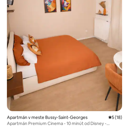
Apartmán v meste Bussy-Saint-Georges
Priemerné 
5 (18)
Apartmán Premium Cinema - 10 minút od Disney -
Parkovanie