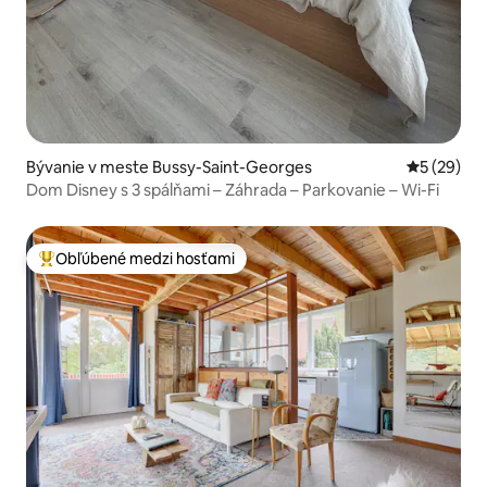
Bývanie v meste Bussy-Saint-Georges
Priemerné 
5 (29)
Dom Disney s 3 spálňami – Záhrada – Parkovanie – Wi-Fi
Obľúbené medzi hosťami
Najobľúbenejšie medzi hosťami