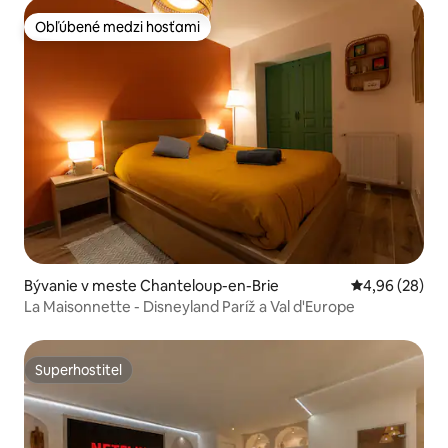
Obľúbené medzi hosťami
Obľúbené medzi hosťami
Bývanie v meste Chanteloup-en-Brie
Priemerné oho
4,96 (28)
La Maisonnette - Disneyland Paríž a Val d'Europe
Superhostiteľ
Superhostiteľ