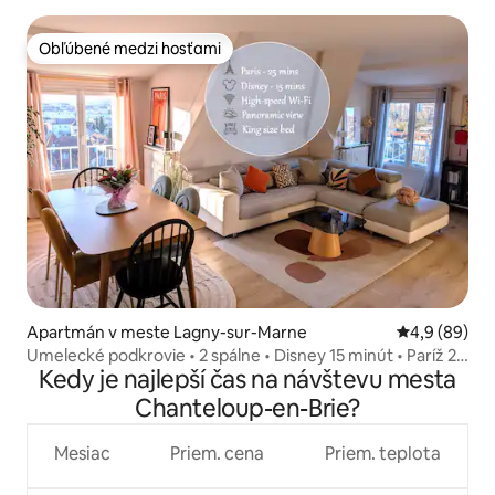
Obľúbené medzi hosťami
Obľúbené medzi hosťami
Apartmán v meste Lagny-sur-Marne
Priemerné oh
4,9 (89)
Umelecké podkrovie • 2 spálne • Disney 15 minút • Paríž 25
Kedy je najlepší čas na návštevu mesta
minút
Chanteloup-en-Brie?
Mesiac
Priem. cena
Priem. teplota