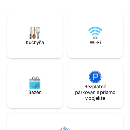
jazdy autom/ 15 m
doska/mikrovlnná rúra/umývadlo). 15
Nákupné centrum 
minút od Disneyho (asi 20 minút
Vallee sú vzdialen
dopravou). Bezplatné parkovanie na
autom/autobusom. 
ulici. Ideálny priestor medzi prírodou a
D'Europe - 35 minút) Obchod v 
vzrušením! Nachádza sa na súkromnom
vzdialenosti: sup
pozemku.
reštaurácie...
Kuchyňa
Wi-Fi
Bezplatné
Bazén
parkovanie priamo
v objekte