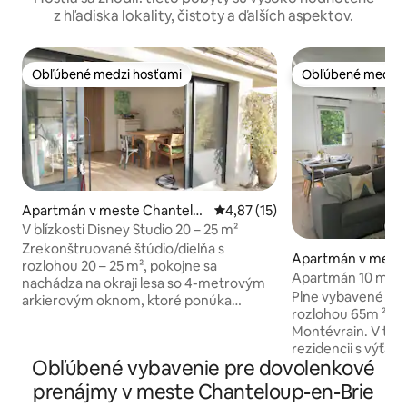
z hľadiska lokality, čistoty a ďalších aspektov.
Obľúbené medzi hosťami
Obľúbené medzi 
Obľúbené medzi hosťami
Obľúbené medzi 
Apartmán v meste Chantelo
Priemerné ohodnotenie 4,87 z 
4,87 (15)
up-en-Brie
V blízkosti Disney Studio 20 – 25 m²
Zrekonštruované štúdio/dielňa s
Apartmán v mest
rozlohou 20 – 25 m², pokojne sa
in
Apartmán 10 minút
nachádza na okraji lesa so 4-metrovým
Paríž/Vallée Shop
Plne vybavené a 
arkierovým oknom, ktoré ponúka
rozlohou 65m ² s 
výnimočný výhľad. Vynikajúca izolácia a
Montévrain. V tich
zvuková izolácia pre pokojný pobyt.
rezidencii s výťa
Moderná kúpeľňa so sprchovacím
Obľúbené vybavenie pre dovolenkové
bezplatného parkov
kútom, kamenným umývadlom a
rezidenciou. Byt sa nachádza v skvelej
toaletou. Terasa so stolom na slnečné
prenájmy v meste Chanteloup-en-Brie
lokalite: - Disneyland Paríž - 10 minút
dni. Kuchynský kút (varná