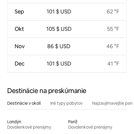
Sep
101 $ USD
62 °F
Okt
105 $ USD
55 °F
Nov
86 $ USD
46 °F
Dec
101 $ USD
41 °F
Destinácie na preskúmanie
Destinácie v okolí
Iné typy pobytov
Najzaujímavejšie pami
Londýn
Paríž
Dovolenkové prenájmy
Dovolenkové prenájmy