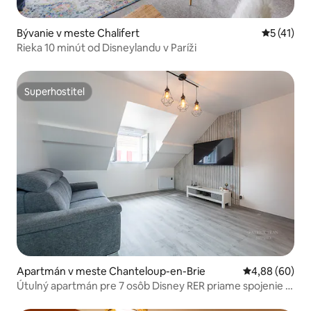
Bývanie v meste Chalifert
Priemerné
5 (41)
Rieka 10 minút od Disneylandu v Paríži
Superhostiteľ
Superhostiteľ
Apartmán v meste Chanteloup-en-Brie
Priemerné oho
4,88 (60)
Útulný apartmán pre 7 osôb Disney RER priame spojenie s
Parížom