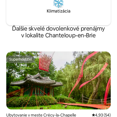
Klimatizácia
Ďalšie skvelé dovolenkové prenájmy
v lokalite Chanteloup-en-Brie
Superhostiteľ
Superhostiteľ
Ubytovanie v meste Crécy-la-Chapelle
Priemerné oho
4,93 (54)