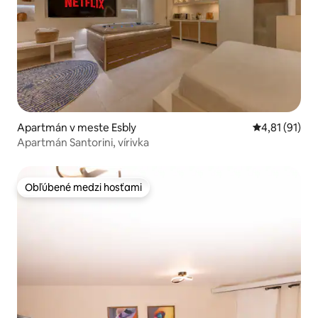
Apartmán v meste Esbly
Priemerné oh
4,81 (91)
Apartmán Santorini, vírivka
Obľúbené medzi hosťami
Obľúbené medzi hosťami