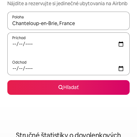
Nájdite a rezervujte si jedinečné ubytovania na Airbnb
Poloha
Keď budú výsledky k dispozícii, môžete si ich prechádzať pom
Príchod
Odchod
Hľadať
Stručné štatistiky o dovolenkových