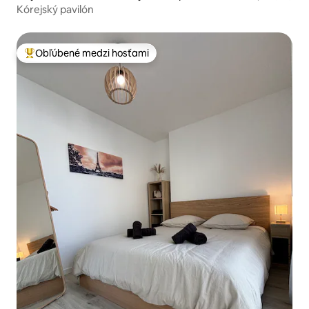
Kórejský pavilón
Obľúbené medzi hosťami
Najobľúbenejšie medzi hosťami