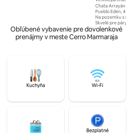
contemplar los mejores atardeceres de
Chata Arrayán vo F
las sierras uruguayas.
Pueblo Edén, 45 mi
Na pozemku s rozl
Skvelé pre páry. Má 2 spálne. Dizajnérsky
Obľúbené vybavenie pre dovolenkové
útulok, kde zažije
ticho, prírodu a p
prenájmy v meste Cerro Marmaraja
na horskú krajinu a
potoku s prírodn
turistickým chod
a umeleckej galéri
hviezdami, obklo
zvieratami a spev
udržiavané miesto
Kuchyňa
Wi-Fi
Bezplatné