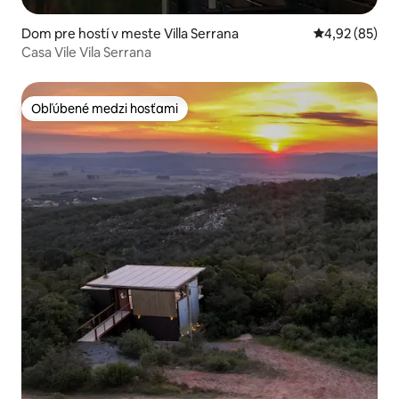
Dom pre hostí v meste Villa Serrana
Priemerné oho
4,92 (85)
Casa Vile Vila Serrana
Obľúbené medzi hosťami
Obľúbené medzi hosťami