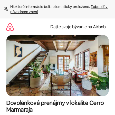
Preskočiť
Niektoré informácie boli automaticky preložené. 
Zobraziť v 
na
pôvodnom znení
obsah.
Dajte svoje bývanie na Airbnb
Dovolenkové prenájmy v lokalite Cerro
Marmaraja