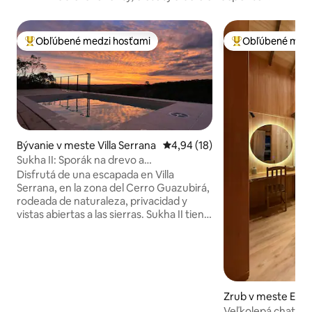
Obľúbené medzi hosťami
Obľúbené medz
Najobľúbenejšie medzi hosťami
Najobľúbenejšie 
Bývanie v meste Villa Serrana
Priemerné ohodnotenie 4,94 z 
4,94 (18)
Sukha II: Sporák na drevo a
nezabudnuteľné západy slnka
Disfrutá de una escapada en Villa
Serrana, en la zona del Cerro Guazubirá,
rodeada de naturaleza, privacidad y
vistas abiertas a las sierras. Sukha II tiene
capacidad para hasta 5 huéspedes y
cuenta con 2 dormitorios, sofá cama en
el living, un amplio deck con parrillero,
estufa a leña y espacios exteriores
ideales para relajarse en cualquier época
del año. Un lugar perfecto para
Zrub v meste El E
desconectar, disfrutar del aire libre y
Veľkolepá chata v