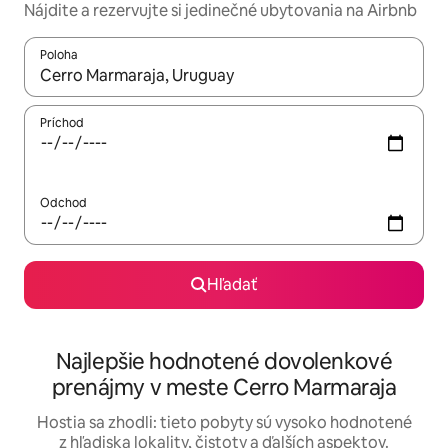
Nájdite a rezervujte si jedinečné ubytovania na Airbnb
Poloha
Keď budú výsledky k dispozícii, môžete si ich prechádzať pom
Príchod
Odchod
Hľadať
Najlepšie hodnotené dovolenkové
prenájmy v meste Cerro Marmaraja
Hostia sa zhodli: tieto pobyty sú vysoko hodnotené
z hľadiska lokality, čistoty a ďalších aspektov.