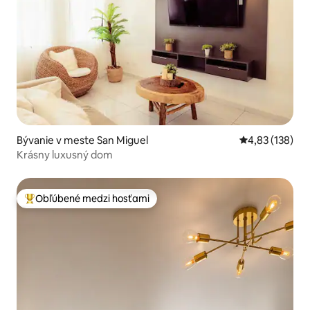
Bývanie v meste San Miguel
Priemerné ohod
4,83 (138)
Krásny luxusný dom
Obľúbené medzi hosťami
Najobľúbenejšie medzi hosťami