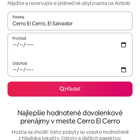
Nájdite a rezervujte si jedinečné ubytovania na Airbnb
Poloha
Keď budú výsledky k dispozícii, môžete si ich prechádzať pom
Príchod
Odchod
Hľadať
Najlepšie hodnotené dovolenkové
prenájmy v meste Cerro El Cerro
Hostia sa zhodli: tieto pobyty sú vysoko hodnotené
z hľadiska lokality, čistoty a ďalších aspektov.