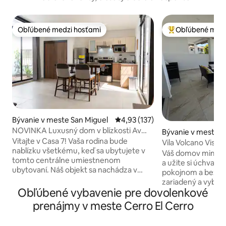
Obľúbené medzi hosťami
Obľúbené medz
Obľúbené medzi hosťami
Najobľúbenejšie 
Bývanie v meste San Miguel
Priemerné ohodnotenie 4,93 z 5
4,93 (137)
NOVINKA Luxusný dom v blízkosti Av
Bývanie v meste S
Roosevelt, centrálny vzduch
Vitajte v Casa 7! Vaša rodina bude
Vila Volcano Vista
nablízku všetkému, keď sa ubytujete v
Váš domov mimo domova! O
tomto centrálne umiestnenom
a užite si úchvatn
ubytovaní. Náš objekt sa nachádza v
pokojnom a bezpečn
obytnom priestore, ktorý zaručuje pokoj
zariadený a vybav
na duši a bezpečnosť počas vášho
Obľúbené vybavenie pre dovolenkové
hostí. Klimatizácia
pobytu. Máme 2 súkromné parkoviská, 1
obývacej izby a k
prenájmy v meste Cerro El Cerro
hlavnú spálňu s manželskou posteľou
nachádza v blízkos
King a plne vybavenou kúpeľňou, 1
lekární, reštaurác