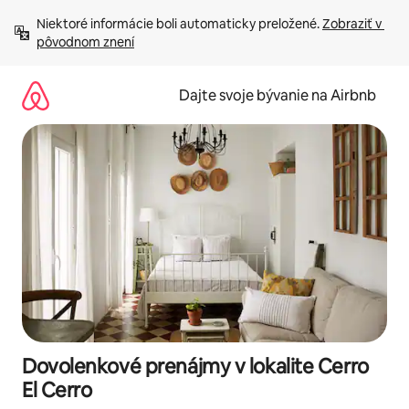
Preskočiť
Niektoré informácie boli automaticky preložené. 
Zobraziť v 
na
pôvodnom znení
obsah.
Dajte svoje bývanie na Airbnb
Dovolenkové prenájmy v lokalite Cerro
El Cerro