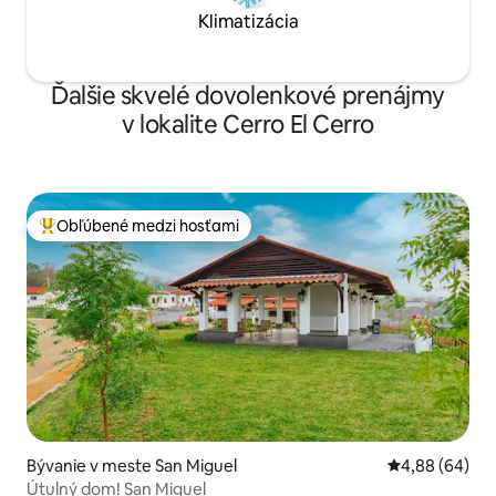
Klimatizácia
Ďalšie skvelé dovolenkové prenájmy
v lokalite Cerro El Cerro
Obľúbené medzi hosťami
Najobľúbenejšie medzi hosťami
Bývanie v meste San Miguel
Priemerné oho
4,88 (64)
Útulný dom! San Miguel