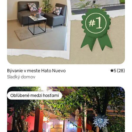
Bývanie v meste Hato Nuevo
Priemerné 
5 (28)
Sladký domov
Obľúbené medzi hosťami
Obľúbené medzi hosťami