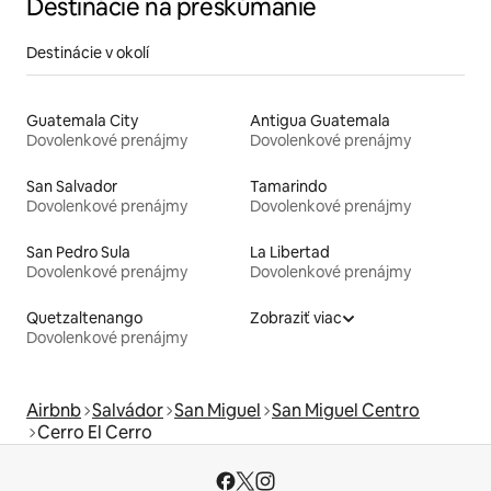
Destinácie na preskúmanie
Destinácie v okolí
Guatemala City
Antigua Guatemala
Dovolenkové prenájmy
Dovolenkové prenájmy
San Salvador
Tamarindo
Dovolenkové prenájmy
Dovolenkové prenájmy
San Pedro Sula
La Libertad
Dovolenkové prenájmy
Dovolenkové prenájmy
Quetzaltenango
Zobraziť viac
Dovolenkové prenájmy
Airbnb
Salvádor
San Miguel
San Miguel Centro
Cerro El Cerro