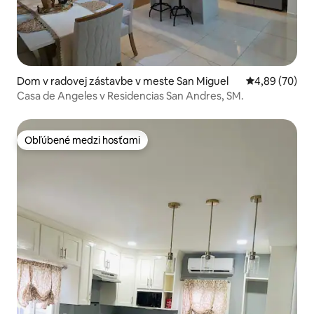
Dom v radovej zástavbe v meste San Miguel
Priemerné oho
4,89 (70)
Casa de Angeles v Residencias San Andres, SM.
Obľúbené medzi hosťami
Obľúbené medzi hosťami