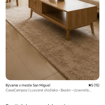
Bývanie v meste San Miguel
Priemerné
5 (15)
CasaCampos | Luxusné útočisko • Bazén • Uzavretá
komunita