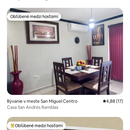
Obľúbené medzi hosťami
Obľúbené medzi hosťami
Bývanie v meste San Miguel Centro
Priemerné oho
4,88 (17)
Casa San Andrés Ramblas
Obľúbené medzi hosťami
Najobľúbenejšie medzi hosťami