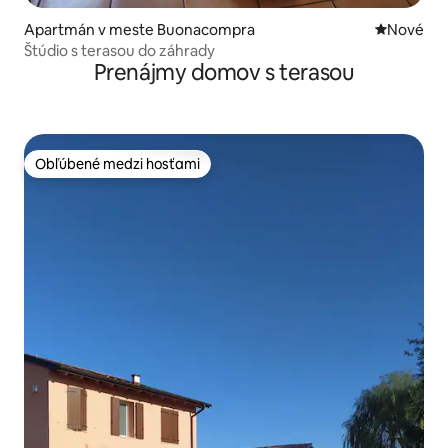
Apartmán v meste Buonacompra
Nové ubyt
Nové
Štúdio s terasou do záhrady
Prenájmy domov s terasou
Obľúbené medzi hosťami
Obľúbené medzi hosťami