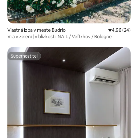
Vlastná izba v meste Budrio
Priemerné oho
4,96 (24)
Vila v zeleni | v blízkosti INAIL / Veľtrhov / Bologne
Superhostiteľ
Superhostiteľ