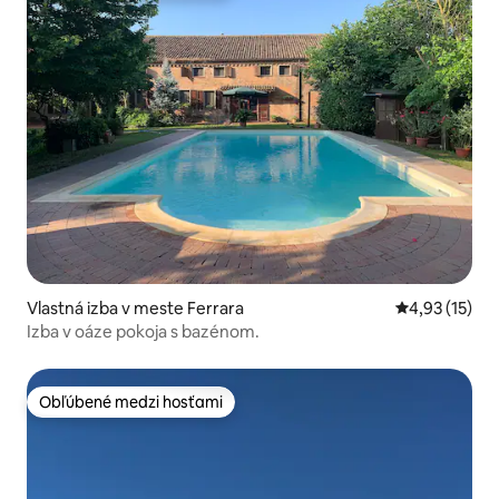
Vlastná izba v meste Ferrara
Priemerné oh
4,93 (15)
Izba v oáze pokoja s bazénom.
Obľúbené medzi hosťami
Obľúbené medzi hosťami