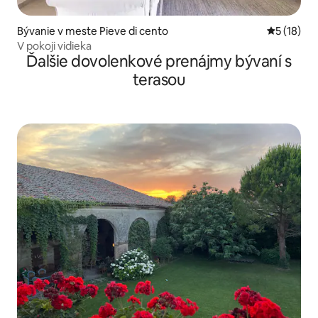
Bývanie v meste Pieve di cento
Priemerné 
5 (18)
V pokoji vidieka
Ďalšie dovolenkové prenájmy bývaní s
terasou