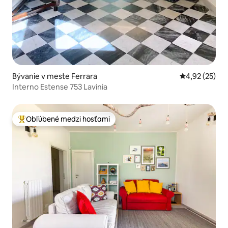
Bývanie v meste Ferrara
Priemerné oho
4,92 (25)
Interno Estense 753 Lavinia
Obľúbené medzi hosťami
Najobľúbenejšie medzi hosťami