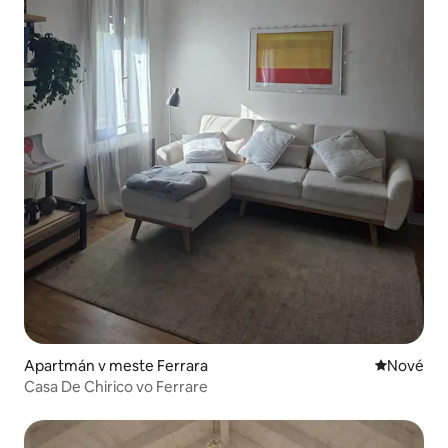
Apartmán v meste Ferrara
Nové ubyt
Nové
Casa De Chirico vo Ferrare