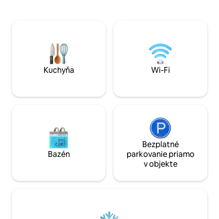
manželskou posteľ
prírodným chodníkom a pre tých, ktorí
rozkladacou poho
cestujú autom, vďaka veľkému
kuchyňu a kúpeľň
oplotenému súkromnému parkovisku.
kútom. Ponúka pokojnú atmosféru, v
Ideálne miesto pre ľudí, ktorí okrem
ktorej sa tradícia 
návštevy Ferrary hľadajú základňu na
modernosťou, pria
spoznávanie severného Talianska.
zapísaného na zo
Priestranná obývacia izba s kozubom je
dedičstva UNESC
ideálnym miestom na trávenie
Kuchyňa
Wi-Fi
kvalitného času s priateľmi a rodinou.
Bezplatné
Bazén
parkovanie priamo
v objekte