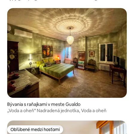
Bývania s raňajkami v meste Gualdo
„Voda a oheň“ Nadradená jednotka, Voda a oheň
Obľúbené medzi hosťami
Obľúbené medzi hosťami