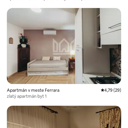
Apartmán v meste Ferrara
Priemerné oho
4,79 (29)
zlatý apartmán byt 1