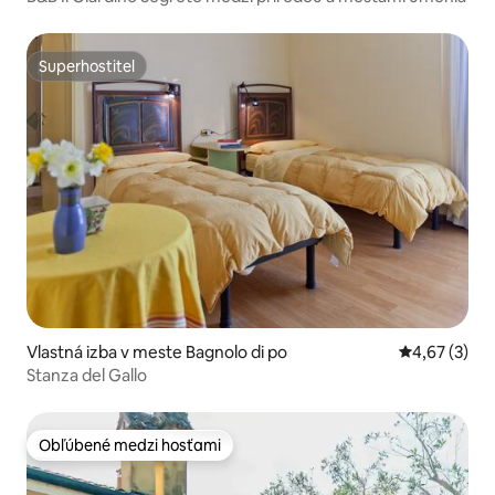
Superhostiteľ
Superhostiteľ
Vlastná izba v meste Bagnolo di po
Priemerné oh
4,67 (3)
Stanza del Gallo
Obľúbené medzi hosťami
Obľúbené medzi hosťami