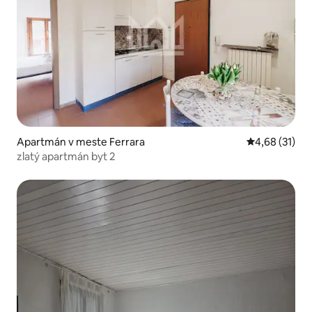
Apartmán v meste Ferrara
Priemerné oho
4,68 (31)
zlatý apartmán byt 2