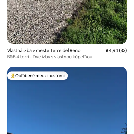
Vlastná izba v meste Terre del Reno
Priemerné oho
4,94 (33)
B&B 4 torri - Dve izby s vlastnou kúpeľňou
Obľúbené medzi hosťami
Najobľúbenejšie medzi hosťami