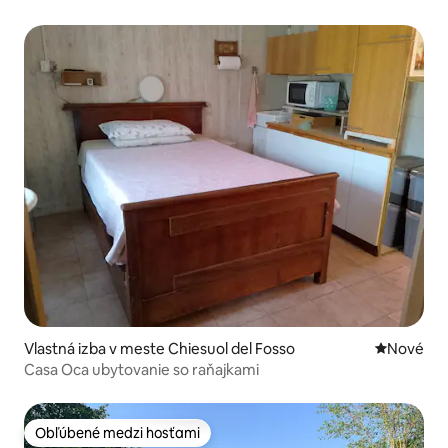
Vlastná izba v meste Chiesuol del Fosso
Nové ubyt
Nové
Casa Oca ubytovanie so raňajkami
Obľúbené medzi hosťami
Obľúbené medzi hosťami