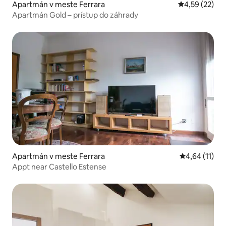
Apartmán v meste Ferrara
Priemerné oho
4,59 (22)
Apartmán Gold – prístup do záhrady
Apartmán v meste Ferrara
Priemerné oh
4,64 (11)
Appt near Castello Estense