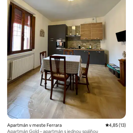
Apartmán v meste Ferrara
Priemerné oh
4,85 (13)
Apartmán Gold – apartmán s jednou spálňou