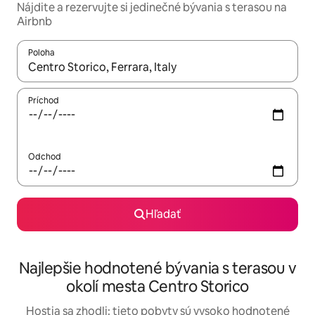
Nájdite a rezervujte si jedinečné bývania s terasou na
Airbnb
Poloha
Keď budú výsledky k dispozícii, môžete si ich prechádzať pom
Príchod
Odchod
Hľadať
Najlepšie hodnotené bývania s terasou v
okolí mesta Centro Storico
Hostia sa zhodli: tieto pobyty sú vysoko hodnotené