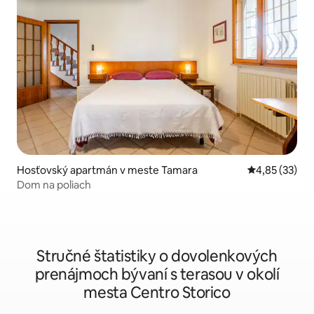
Hosťovský apartmán v meste Tamara
Priemerné oho
4,85 (33)
Dom na poliach
Stručné štatistiky o dovolenkových
prenájmoch bývaní s terasou v okolí
mesta Centro Storico