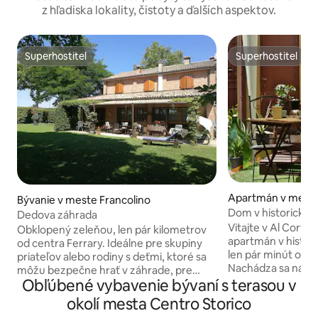
z hľadiska lokality, čistoty a ďalších aspektov.
Superhostiteľ
Superhostiteľ
Superhostiteľ
Superhostiteľ
Apartmán v meste
Bývanie v meste Francolino
Dom v historickom
Dedova záhrada
Cortiletto Bed&Bi
Vitajte v Al Cortiletto! Útulný dvo
Obklopený zeleňou, len pár kilometrov
apartmán v histor
od centra Ferrary. Ideálne pre skupiny
len pár minút od h
priateľov alebo rodiny s deťmi, ktoré sa
Nachádza sa na pr
môžu bezpečne hrať v záhrade, pre
očarujúci malý dvo
Obľúbené vybavenie bývaní s terasou v
hostí s domácimi zvieratami, pre
páry, rodiny alebo
cyklistov vďaka blízkosti pravého brehu
okolí mesta Centro Storico
4 osoby). Zahŕňa p
rieky Pád, pre milovníkov športu vďaka