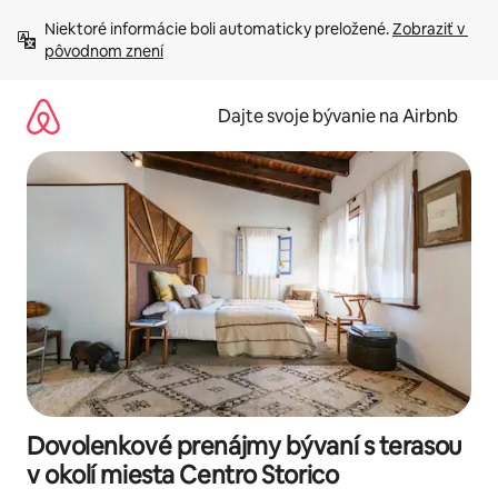
Preskočiť
Niektoré informácie boli automaticky preložené. 
Zobraziť v 
na
pôvodnom znení
obsah.
Dajte svoje bývanie na Airbnb
Dovolenkové prenájmy bývaní s terasou
v okolí miesta Centro Storico