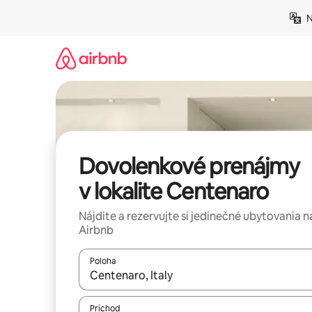
Preskočiť
N
na
obsah.
Dovolenkové prenájmy
v lokalite Centenaro
Nájdite a rezervujte si jedinečné ubytovania n
Airbnb
Poloha
Keď budú výsledky k dispozícii, môžete si ich p
Príchod