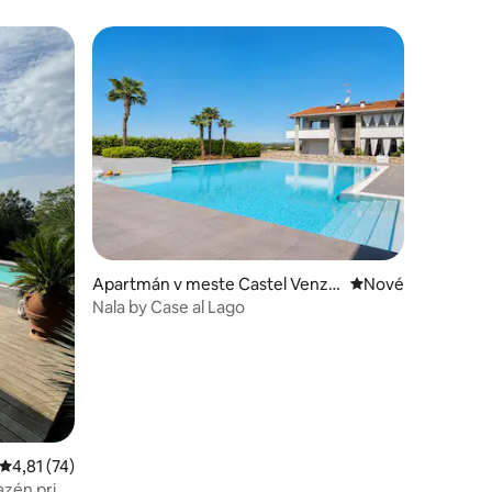
otení: 36
Apartmán v meste Castel Venza
Nové ubytovanie
Nové
go
Nala by Case al Lago
Priemerné ohodnotenie 4,81 z 5, počet hodnotení: 74
4,81 (74)
azén pri