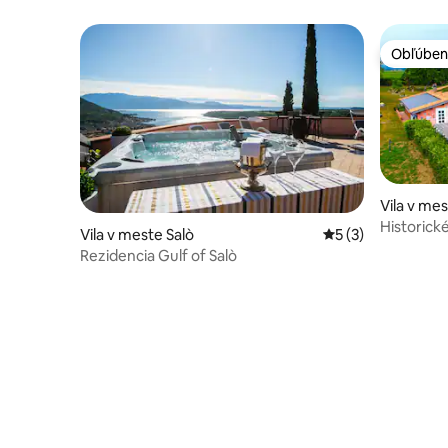
Obľúben
Obľúben
Vila v me
Garda
Historick
Vila v meste Salò
Priemerné ohodnot
5 (3)
bazénom
Rezidencia Gulf of Salò