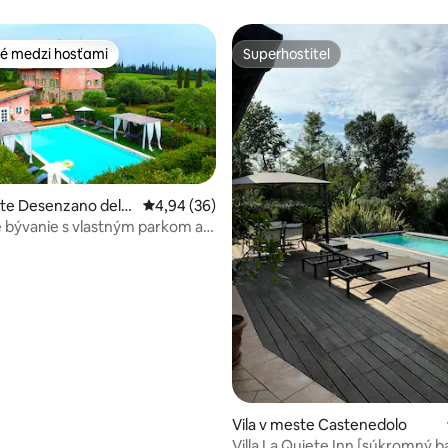
é medzi hosťami
Superhostiteľ
é medzi hosťami
Superhostiteľ
ste Desenzano del
Priemerné ohodnotenie 4,94 z 5, počet hodn
4,94 (36)
é bývanie s vlastným parkom a
enie 5 z 5, počet hodnotení: 3
Vila v meste Castenedolo
Villa La Quiete Inn [súkromný b