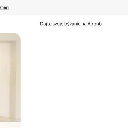
znení
Dajte svoje bývanie na Airbnb
kúmať pomocou dotykových gest či potiahnutia prstom.