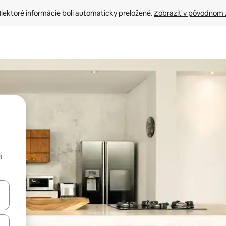
iektoré informácie boli automaticky preložené. 
Zobraziť v pôvodnom 
a
rechádzať pomocou klávesov so šípkami nahor a nadol alebo ich pres