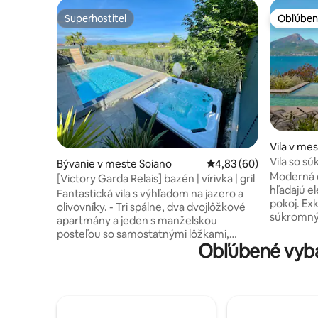
Superhostiteľ
Obľúben
Superhostiteľ
Obľúben
Vila v me
Vila so 
Bývanie v meste Soiano
Priemerné ohodnotenie
4,83 (60)
Gardské j
Moderná o
[Victory Garda Relais] bazén | vírivka | gril
hľadajú e
Fantastická vila s výhľadom na jazero a
pokoj. Exk
olivovníky. - Tri spálne, dva dvojlôžkové
súkromn
apartmány a jeden s manželskou
súkromno
posteľou so samostatnými lôžkami,
výhľadom n
Obľúbené vyba
všetky vybavené inteligentnými
ktorí chc
televízormi. - Dve kúpeľne s toaletou a
relax, s 
XXL sprchovacím kútom - Skvelá
vďaka 2 ď
vybavená kuchyňa - Obývacia izba s
priestore
rozkladacou pohovkou pre dve osoby a
priestor:
inteligentným televízorom VONKU -