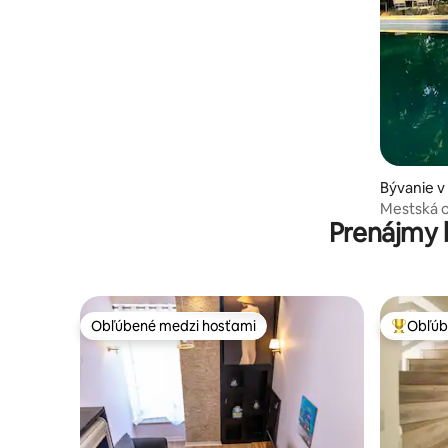
Bývanie 
sto
Mestská oá
Prenájmy 
a uvoľnite
Obľúbené medzi hosťami
Obľúb
Obľúbené medzi hosťami
Najobľúb