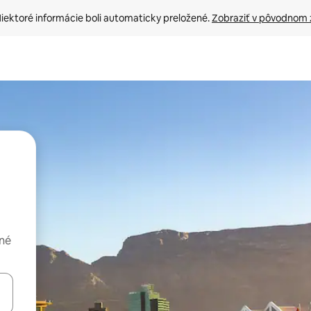
iektoré informácie boli automaticky preložené. 
Zobraziť v pôvodnom 
dné
rechádzať pomocou klávesov so šípkami nahor a nadol alebo ich pres