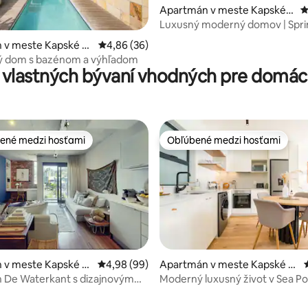
Apartmán v meste Kapské
P
Mesto
Luxusný moderný domov | Spr
Road 3 Bed | Bazén
4,92 z 5, počet hodnotení: 182
 v meste Kapské M
Priemerné ohodnotenie 4,86 z 5, počet hodn
4,86 (36)
ý dom s bazénom a výhľadom
 vlastných bývaní vhodných pre domáce
ené medzi hosťami
Obľúbené medzi hosťami
enejšie medzi hosťami
Obľúbené medzi hosťami
 v meste Kapské M
Priemerné ohodnotenie 4,98 z 5, počet hodn
4,98 (99)
Apartmán v meste Kapské M
esto
 De Waterkant s dizajnovým
Moderný luxusný život v Sea Po
 a výhľadom na hory