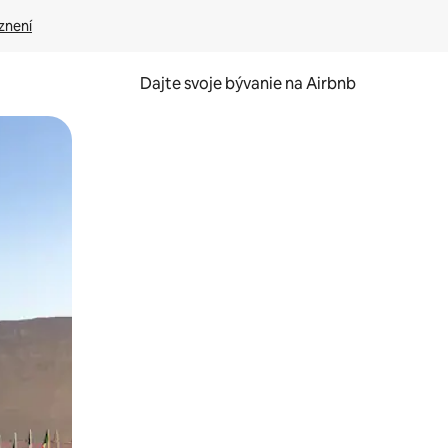
znení
Dajte svoje bývanie na Airbnb
kúmať pomocou dotykových gest či potiahnutia prstom.