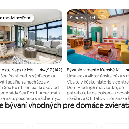
é medzi hosťami
Superhostiteľ
é medzi hosťami
Superhostiteľ
4,96 z 5, počet hodnotení: 274
meste Kapské Mest
Priemerné ohodnotenie 4,97 z 5, počet hodn
4,97 (142)
Bývanie v meste Kapské Me
P
sto
Sea Point pad, s výhľadom a
Umelecká viktoriánska oáza v 
(solárna energia)
vá 1 spálňa sa nachádza v
Vitajte v kúsku histórie v centr
 Sea Point, len pár krokov od
Dom Hiddingh má všetko, čo
romenády Sea Point. Apartmán
potrebujete na dokonalú dovo
za na 5. poschodí s nádherným
návštevu CT. Táto viktoriánska 
 bývaní vhodných pre domáce zvieratá
 luxusnými spotrebičmi Smeg,
postavená v roku 1903 a stále 
tným televízorom,
pochváliť pôvodnými 120-ročn
iou, rýchlym Wi-Fi pripojením,
talianskymi dlaždicami. Práve bola
zabezpečením, spoločným
zrekonštruovaná, aby jej priest
 zabezpečeným parkoviskom a
jasnejší a otvorenejší. Užite si tento kúsok