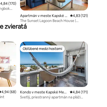
riemerné ohodnotenie 4,84 z 5, počet hodnotení: 170
4,84 (170)
ingbok
otení: 36
Apartmán v meste Kapské M
Priemerné ohodnotenie
4,83 (121)
esto
The Sunset Lagoon Beach House |
 zvieratá
Kapské Mesto
Obľúbené medzi hosťami
Obľúbené medzi hosťami
otení: 99
Priemerné ohodnotenie 4,94 z 5, počet hodnotení: 68
4,94 (68)
Kondo v meste Kapské Mest
Priemerné ohodnotenie
4,84 (171)
o
int
Svetlý, priestranný apartmán na pláži
Camps Bay!