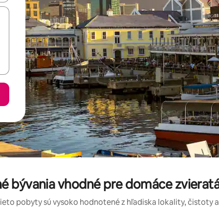
é bývania vhodné pre domáce zvieratá
tieto pobyty sú vysoko hodnotené z hľadiska lokality, čistoty 