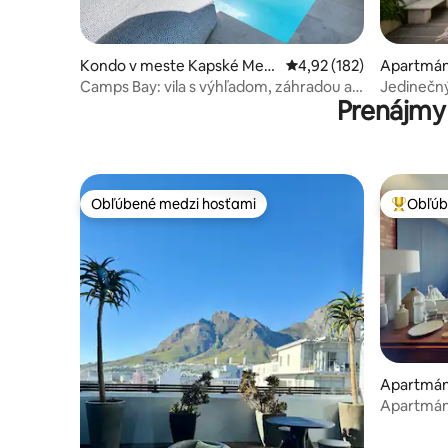
Kondo v meste Kapské Mest
Priemerné ohodnotenie 
4,92 (182)
Apartmán
o
esto
Camps Bay: vila s výhľadom, záhradou a
Jedinečn
Prenájmy
súkromným bazénom
Obľúbené medzi hosťami
Obľúb
Obľúbené medzi hosťami
Najobľúb
Apartmán
esto
Apartmán
nábytkom