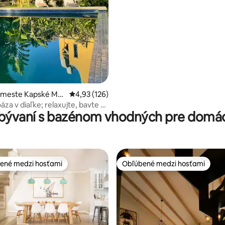
v meste Kapské Me
Priemerné ohodnotenie 4,93 z 5, počet hodn
4,93 (126)
za v diaľke; relaxujte, bavte sa
bývaní s bazénom vhodných pre domác
 sa.
ené medzi hosťami
Obľúbené medzi hosťami
enejšie medzi hosťami
Obľúbené medzi hosťami