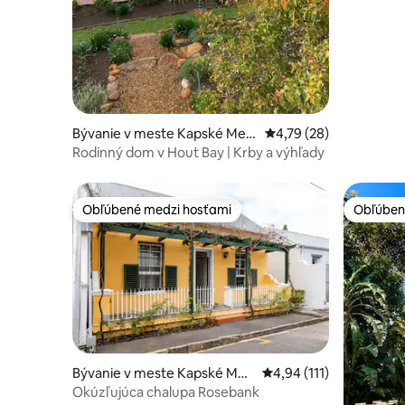
Upratovanie a práčovňa sú k dispozícii po
dohode Táto oblasť je najviac centrálna
pre celé Kapské Mesto a nachádza sa
uprostred veľmi moderných a
historických miest. Štvrť je domovom
veľkého počtu reštaurácií, kaviarní a
obchodov.
Bývanie v meste Kapské Mest
Priemerné ohodnotenie
4,79 (28)
o
Rodinný dom v Hout Bay | Krby a výhľady
Obľúbené medzi hosťami
Obľúben
Obľúbené medzi hosťami
Obľúben
Bývanie v meste Kapské Mes
Priemerné ohodnotenie 
4,94 (111)
to
Okúzľujúca chalupa Rosebank