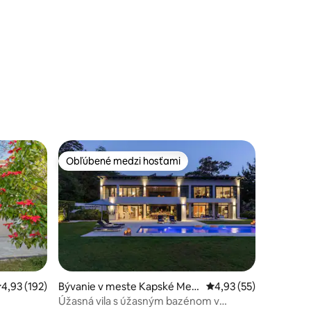
Obľúbené medzi hosťami
Obľúbené medzi hosťami
riemerné ohodnotenie 4,93 z 5, počet hodnotení: 192
4,93 (192)
Bývanie v meste Kapské Mest
Priemerné ohodnoteni
4,93 (55)
o
Úžasná vila s úžasným bazénom v