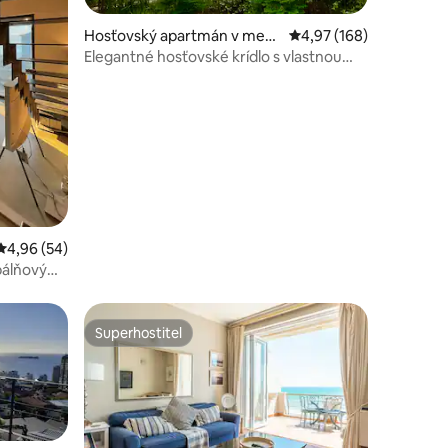
Hosťovský apartmán v mest
Priemerné ohodnotenie
4,97 (168)
e Kapské Mesto
Elegantné hosťovské krídlo s vlastnou
tení: 258
súkromnou záhradou a bazénom.
Priemerné ohodnotenie 4,96 z 5, počet hodnotení: 54
4,96 (54)
pálňový
Superhostiteľ
Superhostiteľ