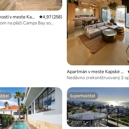
ostí v meste Kaps
Priemerné ohodnotenie 4,97 z 5, počet hodno
4,97 (258)
nie 5 z 5, počet hodnotení: 15
om na pláži Camps Bay so
výhľadom.
Apartmán v meste Kapské M
esto
Nedávno zrekonštruovaný 2-s
penthouse
titeľ
Superhostiteľ
titeľ
Superhostiteľ