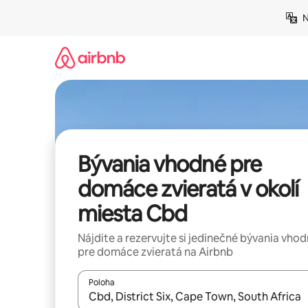
Preskočiť
N
na
obsah.
Bývania vhodné pre
domáce zvieratá v okolí
miesta Cbd
Nájdite a rezervujte si jedinečné bývania vho
pre domáce zvieratá na Airbnb
Poloha
Keď budú výsledky k dispozícii, môžete si ich p