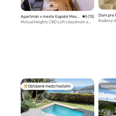
Dom pre h
Apartmán v meste Kapské Mest
Priemerné ohodnote
5 (15)
ké Mesto
Rodinný d
o
Mutual Heights CBD Loft s bazénom a
skvelým 
posilňovňou
Obľúbené medzi hosťami
Superhos
Najobľúbenejšie medzi hosťami
Superhos