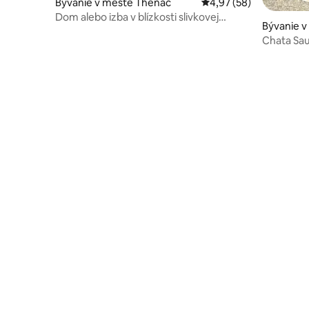
Bývanie v meste Thénac
Priemerné ohodnotenie
4,97 (58)
Dom alebo izba v blízkosti slivkovej
Bývanie 
dediny Upper Hamlet
Chata Sa