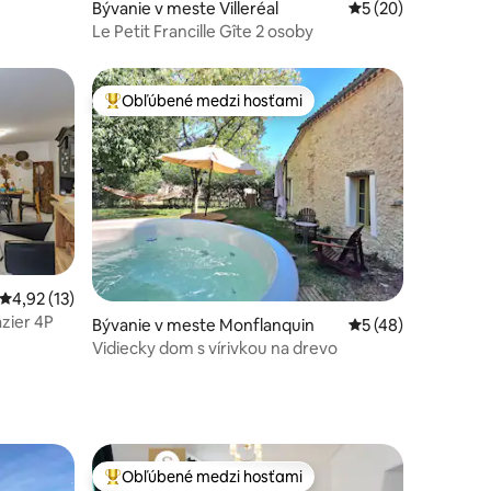
Bývanie v meste Villeréal
Priemerné ohodnot
5 (20)
Le Petit Francille Gîte 2 osoby
Obľúbené medzi hosťami
Najobľúbenejšie medzi hosťami
tení: 126
Priemerné ohodnotenie 4,92 z 5, počet hodnotení: 13
4,92 (13)
zier 4P
Bývanie v meste Monflanquin
Priemerné ohodnot
5 (48)
Vidiecky dom s vírivkou na drevo
Obľúbené medzi hosťami
Najobľúbenejšie medzi hosťami