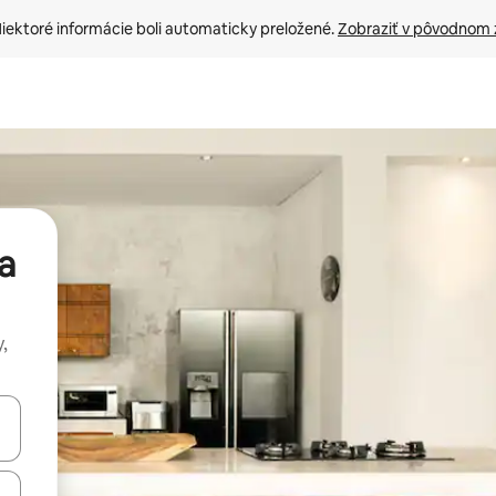
iektoré informácie boli automaticky preložené. 
Zobraziť v pôvodnom 
a
,
rechádzať pomocou klávesov so šípkami nahor a nadol alebo ich pres