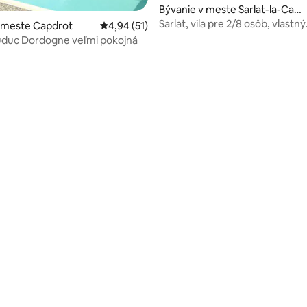
 4,97 z 5, počet hodnotení: 58
Bývanie v meste Sarlat-la-Can
éda
Sarlat, vila pre 2/8 osôb, vlastný
v meste Capdrot
Priemerné ohodnotenie 4,94 z 5, počet hod
4,94 (51)
vyhrievaný bazén
uduc Dordogne veľmi pokojná