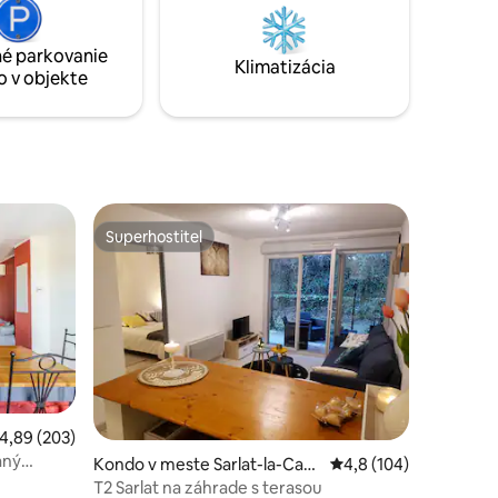
Beynac. Nezabudnite si priniesť posteľnú
miatok.
bielizeň, obliečku na perinu a obliečky na
dci Quercy
é parkovanie
vankúše, posteľ 160
Klimatizácia
o v objekte
Superhostiteľ
Superhostiteľ
riemerné ohodnotenie 4,89 z 5, počet hodnotení: 203
4,89 (203)
aný
Kondo v meste Sarlat-la-Can
Priemerné ohodnoteni
4,8 (104)
éda
T2 Sarlat na záhrade s terasou