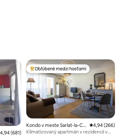
otení: 183
Obľúbené medzi hosťami
Najobľúbenejšie medzi hosťami
Kondo v meste Sarlat-la-Ca
Priemerné ohodnotenie 
4,94 (266)
néda
Klimatizovaný apartmán v rezidencii v
riemerné ohodnotenie 4,94 z 5, počet hodnotení: 681
4,94 (681)
Sarlat