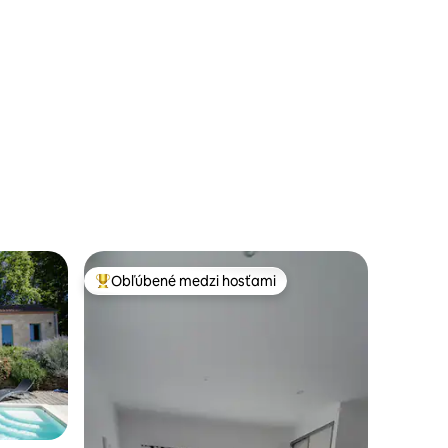
mesta
otení: 145
Obľúbené medzi hosťami
Najobľúbenejšie medzi hosťami