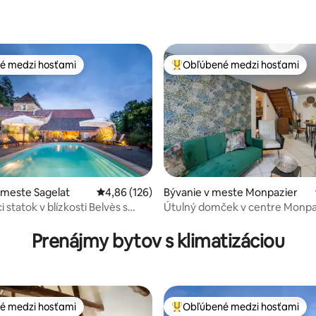
é medzi hosťami
Obľúbené medzi hosťami
é medzi hosťami
Najobľúbenejšie medzi hosťami
 meste Sagelat
Priemerné ohodnotenie 4,86 z 5, počet hodno
4,86 (126)
Bývanie v meste Monpazier
 statok v blízkosti Belvès s
Útulný domček v centre Monpa
4,95 z 5, počet hodnotení: 131
Prenájmy bytov s klimatizáciou
é medzi hosťami
Obľúbené medzi hosťami
é medzi hosťami
Najobľúbenejšie medzi hosťami