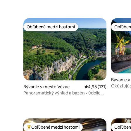
Obľúbené medzi hosťami
Obľúben
Obľúbené medzi hosťami
Obľúben
Bývanie v
Okúzľujúci
Bývanie v meste Vézac
Priemerné ohodnotenie 
4,95 (131)
bazénom
Panoramatický výhľad a bazén • údolie
Dordogne
Obľúbené medzi hosťami
Obľúben
Najobľúbenejšie medzi hosťami
Obľúben