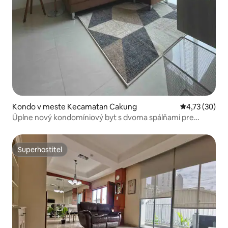
Kondo v meste Kecamatan Cakung
Priemerné oho
4,73 (30)
Úplne nový kondomíniový byt s dvoma spálňami pre
rodinu
Superhostiteľ
Superhostiteľ