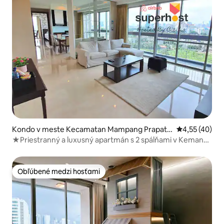
Kondo v meste Kecamatan Mampang Prapata
Priemerné oho
4,55 (40)
n
★Priestranný a luxusný apartmán s 2 spálňami v Kemang
Mansion★
Obľúbené medzi hosťami
Obľúbené medzi hosťami