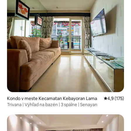
Kondo v meste Kecamatan Kebayoran Lama
Priemerné oh
4,9 (175)
Trivana | Výhľad na bazén | 3 spálne | Senayan