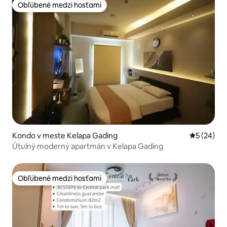
Obľúbené medzi hosťami
Obľúbené medzi hosťami
Kondo v meste Kelapa Gading
Priemerné 
5 (24)
Útulný moderný apartmán v Kelapa Gading
Obľúbené medzi hosťami
Obľúbené medzi hosťami