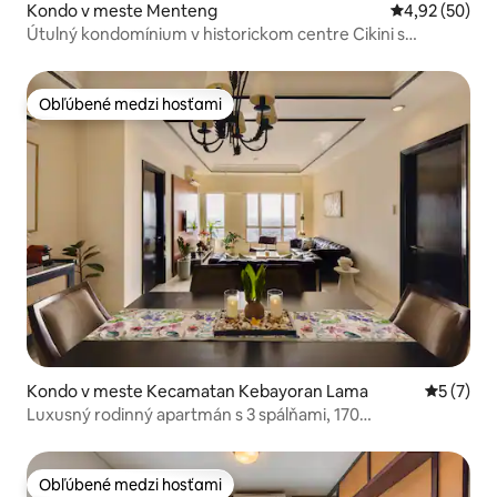
Kondo v meste Menteng
Priemerné oho
4,92 (50)
Útulný kondomínium v historickom centre Cikini s
bazénom a posilňovňou
Obľúbené medzi hosťami
Obľúbené medzi hosťami
Kondo v meste Kecamatan Kebayoran Lama
Priemerné
5 (7)
Luxusný rodinný apartmán s 3 spálňami, 170
m²|Bazén|Izba s výhľadom na džungľu|Senayan
Obľúbené medzi hosťami
Obľúbené medzi hosťami