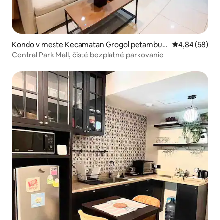
Kondo v meste Kecamatan Grogol petambur
Priemerné oho
4,84 (58)
an
Central Park Mall, čisté bezplatné parkovanie