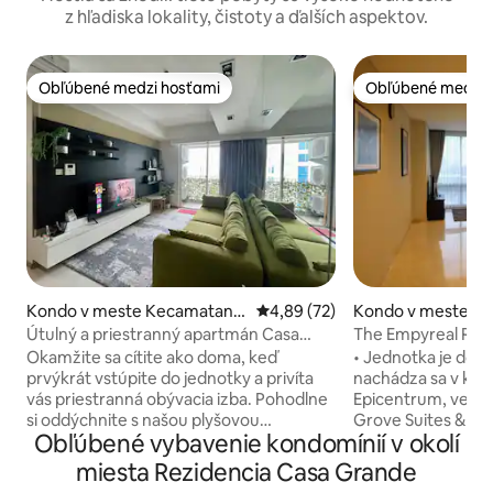
z hľadiska lokality, čistoty a ďalších aspektov.
Obľúbené medzi hosťami
Obľúbené medzi 
Obľúbené medzi hosťami
Obľúbené medzi 
Kondo v meste Kecamatan T
Priemerné ohodnotenie 4,89 z 
4,89 (72)
Kondo v meste Se
ebet
Útulný a priestranný apartmán Casa
The Empyreal Rasu
Grande s 2 spálňami
lôžko a 1 kúpeľňa)
Okamžite sa cítite ako doma, keď
• Jednotka je dok
prvýkrát vstúpite do jednotky a privíta
nachádza sa v ko
vás priestranná obývacia izba. Pohodlne
Epicentrum, vedľa
si oddýchnite s našou plyšovou
Grove Suites & Epi
Obľúbené vybavenie kondomínií v okolí
latexovou posteľou veľkosti King v
je prepojený s n
hlavnej spálni a dvoma manželskými
Epicentrum Mall c
miesta Rezidencia Casa Grande
posteľami v vedľajšej spálni. +
takže môžete prej