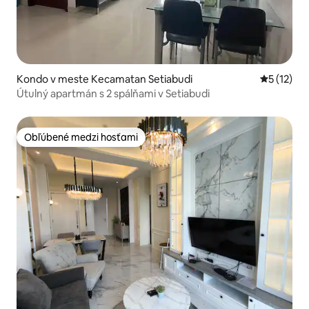
Kondo v meste Kecamatan Setiabudi
Priemerné
5 (12)
Útulný apartmán s 2 spálňami v Setiabudi
Obľúbené medzi hosťami
Obľúbené medzi hosťami