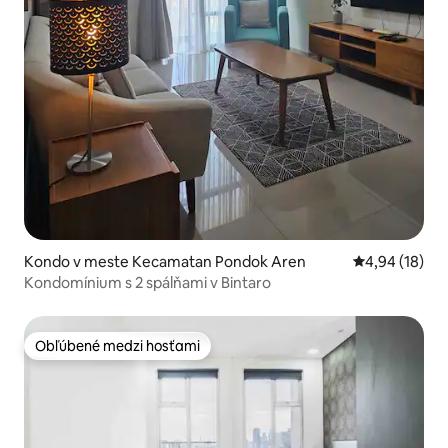
Kondo v meste Kecamatan Pondok Aren
Priemerné oho
4,94 (18)
Kondomínium s 2 spálňami v Bintaro
Obľúbené medzi hosťami
Obľúbené medzi hosťami