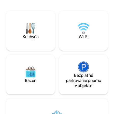
vysokorýchlostné Wi-Fi na zábavu (so
aby ste sa dostali
službou Netflix) a prácu + Pohodlné
Starbucks, vhodn
postele a pohovka + Profesionálne
bankomatov a mno
upratané + Vyčistite posteľnú bielizeň a
alebo kaviarní. • 
uteráky + Plne vybavená kuchyňa +
Festival, McD, KFC
Kompletné vybavenie Pripojené k
cesta (oblasť Kuni
nákupnému centru Kota Kasablanka
autom na Plaza In
Pešia vzdialenosť od Casablancy rd 2
Shopping Avenue
Kuchyňa
Wi-Fi
neďaleké železničné stanice
Bezplatné
Bazén
parkovanie priamo
v objekte