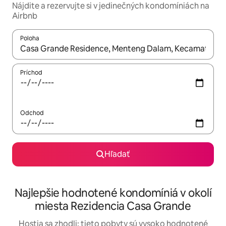
Nájdite a rezervujte si v jedinečných kondomíniách na
Airbnb
Poloha
Keď budú výsledky k dispozícii, môžete si ich prechádzať pom
Príchod
Odchod
Hľadať
Najlepšie hodnotené kondomíniá v okolí
miesta Rezidencia Casa Grande
Hostia sa zhodli: tieto pobyty sú vysoko hodnotené