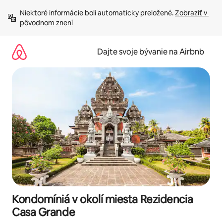
Preskočiť
Niektoré informácie boli automaticky preložené. 
Zobraziť v 
na
pôvodnom znení
obsah.
Dajte svoje bývanie na Airbnb
Kondomíniá v okolí miesta Rezidencia
Casa Grande