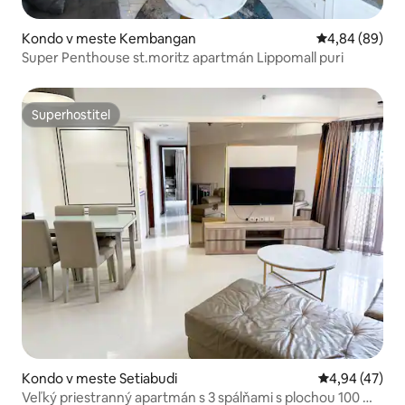
Kondo v meste Kembangan
Priemerné oho
4,84 (89)
Super Penthouse st.moritz apartmán Lippomall puri
Superhostiteľ
Superhostiteľ
Kondo v meste Setiabudi
Priemerné oho
4,94 (47)
Veľký priestranný apartmán s 3 spálňami s plochou 100 m²