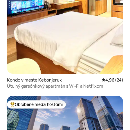
Kondo v meste Kebonjeruk
Priemerné oho
4,96 (24)
Útulný garsónkový apartmán s Wi-Fi a Netflixom
Obľúbené medzi hosťami
Najobľúbenejšie medzi hosťami