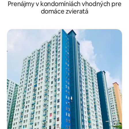
Prenájmy v kondomíniách vhodných pre
hneď vedľa Lipo Nusantar
domáce zvieratá