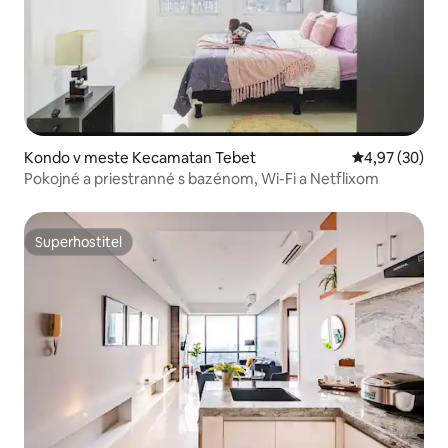
Kondo v meste Kecamatan Tebet
Priemerné oho
4,97 (30)
Pokojné a priestranné s bazénom, Wi-Fi a Netflixom
Superhostiteľ
Superhostiteľ