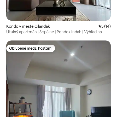
Kondo v meste Cilandak
Priemerné 
5 (14)
Útulný apartmán | 3 spálne | Pondok Indah | Výhľad na
golfové ihrisko
Obľúbené medzi hosťami
Obľúbené medzi hosťami