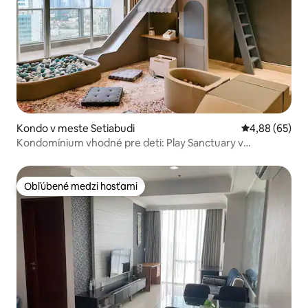
Kondo v meste Setiabudi
Priemerné oho
4,88 (65)
Kondomínium vhodné pre deti: Play Sanctuary v
Kuningane
Obľúbené medzi hosťami
Obľúbené medzi hosťami