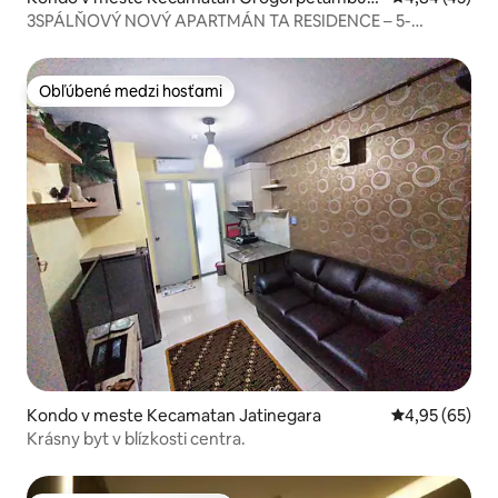
n
3SPÁLŇOVÝ NOVÝ APARTMÁN TA RESIDENCE – 5-
HVIEZDIČKOVÉ VYBAVENIE
Obľúbené medzi hosťami
Obľúbené medzi hosťami
Kondo v meste Kecamatan Jatinegara
Priemerné oho
4,95 (65)
Krásny byt v blízkosti centra.