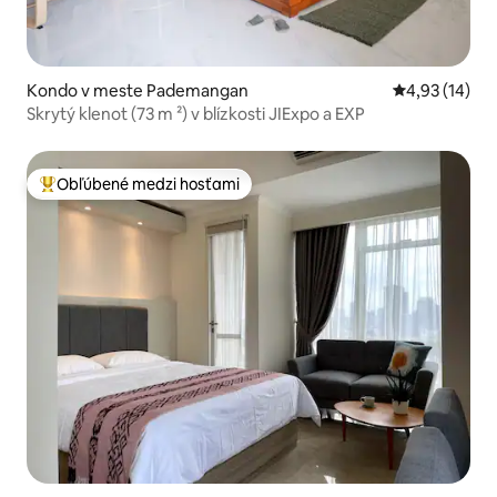
Kondo v meste Pademangan
Priemerné oho
4,93 (14)
Skrytý klenot (73 m ²) v blízkosti JIExpo a EXP
Obľúbené medzi hosťami
Najobľúbenejšie medzi hosťami