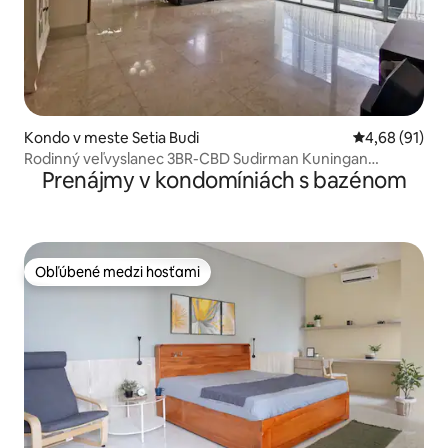
Kondo v meste Setia Budi
Priemerné oho
4,68 (91)
Rodinný veľvyslanec 3BR-CBD Sudirman Kuningan
Prenájmy v kondomíniách s bazénom
Senayan
Obľúbené medzi hosťami
Obľúbené medzi hosťami