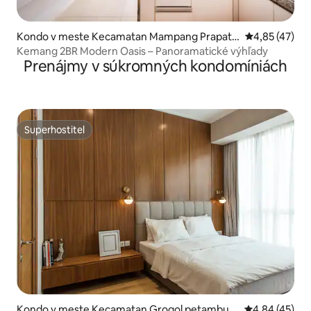
Kondo v meste Kecamatan Mampang Prapata
Priemerné oho
4,85 (47)
n
Kemang 2BR Modern Oasis – Panoramatické výhľady
Prenájmy v súkromných kondomíniách
Superhostiteľ
Superhostiteľ
Kondo v meste Kecamatan Grogol petambura
Priemerné oho
4,84 (45)