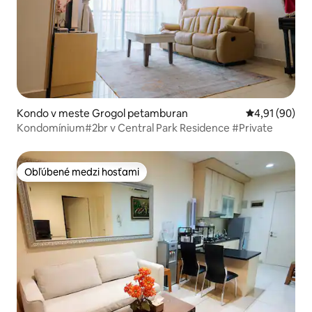
Kondo v meste Grogol petamburan
Priemerné oho
4,91 (90)
Kondomínium#2br v Central Park Residence #Private
Obľúbené medzi hosťami
Obľúbené medzi hosťami