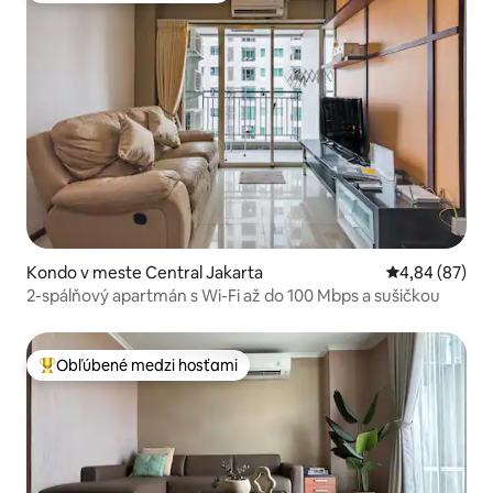
Kondo v meste Central Jakarta
Priemerné oho
4,84 (87)
2-spálňový apartmán s Wi-Fi až do 100 Mbps a sušičkou
Obľúbené medzi hosťami
Najobľúbenejšie medzi hosťami