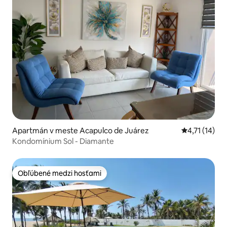
Apartmán v meste Acapulco de Juárez
Priemerné oh
4,71 (14)
Kondomínium Sol - Diamante
Obľúbené medzi hosťami
Obľúbené medzi hosťami