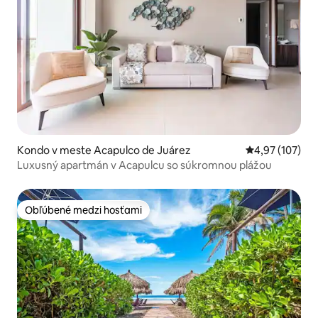
Kondo v meste Acapulco de Juárez
Priemerné ohod
4,97 (107)
Luxusný apartmán v Acapulcu so súkromnou plážou
Obľúbené medzi hosťami
Obľúbené medzi hosťami