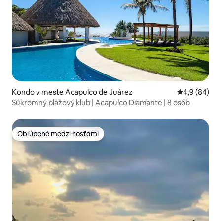
Kondo v meste Acapulco de Juárez
Priemerné oh
4,9 (84)
Súkromný plážový klub | Acapulco Diamante | 8 osôb
Obľúbené medzi hosťami
Obľúbené medzi hosťami