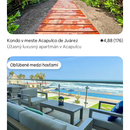
Kondo v meste Acapulco de Juárez
Priemerné ohod
4,88 (176)
Úžasný luxusný apartmán v Acapulcu
Obľúbené medzi hosťami
Obľúbené medzi hosťami