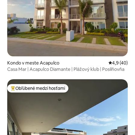
Kondo v meste Acapulco
Priemerné oh
4,9 (40)
Casa Mar | Acapulco Diamante | Plážový klub | Posilňovňa
Obľúbené medzi hosťami
Najobľúbenejšie medzi hosťami