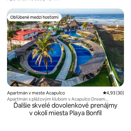
Obľúbené medzi hosťami
Obľúbené medzi hosťami
Apartmán v meste Acapulco
Priemerné oho
4,93 (30)
Apartmán s plážovým klubom v Acapulco Dream
Ďalšie skvelé dovolenkové prenájmy
Diamante
v okolí miesta Playa Bonfil