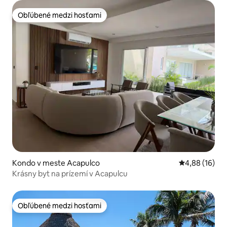
Obľúbené medzi hosťami
Obľúbené medzi hosťami
Kondo v meste Acapulco
Priemerné oho
4,88 (16)
Krásny byt na prízemí v Acapulcu
Obľúbené medzi hosťami
Obľúbené medzi hosťami