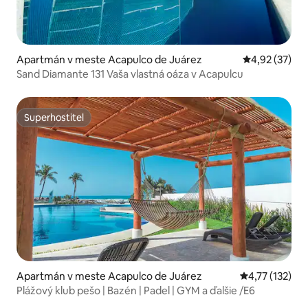
Apartmán v meste Acapulco de Juárez
Priemerné oho
4,92 (37)
Sand Diamante 131 Vaša vlastná oáza v Acapulcu
Superhostiteľ
Superhostiteľ
Apartmán v meste Acapulco de Juárez
Priemerné oho
4,77 (132)
Plážový klub pešo | Bazén | Padel | GYM a ďalšie /E6