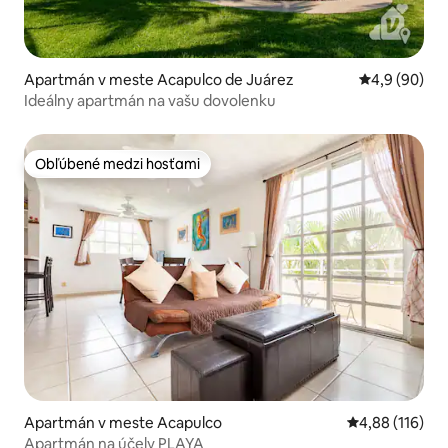
Apartmán v meste Acapulco de Juárez
Priemerné oh
4,9 (90)
Ideálny apartmán na vašu dovolenku
Obľúbené medzi hosťami
Obľúbené medzi hosťami
Apartmán v meste Acapulco
Priemerné ohod
4,88 (116)
Apartmán na účely PLAYA