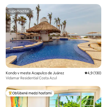
Superhostiteľ
Superhostiteľ
Kondo v meste Acapulco de Juárez
Priemerné oho
4,9 (130)
Vidamar Residential Costa Azul
Obľúbené medzi hosťami
Najobľúbenejšie medzi hosťami