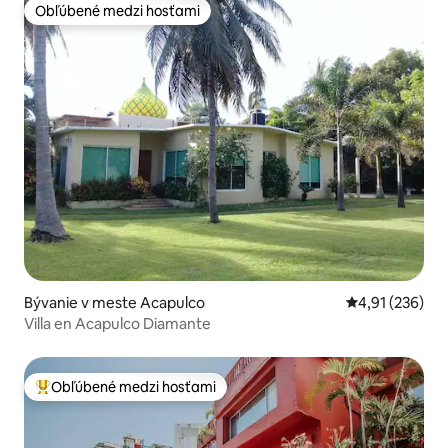
Obľúbené medzi hosťami
Obľúbené medzi hosťami
Bývanie v meste Acapulco
Priemerné ohod
4,91 (236)
Villa en Acapulco Diamante
Obľúbené medzi hosťami
Najobľúbenejšie medzi hosťami