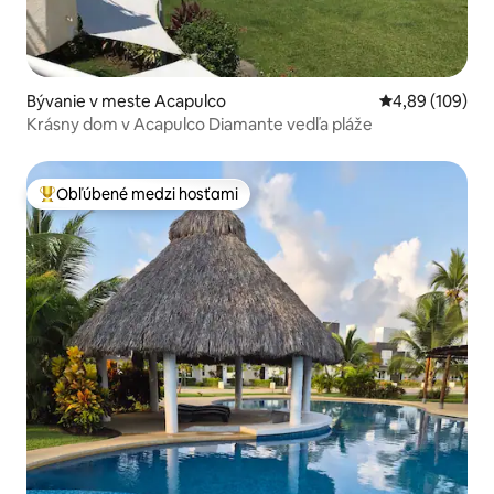
Bývanie v meste Acapulco
Priemerné ohod
4,89 (109)
Krásny dom v Acapulco Diamante vedľa pláže
Obľúbené medzi hosťami
Najobľúbenejšie medzi hosťami