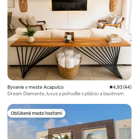
Bývanie v meste Acapulco
Priemerné oho
4,93 (44)
Dream Diamante, luxus a pohodlie s plážou a bazénom
Obľúbené medzi hosťami
Obľúbené medzi hosťami