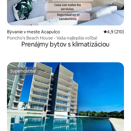
Bývanie v meste Acapulco
Priemerné oho
4,9 (210)
Poncho's Beach House - Vaša najlepšia voľba!
Prenájmy bytov s klimatizáciou
Superhostiteľ
Superhostiteľ