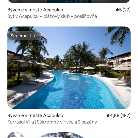
Bývanie v meste Acapulco
Priemerné 
5 (27)
Byt v Acapulcu + plážový klub + posilňovňa
Superhostiteľ
Superhostiteľ
Bývanie v meste Acapulco
Priemerné ohod
4,88 (187)
Terrasol Villa | Súkromné vírivka a 3 bazény