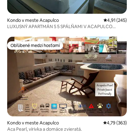
Kondo v meste Acapulco
Priemerné ohod
4,91 (245)
LUXUSNÝ APARTMÁN S 5 SPÁLŇAMI V ACAPULCO
DIAMANTE
Obľúbené medzi hosťami
Obľúbené medzi hosťami
Kondo v meste Acapulco
Priemerné ohod
4,79 (363)
Aca Pearl, vírivka a domáce zvieratá.