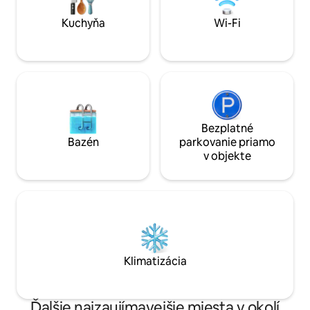
„HURIKÁNU OTIS“ a v niektorých
spoločných priestoroch sa môžu
Kuchyňa
Wi-Fi
vykonávať údržbárske práce.
Bezplatné
Bazén
parkovanie priamo
v objekte
Klimatizácia
Ďalšie najzaujímavejšie miesta v okolí