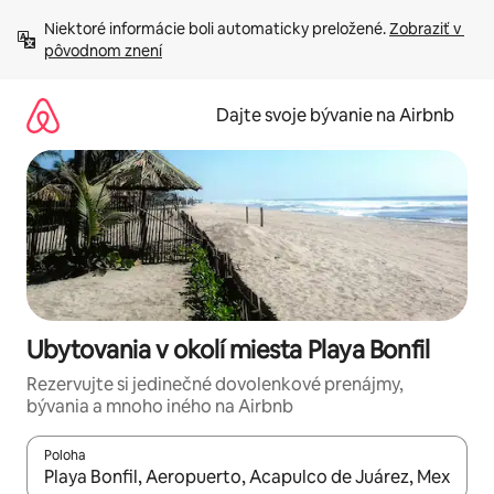
Preskočiť
Niektoré informácie boli automaticky preložené. 
Zobraziť v 
na
pôvodnom znení
obsah.
Dajte svoje bývanie na Airbnb
Ubytovania v okolí miesta Playa Bonfil
Rezervujte si jedinečné dovolenkové prenájmy,
bývania a mnoho iného na Airbnb
Poloha
Keď budú výsledky k dispozícii, môžete si ich prechádzať pom