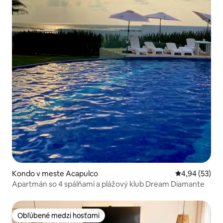
Kondo v meste Acapulco
Priemerné oho
4,94 (53)
Apartmán so 4 spálňami a plážový klub Dream Diamante
Obľúbené medzi hosťami
Obľúbené medzi hosťami