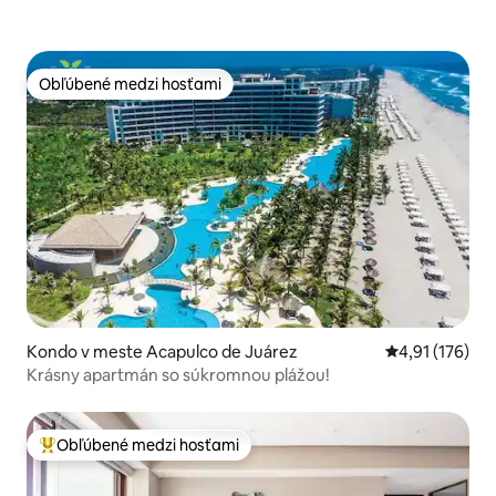
Obľúbené medzi hosťami
Obľúbené medzi hosťami
Kondo v meste Acapulco de Juárez
Priemerné oho
4,91 (176)
Krásny apartmán so súkromnou plážou!
Obľúbené medzi hosťami
Najobľúbenejšie medzi hosťami