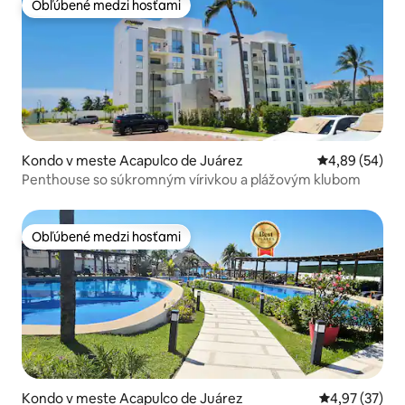
Obľúbené medzi hosťami
Obľúbené medzi hosťami
Kondo v meste Acapulco de Juárez
Priemerné oho
4,89 (54)
Penthouse so súkromným vírivkou a plážovým klubom
Obľúbené medzi hosťami
Obľúbené medzi hosťami
Kondo v meste Acapulco de Juárez
Priemerné oho
4,97 (37)