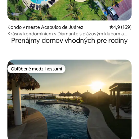
Kondo v meste Acapulco de Juárez
Priemerné oho
4,9 (169)
Krásny kondomínium v Diamante s plážovým klubom a
Prenájmy domov vhodných pre rodiny
bazénom
Obľúbené medzi hosťami
Obľúbené medzi hosťami