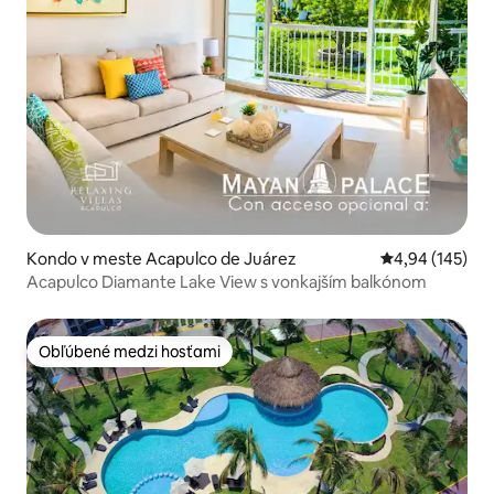
Kondo v meste Acapulco de Juárez
Priemerné ohod
4,94 (145)
Acapulco Diamante Lake View s vonkajším balkónom
Obľúbené medzi hosťami
Obľúbené medzi hosťami