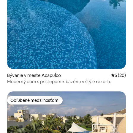
Bývanie v meste Acapulco
Priemerné 
5 (20)
Moderný dom s prístupom k bazénu v štýle rezortu
Obľúbené medzi hosťami
Obľúbené medzi hosťami