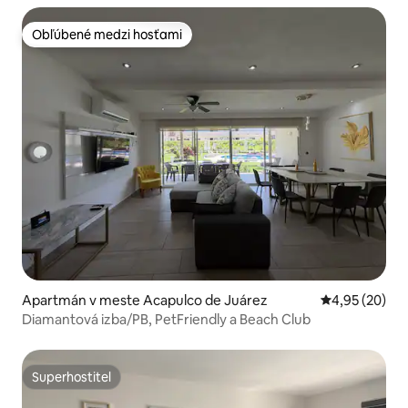
Obľúbené medzi hosťami
Obľúbené medzi hosťami
Apartmán v meste Acapulco de Juárez
Priemerné oho
4,95 (20)
Diamantová izba/PB, PetFriendly a Beach Club
Superhostiteľ
Superhostiteľ