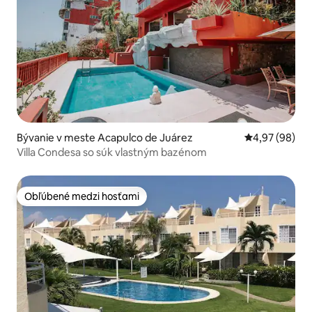
Bývanie v meste Acapulco de Juárez
Priemerné oho
4,97 (98)
Villa Condesa so súk vlastným bazénom
Obľúbené medzi hosťami
Obľúbené medzi hosťami