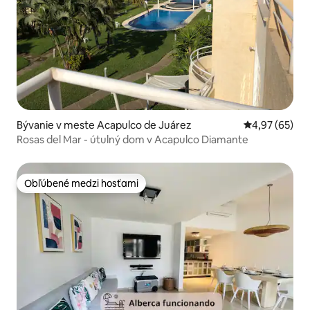
Bývanie v meste Acapulco de Juárez
Priemerné oho
4,97 (65)
Rosas del Mar - útulný dom v Acapulco Diamante
Obľúbené medzi hosťami
Obľúbené medzi hosťami