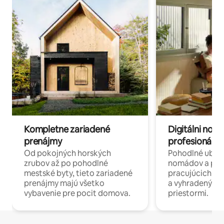
Kompletne zariadené
Digitálni nomá
prenájmy
profesionáli 
Od pokojných horských
Pohodlné ubyto
zrubov až po pohodlné
nomádov a pro
mestské byty, tieto zariadené
pracujúcich na 
prenájmy majú všetko
a vyhradenými
vybavenie pre pocit domova.
priestormi.