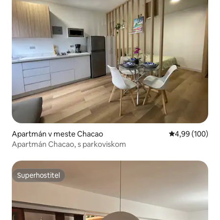
Apartmán v meste Chacao
Priemerné ohod
4,99 (100)
Apartmán Chacao, s parkoviskom
Superhostiteľ
Superhostiteľ