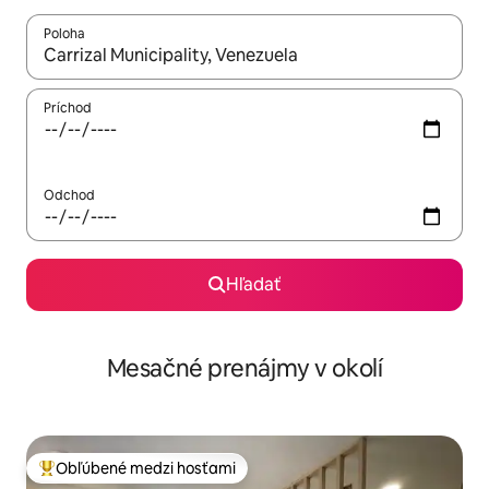
Poloha
Keď budú výsledky k dispozícii, môžete si ich prechádzať pom
Príchod
Odchod
Hľadať
Mesačné prenájmy v okolí
Obľúbené medzi hosťami
Najobľúbenejšie medzi hosťami