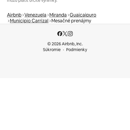
môžu platiť určité výnimky.
Airbnb
Venezuela
Miranda
Guaicaipuro
Municipio Carrizal
Mesačné prenájmy
© 2026 Airbnb, Inc.
Súkromie
Podmienky