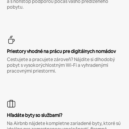
a s nonstop podporou počas vášho predĺženého
pobytu.
Priestory vhodné na prácu pre digitálnych nomádov
Cestujete a pracujete zároveň? Nájdite si dlhodobý
pobyt s vysokorýchlostným Wi-Fi a vyhradenými
pracovnými priestormi.
Hľadáte byty so službami?
Na Airbnb nájdete kompletne zariadené byty, ktoré sú