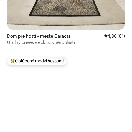
Dom pre hostí v meste Caracas
Priemerné oho
4,86 (81)
Útulný príves v exkluzívnej oblasti
Obľúbené medzi hosťami
Najobľúbenejšie medzi hosťami