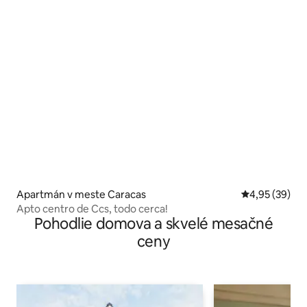
Apartmán v meste Caracas
Priemerné oho
4,95 (39)
Apto centro de Ccs, todo cerca!
Pohodlie domova a skvelé mesačné
ceny