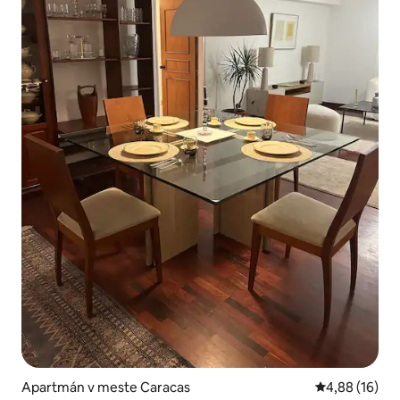
Apartmán v meste Caracas
Priemerné oho
4,88 (16)