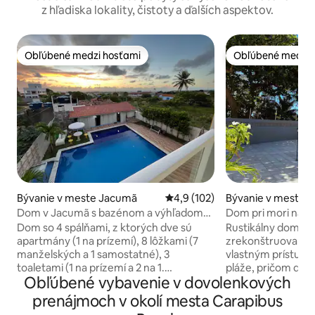
z hľadiska lokality, čistoty a ďalších aspektov.
Obľúbené medzi hosťami
Obľúbené medzi 
Obľúbené medzi hosťami
Obľúbené medzi 
Bývanie v meste Jacumã
Priemerné ohodnotenie 4,9 z 5
4,9 (102)
Bývanie v meste C
neária Novo Mund
Dom v Jacumã s bazénom a výhľadom
Dom pri mori na pl
na more
Dom so 4 spálňami, z ktorých dve sú
Rustikálny dom na 
apartmány (1 na prízemí), 8 lôžkami (7
zrekonštruovanou 
manželských a 1 samostatné), 3
vlastným prístupo
toaletami (1 na prízemí a 2 na 1.
pláže, pričom dve 
Obľúbené vybavenie v dovolenkových
poschodí), 1 toaletou v oddychovej zóne.
kúpeľňu, spoločen
2 smart televízory, chladnička,
vybavenú kuchyňu,
prenájmoch v okolí mesta Carapibus
mraznička, mikrovlnná rúra, sporák,
obývaciu izbu a ve