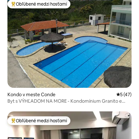
Obľúbené medzi hosťami
Najobľúbenejšie medzi hosťami
Kondo v meste Conde
Priemerné 
5 (47)
Byt s VÝHĽADOM NA MORE - Kondomínium Granito e
Jasmim
Obľúbené medzi hosťami
Najobľúbenejšie medzi hosťami