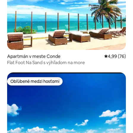
Apartmán v meste Conde
Priemerné oho
4,99 (76)
Flat Foot Na Sand s výhľadom na more
Obľúbené medzi hosťami
Obľúbené medzi hosťami