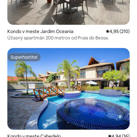
Kondo v meste Jardim Oceania
Priemerné ohod
4,95 (210)
Úžasný apartmán 200 metrov od Praia do Bessa.
Superhostiteľ
Superhostiteľ
Kondo v meste Cabedelo
Priemerné oho
4,94 (16)