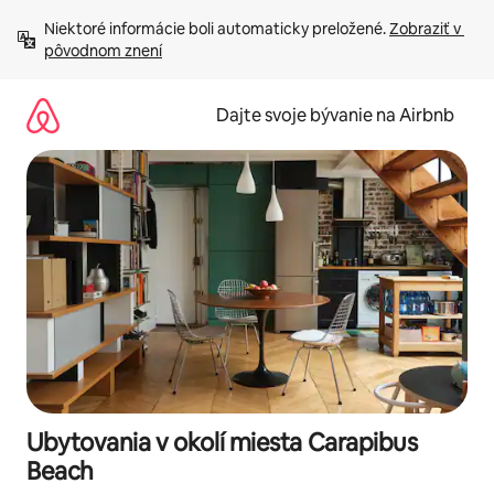
Preskočiť
Niektoré informácie boli automaticky preložené. 
Zobraziť v 
na
pôvodnom znení
obsah.
Dajte svoje bývanie na Airbnb
Ubytovania v okolí miesta Carapibus
Beach