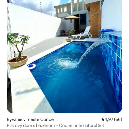
Bývanie v meste Conde
Priemerné oho
4,97 (66)
Plážový dom s bazénom – Coqueirinho Litoral Sul