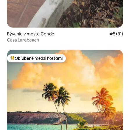
Bývanie v meste Conde
Priemerné
5 (31)
Casa Larebeach
Obľúbené medzi hosťami
Najobľúbenejšie medzi hosťami