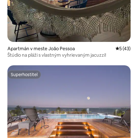
Apartmán v meste João Pessoa
Priemerné 
5 (43)
Štúdio na pláži s vlastným vyhrievaným jacuzzi!
Superhostiteľ
Superhostiteľ