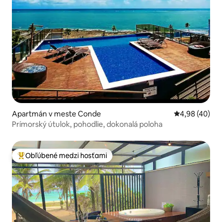
Apartmán v meste Conde
Priemerné oho
4,98 (40)
Prímorský útulok, pohodlie, dokonalá poloha
Obľúbené medzi hosťami
Najobľúbenejšie medzi hosťami