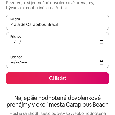
Rezervujte si jedinečné dovolenkové prenájmy,
bývania a mnoho iného na Airbnb
Poloha
Keď budú výsledky k dispozícii, môžete si ich prechádzať pom
Príchod
Odchod
Hľadať
Najlepšie hodnotené dovolenkové
prenájmy v okolí mesta Carapibus Beach
Hostia sa zhodli: tieto pobyty sú vysoko hodnotené