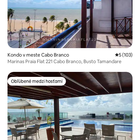
Kondo v meste Cabo Branco
Priemerné o
5 (103)
Marinas Praia Flat 221 Cabo Branco, Busto Tamandare
Obľúbené medzi hosťami
Obľúbené medzi hosťami