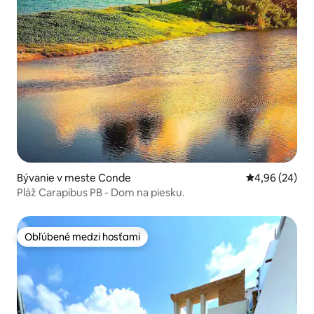
Bývanie v meste Conde
Priemerné oho
4,96 (24)
Pláž Carapibus PB - Dom na piesku.
Obľúbené medzi hosťami
Obľúbené medzi hosťami