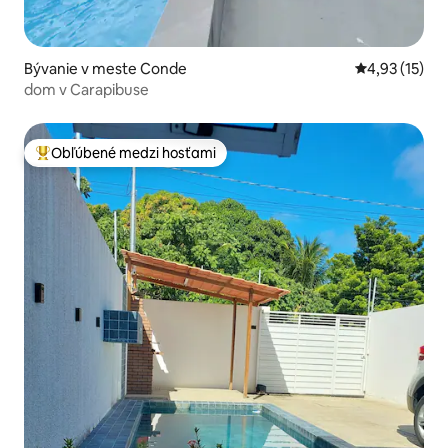
Bývanie v meste Conde
Priemerné oh
4,93 (15)
dom v Carapibuse
Obľúbené medzi hosťami
Najobľúbenejšie medzi hosťami