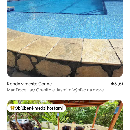
Kondo v meste Conde
Priemerné
5 (6)
Mar Doce Lar/ Granito e Jasmim Výhľad na more
Obľúbené medzi hosťami
Najobľúbenejšie medzi hosťami