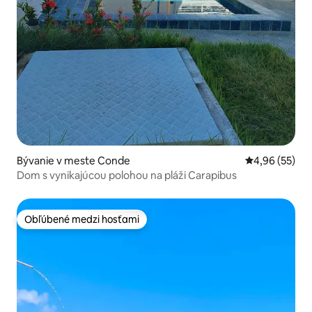
Bývanie v meste Conde
Priemerné oho
4,96 (55)
Dom s vynikajúcou polohou na pláži Carapibus
Obľúbené medzi hosťami
Obľúbené medzi hosťami