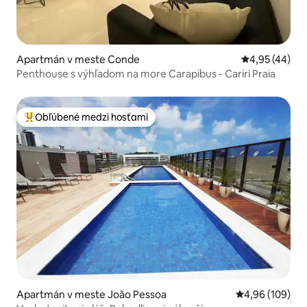
Apartmán v meste Conde
Priemerné oho
4,95 (44)
Penthouse s výhľadom na more Carapibus - Cariri Praia
Obľúbené medzi hosťami
Najobľúbenejšie medzi hosťami
Apartmán v meste João Pessoa
Priemerné ohod
4,96 (109)