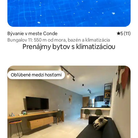
Bývanie v meste Conde
Priemerné
5 (11)
Bungalov 11: 550 m od mora, bazén a klimatizácia
Prenájmy bytov s klimatizáciou
Obľúbené medzi hosťami
Obľúbené medzi hosťami