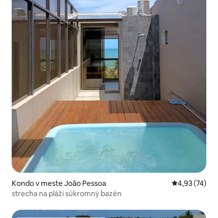
Kondo v meste João Pessoa
Priemerné oho
4,93 (74)
strecha na pláži súkromný bazén