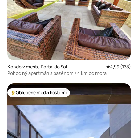
Kondo v meste Portal do Sol
Priemerné ohod
4,99 (138)
Pohodlný apartmán s bazénom / 4 km od mora
Obľúbené medzi hosťami
Najobľúbenejšie medzi hosťami