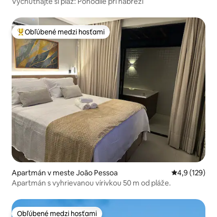
Vychutnajte si pláž: Pohodlie pri nábreží
Obľúbené medzi hosťami
Najobľúbenejšie medzi hosťami
Apartmán v meste João Pessoa
Priemerné oho
4,9 (129)
Apartmán s vyhrievanou vírivkou 50 m od pláže.
Obľúbené medzi hosťami