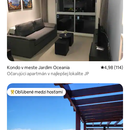
Kondo v meste Jardim Oceania
Priemerné ohod
4,98 (114)
Očarujúci apartmán v najlepšej lokalite JP
Obľúbené medzi hosťami
Najobľúbenejšie medzi hosťami