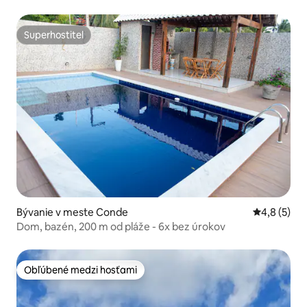
Superhostiteľ
Superhostiteľ
Bývanie v meste Conde
Priemerné 
4,8 (5)
Dom, bazén, 200 m od pláže - 6x bez úrokov
Obľúbené medzi hosťami
Obľúbené medzi hosťami