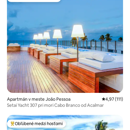
Obľúbené medzi hosťami
Apartmán v meste João Pessoa
Priemerné oho
4,97 (111)
Setai Yacht 307 pri mori Cabo Branco od Acalmar
Obľúbené medzi hosťami
Najobľúbenejšie medzi hosťami