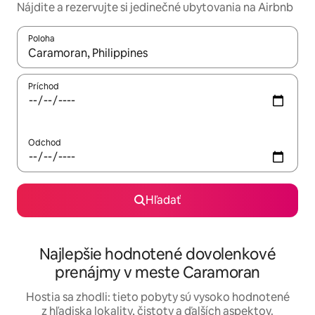
Nájdite a rezervujte si jedinečné ubytovania na Airbnb
Poloha
Keď budú výsledky k dispozícii, môžete si ich prechádzať pom
Príchod
Odchod
Hľadať
Najlepšie hodnotené dovolenkové
prenájmy v meste Caramoran
Hostia sa zhodli: tieto pobyty sú vysoko hodnotené
z hľadiska lokality, čistoty a ďalších aspektov.