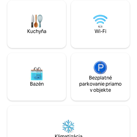
funkčná kuchyňa. 
jednou spálňou, rodinnú izbu, dve
bývanie je ideálne
luxusné izby v hotelovom štýle,
cestujúcich priate
skupinovú chatu a chatu Barkada pre
hľadá pokojný pob
väčšie skupiny. Všetky sú veľké, dobre
poschodové postel
vybavené a udržiavané v bezchybnom
postele, 1 kúpeľňu
stave pre našich hostí. Na ostrove
Kuchyňa
Wi-Fi
kuchyňu.
Catanduanes nenájdete nič podobné.
Náš objekt nie je samotný ostrov, ale
budete sa cítiť ako na súkromnom
ostrove, keď ste tu! Pomocou tejto
stránky si môžete rezervovať „luxusnú
izbu“. Tento krásny rezort sa nachádza v
kokosovom háji na zlatej piesočnatej
pláži, kde sa kúpanie v teplých vodách
Bezplatné
zálivu Carangyan Bay len pár krokov od
Bazén
parkovanie priamo
vašej izby. Otvorený priestor v centre
v objekte
objektu sa môže pochváliť jedálenským
kútom, barom Tiki, javiskom a detským
ihriskom. Objekt rezortu je rozsiahly.
Prejdite sa okolo rybníkov na míľu dlhý
náučný chodník džungľou. Čistá a
bezpečná pitná voda priamo z kohútika
pochádza z prírodného horského
prameňa v blízkosti objektu rezortu.
Klimatizácia