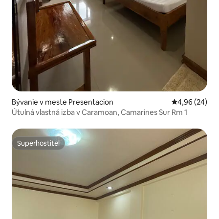
Bývanie v meste Presentacion
Priemerné oho
4,96 (24)
Útulná vlastná izba v Caramoan, Camarines Sur Rm 1
Superhostiteľ
Superhostiteľ