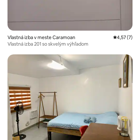
Vlastná izba v meste Caramoan
Priemerné o
4,57 (7)
Vlastná izba 201 so skvelým výhľadom