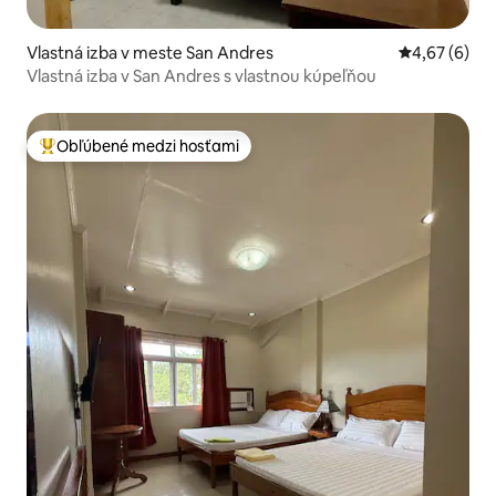
Vlastná izba v meste San Andres
Priemerné oh
4,67 (6)
Vlastná izba v San Andres s vlastnou kúpeľňou
Obľúbené medzi hosťami
Najobľúbenejšie medzi hosťami