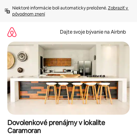
Preskočiť
Niektoré informácie boli automaticky preložené. 
Zobraziť v 
na
pôvodnom znení
obsah.
Dajte svoje bývanie na Airbnb
Dovolenkové prenájmy v lokalite
Caramoran