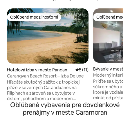
Obľúbené medzi hosťami
Obľúbené medzi 
Obľúbené medzi hosťami
Obľúbené medzi 
Bývanie v meste V
Hotelová izba v meste Pandan
Priemerné ohodnotenie 5 z 
5 (11)
Moderný interiér | 
Carangyan Beach Resort – izba Deluxe
Karaoke
Príďte sa ubytova
Hľadáte skutočný zážitok z tropickej
súkromného a jed
pláže v severných Catanduanes na
ktoré je vzdialené 
Filipínach a zároveň sa ubytujete v
minút od prístavu 
čistom, pohodlnom a modernom
vzdialené 10 minút jazdy autom od
Obľúbené vybavenie pre dovolenkové
ubytovaní? Ak áno, urobte si destináciu
niekoľkých obľúbe
Carangyan Beach Resort. Toto
prenájmy v meste Caramoran
kaviarní, nočných
súkromné zariadenie je postavené podľa
K vybaveniu patrí
najvyšších štandardov kvality. V
vysokorýchlostné W
súčasnosti máme klimatizovanú chatu s