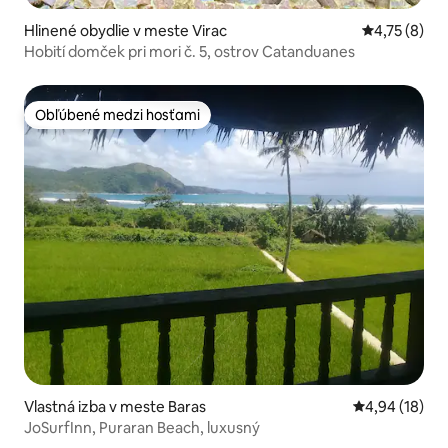
Hlinené obydlie v meste Virac
Priemerné o
4,75 (8)
Hobití domček pri mori č. 5, ostrov Catanduanes
Obľúbené medzi hosťami
Obľúbené medzi hosťami
Vlastná izba v meste Baras
Priemerné oho
4,94 (18)
JoSurfInn, Puraran Beach, luxusný