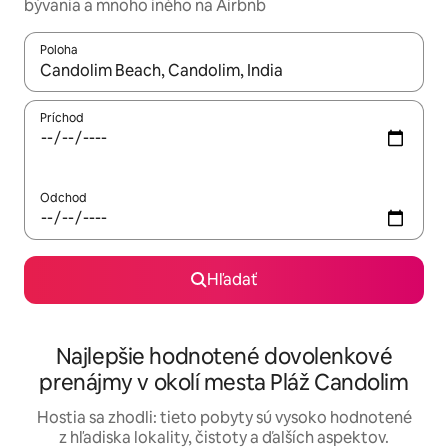
bývania a mnoho iného na Airbnb
Poloha
Keď budú výsledky k dispozícii, môžete si ich prechádzať pom
Príchod
Odchod
Hľadať
Najlepšie hodnotené dovolenkové
prenájmy v okolí mesta Pláž Candolim
Hostia sa zhodli: tieto pobyty sú vysoko hodnotené
z hľadiska lokality, čistoty a ďalších aspektov.