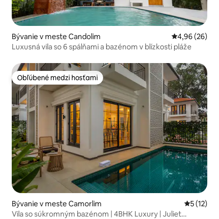
Bývanie v meste Candolim
Priemerné oho
4,96 (26)
Luxusná vila so 6 spálňami a bazénom v blízkosti pláže
Obľúbené medzi hosťami
Obľúbené medzi hosťami
Bývanie v meste Camorlim
Priemerné
5 (12)
Vila so súkromným bazénom | 4BHK Luxury | Juliet