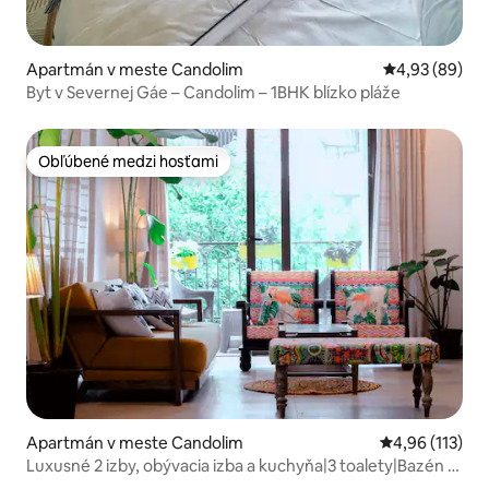
Apartmán v meste Candolim
Priemerné oho
4,93 (89)
Byt v Severnej Gáe – Candolim – 1BHK blízko pláže
Obľúbené medzi hosťami
Obľúbené medzi hosťami
Apartmán v meste Candolim
Priemerné oho
4,96 (113)
Luxusné 2 izby, obývacia izba a kuchyňa|3 toalety|Bazén |
Pešo na pláž Candolim