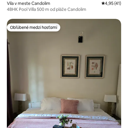
Vila v meste Candolim
Priemerné oh
4,95 (41)
4BHK Pool Villa 500 m od pláže Candolim
Obľúbené medzi hosťami
Obľúbené medzi hosťami