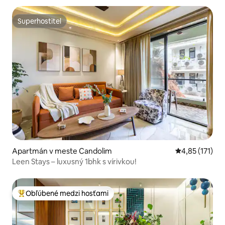
Superhostiteľ
Superhostiteľ
Apartmán v meste Candolim
Priemerné oho
4,85 (171)
Leen Stays – luxusný 1bhk s vírivkou!
Obľúbené medzi hosťami
Najobľúbenejšie medzi hosťami