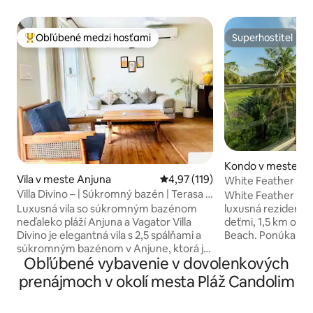
Obľúbené medzi hosťami
Superhostiteľ
Najobľúbenejšie medzi hosťami
Superhostiteľ
Kondo v meste Ca
Vila v meste Anjuna
Priemerné ohodnotenie 4,97 z 5
4,97 (119)
White Feather Cit
Villa Divino – | Súkromný bazén | Terasa |
White Feather Cit
Wi-Fi | Pláž
luxusná rezidencia
Luxusná vila so súkromným bazénom
deťmi, 1,5 km od s
neďaleko pláží Anjuna a Vagator Villa
Beach. Ponúka krá
Divino je elegantná vila s 2,5 spálňami a
vybavenú kuchyňu |
súkromným bazénom v Anjune, ktorá je
Obľúbené vybavenie v dovolenkových
parkovanie | Nach
zasadená do sviežej, tichej zelenej
24-hodinovej strá
oblasti, a pritom len pár minút od
prenájmoch v okolí mesta Pláž Candolim
spoločnosti s vid
najlepších kaviarní, pláží a nočného
telefónmi, plne kl
života v Goe. Táto svetlá vila sa nachádza