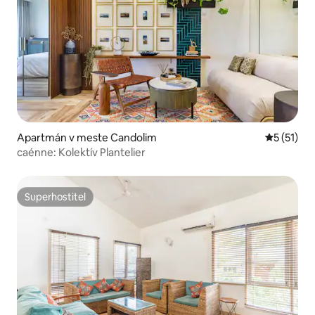
Apartmán v meste Candolim
Priemerné
5 (51)
caénne: Kolektív Plantelier
Superhostiteľ
Superhostiteľ