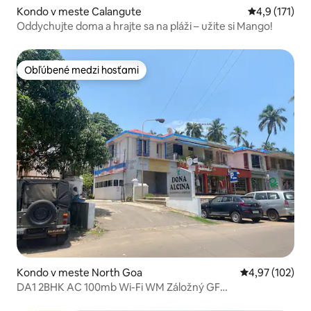
Kondo v meste Calangute
Priemerné oh
4,9 (171)
Oddychujte doma a hrajte sa na pláži – užite si Mango!
Obľúbené medzi hosťami
Obľúbené medzi hosťami
Kondo v meste North Goa
Priemerné ohod
4,97 (102)
DA1 2BHK AC 100mb Wi-Fi WM Záložný GF
Candolim@650m