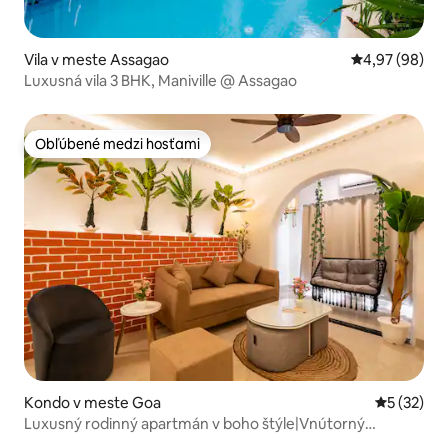
Vila v meste Assagao
Priemerné oho
4,97 (98)
Luxusná vila 3 BHK, Maniville @ Assagao
Obľúbené medzi hosťami
Obľúbené medzi hosťami
Kondo v meste Goa
Priemerné 
5 (32)
Luxusný rodinný apartmán v boho štýle|Vnútorný
bazén|Blízko pláže