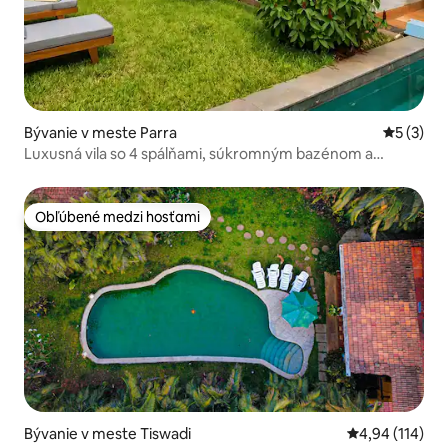
Bývanie v meste Parra
Priemerné
5 (3)
Luxusná vila so 4 spálňami, súkromným bazénom a
šéfkuchárom | Blízko Assagao
Obľúbené medzi hosťami
Obľúbené medzi hosťami
Bývanie v meste Tiswadi
Priemerné ohod
4,94 (114)