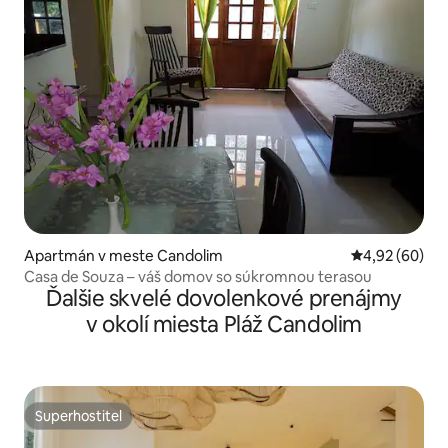
Apartmán v meste Candolim
Priemerné oho
4,92 (60)
Casa de Souza – váš domov so súkromnou terasou
Ďalšie skvelé dovolenkové prenájmy
v okolí miesta Pláž Candolim
Superhostiteľ
Superhostiteľ