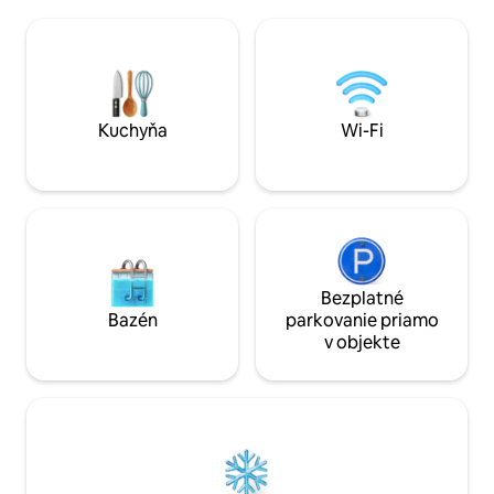
palcová SmartTV, 
v exkluzívnom uzavretom areáli s
horákmi. Nachádza
nonstop strážou, vlastným bazénom a
Goaa, ale pokojne 
terasou s výhľadom na kopce v severnej
bujnej zelene. 5 mi
Goe, len 1,5 km od pláže Vagator, kúsok
reštaurácií, supe
jazdy od pláže Anjuna, hneď vedľa
klubov, kasín, živé
dediny Assagao a len kúsok jazdy od
dedín Morjim, Ashwem, Candolim a
Kuchyňa
Wi-Fi
Baga!
Bezplatné
Bazén
parkovanie priamo
v objekte