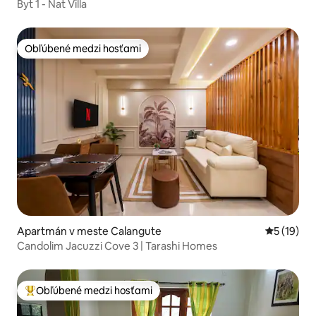
Byt 1 - Nat Villa
Obľúbené medzi hosťami
Obľúbené medzi hosťami
Apartmán v meste Calangute
Priemerné 
5 (19)
Candolim Jacuzzi Cove 3 | Tarashi Homes
Obľúbené medzi hosťami
Najobľúbenejšie medzi hosťami