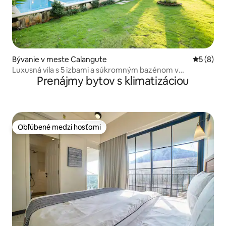
Bývanie v meste Calangute
Priemerné
5 (8)
Luxusná vila s 5 izbami a súkromným bazénom v
Prenájmy bytov s klimatizáciou
Candolime
Obľúbené medzi hosťami
Obľúbené medzi hosťami