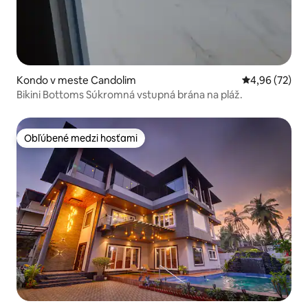
Kondo v meste Candolim
Priemerné oho
4,96 (72)
Bikini Bottoms Súkromná vstupná brána na pláž.
Obľúbené medzi hosťami
Obľúbené medzi hosťami