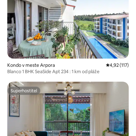
Kondo v meste Arpora
Priemerné oho
4,92 (117)
Blanco 1 BHK SeaSide Apt 234 : 1 km od pláže
Superhostiteľ
Superhostiteľ