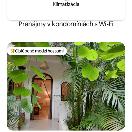
Klimatizácia
Prenájmy v kondomíniách s Wi-Fi
Obľúbené medzi hosťami
Najobľúbenejšie medzi hosťami