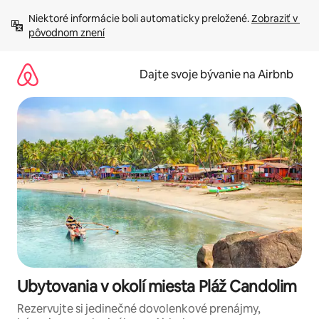
Preskočiť
Niektoré informácie boli automaticky preložené. 
Zobraziť v 
na
pôvodnom znení
obsah.
Dajte svoje bývanie na Airbnb
Ubytovania v okolí miesta Pláž Candolim
Rezervujte si jedinečné dovolenkové prenájmy,