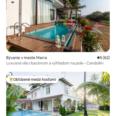
Bývanie v meste Marra
Priemerné 
5 (62)
Luxusná vila s bazénom a výhľadom na pole • Candolim
Obľúbené medzi hosťami
Najobľúbenejšie medzi hosťami