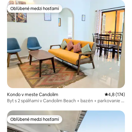
Obľúbené medzi hosťami
Obľúbené medzi hosťami
Kondo v meste Candolim
Priemerné oh
4,8 (174)
Byt s 2 spálňami v Candolim Beach + bazén + parkovanie +
Wi-Fi
Obľúbené medzi hosťami
Obľúbené medzi hosťami