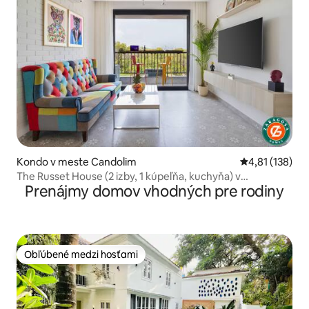
Kondo v meste Candolim
Priemerné oho
4,81 (138)
The Russet House (2 izby, 1 kúpeľňa, kuchyňa) v
Prenájmy domov vhodných pre rodiny
Candolime od HomestayDaddy
Obľúbené medzi hosťami
Obľúbené medzi hosťami