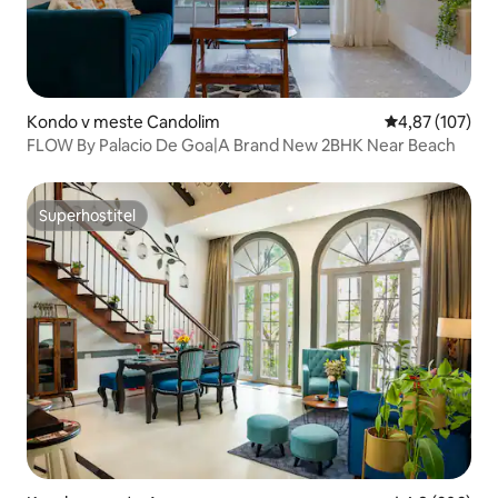
Kondo v meste Candolim
Priemerné ohod
4,87 (107)
FLOW By Palacio De Goa|A Brand New 2BHK Near Beach
Superhostiteľ
Superhostiteľ