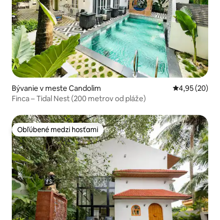
Bývanie v meste Candolim
Priemerné oho
4,95 (20)
Finca – Tidal Nest (200 metrov od pláže)
Obľúbené medzi hosťami
Obľúbené medzi hosťami