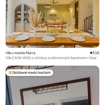
Vila v meste Marra
Priemerné
5 (4)
Vila CASA VASU s vírivkou a súkromným bazénom v Goe
Obľúbené medzi hosťami
Najobľúbenejšie medzi hosťami