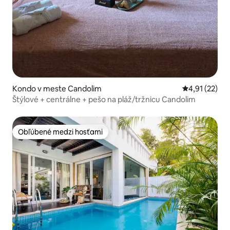
Kondo v meste Candolim
Priemerné oh
4,91 (22)
Štýlové + centrálne + pešo na pláž/tržnicu Candolim
Obľúbené medzi hosťami
Obľúbené medzi hosťami