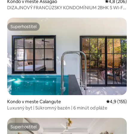
Kondo v meste Assagao
Priemerné oho
4,8 (206)
DIZAJNOVÝ FRANCÚZSKY KONDOMÍNIUM 2BHK S WI-FI
A BAZÉNOM ASSAGAO
Superhostiteľ
Superhostiteľ
Kondo v meste Calangute
Priemerné oh
4,9 (155)
Luxusný byt | Súkromný bazén | 6 minút od pláže
Superhostiteľ
Superhostiteľ