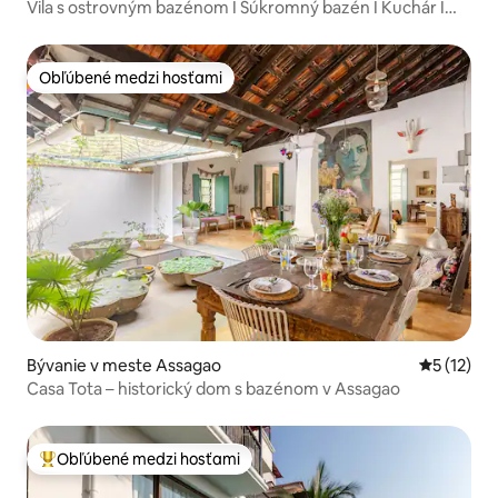
Vila s ostrovným bazénom I Súkromný bazén I Kuchár I
Personál I Wi-Fi
Obľúbené medzi hosťami
Obľúbené medzi hosťami
Bývanie v meste Assagao
Priemerné
5 (12)
Casa Tota – historický dom s bazénom v Assagao
Obľúbené medzi hosťami
Najobľúbenejšie medzi hosťami