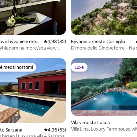
nie 5 z 5, počet hodnotení: 26
ové bývanie v mest
Priemerné ohodnotenie 4,98 z 5, počet hodn
4,98 (82)
Bývanie v meste Corniglia
giore
výhľadom na more/sea view
Dimora delle Cinqueterre – Na
 Gentile
Cinqueterre
é medzi hosťami
Luxe
é medzi hosťami
Luxe
 4,96 z 5, počet hodnotení: 82
Vila v meste Lucca
Villa Lina, Luxury Farmhouse wi
ste Sarzana
Priemerné ohodnotenie 4,96 z 5, počet hodn
4,96 (53)
and Amazing
bazén | Luxusná vila – Sarzana