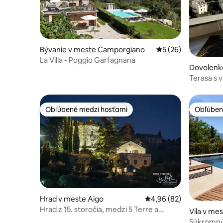
Bývanie v meste Camporgiano
Priemerné ohodnote
5 (26)
La Villa - Poggio Garfagnana
Dovolenk
e Riomag
Terasa s 
Orizzonte
Obľúbené medzi hosťami
Obľúben
Obľúbené medzi hosťami
Obľúben
Hrad v meste Aigo
Priemerné ohodnotenie
4,96 (82)
Hrad z 15. storočia, medzi 5 Terre a
Vila v me
Portofino
Súkromný 