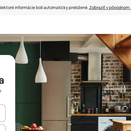
iektoré informácie boli automaticky preložené. 
Zobraziť v pôvodnom 
a
a
rechádzať pomocou klávesov so šípkami nahor a nadol alebo ich pres