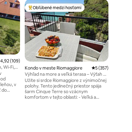
Kondo v 
Obľúbené medzi hosťami
Obľú
Najobľúbenejšie medzi hosťami
Najobľú
Alcova, v
Alcova j
pobreží 
Stredoze
terasovit
súkromne
Blízko vš
zastrčeno
pohodu. Prirodzené svetlo, morský
riemerné ohodnotenie 4,92 z 5, počet hodnotení: 109
4,92 (109)
vánok a z
, Wi-Fi,
Kondo v meste Riomaggiore
Priemerné ohodnote
5 (357)
modernú 
v
vlastnou
Výhľad na more a veľká terasa – Výťah –
 od
ste si do
1,5 kúpeľne
Užite si srdce Riomaggiore z výnimočnej
leňou, v
miestni!
polohy. Tento jedinečný priestor spája
ť do
šarm Cinque Terre so vzácnym
está
komfortom v tejto oblasti: - Veľká a
vybavená panoramatická terasa –
vštíviť
Komfortný výťah: absolútna rarita v
tastickými
Riomaggiore – Strategická poloha: len
notení: 61
1 minúta chôdze od železničnej stanice, v
VENERE,LE
tichej štvrti, ale blízko všetkého. –
my pre
Moderné vybavenie: Klimatizácia v