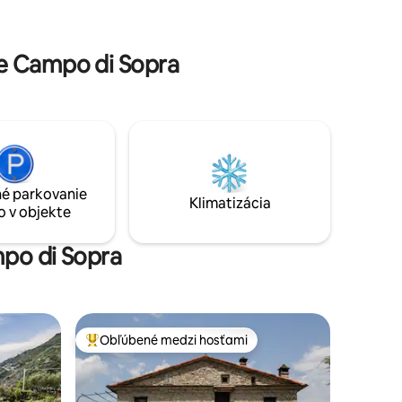
amo v
každej izbe, rýchle pripojenie Wi-Fi,
stor s
práčka a umývačka riadu. Kód CITRA pre
tranná
región Ligúria: 011024-LT-0187
e Campo di Sopra
é parkovanie
Klimatizácia
o v objekte
mpo di Sopra
Obľúbené medzi hosťami
Najobľúbenejšie medzi hosťami