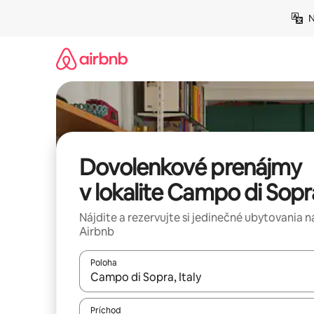
Preskočiť
N
na
obsah.
Dovolenkové prenájmy
v lokalite Campo di Sopr
Nájdite a rezervujte si jedinečné ubytovania n
Airbnb
Poloha
Keď budú výsledky k dispozícii, môžete si ich p
Príchod