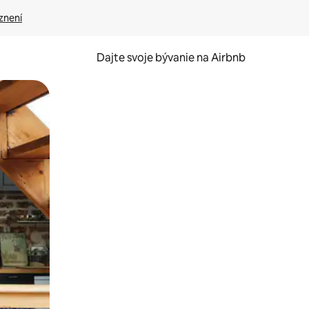
znení
Dajte svoje bývanie na Airbnb
kúmať pomocou dotykových gest či potiahnutia prstom.