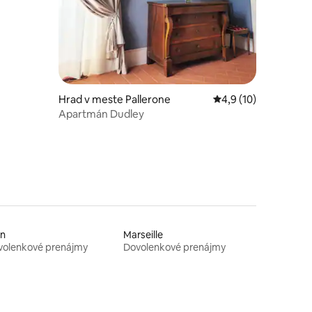
Hrad v meste Pallerone
Priemerné ohodnoten
4,9 (10)
Apartmán Dudley
on
Marseille
volenkové prenájmy
Dovolenkové prenájmy