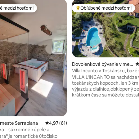
é medzi hosťami
Obľúbené medzi hosťami
é medzi hosťami
Najobľúbenejšie medzi hosťami
Dovolenkové bývanie v mes
P
te Podenzana
Villa Incanto v Toskánsku, bazén
parkovanie
VILLA L'INCANTO sa nachádza 
toskánskych kopcoch, len 3 km
výjazdu z diaľnice,obklopený ze
krátkom čase sa môžete dosta
destinácií, ako sú toskánske m
umenia: Pisa(90 km) ,Lucca (85
km),Florencia(150 km), alebo na
krásne pobrežie Ligúrska s fan
nie 5 z 5, počet hodnotení: 25
 meste Serrapiana
Priemerné ohodnotenie 4,97 z 5, počet hod
4,97 (61)
plážami a
era – súkromné kúpele a
zaujímavosťami:LERICI,PORTO
v Lunigiane
sera“ je romantické útočisko
CINQUE TERRE a VERSILIA zná