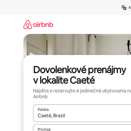
Preskočiť
N
na
obsah.
Dovolenkové prenájmy
v lokalite Caeté
Nájdite a rezervujte si jedinečné ubytovania n
Airbnb
Poloha
Keď budú výsledky k dispozícii, môžete si ich p
Príchod