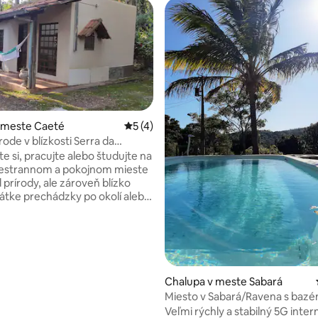
v meste Caeté
Priemerné ohodnotenie 5 z 5, počet ho
5 (4)
ode v blízkosti Serra da
e si, pracujte alebo študujte na
 4,99 z 5, počet hodnotení: 96
iestrannom a pokojnom mieste
 prírody, ale zároveň blízko
o si vychutnajte pokojné
hojdacej sieti. Spojte sa s
 a svetom pri speve vtákov a
u každodenného života. Budete
na úpätí žiarivej Serra da
 v regióne si môžete vychutnať
Chalupa v meste Sabará
dopády v Serra do Gandarela a
Miesto v Sabará/Ravena s baz
árodný park. Bude veľmi dobre
internetom
Veľmi rýchly a stabilný 5G inter
 pobyt bude plný dobrých