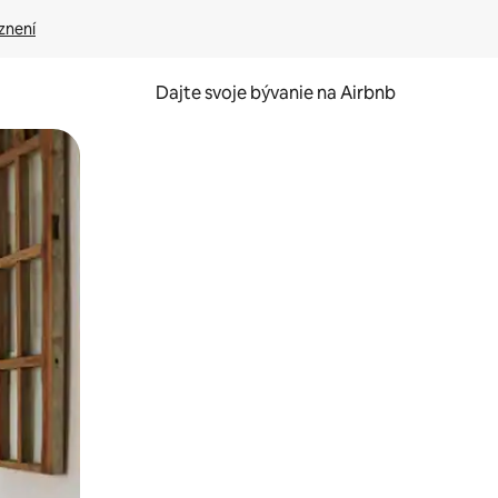
znení
Dajte svoje bývanie na Airbnb
kúmať pomocou dotykových gest či potiahnutia prstom.