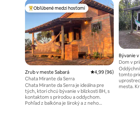
Obľúbené medzi hosťami
Najobľúbenejšie medzi hosťami
Bývanie 
Dom v prír
Piedade
Oddýchnit
Zrub v meste Sabará
Priemerné ohodnotenie
4,99 (96)
tomto pr
Chata Mirante da Serra
uprostred
Chata Mirante da Serra je ideálna pre
mesta. Krátke prechádzky po okolí alebo
tých, ktorí chcú bývanie v blízkosti BH, s
jednoduch
kontaktom s prírodou a oddychom.
ležanie v 
Pohľad z balkóna je široký a z neho
priateľmi
vidíme východ a západ slnka. Atrakcie v
bez zhon
okolí sú: Pedra Rachada, Serra da Piedade
na mieste 
a vodopády. Športové cvičenia: horský
Piedade a
bicykel, turistika, lezenie na boulderi,
krásne vo
trailový beh, jazda. Oddýchnite si na
spoznať n
tomto jedinečnom a tichom mieste.
prijatý a