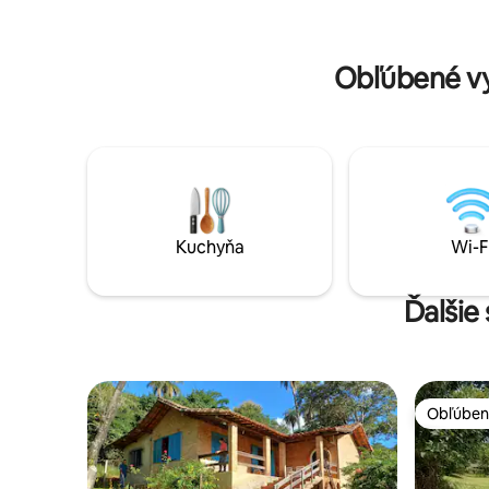
Pozrite si to: @chale_mirante_da_serra
spomieno
Ponúkame zážitky na vidieku, ako
napríklad: • Jazda na koni • Rybolov na
Obľúbené vy
jazere • Vezmite mlieko
Kuchyňa
Wi-F
Ďalšie
Obľúben
Obľúben