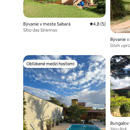
Bývanie v meste Sabará
Priemerné ohodnoten
4,8 (5)
Sítio das Siriemas
Bývanie 
Dom upros
Obľúbené medzi hosťami
Obľúbené medzi hosťami
Bungalov
Sítio Bidi