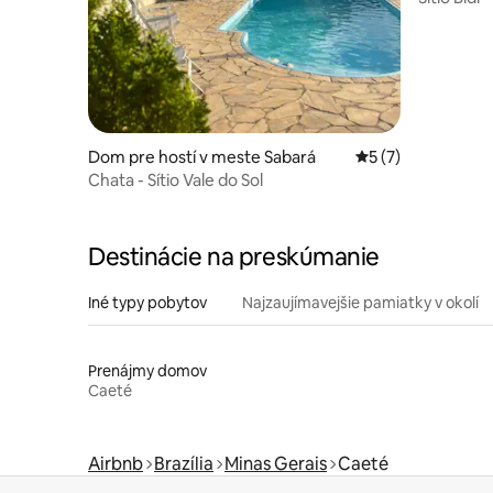
Dom pre hostí v meste Sabará
Priemerné ohodnot
5 (7)
Chata - Sítio Vale do Sol
Destinácie na preskúmanie
Iné typy pobytov
Najzaujímavejšie pamiatky v okolí
Prenájmy domov
Caeté
Airbnb
Brazília
Minas Gerais
Caeté