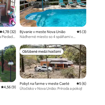
notení: 13
Priemerné ohodnotenie 4,78 z 5, počet hodnotení: 32
4,78 (32)
Bývanie v meste Nova União
Priemerné ohodno
5 (3)
a Piedade
Nádherné miesto so 4 spálňami v
blízkosti BH
Obľúbené medzi hosťami
Obľúbené medzi hosťami
Pobyt na farme v meste Caeté
Priemerné ohodno
5 (6)
Priemerné ohodnotenie 4,56 z 5, počet hodnotení: 9
4,56 (9)
Útočisko v Nova União: Príroda a pokoj!
dnotení: 3