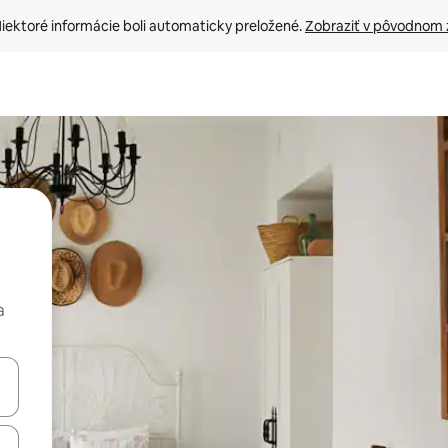
iektoré informácie boli automaticky preložené. 
Zobraziť v pôvodnom 
a
rechádzať pomocou klávesov so šípkami nahor a nadol alebo ich pres