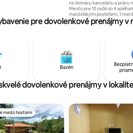
na domácu kanceláriu a prácu n
k.
Miesto pre 10 osôb so 4 spálňam
manželskými posteľami, 1 man
bavenie pre dovolenkové prenájmy v
posteľou, 4 samostatnými post
kúpeľňami, televízorom a hram
dom bez plesne, 45 minút od B
Pergolado so sieťami, plážovým
stoličkami a ombrelones. Blízko Caeté,
Serra da Piedade, Sabará a Rav
Piscina, gril, ihrisko futevôlei, golf,
občerstvenie, totem, ohnisko, 
Bezplatn
sporák na drevo, plne vybaven
i
Bazén
priam
a bicykel.
 skvelé dovolenkové prenájmy v lokalit
é medzi hosťami
é medzi hosťami