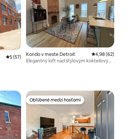
tení: 253
Kondo v meste Detroit
Priemerné ohodnotenie
4,98 (62)
Priemerné ohodnotenie 5 z 5, počet hodnotení: 57
5 (57)
Elegantný loft nad štýlovým kokteilovým
barom
Obľúbené medzi hosťami
Obľúbené medzi hosťami