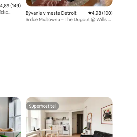
riemerné ohodnotenie 4,89 z 5, počet hodnotení: 149
4,89 (149)
lízko
Bývanie v meste Detroit
Priemerné ohodnotenie 
4,98 (100)
Srdce Midtownu – The Dugout @ Willis St
Retreat
tení: 198
Superhostiteľ
Superhostiteľ