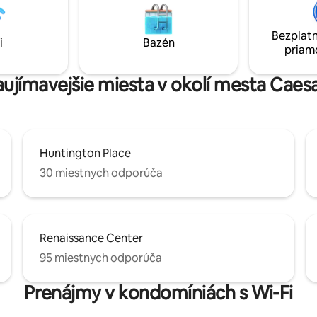
Point Pelee. Centrum WFCU vz
ií a rušného nočného života
minúty. Caesars Windsor, tunel
ho len pár krokov.
Bezplatn
do USA sú vzdialené 10 - 15 min
i
Bazén
priam
Detroit približne 45 minút, nová
minút
zaujímavejšie miesta v okolí mesta Caes
Huntington Place
30 miestnych odporúča
Renaissance Center
95 miestnych odporúča
Prenájmy v kondomíniách s Wi-Fi