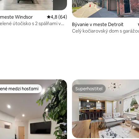
v meste Windsor
Priemerné ohodnotenie 4,8 z 5, počet hodn
4,8 (64)
elené útočisko s 2 spálňami v
Bývanie v meste Detroit
anskej štvrti s parkovaním
Celý kočiarovský dom s garážo
mesta
4,99 z 5, počet hodnotení: 265
ené medzi hosťami
Superhostiteľ
enejšie medzi hosťami
Superhostiteľ