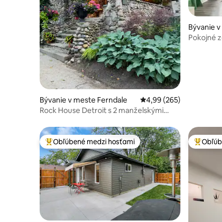
Bývanie 
Pokojné z
Malej Tali
Bývanie v meste Ferndale
Priemerné ohodnotenie 
4,99 (265)
Rock House Detroit s 2 manželskými
posteľami a kanceláriou dizajnovanej
podľa HGTV
Obľúbené medzi hosťami
Obľúb
Najobľúbenejšie medzi hosťami
Najobľúb