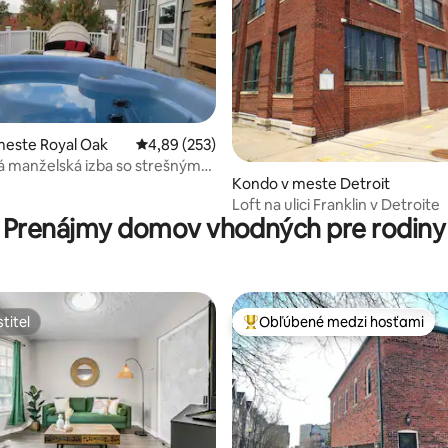
meste Royal Oak
Priemerné ohodnotenie 4,89 z 5, počet hodno
4,89 (253)
á manželská izba so strešným
4,83 z 5, počet hodnotení: 252
Kondo v meste Detroit
 @MicroLux
Loft na ulici Franklin v Detroite
Prenájmy domov vhodných pre rodiny
titeľ
Obľúbené medzi hosťami
titeľ
Najobľúbenejšie medzi hosťami