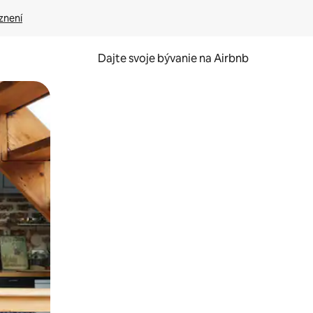
znení
Dajte svoje bývanie na Airbnb
kúmať pomocou dotykových gest či potiahnutia prstom.