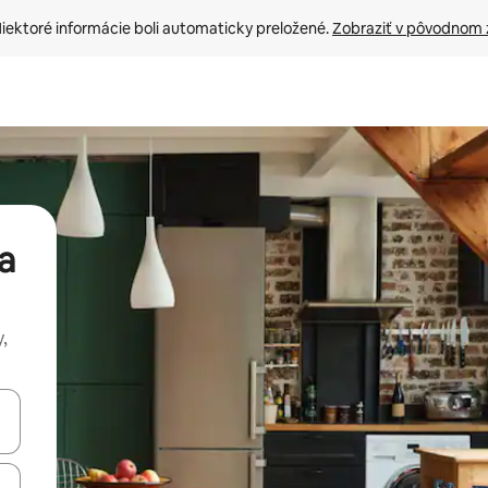
iektoré informácie boli automaticky preložené. 
Zobraziť v pôvodnom 
a
,
rechádzať pomocou klávesov so šípkami nahor a nadol alebo ich pres