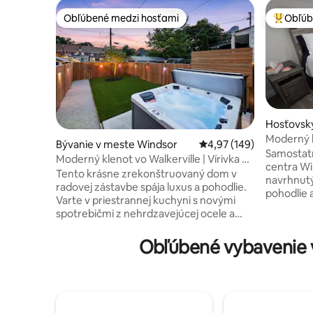
Obľúbené medzi hosťami
Obľúb
Obľúbené medzi hosťami
Najobľúb
Hosťovsk
e Windso
Moderný 
Bývanie v meste Windsor
Priemerné ohodnotenie 
4,97 (149)
mesta
Samostatn
Moderný klenot vo Walkerville | Vírivka a
centra W
útulný dvor
Tento krásne zrekonštruovaný dom v
navrhnut
radovej zástavbe spája luxus a pohodlie.
pohodlie 
Varte v priestrannej kuchyni s novými
pre obcho
spotrebičmi z nehrdzavejúcej ocele a
samostatn
žulovými pracovnými doskami, najedzte
jednotka
sa pri vlastnom drevenom stole na živej
Obľúbené vybavenie 
spotrebič
ploche a vychutnajte si svoje obľúbené
sprchu, p
relácie na 65-palcovej televízii Roku so
priestor, 
zvukovým panelom Sonos. Oddýchnite si
práčovne.
v hlbokej vani alebo si oddýchnite v oáze
zadnom dv
na dvore s veľkou terasou, vírivkou,
miestnych