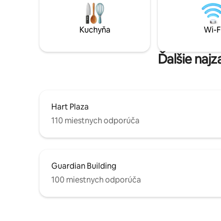
grilom na zemný plyn, záhradným
reštaurác
nábytkom a krásnym osvetlením. V noci
vzdialené
si pokojne oddýchnite na dvoch
Kuchyňa
Wi-F
pohodlných manželských posteliach a
s pohodlnými manželskými vankúšmi.
Ďalšie naj
Hart Plaza
110 miestnych odporúča
Guardian Building
100 miestnych odporúča