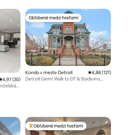
Obľúbené medzi hosťami
Obľúbené medzi hosťami
tení: 352
Kondo v meste Detroit
Priemerné ohodnotenie
4,88 (121)
Detroit Gem! Walk to DT & Stadiums
Priemerné ohodnotenie 4,97 z 5, počet hodnotení: 30
4,97 (30)
Luxury Estate
anželská
Obľúbené medzi hosťami
Najobľúbenejšie medzi hosťami