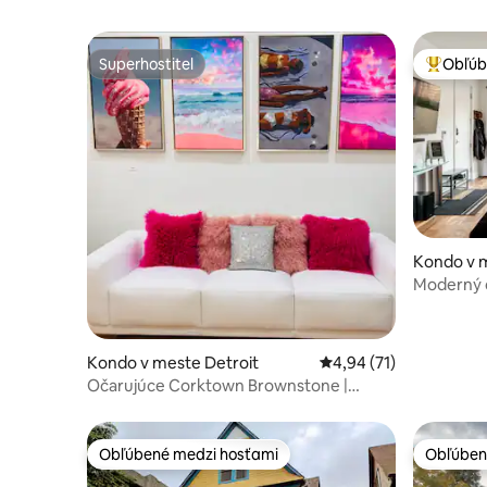
Superhostiteľ
Obľúb
Superhostiteľ
Najobľúb
Kondo v m
Moderný 
coeur de 
Kondo v meste Detroit
Priemerné ohodnotenie
4,94 (71)
Očarujúce Corktown Brownstone |
Súkromná strešná terasa
Obľúbené medzi hosťami
Obľúben
Obľúbené medzi hosťami
Obľúben