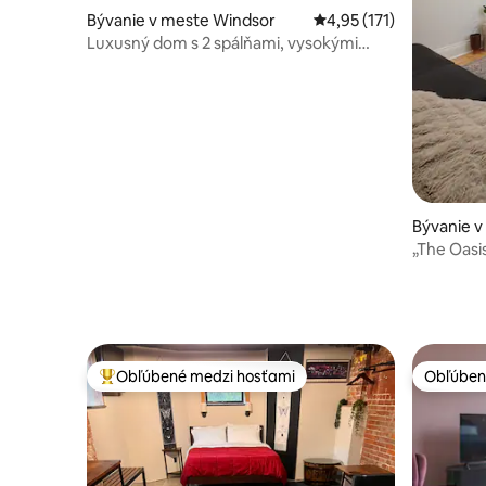
Bývanie v meste Windsor
Priemerné ohodnotenie 
4,95 (171)
Luxusný dom s 2 spálňami, vysokými
stropmi a grilom s terasou
Bývanie 
„The Oasis
1 kúpeľňa
Obľúbené medzi hosťami
Obľúben
Najobľúbenejšie medzi hosťami
Obľúben