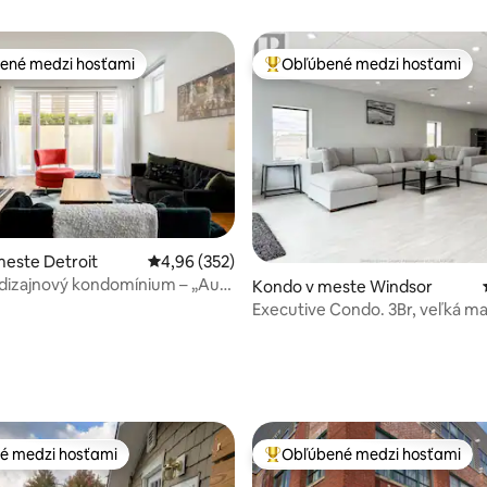
ené medzi hosťami
Obľúbené medzi hosťami
enejšie medzi hosťami
Najobľúbenejšie medzi hosťami
este Detroit
Priemerné ohodnotenie 4,96 z 5, počet hodno
4,96 (352)
dizajnový kondomínium – „Au
Kondo v meste Windsor
Detroit“
Executive Condo. 3Br, veľká m
posteľ s vlastnou kúpeľňou
 4,94 z 5, počet hodnotení: 71
é medzi hosťami
Obľúbené medzi hosťami
é medzi hosťami
Najobľúbenejšie medzi hosťami