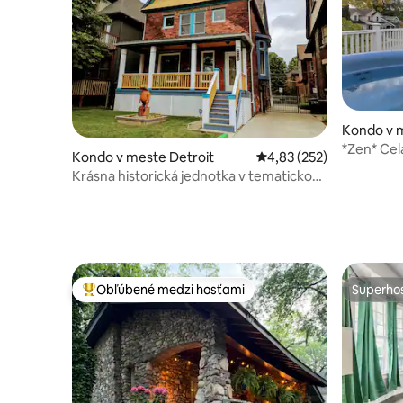
Kondo v 
*Zen* Cel
Kondo v meste Detroit
Priemerné ohodnotenie 
4,83 (252)
kúpeľom,
Krásna historická jednotka v tematickom
dome Lorax
Obľúbené medzi hosťami
Superhos
Najobľúbenejšie medzi hosťami
Superhos