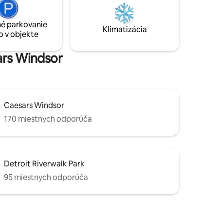
letnými aktivitami. Krátku cestu autom
dialené 3
do kasína, divadla Chrysler/ St. Clair Arts,
 a most
USA Boarder, vlaková stanica v centre
é parkovanie
út. Letisko
Klimatizácia
mesta.
o v objekte
 batéria 9
ars Windsor
Caesars Windsor
170 miestnych odporúča
Detroit Riverwalk Park
95 miestnych odporúča