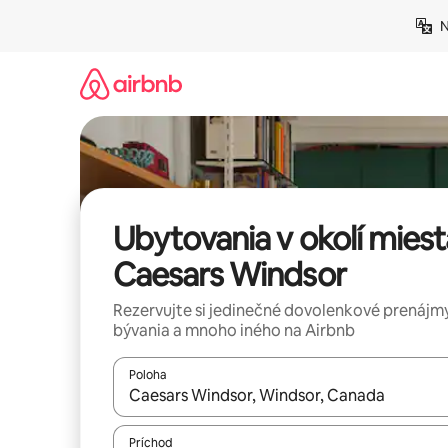
Preskočiť
N
na
obsah.
Ubytovania v okolí miest
Caesars Windsor
Rezervujte si jedinečné dovolenkové prenájmy
bývania a mnoho iného na Airbnb
Poloha
Keď budú výsledky k dispozícii, môžete si ich p
Príchod