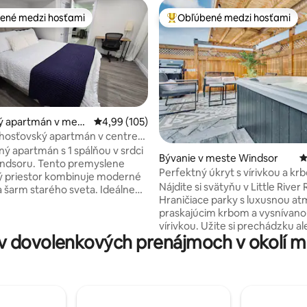
ené medzi hosťami
Obľúbené medzi hosťami
enejšie medzi hosťami
Najobľúbenejšie medzi hosťami
ý apartmán v mest
Priemerné ohodnotenie 4,99 z 5, počet hodno
4,99 (105)
r
hosťovský apartmán v centre
4,97 z 5, počet hodnotení: 149
ý apartmán s 1 spálňou v srdci
Bývanie v meste Windsor
P
indsoru. Tento premyslene
Perfektný úkryt s vírivkou a k
ý priestor kombinuje moderné
Nájdite si svätyňu v Little River
a šarm starého sveta. Ideálne
Hraničiace parky s luxusnou a
dných cestujúcich, páry alebo
praskajúcim krbom a vysnívan
e cestujúcich. Táto ubytovacia
vírivkou. Užite si prechádzku a
 má samostatný vchod,
v dovolenkových prenájmoch v okolí m
na bicykli cez krásne parky a pl
e z nehrdzavejúcej ocele, veľkú
vrátane 10 km+ Ganatchio Trail
riestrannú spálňu, pracovný
Sandpoint Beach (obe sú vzdial
veľké okná a prístup do
minút). Za menej ako 45 minút 
 Oddýchnite si a uvoľnite sa na
ocitnete vo vinárskej krajine al
ore alebo si užite pohodlie
milovníkov prírody, v národno
 obchodov, kaviarní,