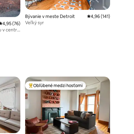
otení: 64
Bývanie v meste Detroit
Priemerné ohodnotenie
4,96 (141)
Veľký syr
Priemerné ohodnotenie 4,95 z 5, počet hodnotení: 76
4,95 (76)
u v centre
Obľúbené medzi hosťami
Najobľúbenejšie medzi hosťami