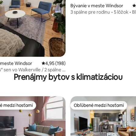
4,95 z 5, počet hodnotení: 171
Bývanie v meste Windsor
P
3 spálne pre rodinu • 5 lôžok • B
centra
v meste Windsor
Priemerné ohodnotenie 4,95 z 5, počet hodno
4,95 (198)
“ sen vo Walkerville / 2 spálne –
Prenájmy bytov s klimatizáciou
é medzi hosťami
Obľúbené medzi hosťami
é medzi hosťami
Obľúbené medzi hosťami