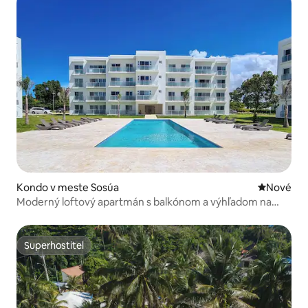
Kondo v meste Sosúa
Nové ubyt
Nové
Moderný loftový apartmán s balkónom a výhľadom na
mesto
Superhostiteľ
Superhostiteľ