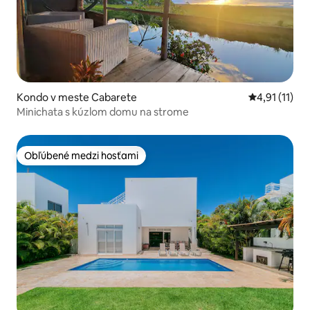
Kondo v meste Cabarete
Priemerné oh
4,91 (11)
Minichata s kúzlom domu na strome
Obľúbené medzi hosťami
Obľúbené medzi hosťami