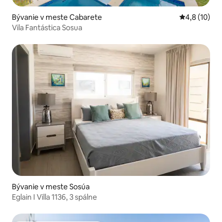
Bývanie v meste Cabarete
Priemerné o
4,8 (10)
Vila Fantástica Sosua
Bývanie v meste Sosúa
Eglain I Villa 1136, 3 spálne