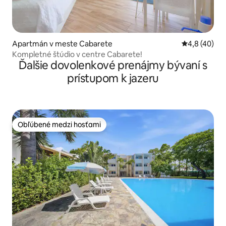
Apartmán v meste Cabarete
Priemerné oh
4,8 (40)
Kompletné štúdio v centre Cabarete!
Ďalšie dovolenkové prenájmy bývaní s
prístupom k jazeru
Obľúbené medzi hosťami
Obľúbené medzi hosťami