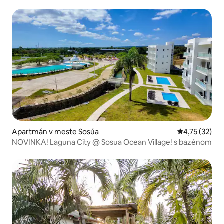
Apartmán v meste Sosúa
Priemerné oh
4,75 (32)
NOVINKA! Laguna City @ Sosua Ocean Village! s bazénom