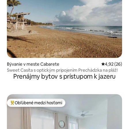
Bývanie v meste Cabarete
Priemerné oho
4,92 (26)
Sweet Casita s optickým pripojením Prechádzka na pláž!
Prenájmy bytov s prístupom k jazeru
Obľúbené medzi hosťami
Najobľúbenejšie medzi hosťami