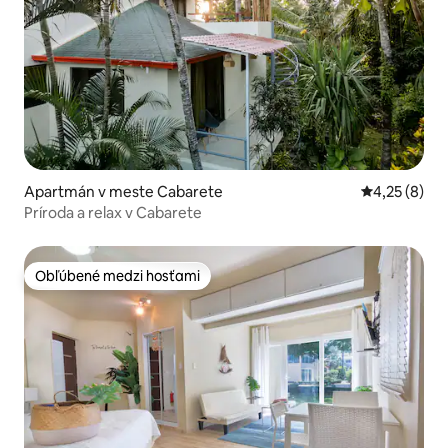
Apartmán v meste Cabarete
Priemerné oh
4,25 (8)
Príroda a relax v Cabarete
Obľúbené medzi hosťami
Obľúbené medzi hosťami