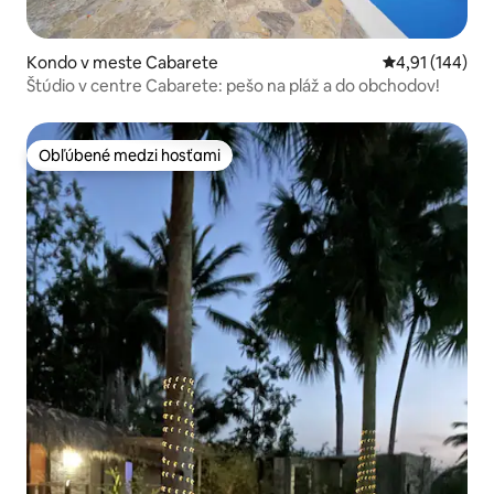
Kondo v meste Cabarete
Priemerné ohod
4,91 (144)
Štúdio v centre Cabarete: pešo na pláž a do obchodov!
Obľúbené medzi hosťami
Obľúbené medzi hosťami