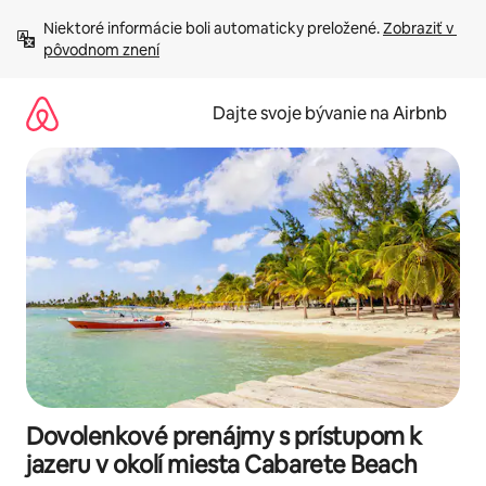
Preskočiť
Niektoré informácie boli automaticky preložené. 
Zobraziť v 
na
pôvodnom znení
obsah.
Dajte svoje bývanie na Airbnb
Dovolenkové prenájmy s prístupom k
jazeru v okolí miesta Cabarete Beach