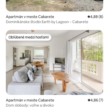
Apartmán v meste Cabarete
Priemerné oh
4,88 (8)
Dominikánske štúdio Earth by Lagoon – Cabarete
Obľúbené medzi hosťami
Obľúbené medzi hosťami
Apartmán v meste Cabarete
Priemerné oh
4,86 (7)
Dom slobody: voľne a divoko