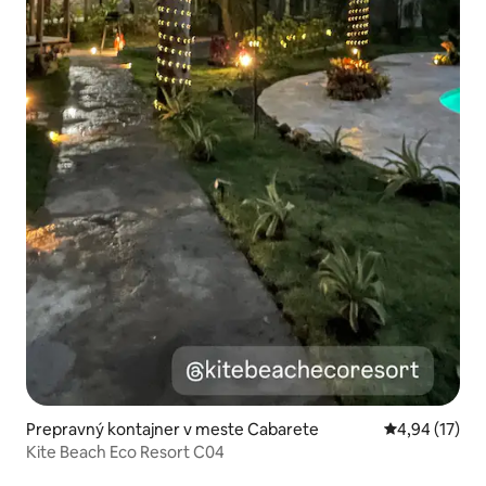
Prepravný kontajner v meste Cabarete
Priemerné oho
4,94 (17)
Kite Beach Eco Resort C04