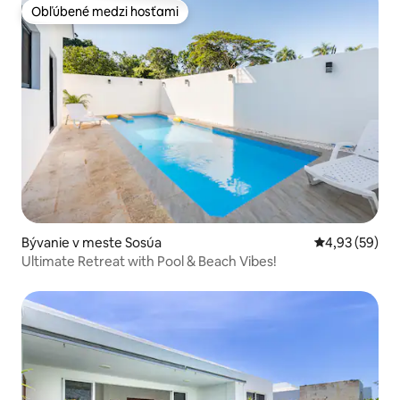
Obľúbené medzi hosťami
Obľúbené medzi hosťami
Bývanie v meste Sosúa
Priemerné oho
4,93 (59)
Ultimate Retreat with Pool & Beach Vibes!