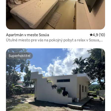
Apartmán v meste Sosúa
Priemerné o
4,9 (10)
Útulné miesto pre vás na pokojný pobyt a relax v Sosua,
RD
Superhostiteľ
Superhostiteľ