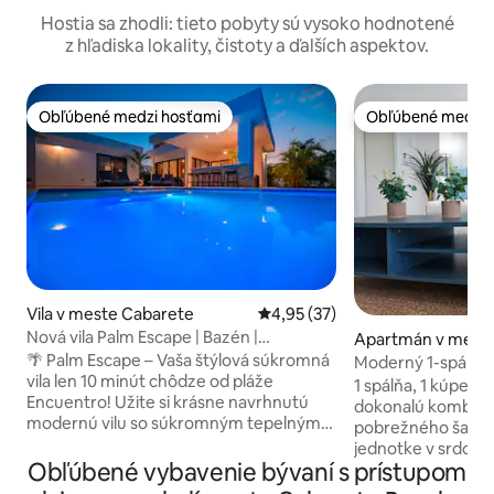
Hostia sa zhodli: tieto pobyty sú vysoko hodnotené
z hľadiska lokality, čistoty a ďalších aspektov.
Obľúbené medzi hosťami
Obľúbené medzi 
Obľúbené medzi hosťami
Obľúbené medzi 
Vila v meste Cabarete
Priemerné ohodnotenie 4,95 z 
4,95 (37)
Nová vila Palm Escape | Bazén |
Apartmán v meste
Klimatizácia | Gril | Fontána
🌴 Palm Escape – Vaša štýlová súkromná
Moderný 1-spálňo
vila len 10 minút chôdze od pláže
SOV
1 spálňa, 1 kúpeľňa
Encuentro! Užite si krásne navrhnutú
dokonalú kombinác
modernú vilu so súkromným tepelným
pobrežného šarmu 
čerpadlom (na požiadanie), bujnou
jednotke v srdci m
tropickou záhradou, tienistou terasou,
Obľúbené vybavenie bývaní s prístupom
exkluzívnej dedink
plnou klimatizáciou, inteligentnými
Táto jednotka na 