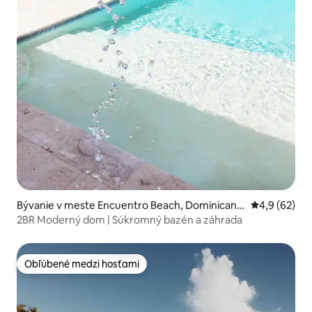
Bývanie v meste Encuentro Beach, Dominican R
Priemerné oh
4,9 (62)
epublic
2BR Moderný dom | Súkromný bazén a záhrada
Obľúbené medzi hosťami
Obľúbené medzi hosťami