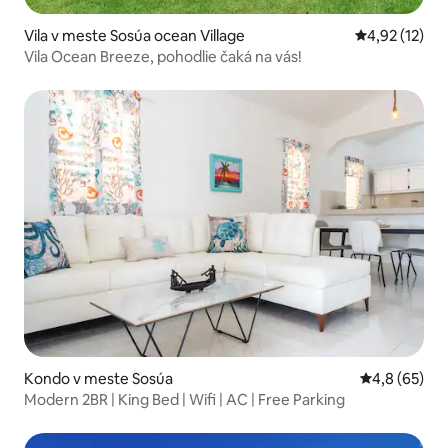
Vila v meste Sosúa ocean Village
Priemerné oh
4,92 (12)
Vila Ocean Breeze, pohodlie čaká na vás!
Kondo v meste Sosúa
Priemerné oh
4,8 (65)
Modern 2BR | King Bed | Wifi | AC | Free Parking