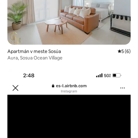
Apartmán v meste Sosúa
Priemerné
5 (6)
Aura, Sosua Ocean Village