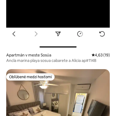
Apartmán v meste Sosúa
Priemerné oho
4,63 (19)
Ancla marina playa sosua cabarete a Alicia ap#114B
Obľúbené medzi hosťami
Obľúbené medzi hosťami