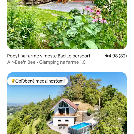
Pobyt na farme v meste Bad Loipersdorf
Priemerné oho
4,98 (82)
Air-Bee'n'Bee • Glamping na farme 1.0
Obľúbené medzi hosťami
Najobľúbenejšie medzi hosťami