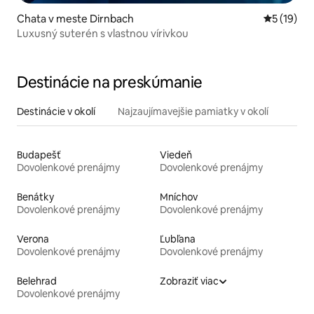
Chata v meste Dirnbach
Priemerné 
5 (19)
Luxusný suterén s vlastnou vírivkou
Destinácie na preskúmanie
Destinácie v okolí
Najzaujímavejšie pamiatky v okolí
Budapešť
Viedeň
Dovolenkové prenájmy
Dovolenkové prenájmy
Benátky
Mníchov
Dovolenkové prenájmy
Dovolenkové prenájmy
Verona
Ľubľana
Dovolenkové prenájmy
Dovolenkové prenájmy
Belehrad
Zobraziť viac
Dovolenkové prenájmy