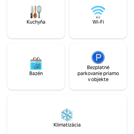
schodmi), plne vybavenou kuchyňou,
prepojený so zák
klimatizáciou, altánkom a sporákom na
Nachádza sa v čiste
drevo si môžete naplno vychutnať život
na oddych alebo o
a prírodu.
Goričko.
Kuchyňa
Wi-Fi
Bezplatné
Bazén
parkovanie priamo
v objekte
Klimatizácia