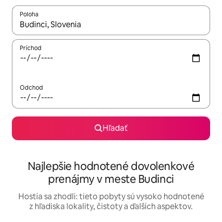
Poloha
Keď budú výsledky k dispozícii, môžete si ich prechádzať pom
Príchod
Odchod
Hľadať
Najlepšie hodnotené dovolenkové
prenájmy v meste Budinci
Hostia sa zhodli: tieto pobyty sú vysoko hodnotené
z hľadiska lokality, čistoty a ďalších aspektov.