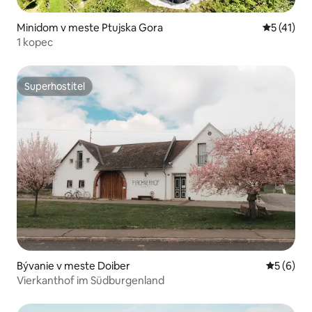
Minidom v meste Ptujska Gora
Priemerné
5 (41)
1 kopec
Superhostiteľ
Superhostiteľ
Bývanie v meste Doiber
Priemerné
5 (6)
Vierkanthof im Südburgenland