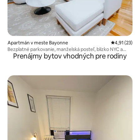
Apartmán v meste Bayonne
Priemerné oh
4,91 (23)
Bezplatné parkovanie, manželská posteľ, blízko NYC a
Prenájmy bytov vhodných pre rodiny
EWR, 3 spálne, 2 kúpeľne