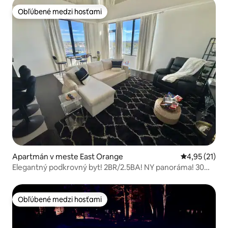
Obľúbené medzi hosťami
Obľúbené medzi hosťami
Apartmán v meste East Orange
Priemerné oh
4,95 (21)
Elegantný podkrovný byt! 2BR/2.5BA! NY panoráma! 30
minút do NYC
Obľúbené medzi hosťami
Obľúbené medzi hosťami