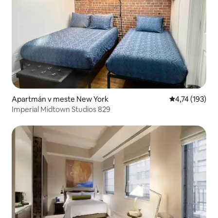
Apartmán v meste New York
Priemerné oho
4,74 (193)
Imperial Midtown Studios 829