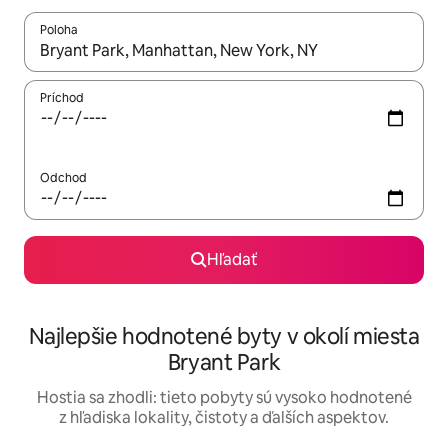
Poloha
Keď budú výsledky k dispozícii, môžete si ich prechádzať pom
Príchod
Odchod
Hľadať
Najlepšie hodnotené byty v okolí miesta
Bryant Park
Hostia sa zhodli: tieto pobyty sú vysoko hodnotené
z hľadiska lokality, čistoty a ďalších aspektov.