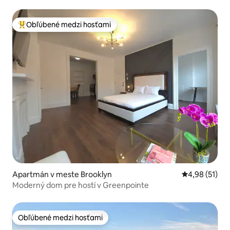
Obľúbené medzi hosťami
Najobľúbenejšie medzi hosťami
Apartmán v meste Brooklyn
Priemerné oho
4,98 (51)
Moderný dom pre hostí v Greenpointe
Obľúbené medzi hosťami
Obľúbené medzi hosťami