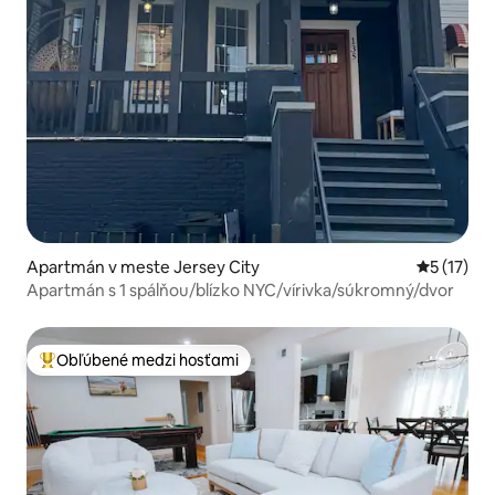
Apartmán v meste Jersey City
Priemerné
5 (17)
Apartmán s 1 spálňou/blízko NYC/vírivka/súkromný/dvor
Obľúbené medzi hosťami
Najobľúbenejšie medzi hosťami