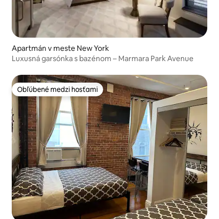
Apartmán v meste New York
Luxusná garsónka s bazénom – Marmara Park Avenue
Obľúbené medzi hosťami
Obľúbené medzi hosťami