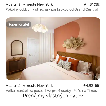
Apartmán v meste New York
Priemerné oho
4,81 (36)
Pokojný oddych + strecha – pár krokov od Grand Central
Superhostiteľ
Superhostiteľ
Apartmán v meste New York
Priemerné oho
4,92 (66)
Veľká manželská posteľ | Až pre 4 osoby | Pešo na Times
Prenájmy vlastných bytov
Square a Broadway