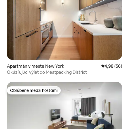
Apartmán v meste New York
Priemerné oho
4,98 (56)
Okúzľujúci výlet do Meatpacking District
Obľúbené medzi hosťami
Obľúbené medzi hosťami