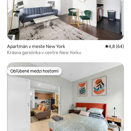
Apartmán v meste New York
Priemerné oh
4,8 (64)
Krásna garsónka v centre New Yorku
Obľúbené medzi hosťami
Obľúbené medzi hosťami