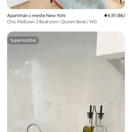
Apartmán v meste New York
Priemerné oho
4,91 (86)
Chic Midtown 2 Bedroom | Queen Beds | WD
Superhostiteľ
Superhostiteľ