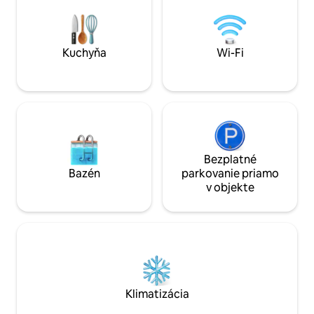
Užite si pokojný, š
druhom poschodí bez výťahu s dvoma
Midtownu. Radi 
schodiskami, čo nemusí vyhovovať
čímkoľvek, čo bud
každému, ale mnohí hostia považujú
toto ubytovanie a jeho polohu za to
Kuchyňa
Wi-Fi
stojace!!
Bezplatné
Bazén
parkovanie priamo
v objekte
Klimatizácia