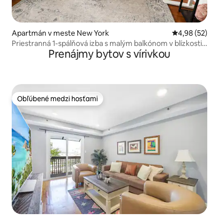
Apartmán v meste New York
Priemerné oho
4,98 (52)
Priestranná 1-spálňová izba s malým balkónom v blízkosti
Prenájmy bytov s vírivkou
Times Square
Obľúbené medzi hosťami
Obľúbené medzi hosťami