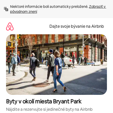
Preskočiť
Niektoré informácie boli automaticky preložené. 
Zobraziť v 
na
pôvodnom znení
obsah.
Dajte svoje bývanie na Airbnb
Byty v okolí miesta Bryant Park
Nájdite a rezervujte si jedinečné byty na Airbnb