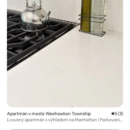
Apartmán v meste Weehawken Township
Priemerné
5 (3)
Luxusný apartmán s výhľadom na Manhattan | Parkovanie
| 10 minút do NYC