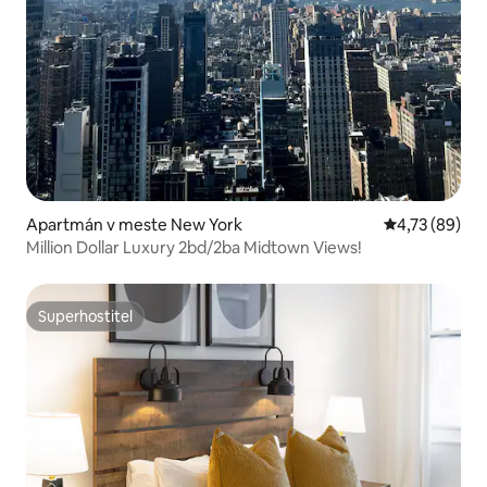
Apartmán v meste New York
Priemerné oho
4,73 (89)
Million Dollar Luxury 2bd/2ba Midtown Views!
Superhostiteľ
Superhostiteľ