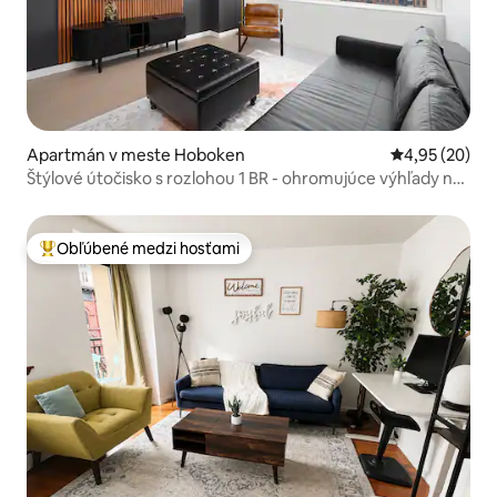
Apartmán v meste Hoboken
Priemerné oho
4,95 (20)
Štýlové útočisko s rozlohou 1 BR - ohromujúce výhľady na
New York
Obľúbené medzi hosťami
Najobľúbenejšie medzi hosťami