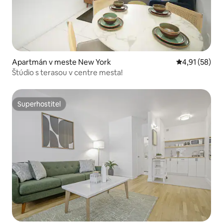
Apartmán v meste New York
Priemerné oho
4,91 (58)
Štúdio s terasou v centre mesta!
Superhostiteľ
Superhostiteľ