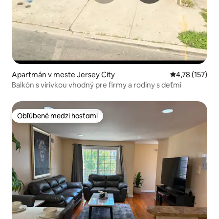
Apartmán v meste Jersey City
Priemerné oho
4,78 (157)
Balkón s vírivkou vhodný pre firmy a rodiny s deťmi
Obľúbené medzi hosťami
Obľúbené medzi hosťami