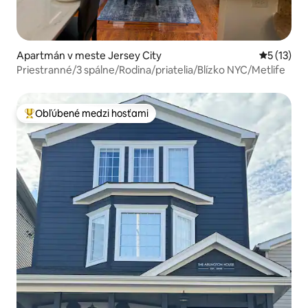
Apartmán v meste Jersey City
Priemerné
5 (13)
Priestranné/3 spálne/Rodina/priatelia/Blízko NYC/Metlife
Obľúbené medzi hosťami
Najobľúbenejšie medzi hosťami