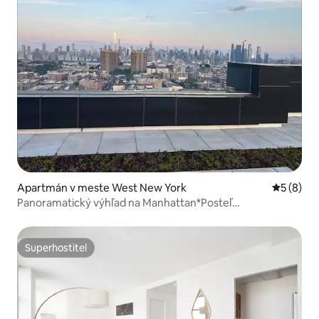
Apartmán v meste West New York
Priemerné
5 (8)
Panoramatický výhľad na Manhattan*Posteľ
King*Parkovanie*
Superhostiteľ
Superhostiteľ