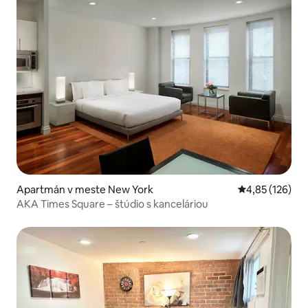
Apartmán v meste New York
Priemerné ohod
4,85 (126)
AKA Times Square – štúdio s kanceláriou