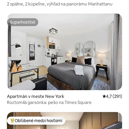
2 spálne, 2 kúpeľne, výhľad na panorámu Manhattanu
Superhostiteľ
Superhostiteľ
Apartmán v meste New York
Priemerné oh
4,7 (291)
Roztomilá garsónka: pešo na Times Square
Obľúbené medzi hosťami
Najobľúbenejšie medzi hosťami