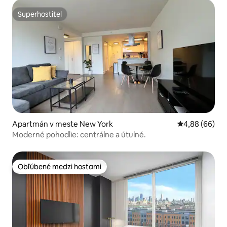
Superhostiteľ
Superhostiteľ
Apartmán v meste New York
Priemerné oho
4,88 (66)
Moderné pohodlie: centrálne a útulné.
Obľúbené medzi hosťami
Obľúbené medzi hosťami