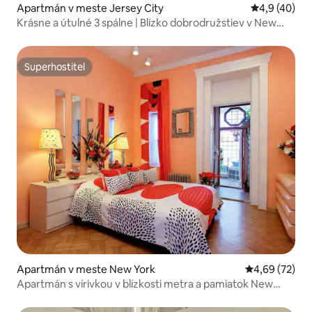
Apartmán v meste Jersey City
Priemerné oh
4,9 (40)
Krásne a útulné 3 spálne | Blízko dobrodružstiev v New
Yorku
Superhostiteľ
Superhostiteľ
Apartmán v meste New York
Priemerné oho
4,69 (72)
Apartmán s vírivkou v blízkosti metra a pamiatok New
Yorku