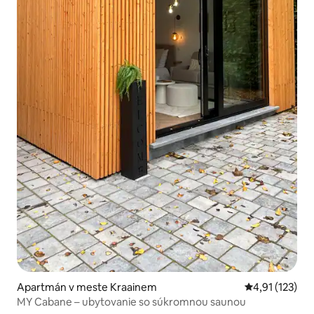
Apartmán v meste Kraainem
Priemerné oho
4,91 (123)
MY Cabane – ubytovanie so súkromnou saunou