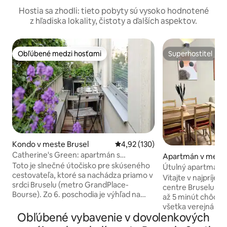
Hostia sa zhodli: tieto pobyty sú vysoko hodnotené
z hľadiska lokality, čistoty a ďalších aspektov.
Obľúbené medzi hosťami
Superhostiteľ
Obľúbené medzi hosťami
Superhostiteľ
Kondo v meste Brusel
Priemerné ohodnotenie 4,92 z 5
4,92 (130)
Catherine's Green: apartmán s
Apartmán v meste
balkónom neďaleko Grand Place
Toto je slnečné útočisko pre skúseného
cht
Útulný apartmán s
cestovateľa, ktoré sa nachádza priamo v
mesta
Vitajte v najpríj
srdci Bruselu (metro GrandPlace-
centre Bruselu. A
Bourse). Zo 6. poschodia je výhľad na
až 5 minút chôdze 
námestie Sq Ste-Catherine a zvonicu.
všetka verejná dop
Okolie je obklopené dizajnérskymi
Obľúbené vybavenie v dovolenkových
pár krokov. Ideálne
obchodmi, gurmánskymi reštauráciami,
prichádzajú presk