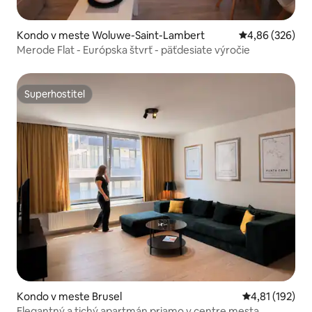
Kondo v meste Woluwe-Saint-Lambert
Priemerné ohod
4,86 (326)
Merode Flat - Európska štvrť - päťdesiate výročie
Superhostiteľ
Superhostiteľ
Kondo v meste Brusel
Priemerné oho
4,81 (192)
Elegantný a tichý apartmán priamo v centre mesta