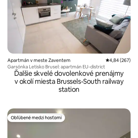
Apartmán v meste Zaventem
Priemerné ohod
4,84 (267)
Garsónka Letisko Brusel: apartmán EU-district
Ďalšie skvelé dovolenkové prenájmy
v okolí miesta Brussels-South railway
station
Obľúbené medzi hosťami
Obľúbené medzi hosťami