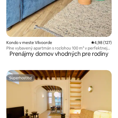
Kondo v meste Vilvoorde
Priemerné ohod
4,98 (127)
Plne vybavený apartmán s rozlohou 100 m² v perfektnej
Prenájmy domov vhodných pre rodiny
lokalite
Superhostiteľ
Superhostiteľ