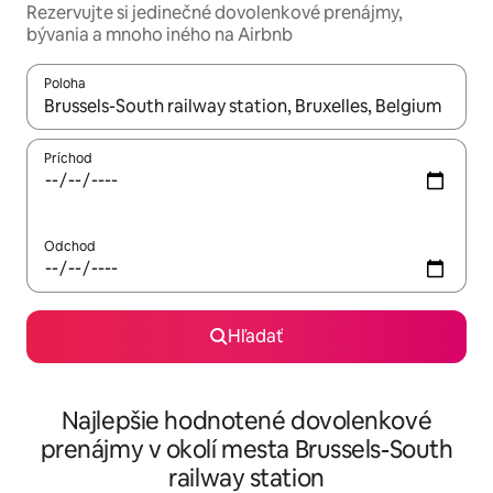
Rezervujte si jedinečné dovolenkové prenájmy,
bývania a mnoho iného na Airbnb
Poloha
Keď budú výsledky k dispozícii, môžete si ich prechádzať pom
Príchod
Odchod
Hľadať
Najlepšie hodnotené dovolenkové
prenájmy v okolí mesta Brussels-South
railway station