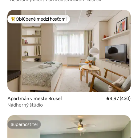
Obľúbené medzi hosťami
Najobľúbenejšie medzi hosťami
Apartmán v meste Brusel
Priemerné ohod
4,97 (430)
Nádherný štúdio
Superhostiteľ
Superhostiteľ