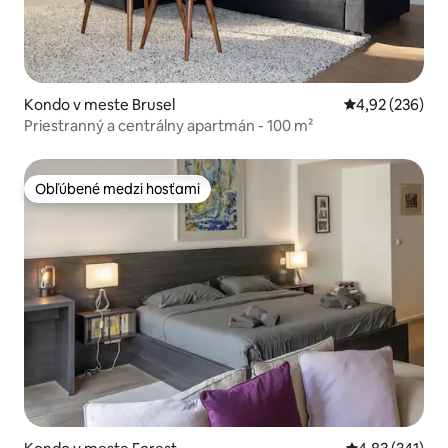
Kondo v meste Brusel
Priemerné ohod
4,92 (236)
Priestranný a centrálny apartmán - 100 m²
Obľúbené medzi hosťami
Obľúbené medzi hosťami