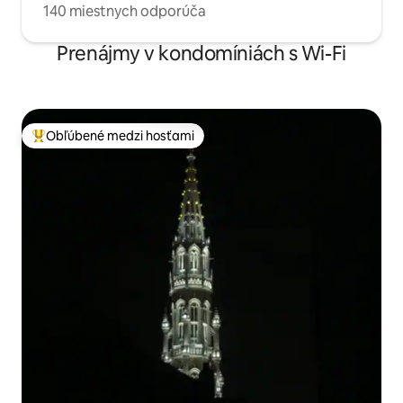
140 miestnych odporúča
Prenájmy v kondomíniách s Wi-Fi
Obľúbené medzi hosťami
Najobľúbenejšie medzi hosťami