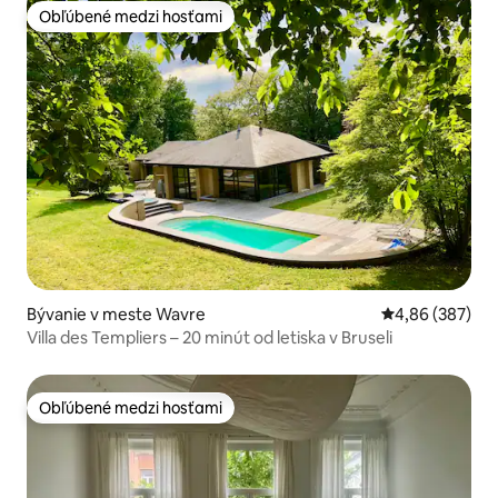
Obľúbené medzi hosťami
Obľúbené medzi hosťami
Bývanie v meste Wavre
Priemerné ohod
4,86 (387)
Villa des Templiers – 20 minút od letiska v Bruseli
Obľúbené medzi hosťami
Obľúbené medzi hosťami