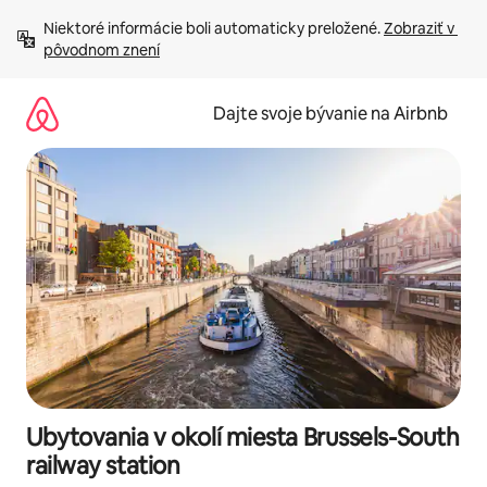
Preskočiť
Niektoré informácie boli automaticky preložené. 
Zobraziť v 
na
pôvodnom znení
obsah.
Dajte svoje bývanie na Airbnb
Ubytovania v okolí miesta Brussels-South
railway station