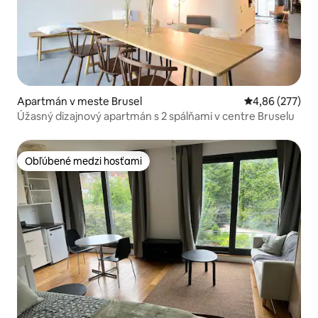
Apartmán v meste Brusel
Priemerné ohod
4,86 (277)
Úžasný dizajnový apartmán s 2 spálňami v centre Bruselu
Obľúbené medzi hosťami
Obľúbené medzi hosťami