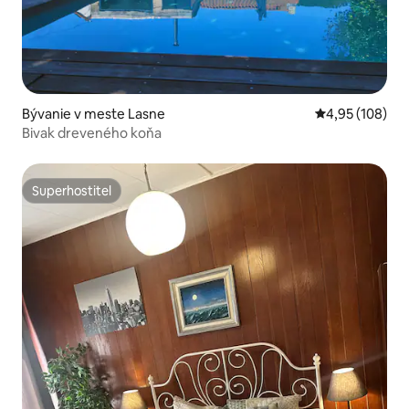
Bývanie v meste Lasne
Priemerné ohod
4,95 (108)
Bivak dreveného koňa
Superhostiteľ
Superhostiteľ