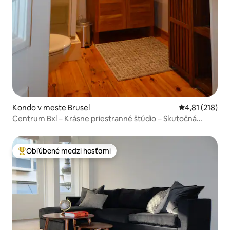
Kondo v meste Brusel
Priemerné oho
4,81 (218)
Centrum Bxl – Krásne priestranné štúdio – Skutočná
posteľ
Obľúbené medzi hosťami
Najobľúbenejšie medzi hosťami