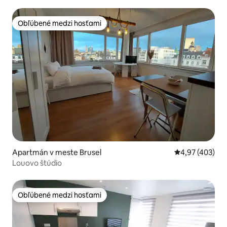
Obľúbené medzi hosťami
Obľúbené medzi hosťami
Apartmán v meste Brusel
Priemerné ohod
4,97 (403)
Louovo štúdio
Obľúbené medzi hosťami
Obľúbené medzi hosťami