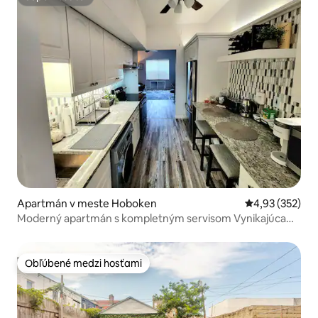
Superhostiteľ
Apartmán v meste Hoboken
Priemerné ohod
4,93 (352)
Moderný apartmán s kompletným servisom Vynikajúca
poloha pre 4 osoby
Obľúbené medzi hosťami
Obľúbené medzi hosťami