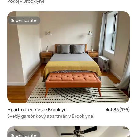
Pokoj v Brooklyne
Superhostiteľ
Superhostiteľ
Apartmán v meste Brooklyn
Priemerné ohod
4,85 (176)
Svetlý garsónkový apartmán v Brooklyne!
Superhostiteľ