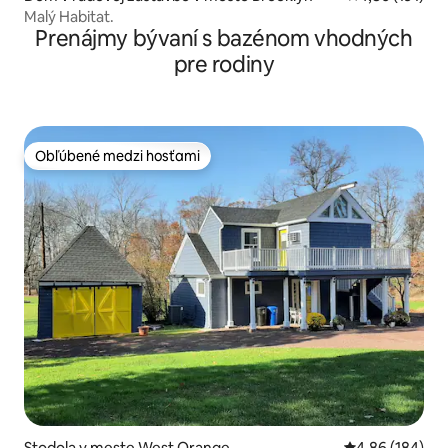
Malý Habitat.
Prenájmy bývaní s bazénom vhodných
pre rodiny
Obľúbené medzi hosťami
Obľúbené medzi hosťami
Stodola v meste West Orange
Priemerné ohod
4,86 (184)