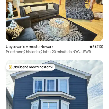
Ubytovanie v meste Newark
Priemerné o
5 (210)
Priestranný historický loft • 20 minút do NYC a EWR
Obľúbené medzi hosťami
Najobľúbenejšie medzi hosťami