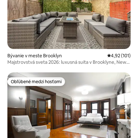
Bývanie v meste Brooklyn
Priemerné oho
4,92 (101)
Majstrovstvá sveta 2026: luxusná suita v Brooklyne, New
York
Obľúbené medzi hosťami
Obľúbené medzi hosťami