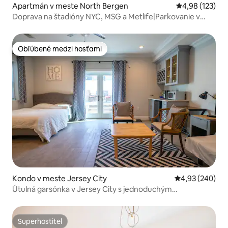
Apartmán v meste North Bergen
Priemerné ohod
4,98 (123)
Doprava na štadióny NYC, MSG a Metlife|Parkovanie v
garáži!
Obľúbené medzi hosťami
Obľúbené medzi hosťami
Kondo v meste Jersey City
Priemerné ohod
4,93 (240)
Útulná garsónka v Jersey City s jednoduchým
dochádzaním
Superhostiteľ
Superhostiteľ