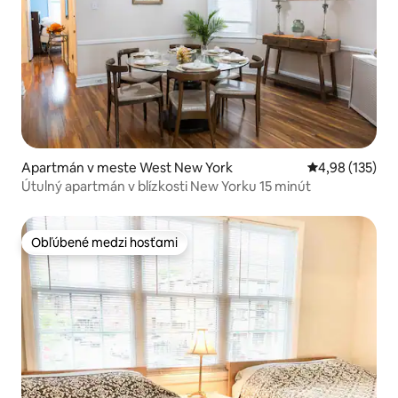
Apartmán v meste West New York
Priemerné ohod
4,98 (135)
Útulný apartmán v blízkosti New Yorku 15 minút
Obľúbené medzi hosťami
Obľúbené medzi hosťami