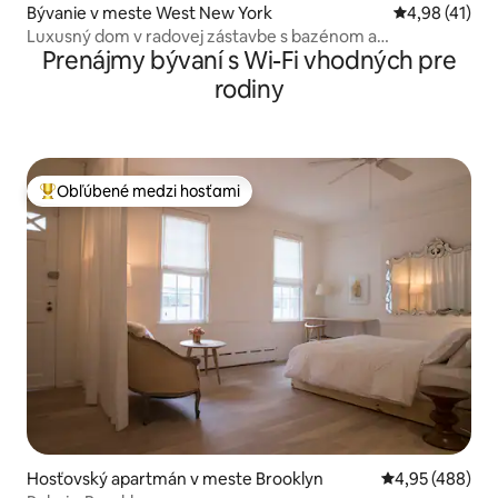
Bývanie v meste West New York
Priemerné oho
4,98 (41)
Luxusný dom v radovej zástavbe s bazénom a
Prenájmy bývaní s Wi-Fi vhodných pre
parkovaním.
rodiny
Obľúbené medzi hosťami
Najobľúbenejšie medzi hosťami
Hosťovský apartmán v meste Brooklyn
Priemerné ohod
4,95 (488)