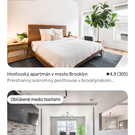
Hosťovský apartmán v meste Brooklyn
Priemerné oho
4,9 (305)
Priestranný súkromný penthouse v brooklynskom
domčeku:
Obľúbené medzi hosťami
Obľúbené medzi hosťami