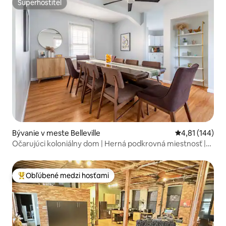
Superhostiteľ
Superhostiteľ
Bývanie v meste Belleville
Priemerné ohod
4,81 (144)
Očarujúci koloniálny dom | Herná podkrovná miestnosť |
Veľký dvor
Obľúbené medzi hosťami
Najobľúbenejšie medzi hosťami