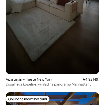
Apartmán v meste New York
Priemerné oho
4,92 (49)
2 spálne, 2 kúpeľne, výhľad na panorámu Manhattanu
Obľúbené medzi hosťami
Obľúbené medzi hosťami