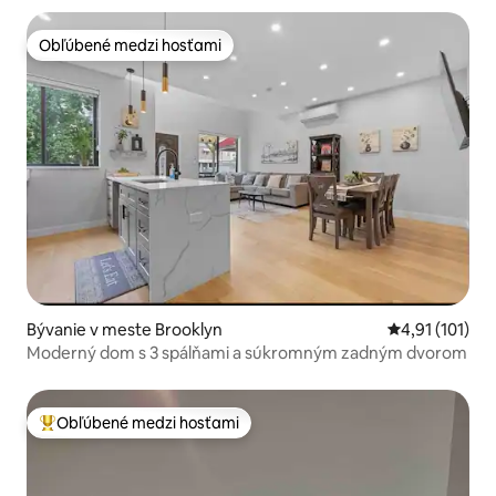
Obľúbené medzi hosťami
Obľúbené medzi hosťami
Bývanie v meste Brooklyn
Priemerné oho
4,91 (101)
Moderný dom s 3 spálňami a súkromným zadným dvorom
Obľúbené medzi hosťami
Najobľúbenejšie medzi hosťami