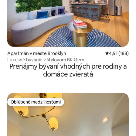
Apartmán v meste Brooklyn
Priemerné ohod
4,91 (188)
Luxusné bývanie v štýlovom BK Gem
Prenájmy bývaní vhodných pre rodiny a
domáce zvieratá
Obľúbené medzi hosťami
Obľúbené medzi hosťami