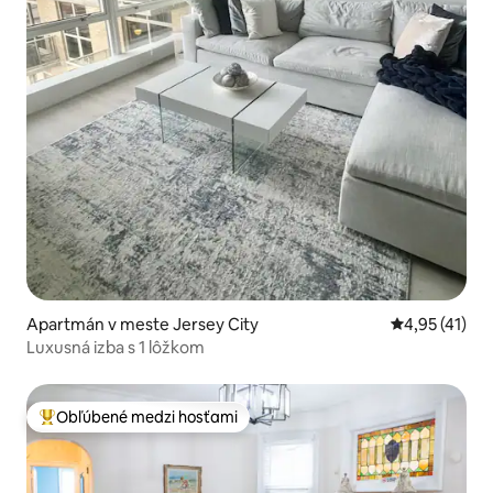
Apartmán v meste Jersey City
Priemerné oh
4,95 (41)
Luxusná izba s 1 lôžkom
Obľúbené medzi hosťami
Najobľúbenejšie medzi hosťami