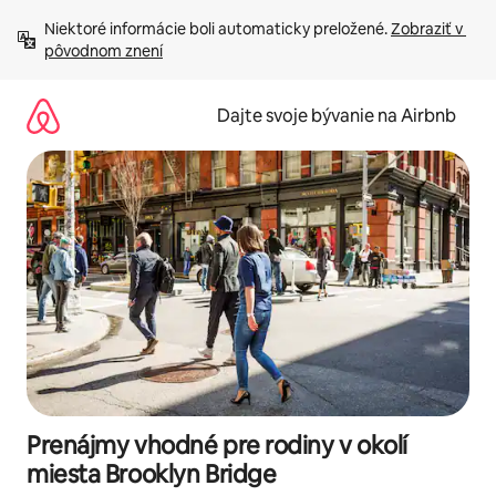
Preskočiť
Niektoré informácie boli automaticky preložené. 
Zobraziť v 
na
pôvodnom znení
obsah.
Dajte svoje bývanie na Airbnb
Prenájmy vhodné pre rodiny v okolí
miesta Brooklyn Bridge