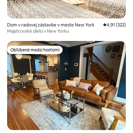
Dom v radovej zástavbe v meste New York
Priemerné ohod
4,91 (322)
Majstrovské dielo v New Yorku
Obľúbené medzi hosťami
Obľúbené medzi hosťami