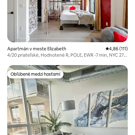
Apartmán v meste Elizabeth
Priemerné oho
4,86 (111)
4/20 priateľské, Hodnotené R, POLE, EWR -7 min, NYC 27
min
Obľúbené medzi hosťami
Obľúbené medzi hosťami