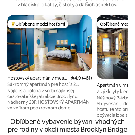
z hľadiska lokality, čistoty a ďalších aspektov.
Obľúbené medzi hosťami
Obľúbené medzi 
Najobľúbenejšie medzi hosťami
Obľúbené medzi 
Hosťovský apartmán v meste
Priemerné ohodnotenie 4,9 z 5
4,9 (461)
Brooklyn
Súkromný apartmán pre hostí s 2
Apartmán v meste
spálňami v lofte pri Brooklynskom moste
Najlepšia poloha v srdci najlepšej
Živý skrytý klenot
cestovateľskej atrakcie Brooklynu.
Náš nový 2-izbový
Nádherný 2BR HOSŤOVSKÝ APARTMÁN
Stuyvesant, ideáln
vo veľkom podkrovnom dome
hostí. Tento pries
dlhoročného rezidenta DUMBO. Super
obývacia izba s f
súkromné. Vyhradená súkromná
Obľúbené vybavenie bývaní vhodných
pohovkou, ktorá 
kúpeľňa a druhý vchod pre vaše
prepojená s otvo
pre rodiny v okolí miesta Brooklyn Bridge
exkluzívne použitie. 1 zastávka metrom
vybavenou plne v