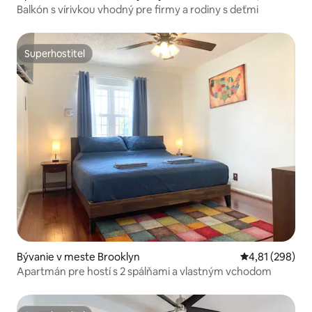
Balkón s vírivkou vhodný pre firmy a rodiny s deťmi
Superhostiteľ
Superhostiteľ
Bývanie v meste Brooklyn
Priemerné ohod
4,81 (298)
Apartmán pre hostí s 2 spálňami a vlastným vchodom