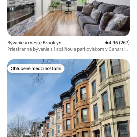
Bývanie v meste Brooklyn
Priemerné ohod
4,96 (267)
Priestranné bývanie s 1 spálňou a parkoviskom v Canarsie
Brooklyn
Obľúbené medzi hosťami
Obľúbené medzi hosťami