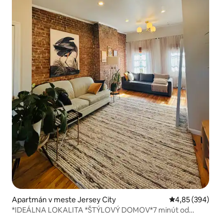
Apartmán v meste Jersey City
Priemerné ohod
4,85 (394)
*IDEÁLNA LOKALITA *ŠTÝLOVÝ DOMOV*7 minút od
NYC**GROVE ST