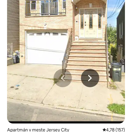
Apartmán v meste Jersey City
Priemerné oho
4,78 (157)