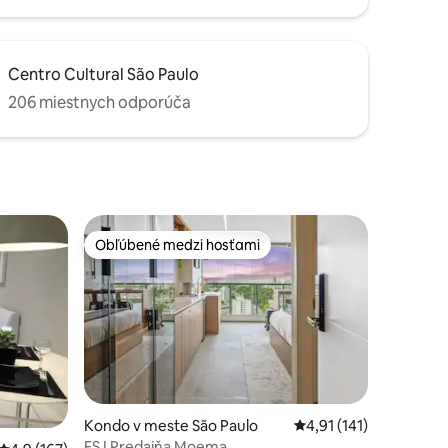
Centro Cultural São Paulo
206 miestnych odporúča
Obľúbené medzi hosťami
Obľúbené medzi hosťami
Kondo v meste São Paulo
Priemerné ohodnotenie
4,91 (141)
FS I Predajňa Moema