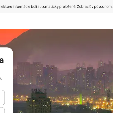
iektoré informácie boli automaticky preložené. 
Zobraziť v pôvodnom 
a
,
rechádzať pomocou klávesov so šípkami nahor a nadol alebo ich pres