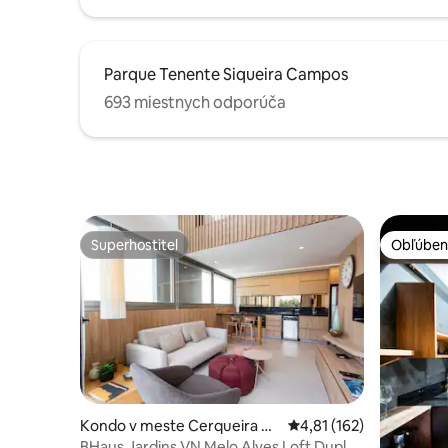
Parque Tenente Siqueira Campos
693 miestnych odporúča
Superhostiteľ
Obľúben
Superhostiteľ
Obľúben
Kondo v meste Cerqueira C
Priemerné ohodnotenie 
4,81 (162)
ésar
BHaus Jardins VN Melo Alves Loft Duplex