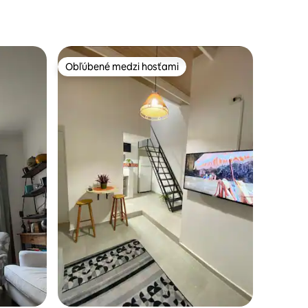
Obľúbené medzi hosťami
Obľúbené medzi hosťami
tení: 237