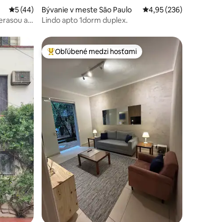
Priemerné ohodnotenie 5 z 5, počet hodnotení: 44
5 (44)
Bývanie v meste São Paulo
Priemerné ohodnotenie 
4,95 (236)
erasou a
Lindo apto 1dorm duplex.
Obľúbené medzi hosťami
Najobľúbenejšie medzi hosťami
otení: 443