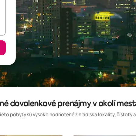
né dovolenkové prenájmy v okolí mest
tieto pobyty sú vysoko hodnotené z hľadiska lokality, čistoty 