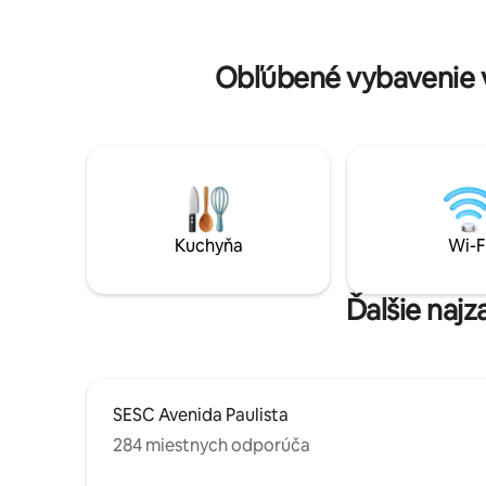
si výhľadu na mesto. Ideálne pre páry,
alarmom, 
profesionálov alebo malé rodiny, ktoré
minibar, 
hľadajú pohodlie, komfort a jeden z
sušenie, t
Obľúbené vybavenie v
najlepších výhľadov v meste.
Vybavenie
všetkému
Kuchyňa
Wi-F
Ďalšie najz
SESC Avenida Paulista
284 miestnych odporúča