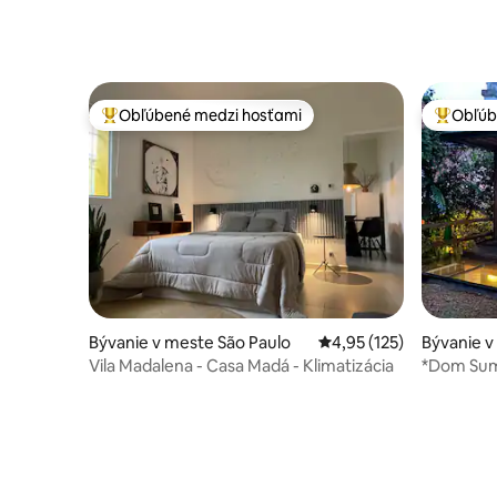
Obľúbené medzi hosťami
Obľúb
Najobľúbenejšie medzi hosťami
Najobľúb
Bývanie v meste São Paulo
Priemerné ohodnotenie 
4,95 (125)
Bývanie v
Vila Madalena - Casa Madá - Klimatizácia
*Dom Sum
*Pohodlie