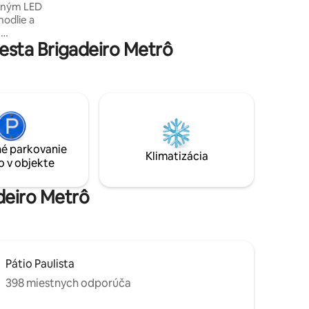
eným LED
skutočne príjemný pobyt, vrátane veľmi
hodlie a
pohodlného pracovného priestoru a
m
veľmi tichých spální.
esta Brigadeiro Metrô
ovacie
i-Fi,
atrac
ným boxom
r 65-
é parkovanie
ng
Klimatizácia
o v objekte
doska,
ka
adeiro Metrô
Pátio Paulista
398 miestnych odporúča