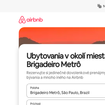
Preskočiť
N
na
obsah.
Ubytovania v okolí miest
Brigadeiro Metrô
Rezervujte si jedinečné dovolenkové prenájmy
bývania a mnoho iného na Airbnb
Poloha
Keď budú výsledky k dispozícii, môžete si ich p
Príchod