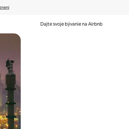
znení
Dajte svoje bývanie na Airbnb
kúmať pomocou dotykových gest či potiahnutia prstom.