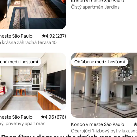
Kondo v meste São Paulo
Čistý apartmán Jardins
meste São Paulo
Priemerné ohodnotenie 4,92 z 5, počet hodno
4,92 (237)
a krásna záhradná terasa 10
ené medzi hosťami
Obľúbené medzi hosťami
enejšie medzi hosťami
Obľúbené medzi hosťami
4,82 z 5, počet hodnotení: 284
meste São Paulo
Priemerné ohodnotenie 4,96 z 5, počet hodno
4,96 (676)
ý, prívetivý apartmán
Kondo v meste São Paulo
P
Očarujúci 1-izbový byt v luxus
kondomíniu.