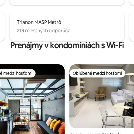
Trianon MASP Metrô
219 miestnych odporúča
Prenájmy v kondomíniách s Wi-Fi
é medzi hosťami
Obľúbené medzi hosťami
é medzi hosťami
Obľúbené medzi hosťami
4,81 z 5, počet hodnotení: 162