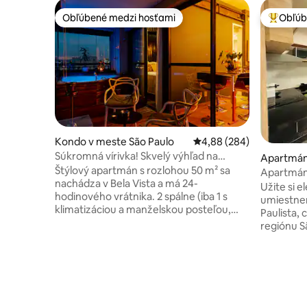
Obľúbené medzi hosťami
Obľúb
Obľúbené medzi hosťami
Najobľúb
Kondo v meste São Paulo
Priemerné ohodnotenie 
4,88 (284)
Súkromná vírivka! Skvelý výhľad na
Apartmán
mesto! Menvik Homes
Štýlový apartmán s rozlohou 50 m² sa
Apartmán 
nachádza v Bela Vista a má 24-
Užite si 
hodinového vrátnika. 2 spálne (iba 1 s
umiestne
klimatizáciou a manželskou posteľou,
Paulista, 
druhá je pomerne malá a môže byť
regiónu S
použitá ako kancelária, vhodná pre
štvrti Ja
rozkladaciu pohovku pre dve osoby) a 1
dopravným
kúpeľňa. S úžasným výhľadom z každého
metra a a
okna je to skvelé miesto na prácu a
pred hote
oddych. Súkromná tryska na balkóne je
nákupné c
fantastickým miestom na vychutnávanie
24-hodino