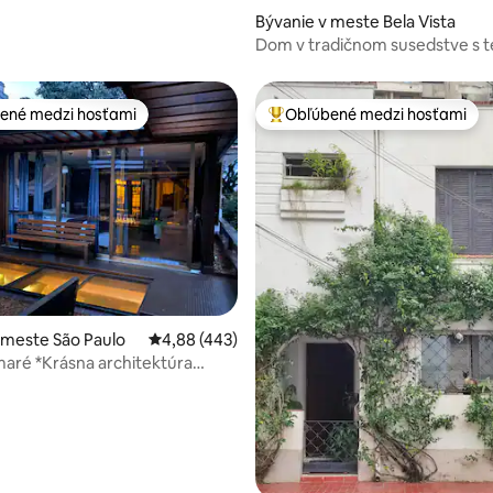
Bývanie v meste Bela Vista
Dom v tradičnom susedstve s t
terasou
ené medzi hosťami
Obľúbené medzi hosťami
enejšie medzi hosťami
Najobľúbenejšie medzi hosťami
4,95 z 5, počet hodnotení: 125
 meste São Paulo
Priemerné ohodnotenie 4,88 z 5, počet hodn
4,88 (443)
aré *Krásna architektúra
 a záhrady