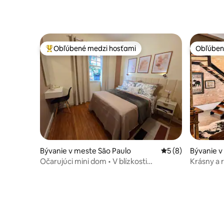
Obľúbené medzi hosťami
Obľúben
Najobľúbenejšie medzi hosťami
Obľúben
Bývanie v meste São Paulo
Priemerné ohodnot
5 (8)
Bývanie v
glesa
Očarujúci mini dom • V blízkosti
Krásny a 
Ibirapuera a metra
blízkosti 