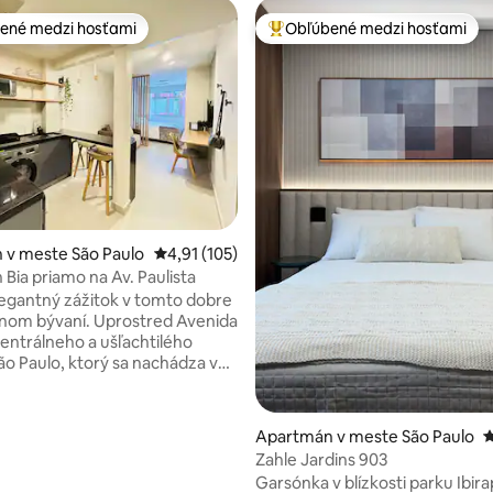
ené medzi hosťami
Obľúbené medzi hosťami
enejšie medzi hosťami
Najobľúbenejšie medzi hosťami
4,88 z 5, počet hodnotení: 284
 v meste São Paulo
Priemerné ohodnotenie 4,91 z 5, počet hodn
4,91 (105)
Bia priamo na Av. Paulista
elegantný zážitok v tomto dobre
nom bývaní. Uprostred Avenida
centrálneho a ušľachtilého
ão Paulo, ktorý sa nachádza v
rdins. Jednoduchý prístup k
 aplikáciám, 4 minúty od
utobusovej zastávky Brigadeiro
Apartmán v meste São Paulo
P
lom. Trh a lekáreň v bloku,
Zahle Jardins 903
entrum dva bloky od hotela,
Garsónka v blízkosti parku Ibir
vá recepcia. Digitálny zámok s