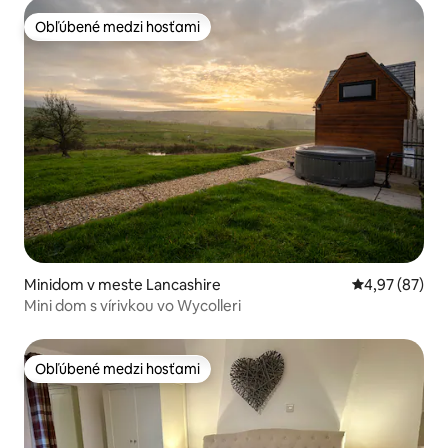
Obľúbené medzi hosťami
Obľúbené medzi hosťami
Minidom v meste Lancashire
Priemerné oho
4,97 (87)
Mini dom s vírivkou vo Wycolleri
Obľúbené medzi hosťami
Obľúbené medzi hosťami