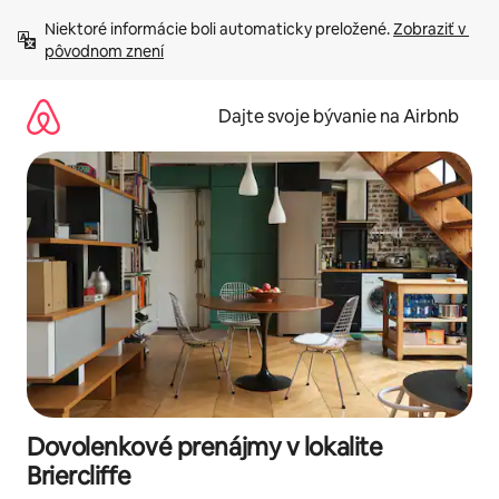
Preskočiť
Niektoré informácie boli automaticky preložené. 
Zobraziť v 
na
pôvodnom znení
obsah.
Dajte svoje bývanie na Airbnb
Dovolenkové prenájmy v lokalite
Briercliffe