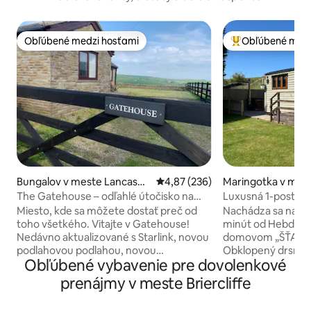
Obľúbené medzi hosťami
Obľúbené medz
Obľúbené medzi hosťami
Najobľúbenejšie 
Bungalov v meste Lancashir
Priemerné ohodnotenie 4,87 z 5
4,87 (236)
Maringotka v meste
e
The Gatehouse – odľahlé útočisko na
Luxusná 1-posteľo
vidieku
ekologickou víriv
Miesto, kde sa môžete dostať preč od
Nachádza sa na naš
toho všetkého. Vitajte v Gatehouse!
minút od Hebdens
Nedávno aktualizované s Starlink, novou
domovom „ŠŤAST
podlahovou podlahou, novou
Obklopený drsným 
Obľúbené vybavenie pre dovolenkové
manželskou posteľou veľkosti King a
chatka Shepherd '
extra kuchynským úložným priestorom.
na únik z vidieka. 
prenájmy v meste Briercliffe
Tento kuriózny bungalov na vrchole
drevo je ideálna na
kopca sa nachádza v malebných
plnom dobrodružstiev. Naš