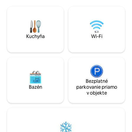
bungalove Rossendale a je dokonalým
Shepherd 's má vš
útočiskom pre každého, kto hľadá ticho
na vidiecke útočis
a ticho. Dostatok súkromného
luxusným matraco
vonkajšieho priestoru a záhrad na
so sprchovacím k
grilovanie a oddych Miestne aktivity v
posedením a jedá
Rossendale Valley zahŕňajú chôdzu,
vybavenou kuchyň
turistiku, jazdu na koni, jazdu na
podlahovým kúrení
Kuchyňa
Wi-Fi
horskom bicykli, cyklistiku a dokonca aj
toasty po celý rok.
suchú lyžiarsku zjazdovku.
Bezplatné
Bazén
parkovanie priamo
v objekte