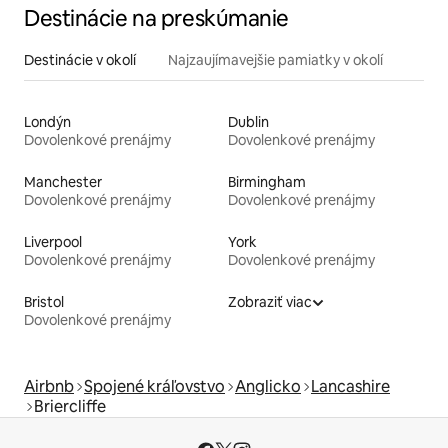
Destinácie na preskúmanie
Destinácie v okolí
Najzaujímavejšie pamiatky v okolí
Londýn
Dublin
Dovolenkové prenájmy
Dovolenkové prenájmy
Manchester
Birmingham
Dovolenkové prenájmy
Dovolenkové prenájmy
Liverpool
York
Dovolenkové prenájmy
Dovolenkové prenájmy
Bristol
Zobraziť viac
Dovolenkové prenájmy
Airbnb
Spojené kráľovstvo
Anglicko
Lancashire
Briercliffe