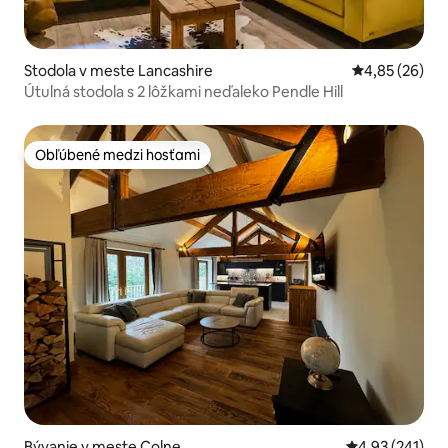
Stodola v meste Lancashire
Priemerné oho
4,85 (26)
Útulná stodola s 2 lôžkami neďaleko Pendle Hill
Obľúbené medzi hosťami
Obľúbené medzi hosťami
Bývanie v meste Colne
Priemerné ohod
4,93 (241)