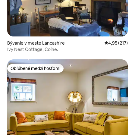
Bývanie v meste Lancashire
Priemerné ohod
4,95 (217)
Ivy Nest Cottage, Colne.
Obľúbené medzi hosťami
Obľúbené medzi hosťami