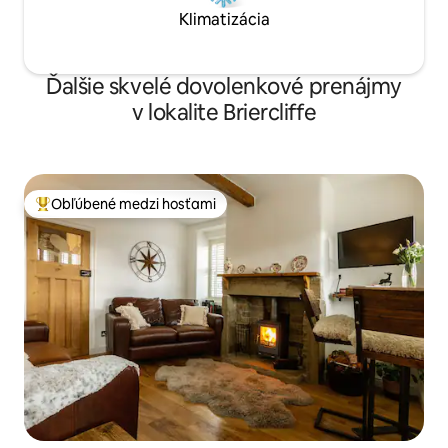
Klimatizácia
Ďalšie skvelé dovolenkové prenájmy
v lokalite Briercliffe
Obľúbené medzi hosťami
Najobľúbenejšie medzi hosťami