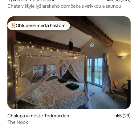
Chata v štýle lyžiarskeho domčeka s vírivkou a saunou
Obľúbené medzi hosťami
Najobľúbenejšie medzi hosťami
Chalupa v meste Todmorden
Priemerné 
5 (23)
The Nook