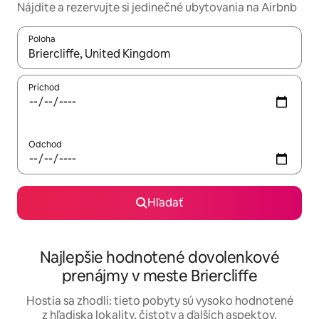
Nájdite a rezervujte si jedinečné ubytovania na Airbnb
Poloha
Keď budú výsledky k dispozícii, môžete si ich prechádzať pom
Príchod
Odchod
Hľadať
Najlepšie hodnotené dovolenkové
prenájmy v meste Briercliffe
Hostia sa zhodli: tieto pobyty sú vysoko hodnotené
z hľadiska lokality, čistoty a ďalších aspektov.