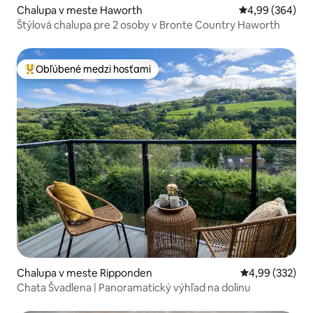
Chalupa v meste Haworth
Priemerné ohod
4,99 (364)
Štýlová chalupa pre 2 osoby v Bronte Country Haworth
Obľúbené medzi hosťami
Najobľúbenejšie medzi hosťami
Chalupa v meste Ripponden
Priemerné ohod
4,99 (332)
Chata Švadlena | Panoramatický výhľad na dolinu