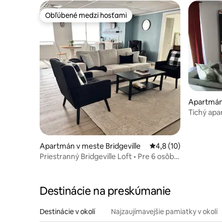
Obľúbené medzi hosťami
Obľúbené medzi hosťami
Apartmán
hora
Tichý ap
Apartmán v meste Bridgeville
Priemerné ohodnoteni
4,8 (10)
Priestranný Bridgeville Loft • Pre 6 osôb •
Bezplatné parkovanie
Destinácie na preskúmanie
Destinácie v okolí
Najzaujímavejšie pamiatky v okolí