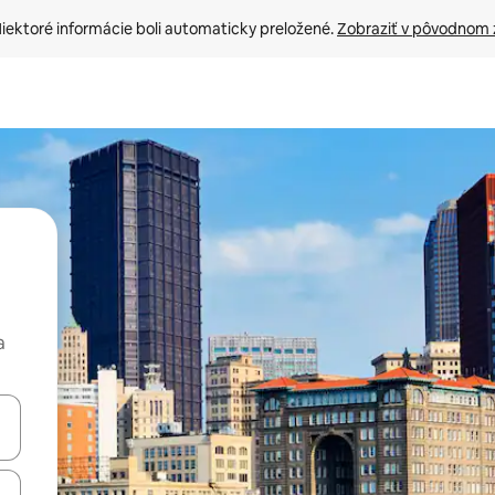
iektoré informácie boli automaticky preložené. 
Zobraziť v pôvodnom 
a
rechádzať pomocou klávesov so šípkami nahor a nadol alebo ich pres