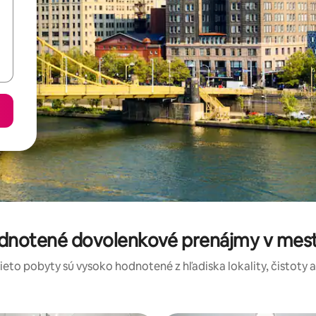
odnotené dovolenkové prenájmy v meste
tieto pobyty sú vysoko hodnotené z hľadiska lokality, čistoty 