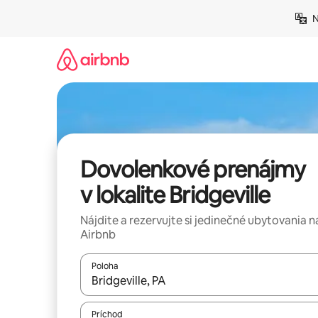
Preskočiť
N
na
obsah.
Dovolenkové prenájmy
v lokalite Bridgeville
Nájdite a rezervujte si jedinečné ubytovania n
Airbnb
Poloha
Keď budú výsledky k dispozícii, môžete si ich p
Príchod