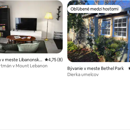
Obľúbené medzi hosťami
Obľúbené medzi hosťami
 v meste Libanonská
Priemerné ohodnotenie 4,75 z 5, počet ho
4,75 (8)
artmán v Mount Lebanon
Bývanie v meste Bethel Park
Dierka umelcov
e 4,8 z 5, počet hodnotení: 10