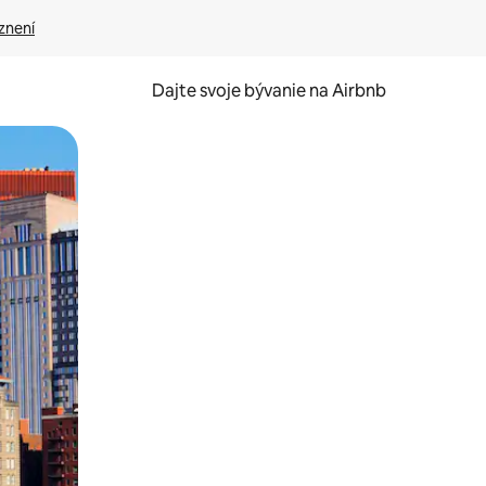
znení
Dajte svoje bývanie na Airbnb
kúmať pomocou dotykových gest či potiahnutia prstom.