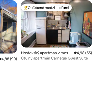
Obľúbené medzi hosťami
Najobľúbenejšie medzi hosťami
dnotení: 8
Hosťovský apartmán v meste
Priemerné ohodnotenie
4,98 (65)
Carnegie
Útulný apartmán Carnegie Guest Suite
Priemerné ohodnotenie 4,88 z 5, počet hodnotení: 90
4,88 (90)