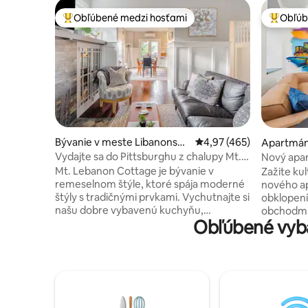
Obľúbené medzi hosťami
Obľúb
Najobľúbenejšie medzi hosťami
Najobľúb
Bývanie v meste Libanonská
Priemerné ohodnotenie 
4,97 (465)
Apartmán
hora
h
Vydajte sa do Pittsburghu z chalupy Mt.
Nový apar
Lebanon
District s 
Mt. Lebanon Cottage je bývanie v
Zažite ku
remeselnom štýle, ktoré spája moderné
nového ap
štýly s tradičnými prvkami. Vychutnajte si
obklopení
našu dobre vybavenú kuchyňu,
obchodmi 
Obľúbené vyba
vychutnajte si kávu pre dvoch na terase
od Kongre
zasadenej do stromov alebo si
ďalších z
oddýchnite na prednej verande a
pre pohod
vychutnajte si priateľskú atmosféru
bezkonkurenčn
okolia. Dom sa nachádza v pešej zóne ulíc
posteľ – 
lemovaných stromami a priateľských
kuchyňa a
miestnych obyvateľov. Bloky od
všetkému 