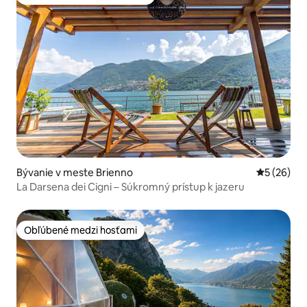
Najobľúbenejšie medzi hosťami
Bývanie v meste Brienno
Priemerné 
5 (26)
La Darsena dei Cigni – Súkromný prístup k jazeru
Obľúbené medzi hosťami
Obľúbené medzi hosťami