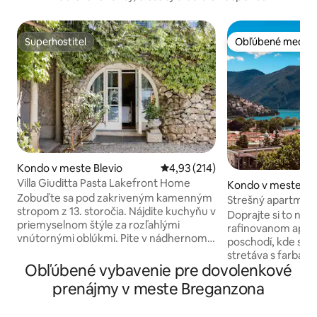
Superhostiteľ
Obľúbené medzi 
Superhostiteľ
Obľúbené medzi 
Kondo v meste Blevio
Priemerné ohodnotenie 4,93 z 5
4,93 (214)
Villa Giuditta Pasta Lakefront Home
Kondo v meste L
Zobuďte sa pod zakriveným kamenným
Strešný apartmán 
stropom z 13. storočia. Nájdite kuchyňu v
vzdialenosti od st
Doprajte si to naj
priemyselnom štýle za rozľahlými
rafinovanom apar
vnútornými oblúkmi. Pite v nádhernom
poschodí, kde sa m
jazere a výhľad na hory zo tienistej
stretáva s farbami 
hojdacej siete. Vstúpte priamo do jazera
Obľúbené vybavenie pre dovolenkové
Byt má výhľad na 
Como zo slnečných záhradných terás.
ktorý zachytáva n
prenájmy v meste Breganzona
CIR: 013026-CNI–00010 Prízemný dom je
svetlo tejto úžasne
súčasťou vily z 13. storočia, ktorú kúpil v
moderný interiér 