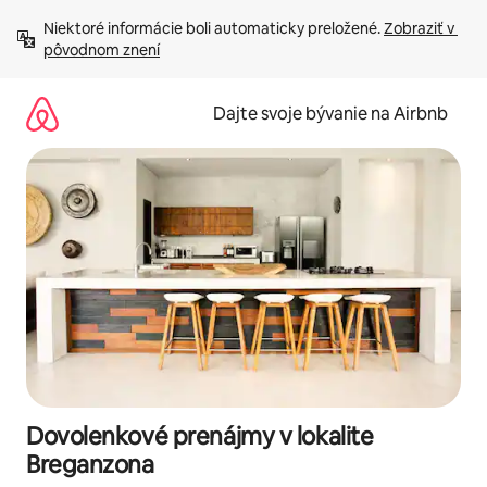
Preskočiť
Niektoré informácie boli automaticky preložené. 
Zobraziť v 
na
pôvodnom znení
obsah.
Dajte svoje bývanie na Airbnb
Dovolenkové prenájmy v lokalite
Breganzona