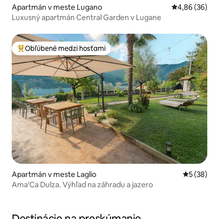
Apartmán v meste Lugano
Priemerné oho
4,86 (36)
Luxusný apartmán Central Garden v Lugane
Obľúbené medzi hosťami
Najobľúbenejšie medzi hosťami
Apartmán v meste Laglio
Priemerné 
5 (38)
Ama'Ca Dulza. Výhľad na záhradu a jazero
Destinácie na preskúmanie