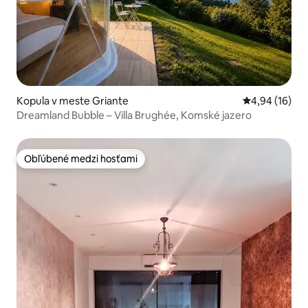
Kopula v meste Griante
Priemerné oho
4,94 (16)
Dreamland Bubble – Villa Brughée, Komské jazero
Obľúbené medzi hosťami
Obľúbené medzi hosťami