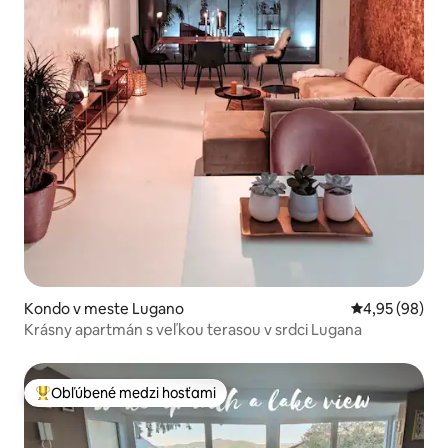
Kondo v meste Lugano
Priemerné oho
4,95 (98)
Krásny apartmán s veľkou terasou v srdci Lugana
Obľúbené medzi hosťami
Najobľúbenejšie medzi hosťami