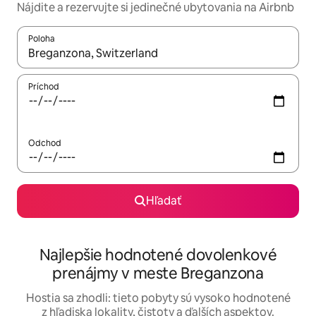
Nájdite a rezervujte si jedinečné ubytovania na Airbnb
Poloha
Keď budú výsledky k dispozícii, môžete si ich prechádzať pom
Príchod
Odchod
Hľadať
Najlepšie hodnotené dovolenkové
prenájmy v meste Breganzona
Hostia sa zhodli: tieto pobyty sú vysoko hodnotené
z hľadiska lokality, čistoty a ďalších aspektov.