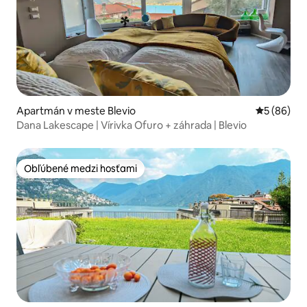
Apartmán v meste Blevio
Priemerné 
5 (86)
Dana Lakescape | Vírivka Ofuro + záhrada | Blevio
Obľúbené medzi hosťami
Obľúbené medzi hosťami