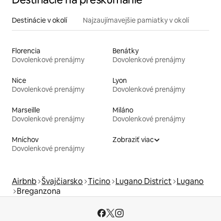
Destinácie v okolí
Najzaujímavejšie pamiatky v okolí
Florencia
Benátky
Dovolenkové prenájmy
Dovolenkové prenájmy
Nice
Lyon
Dovolenkové prenájmy
Dovolenkové prenájmy
Marseille
Miláno
Dovolenkové prenájmy
Dovolenkové prenájmy
Mníchov
Zobraziť viac
Dovolenkové prenájmy
Airbnb
Švajčiarsko
Ticino
Lugano District
Lugano
Breganzona