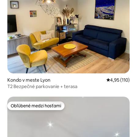
Kondo v meste Lyon
Priemerné oho
4,95 (110)
T2 Bezpečné parkovanie + terasa
Obľúbené medzi hosťami
Obľúbené medzi hosťami