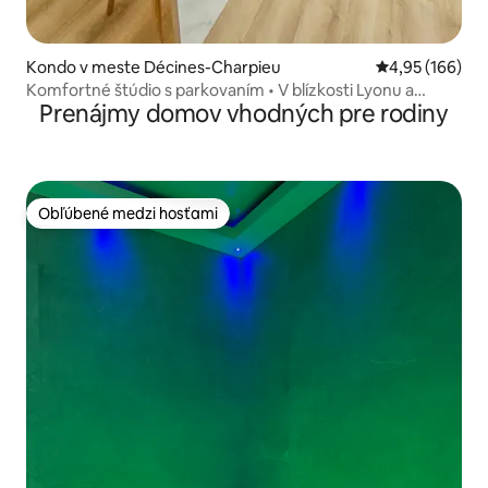
Kondo v meste Décines-Charpieu
Priemerné ohod
4,95 (166)
Komfortné štúdio s parkovaním • V blízkosti Lyonu a
Prenájmy domov vhodných pre rodiny
štadióna
Obľúbené medzi hosťami
Obľúbené medzi hosťami