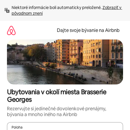
Preskočiť
Niektoré informácie boli automaticky preložené. 
Zobraziť v 
na
pôvodnom znení
obsah.
Dajte svoje bývanie na Airbnb
Ubytovania v okolí miesta Brasserie
Georges
Rezervujte si jedinečné dovolenkové prenájmy,
bývania a mnoho iného na Airbnb
Poloha