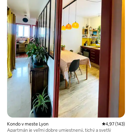
Kondo v meste Lyon
Priemerné ohod
4,97 (143)
Apartmán je veľmi dobre umiestnený, tichý a svetlý