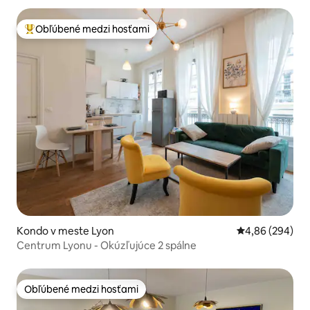
Obľúbené medzi hosťami
Najobľúbenejšie medzi hosťami
Kondo v meste Lyon
Priemerné ohod
4,86 (294)
Centrum Lyonu - Okúzľujúce 2 spálne
Obľúbené medzi hosťami
Obľúbené medzi hosťami