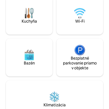
uteráky a posteľná bielizeň sú zahrnuté
blízkosti obchodn
v službe. Detská postieľka je možná. Nie
Bellecour a hlavn
je naplánované ubytovanie pre viac ako
v meste, ako je St
4 dospelých. Hostia majú prístup k
výhodné, metro je 
celému miestu. Môžete ma natrvalo
krokov. Stanica metra Cordeliers dve
Kuchyňa
Wi-Fi
kontaktovať e-mailom a telefonicky.
minúty chôdze, a
Apartmán sa nachádza na ulici
jednu minútu.
Presqu'île, v hypercentre Lyonu, 200
metrov od námestia Place Bellecour, v
blízkosti železničnej stanice Perrache a
pár minút chôdze od starého Lyonu.
Všetky obchody so zmiešaným tovarom
sú ľahko dostupné. Svoj pobyt si môžete
Bezplatné
vychutnať pešo alebo s TCL (Transport
Bazén
parkovanie priamo
en Commun Lyonnais). Dve stanice
v objekte
Vélov sú vzdialené menej ako 50 metrov
od rezidencie. Apartmán sa nachádza na
1. poschodí s malým mestským výťahom.
Verejné parkovisko 150 metrov od
apartmánu. Prístupový kód dverí budovy
2931
Klimatizácia