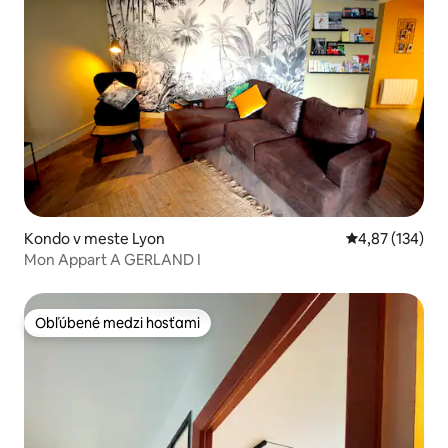
Kondo v meste Lyon
Priemerné ohod
4,87 (134)
Mon Appart A GERLAND I
Obľúbené medzi hosťami
Obľúbené medzi hosťami