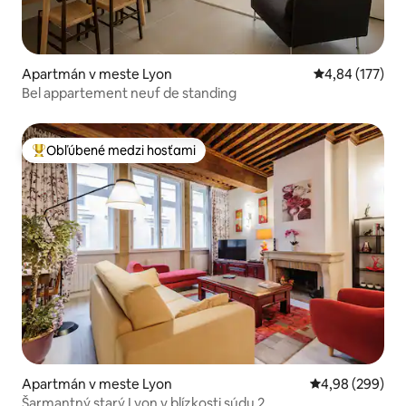
Apartmán v meste Lyon
Priemerné ohod
4,84 (177)
Bel appartement neuf de standing
Obľúbené medzi hosťami
Najobľúbenejšie medzi hosťami
Apartmán v meste Lyon
Priemerné ohod
4,98 (299)
Šarmantný starý Lyon v blízkosti súdu 2