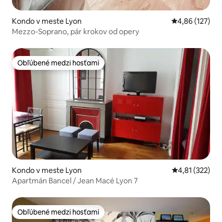
Kondo v meste Lyon
Priemerné ohod
4,86 (127)
Mezzo-Soprano, pár krokov od opery
Obľúbené medzi hosťami
Obľúbené medzi hosťami
Kondo v meste Lyon
Priemerné ohod
4,81 (322)
Apartmán Bancel / Jean Macé Lyon 7
Obľúbené medzi hosťami
Obľúbené medzi hosťami