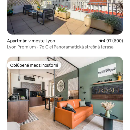
Apartmán v meste Lyon
Priemerné ohod
4,97 (600)
Lyon Premium - 7e Ciel Panoramatická strešná terasa
Obľúbené medzi hosťami
Obľúbené medzi hosťami