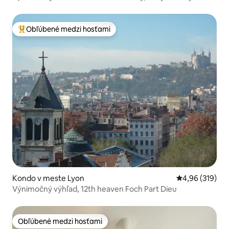
Obľúbené medzi hosťami
Najobľúbenejšie medzi hosťami
Kondo v meste Lyon
Priemerné ohod
4,96 (319)
Výnimočný výhľad, 12th heaven Foch Part Dieu
Obľúbené medzi hosťami
Obľúbené medzi hosťami