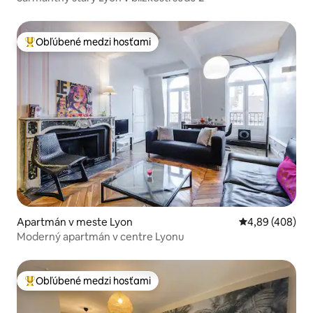
Obľúbené medzi hosťami
Najobľúbenejšie medzi hosťami
Apartmán v meste Lyon
Priemerné ohod
4,89 (408)
Moderný apartmán v centre Lyonu
Obľúbené medzi hosťami
Najobľúbenejšie medzi hosťami