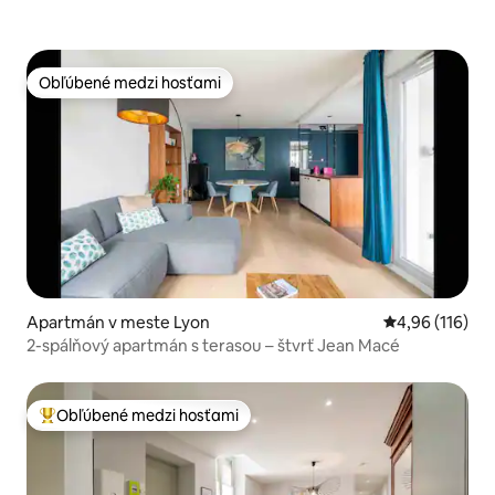
Obľúbené medzi hosťami
Obľúbené medzi hosťami
Apartmán v meste Lyon
Priemerné ohod
4,96 (116)
2-spálňový apartmán s terasou – štvrť Jean Macé
Obľúbené medzi hosťami
Najobľúbenejšie medzi hosťami