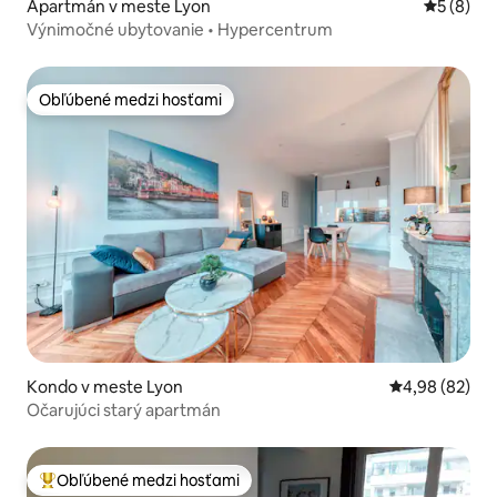
Apartmán v meste Lyon
Priemerné
5 (8)
Výnimočné ubytovanie • Hypercentrum
Obľúbené medzi hosťami
Obľúbené medzi hosťami
Kondo v meste Lyon
Priemerné oho
4,98 (82)
Očarujúci starý apartmán
Obľúbené medzi hosťami
Najobľúbenejšie medzi hosťami