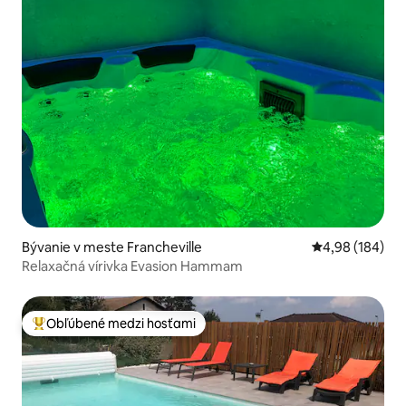
Bývanie v meste Francheville
Priemerné ohod
4,98 (184)
Relaxačná vírivka Evasion Hammam
Obľúbené medzi hosťami
Najobľúbenejšie medzi hosťami