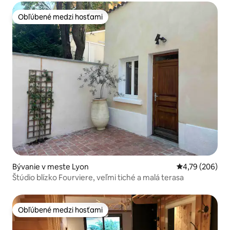
Obľúbené medzi hosťami
Obľúbené medzi hosťami
Bývanie v meste Lyon
Priemerné ohod
4,79 (206)
Štúdio blízko Fourviere, veľmi tiché a malá terasa
Obľúbené medzi hosťami
Obľúbené medzi hosťami