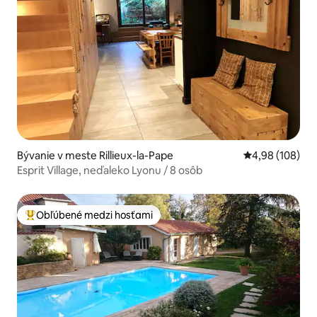
Bývanie v meste Rillieux-la-Pape
Priemerné ohod
4,98 (108)
Esprit Village, neďaleko Lyonu / 8 osôb
Obľúbené medzi hosťami
Najobľúbenejšie medzi hosťami