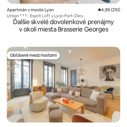
Apartmán v meste Lyon
Priemerné ohod
4,99 (210)
Urban * * * - Esprit Loft v Lyon Part-Dieu
Ďalšie skvelé dovolenkové prenájmy
v okolí miesta Brasserie Georges
Obľúbené medzi hosťami
Obľúbené medzi hosťami