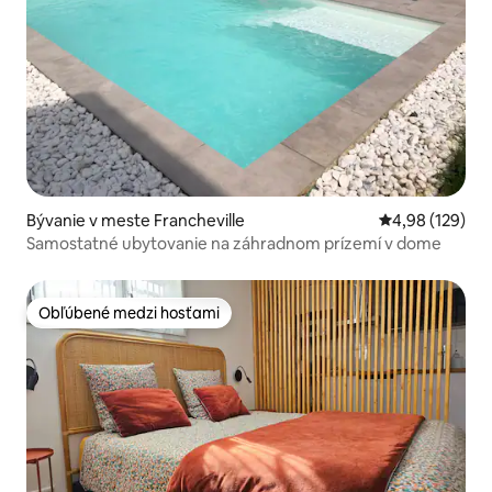
Bývanie v meste Francheville
Priemerné ohod
4,98 (129)
Samostatné ubytovanie na záhradnom prízemí v dome
Obľúbené medzi hosťami
Obľúbené medzi hosťami