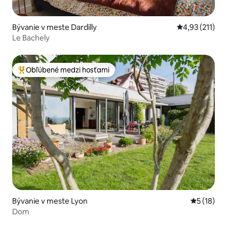
Bývanie v meste Dardilly
Priemerné oho
4,93 (211)
Le Bachely
Obľúbené medzi hosťami
Najobľúbenejšie medzi hosťami
Bývanie v meste Lyon
Priemerné 
5 (18)
Dom