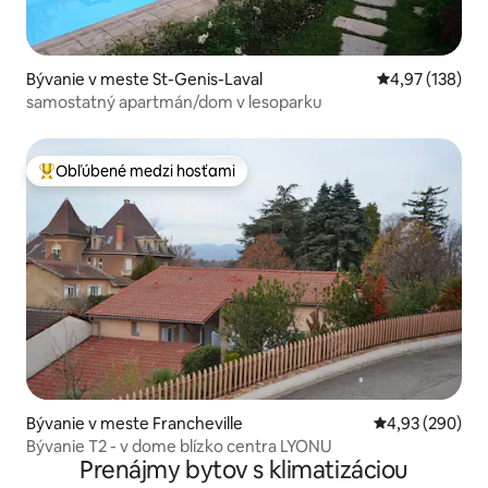
Bývanie v meste St-Genis-Laval
Priemerné ohod
4,97 (138)
samostatný apartmán/dom v lesoparku
Obľúbené medzi hosťami
Najobľúbenejšie medzi hosťami
Bývanie v meste Francheville
Priemerné ohod
4,93 (290)
Bývanie T2 - v dome blízko centra LYONU
Prenájmy bytov s klimatizáciou