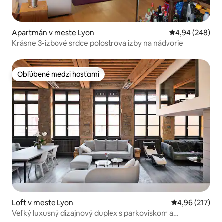
Apartmán v meste Lyon
Priemerné ohod
4,94 (248)
Krásne 3-izbové srdce polostrova izby na nádvorie
Obľúbené medzi hosťami
Obľúbené medzi hosťami
Loft v meste Lyon
Priemerné ohod
4,96 (217)
Veľký luxusný dizajnový duplex s parkoviskom a