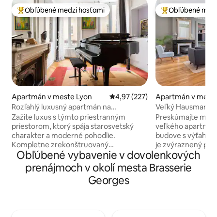
Obľúbené medzi hosťami
Obľúbené medz
Najobľúbenejšie medzi hosťami
Najobľúbenejšie 
Apartmán v meste Lyon
Priemerné ohodnotenie 4,97 z 5
4,97 (227)
Apartmán v meste
Rozľahlý luxusný apartmán na
Veľký Hausmannov
polostrove
Lyonu
Zažite luxus s týmto priestranným
Preskúmajte mest
priestorom, ktorý spája starosvetský
veľkého apartmán
charakter a moderné pohodlie.
budove s výťahom.
Kompletne zrekonštruovaný
je zvýraznený par
Obľúbené vybavenie v dovolenkových
interiérovým dizajnérom, má krásne
lištami a krásnou 
parketové podlahy, krby a elegantné
spať s uzavretou p
prenájmoch v okolí mesta Brasserie
dekorácie. Pobyt bol úplne
dvore. Veľmi tichý apartmán sa
Georges
prepracovaný a aktualizované fotky sa
nachádza v srdci 
dokončujú. Hosť si užije šarm starého
všetkého. Veľmi dobre odpovedajte na
apartmánu ideálne umiestneného so
vaše otázky, neváhajte. Apa
všetkými modernými výhodami. Raňajky,
nachádza v srdci Ly