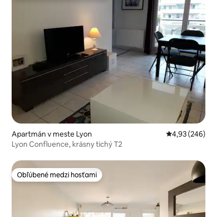
Apartmán v meste Lyon
Priemerné ohod
4,93 (246)
Lyon Confluence, krásny tichý T2
Obľúbené medzi hosťami
Obľúbené medzi hosťami