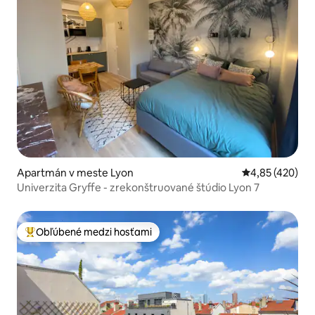
Apartmán v meste Lyon
Priemerné ohod
4,85 (420)
Univerzita Gryffe - zrekonštruované štúdio Lyon 7
Obľúbené medzi hosťami
Najobľúbenejšie medzi hosťami