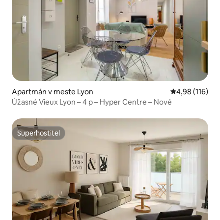
Apartmán v meste Lyon
Priemerné ohod
4,98 (116)
Úžasné Vieux Lyon – 4 p – Hyper Centre – Nové
Superhostiteľ
Superhostiteľ