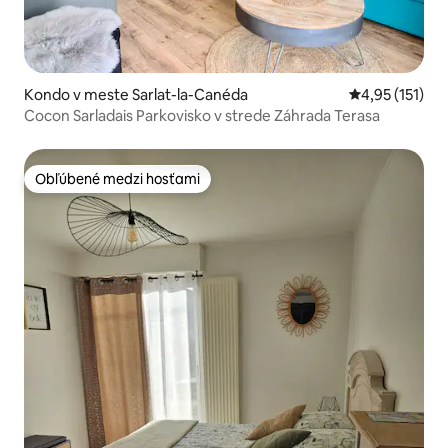
Kondo v meste Sarlat-la-Canéda
Priemerné oho
4,95 (151)
Cocon Sarladais Parkovisko v strede Záhrada Terasa
Obľúbené medzi hosťami
Obľúbené medzi hosťami