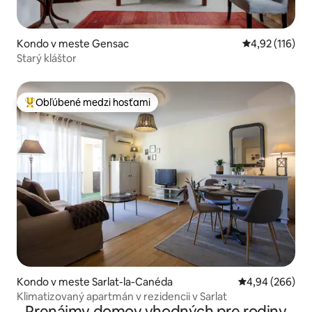
Kondo v meste Gensac
Priemerné oho
4,92 (116)
Starý kláštor
Obľúbené medzi hosťami
Najobľúbenejšie medzi hosťami
Kondo v meste Sarlat-la-Canéda
Priemerné ohod
4,94 (266)
Klimatizovaný apartmán v rezidencii v Sarlat
Prenájmy domov vhodných pre rodiny