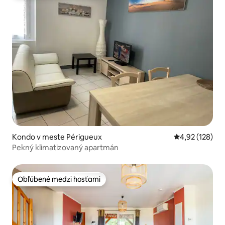
Kondo v meste Périgueux
Priemerné ohod
4,92 (128)
Pekný klimatizovaný apartmán
Obľúbené medzi hosťami
Obľúbené medzi hosťami