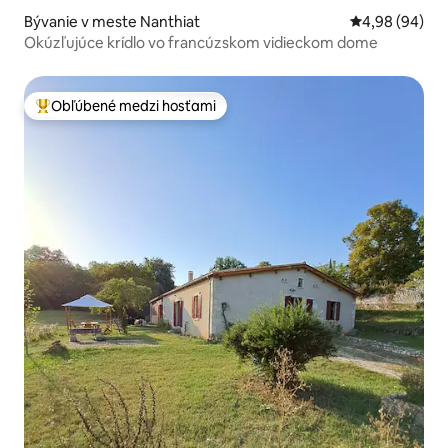
Bývanie v meste Nanthiat
Priemerné oho
4,98 (94)
Okúzľujúce krídlo vo francúzskom vidieckom dome
Obľúbené medzi hosťami
Najobľúbenejšie medzi hosťami