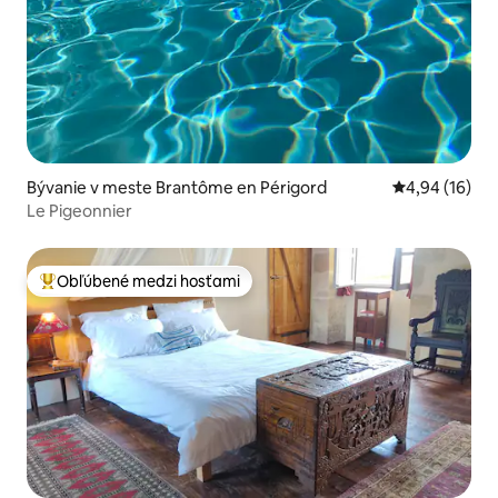
Bývanie v meste Brantôme en Périgord
Priemerné oho
4,94 (16)
Le Pigeonnier
Obľúbené medzi hosťami
Najobľúbenejšie medzi hosťami