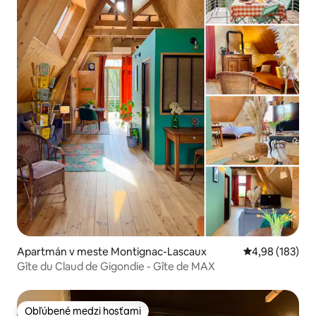
Apartmán v meste Montignac-Lascaux
Priemerné ohod
4,98 (183)
Gîte du Claud de Gigondie - Gîte de MAX
Obľúbené medzi hosťami