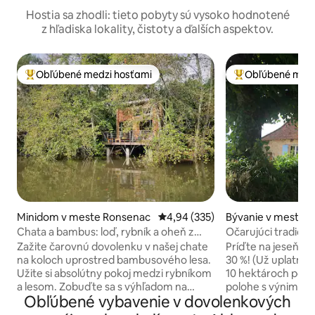
Hostia sa zhodli: tieto pobyty sú vysoko hodnotené
z hľadiska lokality, čistoty a ďalších aspektov.
Obľúbené medzi hosťami
Obľúbené medz
Najobľúbenejšie medzi hosťami
Najobľúbenejšie 
Minidom v meste Ronsenac
Priemerné ohodnotenie 4,94 z 5
4,94 (335)
Bývanie v meste 
Chata a bambus: loď, rybník a oheň z
Očarujúci tradičn
dreva
luxusný bazén
Zažite čarovnú dovolenku v našej chate
Príďte na jeseň/z
na koloch uprostred bambusového lesa.
30 %! (Už uplatnen
Užite si absolútny pokoj medzi rybníkom
10 hektároch pôdy
a lesom. Zobuďte sa s výhľadom na
polohe s výnimočn
Obľúbené vybavenie v dovolenkových
vodu, utečte na loď alebo si čítajte pri
ho kedykoľvek poč
kachli na drevo. Plne vybavená kuchyňa,
orchidey na jar; le