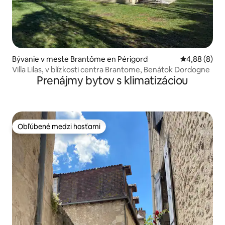
Bývanie v meste Brantôme en Périgord
Priemerné oh
4,88 (8)
Villa Lilas, v blízkosti centra Brantome, Benátok Dordogne
Prenájmy bytov s klimatizáciou
Obľúbené medzi hosťami
Obľúbené medzi hosťami