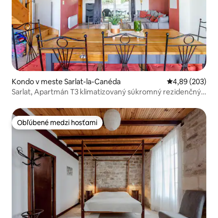
Kondo v meste Sarlat-la-Canéda
Priemerné ohod
4,89 (203)
Sarlat, Apartmán T3 klimatizovaný súkromný rezidenčný
objekt
Obľúbené medzi hosťami
Obľúbené medzi hosťami