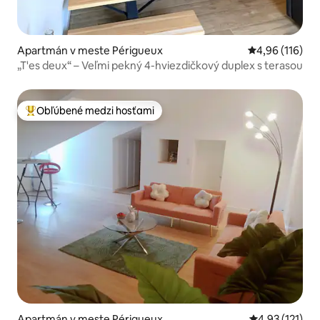
Apartmán v meste Périgueux
Priemerné ohod
4,96 (116)
„T'es deux“ – Veľmi pekný 4-hviezdičkový duplex s terasou
Obľúbené medzi hosťami
Najobľúbenejšie medzi hosťami
Apartmán v meste Périgueux
Priemerné oho
4,93 (121)