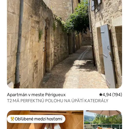
Apartmán v meste Périgueux
Priemerné ohod
4,94 (194)
T2 MÁ PERFEKTNÚ POLOHU NA ÚPÄTÍ KATEDRÁLY
Obľúbené medzi hosťami
Najobľúbenejšie medzi hosťami