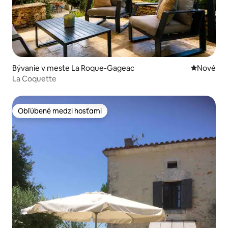
Bývanie v meste La Roque-Gageac
Nové ubyt
Nové
La Coquette
Obľúbené medzi hosťami
Obľúbené medzi hosťami