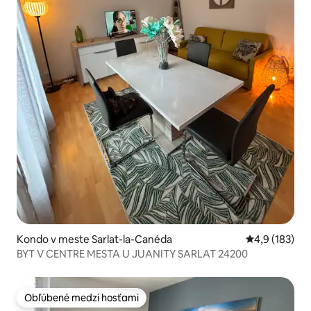
Kondo v meste Sarlat-la-Canéda
Priemerné oho
4,9 (183)
BYT V CENTRE MESTA U JUANITY SARLAT 24200
Obľúbené medzi hosťami
Obľúbené medzi hosťami