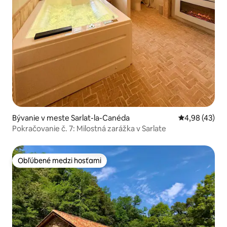
Bývanie v meste Sarlat-la-Canéda
Priemerné oho
4,98 (43)
Pokračovanie č. 7: Milostná zarážka v Sarlate
Obľúbené medzi hosťami
Obľúbené medzi hosťami