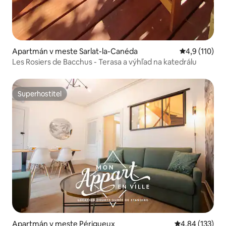
Apartmán v meste Sarlat-la-Canéda
Priemerné oh
4,9 (110)
Les Rosiers de Bacchus - Terasa a výhľad na katedrálu
Superhostiteľ
Superhostiteľ
Apartmán v meste Périgueux
Priemerné ohod
4,84 (133)