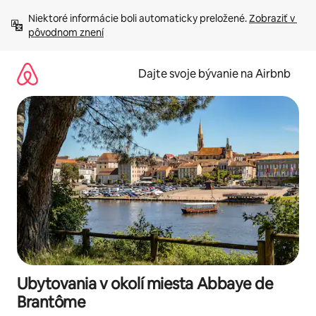
Preskočiť
Niektoré informácie boli automaticky preložené. 
Zobraziť v 
na
pôvodnom znení
obsah.
Dajte svoje bývanie na Airbnb
Ubytovania v okolí miesta Abbaye de
Brantôme