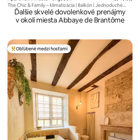
The Chic & Family – klimatizácia | Balkón | Jednoduché
Ďalšie skvelé dovolenkové prenájmy
parkovanie
v okolí miesta Abbaye de Brantôme
Obľúbené medzi hosťami
Najobľúbenejšie medzi hosťami