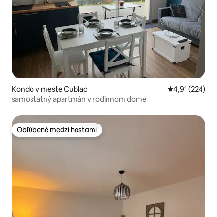
Kondo v meste Cublac
Priemerné ohod
4,91 (224)
samostatný apartmán v rodinnom dome
Obľúbené medzi hosťami
Obľúbené medzi hosťami