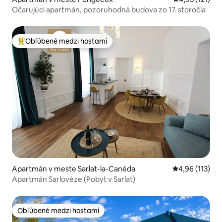
Očarujúci apartmán, pozoruhodná budova zo 17. storočia
Obľúbené medzi hosťami
Najobľúbenejšie medzi hosťami
Apartmán v meste Sarlat-la-Canéda
Priemerné oho
4,96 (113)
Apartmán Sarlovèze (Pobyt v Sarlat)
Obľúbené medzi hosťami
Obľúbené medzi hosťami