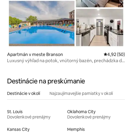
Apartmán v meste Branson
Priemerné oho
4,92 (50)
Luxusný výhľad na potok, vnútorný bazén, prechádzka do
centra
Destinácie na preskúmanie
Destinácie v okolí
Najzaujímavejšie pamiatky v okolí
St. Louis
Oklahoma City
Dovolenkové prenájmy
Dovolenkové prenájmy
Kansas City
Memphis