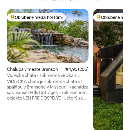
Obľúbené medzi hosťami
Obľúbené medz
Najobľúbenejšie medzi hosťami
Najobľúbenejšie 
Chalupa v meste Branson
Priemerné ohodnotenie 4,95 z 5
4,95 (206)
Vidiecka chata - súkromná vírivka a
ohnisko
VIDIECKA chata je súkromná chata s 1
spálňou v Bransone v Missouri. Nachádza
sa v Sunset Hills Cottages – rekreačnom
objekte LEN PRE DOSPELÝCH, ktorý sa
nachádza na krásnom zalesnenom
pozemku s rozlohou 7 akrov.
Vychutnajte si pokojné prostredie
vrátane nášho krásneho rybníka na
kúpanie a množstva voľne žijúcich