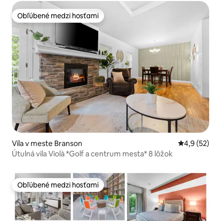
Obľúbené medzi hosťami
Obľúbené medzi hosťami
Vila v meste Branson
Priemerné oh
4,9 (52)
Útulná vila Violà *Golf a centrum mesta* 8 lôžok
Obľúbené medzi hosťami
Obľúbené medzi hosťami