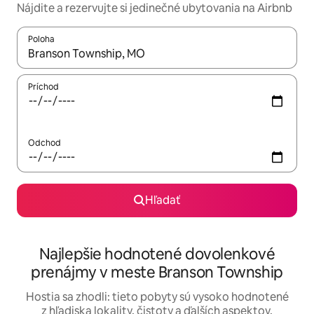
Nájdite a rezervujte si jedinečné ubytovania na Airbnb
Poloha
Keď budú výsledky k dispozícii, môžete si ich prechádzať pom
Príchod
Odchod
Hľadať
Najlepšie hodnotené dovolenkové
prenájmy v meste Branson Township
Hostia sa zhodli: tieto pobyty sú vysoko hodnotené
z hľadiska lokality, čistoty a ďalších aspektov.