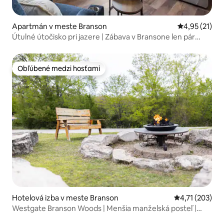
Apartmán v meste Branson
Priemerné oh
4,95 (21)
Útulné útočisko pri jazere | Zábava v Bransone len pár
minút odtiaľ!
Obľúbené medzi hosťami
Obľúbené medzi hosťami
Hotelová izba v meste Branson
Priemerné oho
4,71 (203)
Westgate Branson Woods | Menšia manželská posteľ |
Únik do prírody