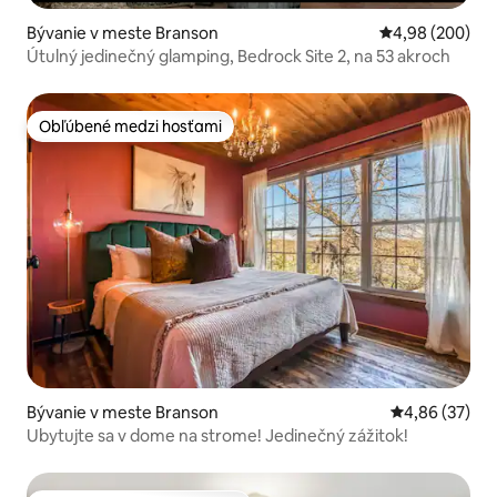
Bývanie v meste Branson
Priemerné ohod
4,98 (200)
Útulný jedinečný glamping, Bedrock Site 2, na 53 akroch
Obľúbené medzi hosťami
Obľúbené medzi hosťami
Bývanie v meste Branson
Priemerné oho
4,86 (37)
Ubytujte sa v dome na strome! Jedinečný zážitok!