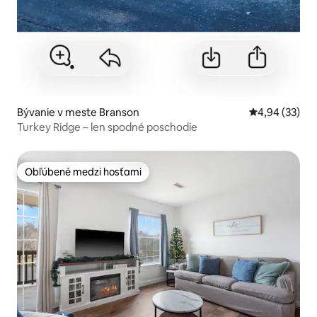
Bývanie v meste Branson
Priemerné oho
4,94 (33)
Turkey Ridge – len spodné poschodie
Obľúbené medzi hosťami
Obľúbené medzi hosťami