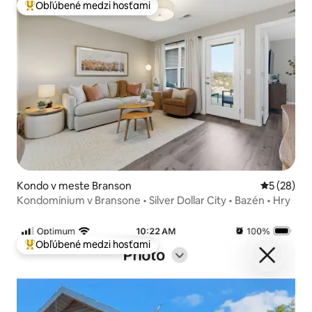
Obľúbené medzi hosťami
Najobľúbenejšie medzi hosťami
Kondo v meste Branson
Priemerné 
5 (28)
Kondomínium v Bransone • Silver Dollar City • Bazén • Hry
Obľúbené medzi hosťami
Najobľúbenejšie medzi hosťami