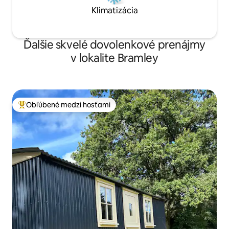
Klimatizácia
Ďalšie skvelé dovolenkové prenájmy
v lokalite Bramley
Obľúbené medzi hosťami
Najobľúbenejšie medzi hosťami