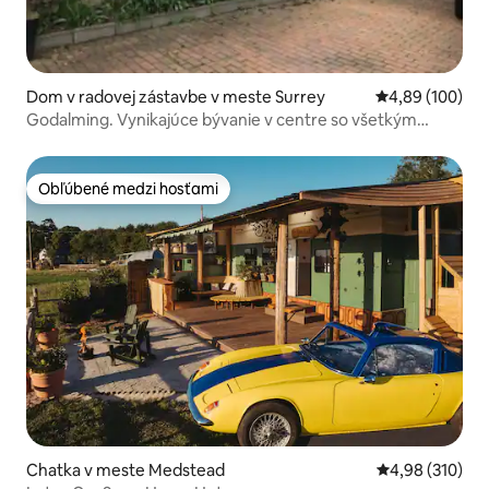
Dom v radovej zástavbe v meste Surrey
Priemerné ohod
4,89 (100)
Godalming. Vynikajúce bývanie v centre so všetkým
vybavením
Obľúbené medzi hosťami
Obľúbené medzi hosťami
Chatka v meste Medstead
Priemerné ohod
4,98 (310)