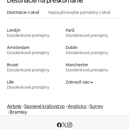
Destinácie na preskúmanie
Destinácie v okolí
Najzaujímavejšie pamiatky v okolí
Londýn
Paríž
Dovolenkové prenájmy
Dovolenkové prenájmy
Amsterdam
Dublin
Dovolenkové prenájmy
Dovolenkové prenájmy
Brusel
Manchester
Dovolenkové prenájmy
Dovolenkové prenájmy
Lille
Zobraziť viac
Dovolenkové prenájmy
Airbnb
Spojené kráľovstvo
Anglicko
Surrey
Bramley