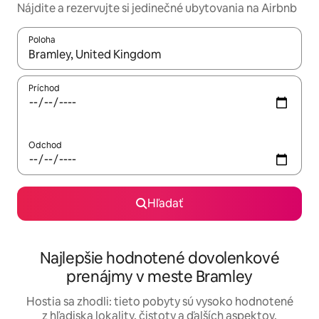
Nájdite a rezervujte si jedinečné ubytovania na Airbnb
Poloha
Keď budú výsledky k dispozícii, môžete si ich prechádzať pom
Príchod
Odchod
Hľadať
Najlepšie hodnotené dovolenkové
prenájmy v meste Bramley
Hostia sa zhodli: tieto pobyty sú vysoko hodnotené
z hľadiska lokality, čistoty a ďalších aspektov.