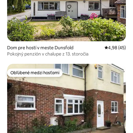
Dom pre hostí v meste Dunsfold
Priemerné oho
4,98 (45)
Pokojný penzión v chalupe z 13. storočia
Obľúbené medzi hosťami
Obľúbené medzi hosťami