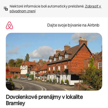
Preskočiť
Niektoré informácie boli automaticky preložené. 
Zobraziť v 
na
pôvodnom znení
obsah.
Dajte svoje bývanie na Airbnb
Dovolenkové prenájmy v lokalite
Bramley