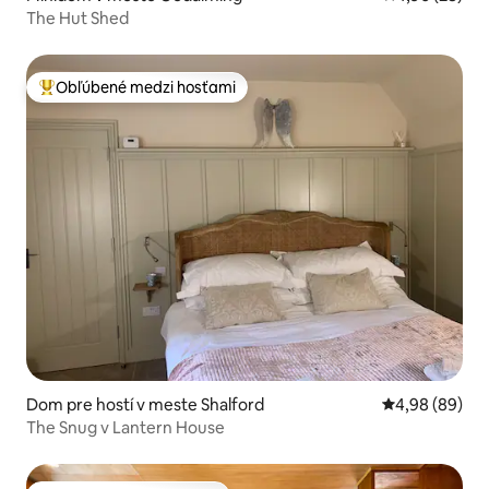
The Hut Shed
Obľúbené medzi hosťami
Najobľúbenejšie medzi hosťami
Dom pre hostí v meste Shalford
Priemerné oho
4,98 (89)
The Snug v Lantern House