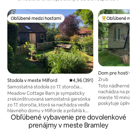
Obľúbené medzi hosťami
Obľúbené medz
Obľúbené medzi hosťami
Najobľúbenejšie 
Dom pre hostí v m
mley
Zrub
Stodola v meste Milford
Priemerné ohodnotenie 4,96 z 5
4,96 (391)
Toto nádherné ma
Samostatná stodola zo 17. storočia
nachádza na poko
neďaleko Godalmingu
Meadow Cottage Barn je sympaticky
mieste 10 minút o
zrekonštruovaná samostatná garsónka
poskytuje úplne s
zo 17. storočia, ktorá sa nachádza vedľa
súkromie. Radi po
hlavného domu v Milforde a priľahlá k
detaily, aby ste sa
Obľúbené vybavenie pre dovolenkové
krásnemu pozemku National Trust a má
doma… Zrub je obklopený stromami a
parkovanie mimo ulice. Ubytovanie
prenájmy v meste Bramley
bohatou voľne žij
pozostáva z manželskej postele King,
sa do spevu vtákov! Poznámka 
priestoru na posedenie s pohovkou,