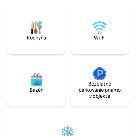
nadšených cyklisto
kuchyne, jedálenského priestoru a
trase North Downs
kúpeľne so sprchovacím kútom. Otvára
trať, prakticky pr
sa do vlastného záhradného priestoru a
dverami. V okolí sa nachádza množstvo
má vonkajšiu jedálenskú zónu. Skladacie
skvelých miest, kde
jednolôžko je možné poskytnúť na
Rada ich odporučí
požiadanie. K dispozícii je bezplatné Wi-
Fi pripojenie na internet. Amazon Prime
Kuchyňa
Wi-Fi
k dispozícii v televízii
Bezplatné
Bazén
parkovanie priamo
v objekte