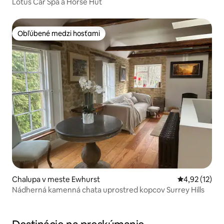
Lotus Car Spa a Horse Hut
Obľúbené medzi hosťami
Obľúbené medzi hosťami
Chalupa v meste Ewhurst
Priemerné oh
4,92 (12)
Nádherná kamenná chata uprostred kopcov Surrey Hills