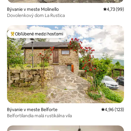
Bývanie v meste Molinello
Priemerné oho
4,73 (99)
Dovolenkový dom La Rustica
Obľúbené medzi hosťami
Najobľúbenejšie medzi hosťami
Bývanie v meste Belforte
Priemerné ohod
4,96 (123)
Belfortilandia malá rustikálna vila