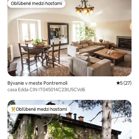
Obľúbené medzi hosťami
Obľúbené medzi hosťami
Bývanie v meste Pontremoli
Priemerné 
5 (27)
casa Edda CIN IT045014C23IU5CVd6
Obľúbené medzi hosťami
Najobľúbenejšie medzi hosťami