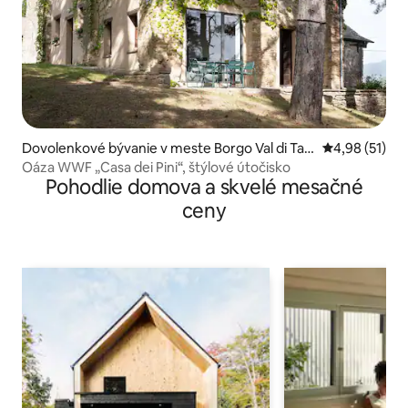
Dovolenkové bývanie v meste Borgo Val di Tar
Priemerné oho
4,98 (51)
o
Oáza WWF „Casa dei Pini“, štýlové útočisko
Pohodlie domova a skvelé mesačné
ceny