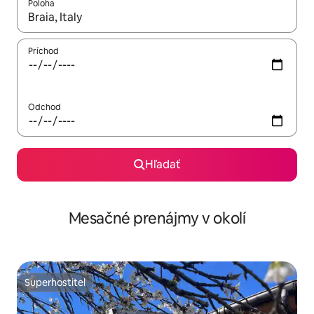
Poloha
Keď budú výsledky k dispozícii, môžete si ich prechádzať pom
Príchod
Odchod
Hľadať
Mesačné prenájmy v okolí
Superhostiteľ
Superhostiteľ