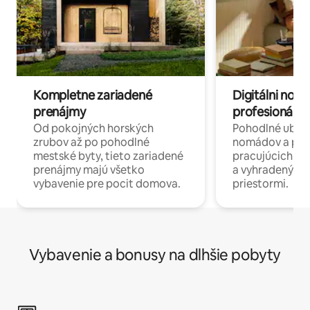
Kompletne zariadené
Digitálni nomá
prenájmy
profesionáli 
Od pokojných horských
Pohodlné ubyto
zrubov až po pohodlné
nomádov a pro
mestské byty, tieto zariadené
pracujúcich na 
prenájmy majú všetko
a vyhradenými
vybavenie pre pocit domova.
priestormi.
Vybavenie a bonusy na dlhšie pobyty