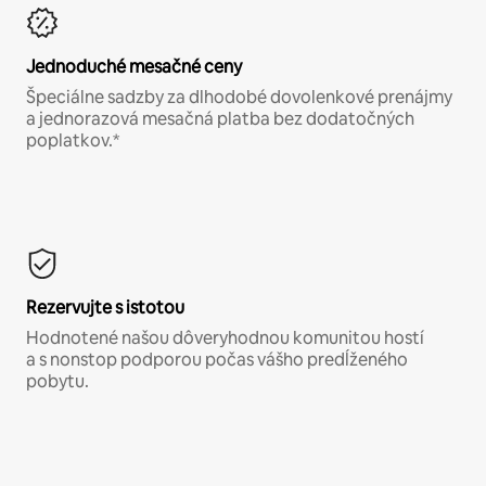
Jednoduché mesačné ceny
Špeciálne sadzby za dlhodobé dovolenkové prenájmy
a jednorazová mesačná platba bez dodatočných
poplatkov.*
Rezervujte s istotou
Hodnotené našou dôveryhodnou komunitou hostí
a s nonstop podporou počas vášho predĺženého
pobytu.