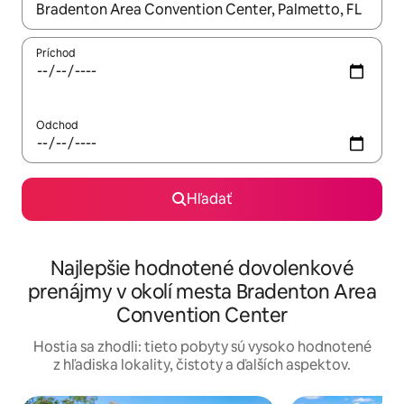
Keď budú výsledky k dispozícii, môžete si ich prechádzať pom
Príchod
Odchod
Hľadať
Najlepšie hodnotené dovolenkové
prenájmy v okolí mesta Bradenton Area
Convention Center
Hostia sa zhodli: tieto pobyty sú vysoko hodnotené
z hľadiska lokality, čistoty a ďalších aspektov.