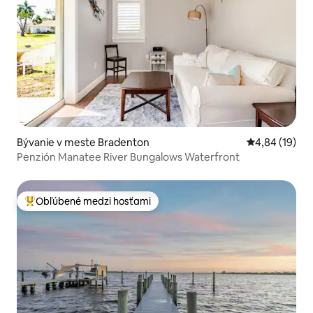
Bývanie v meste Bradenton
Priemerné oho
4,84 (19)
Penzión Manatee River Bungalows Waterfront
Obľúbené medzi hosťami
Najobľúbenejšie medzi hosťami