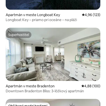
Apartmán v meste Longboat Key
Priemerné ohod
4,96 (123)
Longboat Key – priamo pri oceáne – na pláži
Superhostiteľ
Superhostiteľ
Apartmán v meste Bradenton
Priemerné ohod
4,88 (100)
Downtown Bradenton Bliss: 3-lôžkový apartmán