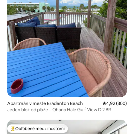
Apartmán v meste Bradenton Beach
Priemerné ohod
4,92 (300)
Jeden blok od pláže – Ohana Hale Gulf View D 2 BR
Obľúbené medzi hosťami
Najobľúbenejšie medzi hosťami