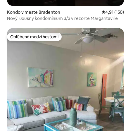
Kondo v meste Bradenton
Priemerné oho
4,91 (150)
Nový luxusný kondomínium 3/3 v rezorte Margaritaville
Obľúbené medzi hosťami
Obľúbené medzi hosťami