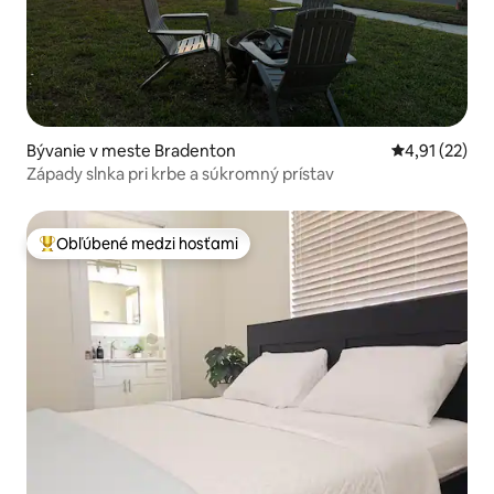
Bývanie v meste Bradenton
Priemerné oh
4,91 (22)
Západy slnka pri krbe a súkromný prístav
Obľúbené medzi hosťami
Najobľúbenejšie medzi hosťami