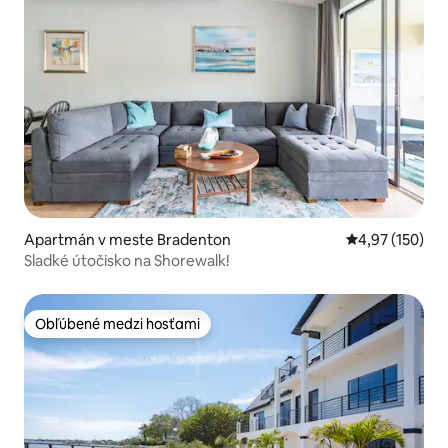
Apartmán v meste Bradenton
Priemerné ohod
4,97 (150)
Sladké útočisko na Shorewalk!
Obľúbené medzi hosťami
Obľúbené medzi hosťami