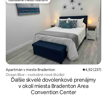
Obľúbené medzi hosťami
Obľúbené medzi hosťami
Apartmán v meste Bradenton
Priemerné ohod
4,92 (237)
Ocean Blue – rozkošné nové štúdio!
Ďalšie skvelé dovolenkové prenájmy
v okolí miesta Bradenton Area
Convention Center