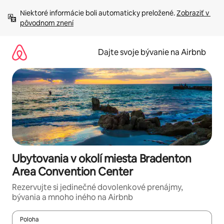
Preskočiť
Niektoré informácie boli automaticky preložené. 
Zobraziť v 
na
pôvodnom znení
obsah.
Dajte svoje bývanie na Airbnb
Ubytovania v okolí miesta Bradenton
Area Convention Center
Rezervujte si jedinečné dovolenkové prenájmy,
bývania a mnoho iného na Airbnb
Poloha