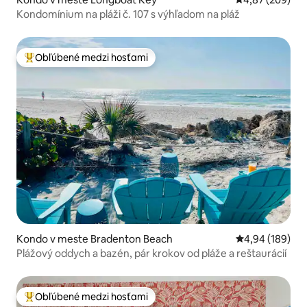
Kondomínium na pláži č. 107 s výhľadom na pláž
Obľúbené medzi hosťami
Najobľúbenejšie medzi hosťami
Kondo v meste Bradenton Beach
Priemerné ohod
4,94 (189)
Plážový oddych a bazén, pár krokov od pláže a reštaurácií
Obľúbené medzi hosťami
Najobľúbenejšie medzi hosťami