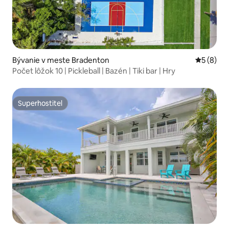
Bývanie v meste Bradenton
Priemerné
5 (8)
Počet lôžok 10 | Pickleball | Bazén | Tiki bar | Hry
Superhostiteľ
Superhostiteľ