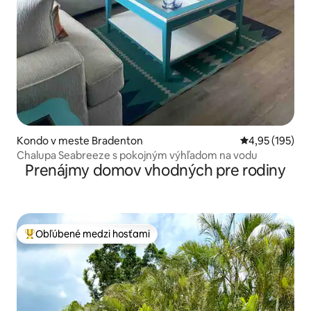
Kondo v meste Bradenton
Priemerné ohod
4,95 (195)
Chalupa Seabreeze s pokojným výhľadom na vodu
Prenájmy domov vhodných pre rodiny
Obľúbené medzi hosťami
Najobľúbenejšie medzi hosťami