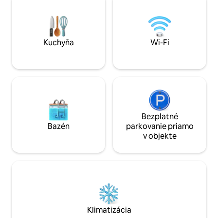
vybavenie a kuchyňa so základnými
storočným živým
kuchynskými potrebami. Ideálne na dni
záhradami, hojdac
na pláži, rodinné výlety alebo relaxačný
Nechajte svoje šte
pobyt pri pobreží.
oplotenom priesto
Kuchyňa
Wi-Fi
Bezplatné
Bazén
parkovanie priamo
v objekte
Klimatizácia