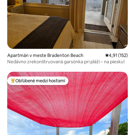
Apartmán v meste Bradenton Beach
Priemerné oho
4,91 (152)
Nedávno zrekonštruovaná garsónka pri pláži – na piesku!
Obľúbené medzi hosťami
Najobľúbenejšie medzi hosťami