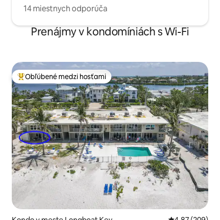
14 miestnych odporúča
Prenájmy v kondomíniách s Wi-Fi
Obľúbené medzi hosťami
Najobľúbenejšie medzi hosťami
Kondo v meste Longboat Key
Priemerné ohod
4,87 (209)