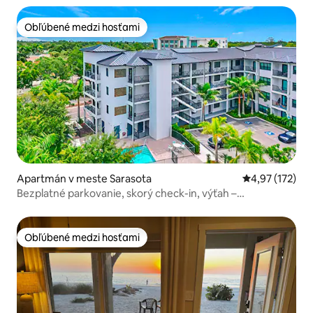
Obľúbené medzi hosťami
Obľúbené medzi hosťami
Apartmán v meste Sarasota
Priemerné ohod
4,97 (172)
Bezplatné parkovanie, skorý check-in, výťah –
4. poschodie, letisko/DT
Obľúbené medzi hosťami
Obľúbené medzi hosťami