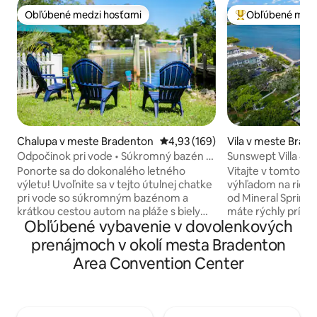
Obľúbené medzi hosťami
Obľúbené medz
Obľúbené medzi hosťami
Najobľúbenejšie 
Chalupa v meste Bradenton
Priemerné ohodnotenie 4,93 z 5
4,93 (169)
Vila v meste Brad
Odpočinok pri vode • Súkromný bazén •
Sunswept Villa 4 –
Golf • Ping-pong!
minút od pláže AM
Ponorte sa do dokonalého letného
Vitajte v tomto j
výletu! Uvoľnite sa v tejto útulnej chatke
výhľadom na rieku
pri vode so súkromným bazénom a
od Mineral Springs
krátkou cestou autom na pláže s bielym
máte rýchly prístu
Obľúbené vybavenie v dovolenkových
pieskom v AMI. 2 spálne/2 kúpeľne s
reštauráciám, ná
dvoma obytnými priestormi zahŕňajú
historickým pamia
prenájmoch v okolí mesta Bradenton
svetlú floridskú izbu s výhľadom na
aktualizovaná ga
Area Convention Center
kanál. Užite si ping pong a putting green
posteľ King, plne
⛳. Začnite svoje rána kávou na móle a
zásobený kávový/ča
pozorovaním rýb, ako vyskakujú z vody.
je veľa okien a pr
Rýchle Wi-Fi, pracovný priestor, plážové
na rieku/park. Zad