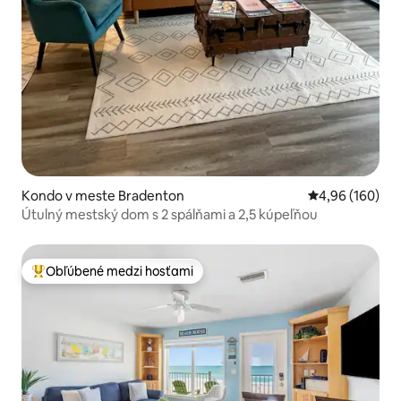
Kondo v meste Bradenton
Priemerné ohod
4,96 (160)
Útulný mestský dom s 2 spálňami a 2,5 kúpeľňou
Obľúbené medzi hosťami
Najobľúbenejšie medzi hosťami