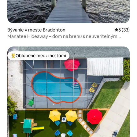
Bývanie v meste Bradenton
Priemerné 
5 (33)
Manatee Hideaway – dom na brehu s neuveriteľným
výhľadom
Obľúbené medzi hosťami
Najobľúbenejšie medzi hosťami