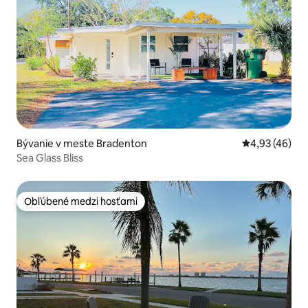
Bývanie v meste Bradenton
Priemerné oho
4,93 (46)
Sea Glass Bliss
Obľúbené medzi hosťami
Obľúbené medzi hosťami