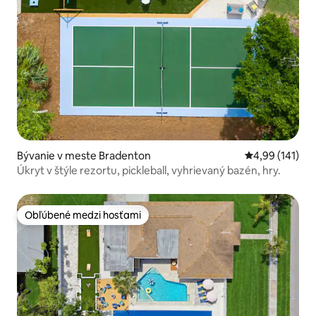
Bývanie v meste Bradenton
Priemerné ohod
4,99 (141)
Úkryt v štýle rezortu, pickleball, vyhrievaný bazén, hry.
Obľúbené medzi hosťami
Obľúbené medzi hosťami