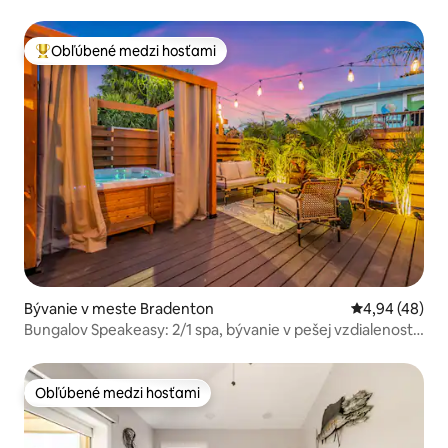
*vyhrievaným* bazénom!
Obľúbené medzi hosťami
Najobľúbenejšie medzi hosťami
Bývanie v meste Bradenton
Priemerné oho
4,94 (48)
Bungalov Speakeasy: 2/1 spa, bývanie v pešej vzdialenosti
od centra
Obľúbené medzi hosťami
Obľúbené medzi hosťami