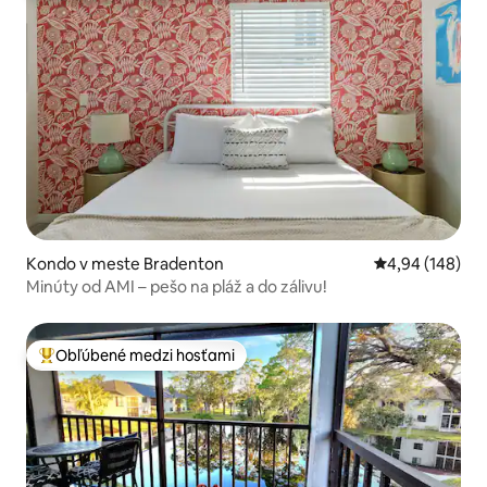
Kondo v meste Bradenton
Priemerné ohod
4,94 (148)
Minúty od AMI – pešo na pláž a do zálivu!
Obľúbené medzi hosťami
Najobľúbenejšie medzi hosťami