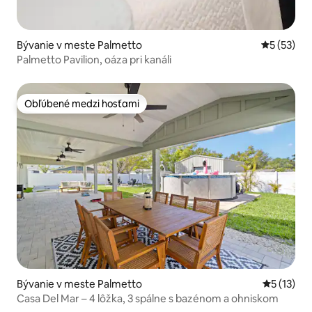
Bývanie v meste Palmetto
Priemerné 
5 (53)
Palmetto Pavilion, oáza pri kanáli
Obľúbené medzi hosťami
Obľúbené medzi hosťami
Bývanie v meste Palmetto
Priemerné
5 (13)
Casa Del Mar – 4 lôžka, 3 spálne s bazénom a ohniskom