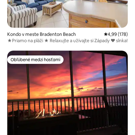
Kondo v meste Bradenton Beach
Priemerné ohod
4,99 (178)
★Priamo na pláži ★ Relaxujte a užívajte si Západy ♥ slnka!
Obľúbené medzi hosťami
Obľúbené medzi hosťami