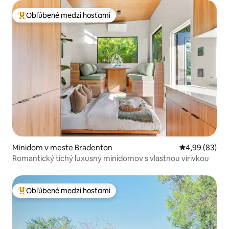
Obľúbené medzi hosťami
Najobľúbenejšie medzi hosťami
Minidom v meste Bradenton
Priemerné oho
4,99 (83)
Romantický tichý luxusný minidomov s vlastnou vírivkou
Obľúbené medzi hosťami
Najobľúbenejšie medzi hosťami