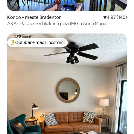
Kondo v meste Bradenton
Priemerné ohod
4,97 (140)
A&A's Paradise v blízkosti pláží IMG a Anna Maria
Obľúbené medzi hosťami
Najobľúbenejšie medzi hosťami