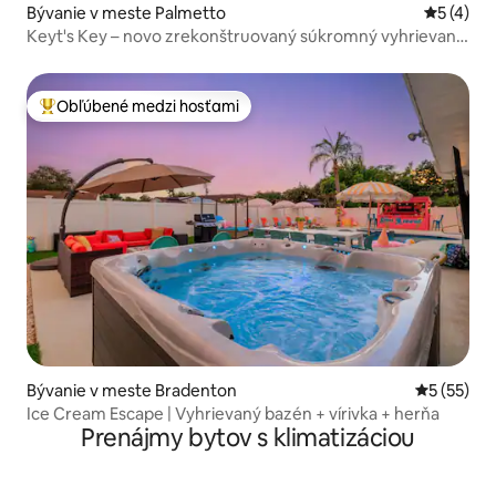
Bývanie v meste Palmetto
Priemerné
5 (4)
Keyt's Key – novo zrekonštruovaný súkromný vyhrievaný
bazén!
Obľúbené medzi hosťami
Najobľúbenejšie medzi hosťami
Bývanie v meste Bradenton
Priemerné 
5 (55)
Ice Cream Escape | Vyhrievaný bazén + vírivka + herňa
Prenájmy bytov s klimatizáciou