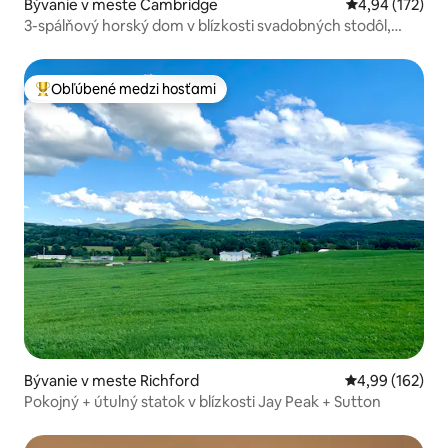
Bývanie v meste Cambridge
Priemerné ohod
4,94 (172)
3-spálňový horský dom v blízkosti svadobných stodôl,
Smuggs/Stowe
Obľúbené medzi hosťami
Najobľúbenejšie medzi hosťami
Bývanie v meste Richford
Priemerné ohod
4,99 (162)
Pokojný + útulný statok v blízkosti Jay Peak + Sutton