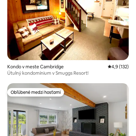
Kondo v meste Cambridge
Priemerné oh
4,9 (132)
Útulný kondomínium v Smuggs Resort!
Obľúbené medzi hosťami
Obľúbené medzi hosťami