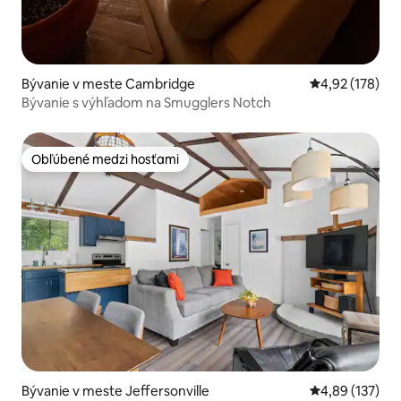
Bývanie v meste Cambridge
Priemerné ohod
4,92 (178)
Bývanie s výhľadom na Smugglers Notch
Obľúbené medzi hosťami
Obľúbené medzi hosťami
Bývanie v meste Jeffersonville
Priemerné ohod
4,89 (137)