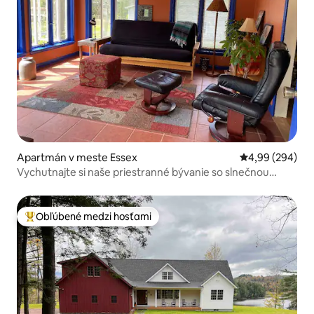
Apartmán v meste Essex
Priemerné ohod
4,99 (294)
Vychutnajte si naše priestranné bývanie so slnečnou
miestnosťou a terasou.
Obľúbené medzi hosťami
Najobľúbenejšie medzi hosťami