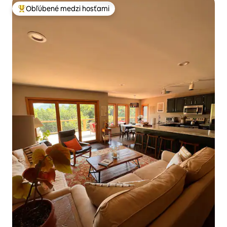
Obľúbené medzi hosťami
Najobľúbenejšie medzi hosťami