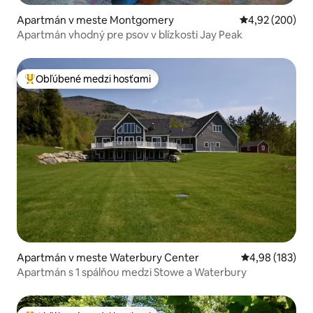
Apartmán v meste Montgomery
Priemerné ohod
4,92 (200)
Apartmán vhodný pre psov v blízkosti Jay Peak
Obľúbené medzi hosťami
Najobľúbenejšie medzi hosťami
Apartmán v meste Waterbury Center
Priemerné ohod
4,98 (183)
Apartmán s 1 spálňou medzi Stowe a Waterbury