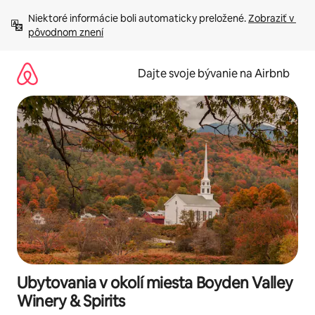
Preskočiť
Niektoré informácie boli automaticky preložené. 
Zobraziť v 
na
pôvodnom znení
obsah.
Dajte svoje bývanie na Airbnb
Ubytovania v okolí miesta Boyden Valley
Winery & Spirits