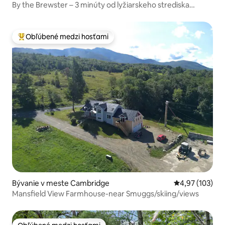
By the Brewster – 3 minúty od lyžiarskeho strediska
Smugglers Ski Mtns, Do
Obľúbené medzi hosťami
Najobľúbenejšie medzi hosťami
Bývanie v meste Cambridge
Priemerné ohod
4,97 (103)
Mansfield View Farmhouse-near Smuggs/skiing/views