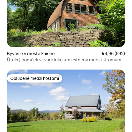
Bývanie v meste Fairlee
Priemerné ohod
4,96 (592)
Útulný domček v tvare luku umiestnený medzi stromami
s vírivkou a výhľadom
Obľúbené medzi hosťami
Obľúbené medzi hosťami