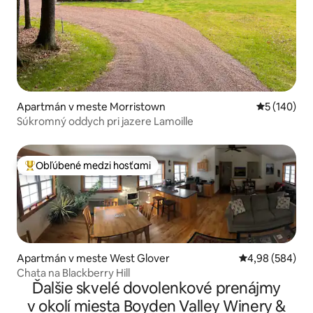
Apartmán v meste Morristown
Priemerné o
5 (140)
Súkromný oddych pri jazere Lamoille
Obľúbené medzi hosťami
Najobľúbenejšie medzi hosťami
Apartmán v meste West Glover
Priemerné ohod
4,98 (584)
Chata na Blackberry Hill
Ďalšie skvelé dovolenkové prenájmy
v okolí miesta Boyden Valley Winery &