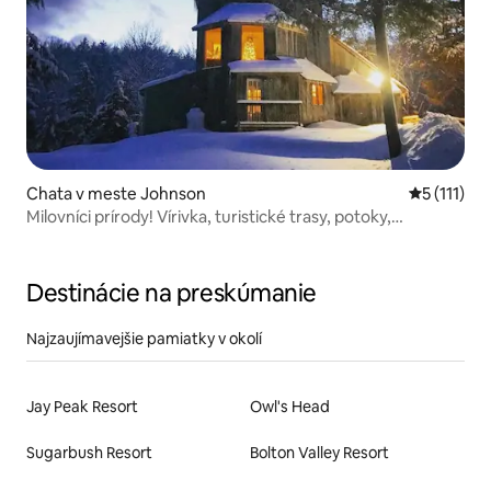
Chata v meste Johnson
Priemerné 
5 (111)
Milovníci prírody! Vírivka, turistické trasy, potoky,
súkromie
Destinácie na preskúmanie
Najzaujímavejšie pamiatky v okolí
Jay Peak Resort
Owl's Head
Sugarbush Resort
Bolton Valley Resort