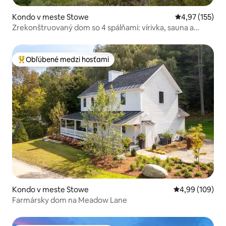
Kondo v meste Stowe
Priemerné ohod
4,97 (155)
Zrekonštruovaný dom so 4 spálňami: vírivka, sauna a
zadný dvor
Obľúbené medzi hosťami
Najobľúbenejšie medzi hosťami
Kondo v meste Stowe
Priemerné ohod
4,99 (109)
Farmársky dom na Meadow Lane