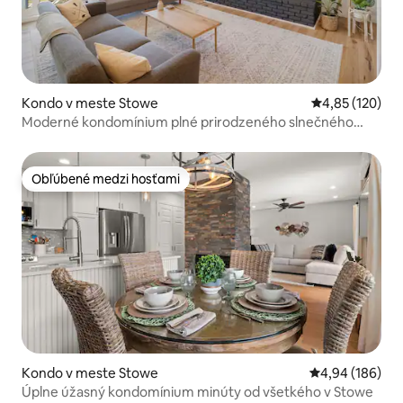
Kondo v meste Stowe
Priemerné ohod
4,85 (120)
Moderné kondomínium plné prirodzeného slnečného
svetla
Obľúbené medzi hosťami
Obľúbené medzi hosťami
Kondo v meste Stowe
Priemerné ohod
4,94 (186)
Úplne úžasný kondomínium minúty od všetkého v Stowe