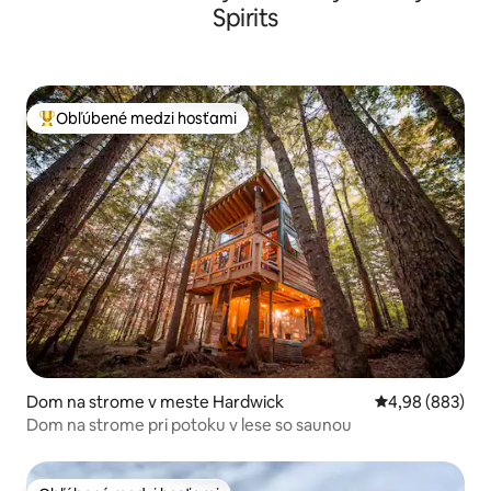
Spirits
Obľúbené medzi hosťami
Najobľúbenejšie medzi hosťami
Dom na strome v meste Hardwick
Priemerné ohod
4,98 (883)
Dom na strome pri potoku v lese so saunou