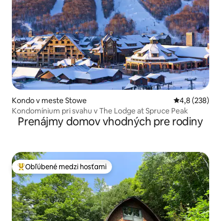
Kondo v meste Stowe
Priemerné oho
4,8 (238)
Kondomínium pri svahu v The Lodge at Spruce Peak
Prenájmy domov vhodných pre rodiny
Obľúbené medzi hosťami
Najobľúbenejšie medzi hosťami