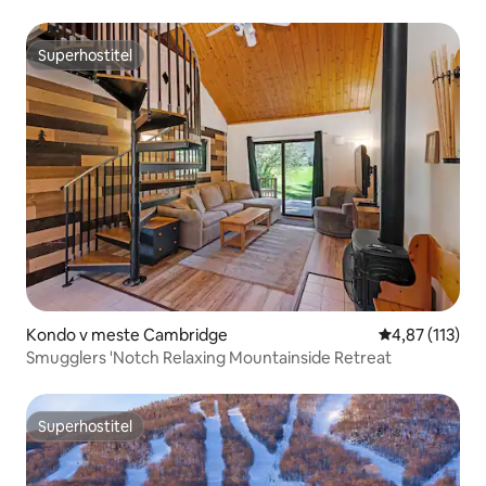
Superhostiteľ
Superhostiteľ
Kondo v meste Cambridge
Priemerné oho
4,87 (113)
Smugglers 'Notch Relaxing Mountainside Retreat
Superhostiteľ
Superhostiteľ