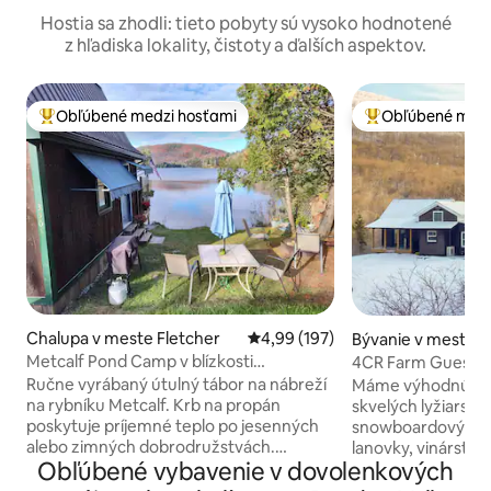
Hostia sa zhodli: tieto pobyty sú vysoko hodnotené
z hľadiska lokality, čistoty a ďalších aspektov.
Obľúbené medzi hosťami
Obľúbené medz
Najobľúbenejšie medzi hosťami
Najobľúbenejšie 
Chalupa v meste Fletcher
Priemerné ohodnotenie 4,99 z 5
4,99 (197)
Bývanie v meste W
Metcalf Pond Camp v blízkosti
4CR Farm Guest H
Smugglers Notch
Vacation Destinat
Ručne vyrábaný útulný tábor na nábreží
Máme výhodnú pol
na rybníku Metcalf. Krb na propán
skvelých lyžiarsky
poskytuje príjemné teplo po jesenných
snowboardových hôr, vodného parku,
alebo zimných dobrodružstvách.
lanovky, vinárstiev
Obľúbené vybavenie v dovolenkových
Namočte sa do vírivky na terase. Vlastné
obchodov. Za 20 minút chôdze sa
točité schodisko má prístup do
dostanete k The Lo