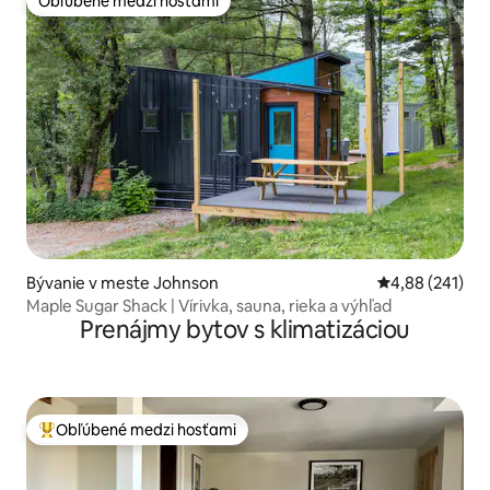
Obľúbené medzi hosťami
Obľúbené medzi hosťami
Bývanie v meste Johnson
Priemerné ohod
4,88 (241)
Maple Sugar Shack | Vírivka, sauna, rieka a výhľad
Prenájmy bytov s klimatizáciou
Obľúbené medzi hosťami
Najobľúbenejšie medzi hosťami