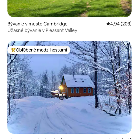
Bývanie v meste Cambridge
Priemerné ohod
4,94 (203)
Úžasné bývanie v Pleasant Valley
Obľúbené medzi hosťami
Najobľúbenejšie medzi hosťami