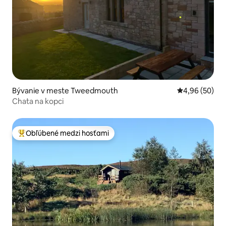
Bývanie v meste Tweedmouth
Priemerné oho
4,96 (50)
Chata na kopci
Obľúbené medzi hosťami
Najobľúbenejšie medzi hosťami