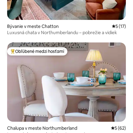
Bývanie v meste Chatton
Priemerné
5 (17)
Luxusná chata v Northumberlandu – pobrežie a vidiek
Obľúbené medzi hosťami
Najobľúbenejšie medzi hosťami
Chalupa v meste Northumberland
Priemerné 
5 (62)