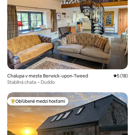
Chalupa v meste Berwick-upon-Tweed
Priemerné 
5 (18)
Stabilná chata ~ Duddo
Obľúbené medzi hosťami
Najobľúbenejšie medzi hosťami