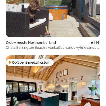
Zrub v meste Northumberland
Priemerné
5 (4)
Chata Berrington Beach s vonkajšou vaňou vyhrievanou
drevom
Obľúbené medzi hosťami
Najobľúbenejšie medzi hosťami