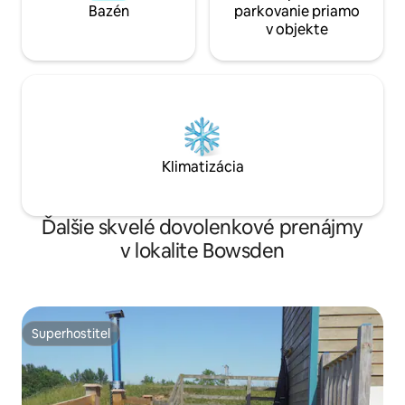
Bazén
parkovanie priamo
v objekte
Klimatizácia
Ďalšie skvelé dovolenkové prenájmy
v lokalite Bowsden
Superhostiteľ
Superhostiteľ