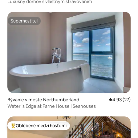
Luxusný domov s vlastným stravovaním
Superhostiteľ
Superhostiteľ
Bývanie v meste Northumberland
Priemerné oho
4,93 (27)
Water 's Edge at Farne House | Seahouses
Obľúbené medzi hosťami
Najobľúbenejšie medzi hosťami