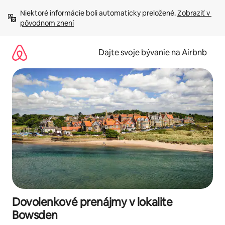
Preskočiť
Niektoré informácie boli automaticky preložené. 
Zobraziť v 
na
pôvodnom znení
obsah.
Dajte svoje bývanie na Airbnb
Dovolenkové prenájmy v lokalite
Bowsden