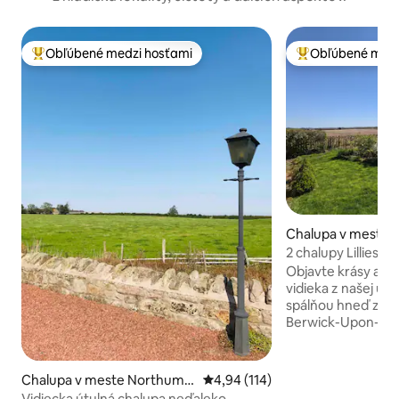
Obľúbené medzi hosťami
Obľúbené medz
Najobľúbenejšie medzi hosťami
Najobľúbenejšie 
Chalupa v meste 
pon-Tweed
2 chalupy Lillieste
Objavte krásy ang
vidieka z našej útu
spálňou hneď za 
Berwick-Upon-Tw
prístupu k nádhe
Northumberlandu,
mnohým atrakciám
Chalupa v meste Northumb
Priemerné ohodnotenie 4,94 z 5
4,94 (114)
naša chalupa ideá
erland
Vidiecka útulná chalupa neďaleko