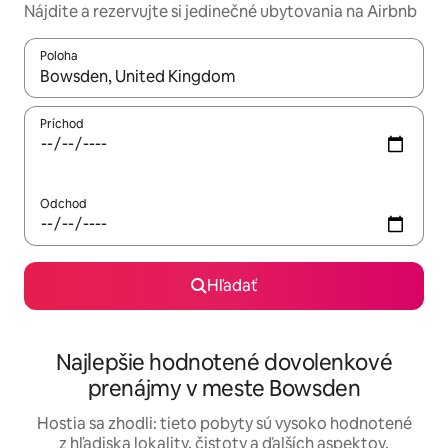
Nájdite a rezervujte si jedinečné ubytovania na Airbnb
Poloha
Keď budú výsledky k dispozícii, môžete si ich prechádzať pom
Príchod
Odchod
Hľadať
Najlepšie hodnotené dovolenkové
prenájmy v meste Bowsden
Hostia sa zhodli: tieto pobyty sú vysoko hodnotené
z hľadiska lokality, čistoty a ďalších aspektov.