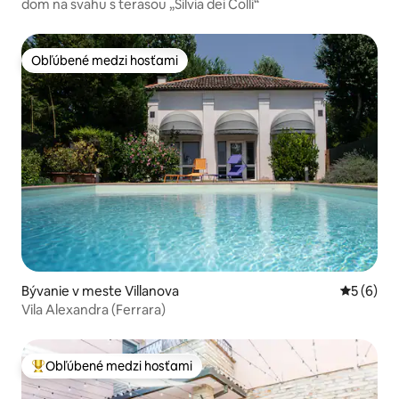
dom na svahu s terasou „Silvia dei Colli“
Obľúbené medzi hosťami
Obľúbené medzi hosťami
Bývanie v meste Villanova
Priemerné
5 (6)
Vila Alexandra (Ferrara)
Obľúbené medzi hosťami
Najobľúbenejšie medzi hosťami