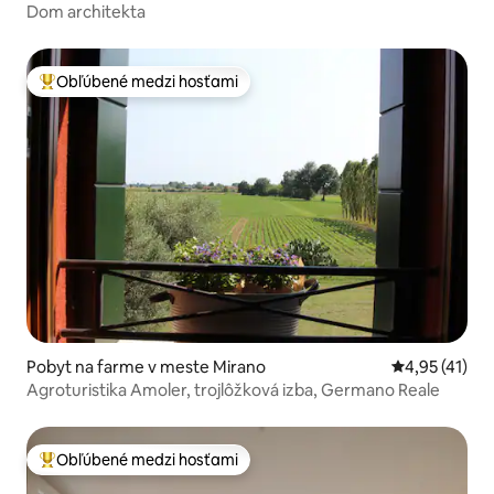
Dom architekta
Obľúbené medzi hosťami
Najobľúbenejšie medzi hosťami
Pobyt na farme v meste Mirano
Priemerné oh
4,95 (41)
Agroturistika Amoler, trojlôžková izba, Germano Reale
Obľúbené medzi hosťami
Najobľúbenejšie medzi hosťami