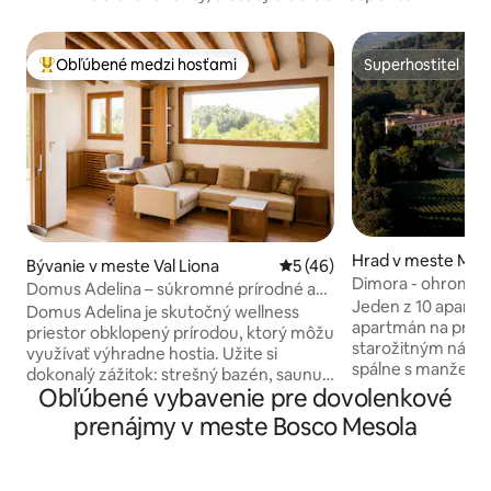
Obľúbené medzi hosťami
Superhostiteľ
Najobľúbenejšie medzi hosťami
Superhostiteľ
Hrad v meste Mon
Bývanie v meste Val Liona
Priemerné ohodnotenie 5 z 
5 (46)
Dimora - ohromujú
Domus Adelina – súkromné prírodné a
vyhrievaným baz
Jeden z 10 apartm
wellness útočisko
Domus Adelina je skutočný wellness
apartmán na prvo
priestor obklopený prírodou, ktorý môžu
starožitným nábyt
využívať výhradne hostia. Užite si
spálne s manželsk
dokonalý zážitok: strešný bazén, saunu a
oddelenými posteľ
Obľúbené vybavenie pre dovolenkové
vyhrievanú vonkajšiu vírivku, ktoré sú
izba s biliardom, 
ideálne v každom ročnom období.
prenájmy v meste Bosco Mesola
starožitnou vaňou
Miesto určené na odpojenie sa,
posteľná bielizeň a
spomalenie a regeneráciu. Nájdete tu: •
osoby sa účtuje 45
veľkú obývaciu izbu, • Moderná a plne