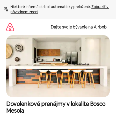
Preskočiť
Niektoré informácie boli automaticky preložené. 
Zobraziť v 
na
pôvodnom znení
obsah.
Dajte svoje bývanie na Airbnb
Dovolenkové prenájmy v lokalite Bosco
Mesola