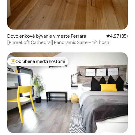
Dovolenkové bývanie v meste Ferrara
Priemerné oho
4,97 (35)
[PrimeLoft Cathedral] Panoramic Suite – 1/4 hostí
Obľúbené medzi hosťami
Najobľúbenejšie medzi hosťami