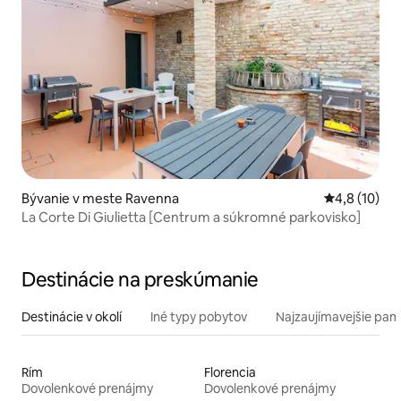
Bývanie v meste Ravenna
Priemerné o
4,8 (10)
La Corte Di Giulietta [Centrum a súkromné parkovisko]
Destinácie na preskúmanie
Destinácie v okolí
Iné typy pobytov
Najzaujímavejšie pami
Rím
Florencia
Dovolenkové prenájmy
Dovolenkové prenájmy