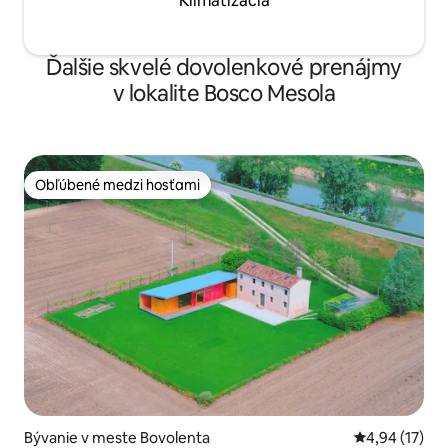
Klimatizácia
Ďalšie skvelé dovolenkové prenájmy
v lokalite Bosco Mesola
Obľúbené medzi hosťami
Obľúbené medzi hosťami
Bývanie v meste Bovolenta
Priemerné oho
4,94 (17)