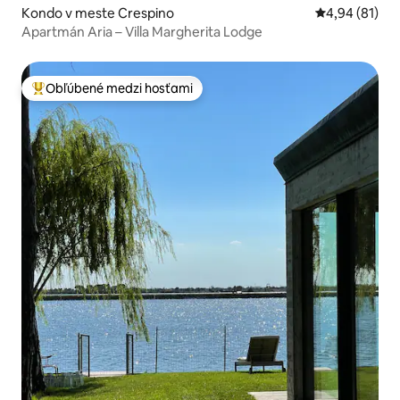
Kondo v meste Crespino
Priemerné oho
4,94 (81)
Apartmán Aria – Villa Margherita Lodge
Obľúbené medzi hosťami
Najobľúbenejšie medzi hosťami