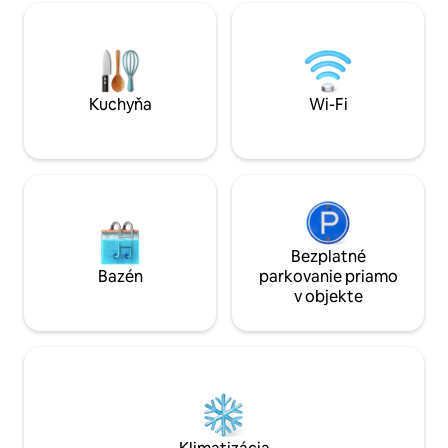
Wi-Fi, vonkajšie ihr
vybavená otvorená kuchyňa •
Bezplatný prístup 
Rozkladacia pohovka (vhodná pre deti) •
vírivkami a mini b
spálňa s manželskou posteľou, • Detská
otvorený po celý r
postieľka a vysoká detská stolička •
€ za pobyt (maxim
kúpeľňa so sprchovacím kútom, •
vonkajšia sprcha pri bazéne, • Plne
Kuchyňa
Wi-Fi
vybavené miesto na piknik
Bezplatné
Bazén
parkovanie priamo
v objekte