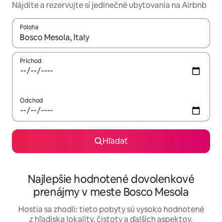
Nájdite a rezervujte si jedinečné ubytovania na Airbnb
Poloha
Keď budú výsledky k dispozícii, môžete si ich prechádzať pom
Príchod
Odchod
Hľadať
Najlepšie hodnotené dovolenkové
prenájmy v meste Bosco Mesola
Hostia sa zhodli: tieto pobyty sú vysoko hodnotené
z hľadiska lokality, čistoty a ďalších aspektov.